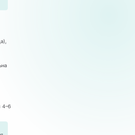
а),
ьна
є 4–6
ня