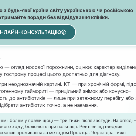
 з будь-якої країни світу українською чи російською
отримайте поради без відвідування клініки.
ОНЛАЙН-КОНСУЛЬТАЦІЮ
і
ю — огляд носової порожнини, оцінює характер виділень
у гострому процесі цього достатньо для діагнозу.
и неоднозначній картині. КТ — при хронічній формі, підо
нтогенному гаймориті — прицільний знімок або конусно-
сть до антибіотиків — лише при затяжному перебігу або
ібрати антибіотик точно, а не навмання.
ем і болем у правій щоці — три тижні після застуди. На огляді
ового ходу, болючість при пальпації. Рентген підтвердив
 5 сеансів промивання за методом Проєтца. Через два тижні —