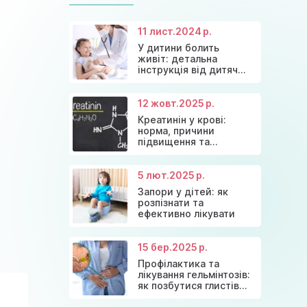
astramedikaa@gmail.com
11 лист.
2024 р.
У дитини болить
Консультація ендокринолога та
Акція: 20% знижки на
живіт: детальна
Знижки та акції на масаж у Київі
діагностика щитовидної залози
Діагностика щитовидної залози
консультації лікарів!
інструкція від дитячих
лікарів
12 жовт.
2025 р.
Креатинін у крові:
норма, причини
підвищення та
ефективні способи
зниження
5 лют.
2025 р.
Запори у дітей: як
розпізнати та
ефективно лікувати
15 бер.
2025 р.
Профілактика та
лікування гельмінтозів:
як позбутися глистів
назавжди