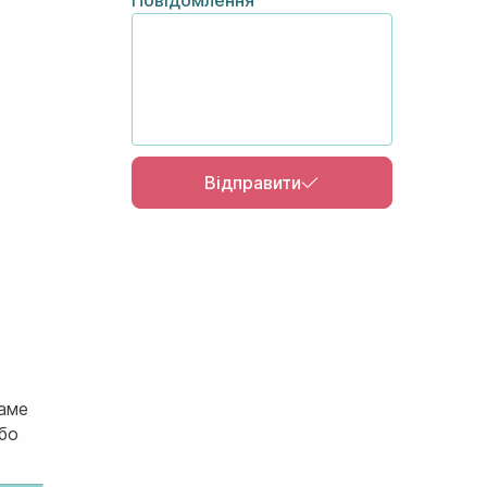
Відправити
Саме
або