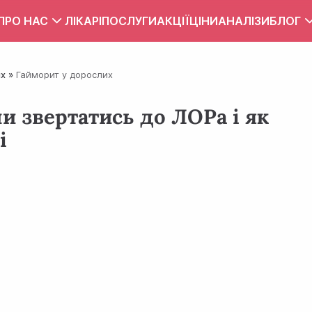
ПРО НАС
ЛІКАРІ
ПОСЛУГИ
АКЦІЇ
ЦІНИ
АНАЛІЗИ
БЛОГ
Вакансії
Тест
их
Гайморит у дорослих
Контакти
Правила внутрішнього розпорядку
и звертатись до ЛОРа і як
і
Зона обслуговування
ПУБЛІЧНИЙ ДОГОВІР