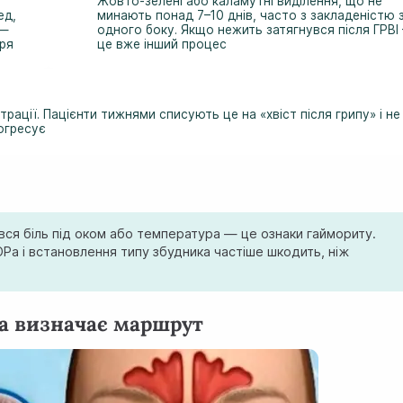
Жовто-зелені або каламутні виділення, що не
ед,
минають понад 7–10 днів, часто з закладеністю 
 —
одного боку. Якщо нежить затягнувся після ГРВІ
ря
це вже інший процес
рації. Пацієнти тижнями списують це на «хвіст після грипу» і не
огресує
ився біль під оком або температура — це ознаки гаймориту.
Ра і встановлення типу збудника частіше шкодить, ніж
ма визначає маршрут