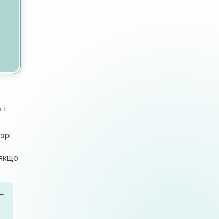
 і
зрі
 якщо
 —