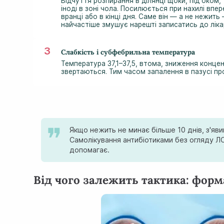
Відчуття розпирання в ділянці щоки, під оком,
іноді в зоні чола. Посилюється при нахилі впер
вранці або в кінці дня. Саме він — а не нежить
найчастіше змушує нарешті записатись до ліка
Слабкість і субфебрильна температура
Температура 37,1–37,5, втома, зниження концент
звертаються. Тим часом запалення в пазусі пр
Якщо нежить не минає більше 10 днів, з'яв
Самолікування антибіотиками без огляду ЛО
допомагає.
Від чого залежить тактика: фор