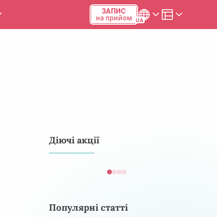
ЗАПИС
на прийом
и та калькулятори
Українська
Русский
Київ, р-н Подільський,
Виноградар, вул.Межова, 23Б,
04123
+38 (068) 371-12-29
Діючі акції
Viber
ПН-ПТ
08:00-19:00
СБ
09:00-15:00
Популярні статті