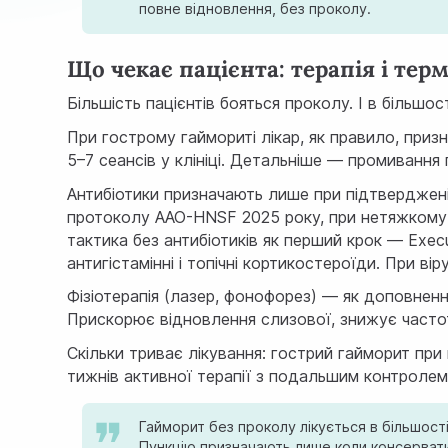
повне відновлення, без проколу.
Що чекає пацієнта: терапія і тер
Більшість пацієнтів бояться проколу. І в більшост
При гострому гаймориті лікар, як правило, при
5–7 сеансів у клініці. Детальніше —
промивання 
Антибіотики призначають лише при підтверджені
протоколу AAO-HNSF 2025 року, при нетяжкому 
тактика без антибіотиків як перший крок —
Exec
антигістамінні і топічні кортикостероїди. При в
Фізіотерапія (лазер, фонофорез) — як доповненн
Прискорює відновлення слизової, знижує частот
Скільки триває лікування: гострий гайморит при 
тижнів активної терапії з подальшим контролем
Гайморит без проколу лікується в більшос
Пункцію призначають лише коли консервати