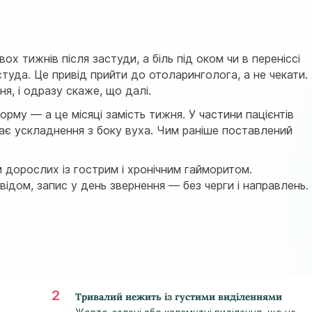
х тижнів після застуди, а біль під оком чи в переніссі
туда. Це привід прийти до отоларинголога, а не чекати.
ня, і одразу скаже, що далі.
орму — а це місяці замість тижня. У частини пацієнтів
ає ускладнення з боку вуха. Чим раніше поставлений
 дорослих із гострим і хронічним гайморитом.
відом, запис у день звернення — без черги і направлень.
Тривалий нежить із густими виділеннями