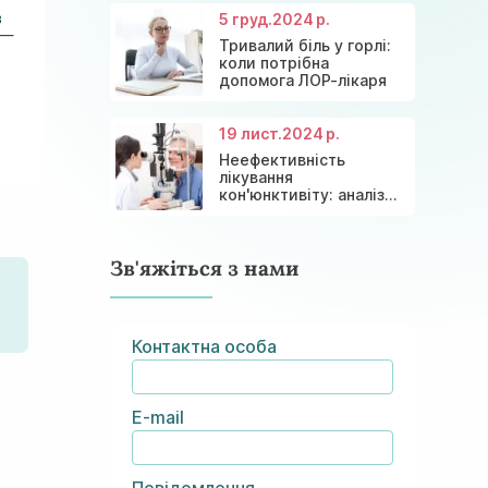
з
5 груд.
2024 р.
 —
Тривалий біль у горлі:
коли потрібна
допомога ЛОР-лікаря
19 лист.
2024 р.
Неефективність
лікування
кон'юнктивіту: аналіз
причин та сучасні
рішення
Зв'яжіться з нами
Контактна особа
E-mail
Повідомлення