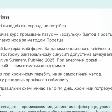
міни
і випадків він справді не потрібен.
значає курс промивань пазух — «зозульку» (метод Проєтц
пазух носа за методом Проєтца
.
й бактеріальній формі. За даними оновленого клінічного
гострому бактеріальному синуситі допустима вичікувал
utive Summary, PubMed 2025
. При алергічній формі —
ірусній — симптоматична підтримка.
я при хронічному перебігу, не як самостійний метод.
у рецидивів хронічного гаймориту.
правильній схемі минає за 10–14 днів. Хронічний потребу
.
ті випадків — промиванням, медикаментами і фізіопроцедурами.
вна терапія не дала ефекту або є ризик ускладнень. Це рішен