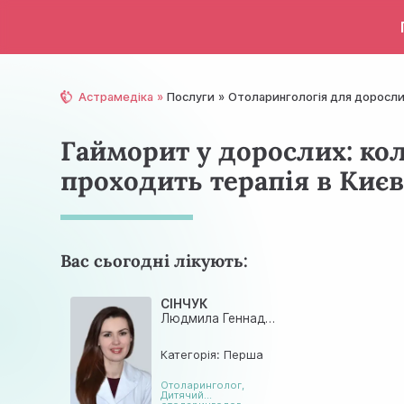
Астрамедіка
Послуги
Отолaрингологія для доросл
Гайморит у дорослих: кол
проходить терапія в Києв
Вас сьогодні лікують:
СІНЧУК
Людмила Геннадіївна
Категорія: Перша
Отоларинголог
,
Дитячий