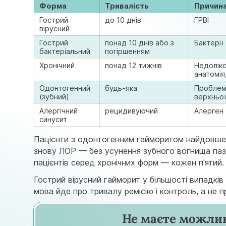
Форма
Тривалість
Причин
Гострий
до 10 днів
ГРВІ
вірусний
Гострий
понад 10 днів або з
Бактерії
бактеріальний
погіршенням
Хронічний
понад 12 тижнів
Недоліко
анатомія
Одонтогенний
будь-яка
Проблемн
(зубний)
верхньо
Алергічний
рецидивуючий
Алерген
синусит
Пацієнти з одонтогенним гайморитом найдовше х
знову ЛОР — без усунення зубного вогнища паз
пацієнтів серед хронічних форм — кожен п'ятий.
Гострий вірусний гайморит у більшості випадків
мова йде про тривалу ремісію і контроль, а не 
Не маєте можлив