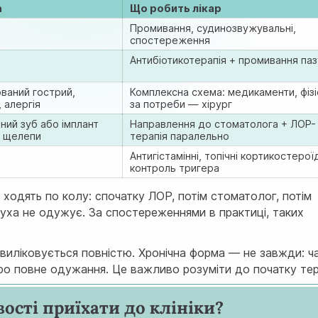
а
Що робить лікар
Промивання, судинозвужувальні,
спостереження
Антибіотикотерапія + промивання па
ваний гострий,
Комплексна схема: медикаменти, фізі
, алергія
за потреби — хірург
ий зуб або імплант
Направлення до стоматолога + ЛОР-
ї щелепи
терапія паралельно
Антигістамінні, топічні кортикостерої
контроль тригера
одять по колу: спочатку ЛОР, потім стоматолог, потім
уха не одужує. За спостереженнями в практиці, таких
 виліковується повністю. Хронічна форма — не завжди: ч
про повне одужання. Це важливо розуміти до початку тер
ості приїхати до клініки?