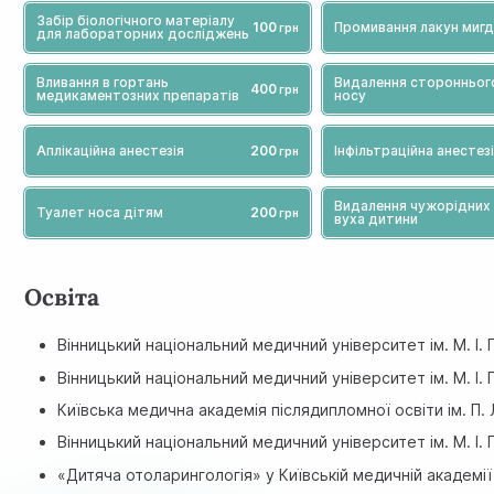
Забір біологічного матеріалу
100
Промивання лакун мигд
для лабораторних досліджень
Вливання в гортань
Видалення стороннього 
400
медикаментозних препаратів
носу
Аплікаційна анестезія
200
Інфільтраційна анестез
Видалення чужорідних т
Туалет носа дітям
200
вуха дитини
Освіта
Вінницький національний медичний університет ім. М. І.
Вінницький національний медичний університет ім. М. І.
Київська медична академія післядипломної освіти ім. П.
Вінницький національний медичний університет ім. М. І. 
«Дитяча отоларингологія» у Київській медичній академії 