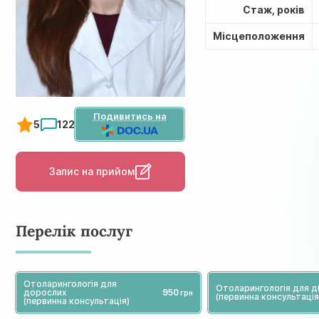
Стаж, років
Місцеположення
Подивитись на
5
122
Запис на прийом
Перелік послуг
Отолaрингологія для
Отоларингологія для д
дорослих
950
(первинна консультація
(первинна консультація)