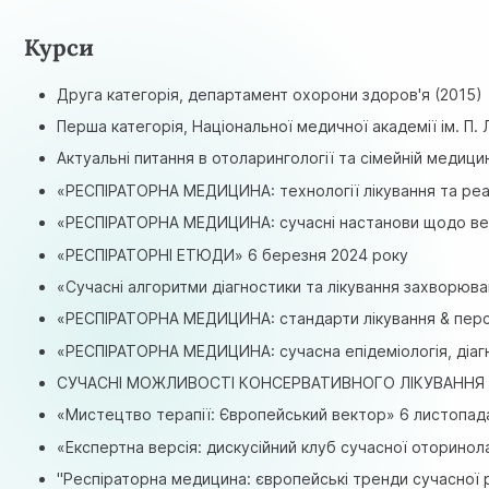
Курси
Друга категорія, департамент охорони здоров'я (2015)
Перша категорія, Національної медичної академії ім. П. 
Актуальні питання в отоларингології та сімейній медицин
«РЕСПІРАТОРНА МЕДИЦИНА: технології лікування та реабі
«РЕСПІРАТОРНА МЕДИЦИНА: сучасні настанови щодо веде
«РЕСПІРАТОРНІ ЕТЮДИ» 6 березня 2024 року
«Сучасні алгоритми діагностики та лікування захворюва
«РЕСПІРАТОРНА МЕДИЦИНА: стандарти лікування & персо
«РЕСПІРАТОРНА МЕДИЦИНА: сучасна епідеміологія, діагн
СУЧАСНІ МОЖЛИВОСТІ КОНСЕРВАТИВНОГО ЛІКУВАННЯ РЕС
«Мистецтво терапії: Європейський вектор» 6 листопад
«Експертна версія: дискусійний клуб сучасної оторинол
"Респіраторна медицина: європейські тренди сучасної 