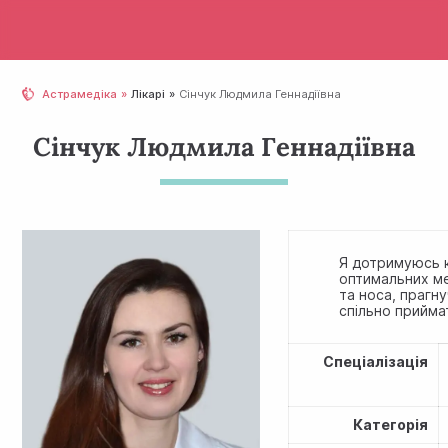
Астрамедіка
Лікарі
Сінчук Людмила Геннадіївна
Сінчук Людмила Геннадіївна
Я дотримуюсь к
оптимальних ме
та носа, прагн
спільно прийма
Спеціалізація
Категорія