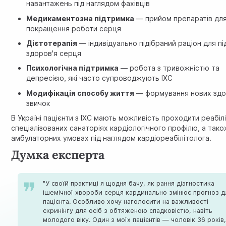
навантажень під наглядом фахівців
Медикаментозна підтримка
— прийом препаратів дл
покращення роботи серця
Дієтотерапія
— індивідуально підібраний раціон для п
здоров'я серця
Психологічна підтримка
— робота з тривожністю та
депресією, які часто супроводжують ІХС
Модифікація способу життя
— формування нових зд
звичок
В Україні пацієнти з ІХС мають можливість проходити реабіл
спеціалізованих санаторіях кардіологічного профілю, а тако
амбулаторних умовах під наглядом кардіореабілітолога.
Думка експерта
"У своїй практиці я щодня бачу, як рання діагностика
ішемічної хвороби серця кардинально змінює прогноз д
пацієнта. Особливо хочу наголосити на важливості
скринінгу для осіб з обтяженою спадковістю, навіть
молодого віку. Один з моїх пацієнтів — чоловік 36 років