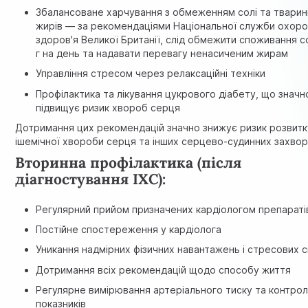
Збалансоване харчування з обмеженням солі та твари
жирів — за рекомендаціями
Національної служби охор
здоров'я Великої Британії
, слід обмежити споживання со
г на день та надавати перевагу ненасиченим жирам
Управління стресом через релаксаційні техніки
Профілактика та лікування цукрового діабету, що значн
підвищує ризик хвороб серця
Дотримання цих рекомендацій значно знижує ризик розвитк
ішемічної хвороби серця та інших серцево-судинних захво
Вторинна профілактика (після
діагностування ІХС):
Регулярний прийом призначених кардіологом препараті
Постійне спостереження у кардіолога
Уникання надмірних фізичних навантажень і стресових с
Дотримання всіх рекомендацій щодо способу життя
Регулярне вимірювання артеріального тиску та контрол
показників