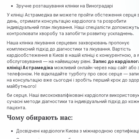
Зручне розташування клініки на Виноградарі
У клініці Астрамедіка ви можете пройти обстеження серця 
день, отримати консультацію кардіолога та розробити
індивідуальний план лікування. Наші спеціалісти допоможут
контролювати хворобу та запобігти розвитку ускладнень.
Наша клініка лікування серцевих захворювань пропонує
комплексний підхід до діагностики та лікування. Вартість
кардіообстеження в Києві в нашій клініці є конкурентною, а 
обслуговування — на найвищому рівні.
Запис до кардіолог
клініці Астрамедіка
можливий онлайн через наш сайт або 
телефоном. Не відкладайте турботу про своє серце — запи
на консультацію вже сьогодні і зробіть перший крок до здо
майбутнього!
би серця. Наші висококваліфіковані кардіологи використов
сучасні методи діагностики та індивідуальний підхід до кож
пацієнта.
Чому обирають нас:
Досвідчені кардіологи Києва з міжнародною сертифікац