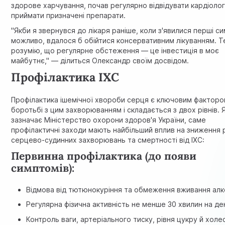
здорове харчування, почав регулярно відвідувати кардіолог
приймати призначені препарати.
"Якби я звернувся до лікаря раніше, коли з'явилися перші с
можливо, вдалося б обійтися консервативним лікуванням. Т
розумію, що регулярне обстеження — це інвестиція в моє
майбутнє," — ділиться Олександр своїм досвідом.
Профілактика ІХС
Профілактика ішемічної хвороби серця є ключовим факторо
боротьбі з цим захворюванням і складається з двох рівнів. 
зазначає
Міністерство охорони здоров'я України
, саме
профілактичні заходи мають найбільший вплив на зниження 
серцево-судинних захворювань та смертності від ІХС:
Первинна профілактика (до появи
симптомів):
Відмова від тютюнокуріння та обмеження вживання ал
Регулярна фізична активність не менше 30 хвилин на де
Контроль ваги, артеріального тиску, рівня цукру й хол