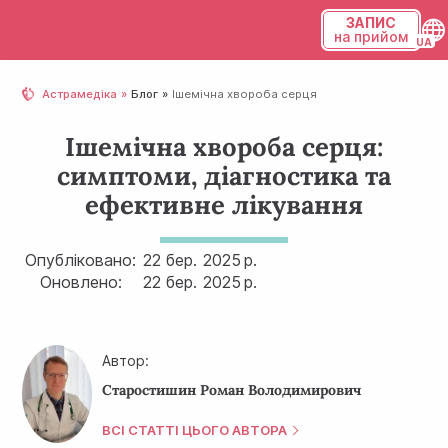
ЗАПИС
на прийом
Українська
Астрамедіка
Блог
Ішемічна хвороба серця
Русский
Ішемічна хвороба серця:
симптоми, діагностика та
ефективне лікування
Опубліковано:
22 бер.
2025 р.
Оновлено:
22 бер.
2025 р.
Автор:
Старостишин Роман Володимирович
ВСІ СТАТТІ ЦЬОГО АВТОРА