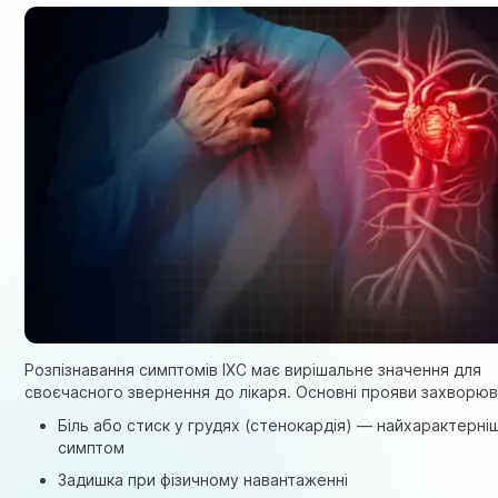
Розпізнавання симптомів ІХС має вирішальне значення для
своєчасного звернення до лікаря. Основні прояви захворюв
Біль або стиск у грудях (стенокардія) — найхарактерні
симптом
Задишка при фізичному навантаженні