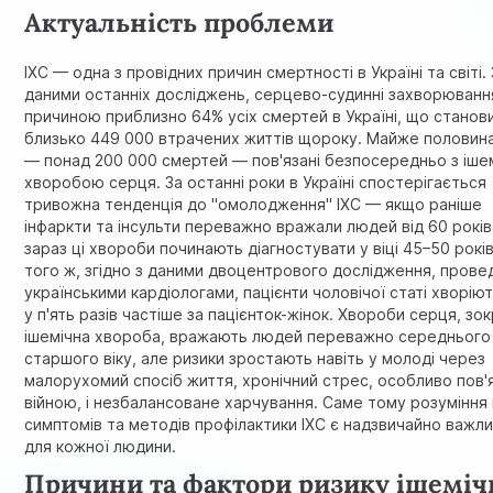
Актуальність проблеми
ІХС — одна з провідних причин смертності в Україні та світі.
даними останніх досліджень, серцево-судинні захворюванн
причиною приблизно 64% усіх смертей в Україні, що станов
близько 449 000 втрачених життів щороку. Майже половина
— понад 200 000 смертей — пов'язані безпосередньо з іше
хворобою серця. За останні роки в Україні спостерігається
тривожна тенденція до "омолодження" ІХС — якщо раніше
інфаркти та інсульти переважно вражали людей від 60 років
зараз ці хвороби починають діагностувати у віці 45–50 рокі
того ж, згідно з даними двоцентрового дослідження, прове
українськими кардіологами, пацієнти чоловічої статі хворіют
у п'ять разів частіше за пацієнток-жінок. Хвороби серця, зо
ішемічна хвороба, вражають людей переважно середнього
старшого віку, але ризики зростають навіть у молоді через
малорухомий спосіб життя, хронічний стрес, особливо пов'
війною, і незбалансоване харчування. Саме тому розуміння
симптомів та методів профілактики ІХС є надзвичайно важл
для кожної людини.
Причини та фактори ризику ішеміч