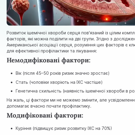
Розвиток ішемічної хвороби серця пов'язаний із цілим комп
факторів, які можна поділити на дві групи. Згідно з дослідж
Американської асоціації серця
, розуміння цих факторів є к
для ефективної профілактики та лікування:
Немодифіковані фактори:
Вік (після 45–50 років ризик значно зростає)
Стать (чоловіки хворіють на ІХС частіше)
Генетична схильність (наявність ішемічної хвороби в ро
На жаль, ці фактори ми не можемо змінити, але усвідомленн
допомагає вчасно почати профілактику.
Модифіковані фактори:
Куріння (підвищує ризик розвитку ІХС на 70%)