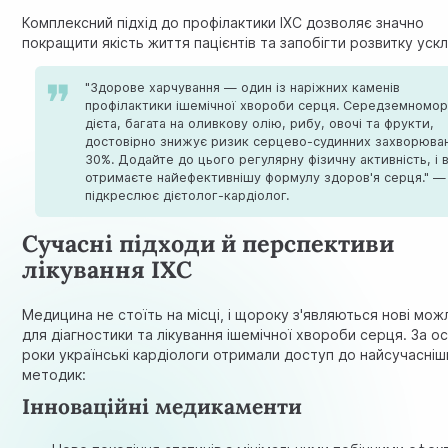
Комплексний підхід до профілактики ІХС дозволяє значно
покращити якість життя пацієнтів та запобігти розвитку уск
"Здорове харчування — один із наріжних каменів
профілактики ішемічної хвороби серця. Середземномор
дієта, багата на оливкову олію, рибу, овочі та фрукти,
достовірно знижує ризик серцево-судинних захворюван
30%. Додайте до цього регулярну фізичну активність, і 
отримаєте найефективнішу формулу здоров'я серця." —
підкреслює дієтолог-кардіолог.
Сучасні підходи й перспективи
лікування ІХС
Медицина не стоїть на місці, і щороку з'являються нові мож
для діагностики та лікування ішемічної хвороби серця. За ос
роки українські кардіологи отримали доступ до найсучасніш
методик:
Інноваційні медикаменти