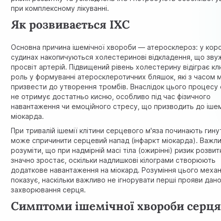
при комплексному лікуванні.
Як розвивається ІХС
Основна причина ішемічної хвороби — атеросклероз: у кор
судинах накопичуються холестеринові відкладення, що зв
просвіт артерій. Підвищений рівень холестерину відіграє к
роль у формуванні атеросклеротичних бляшок, які з часом
призвести до утворення тромбів. Внаслідок цього процесу
не отримує достатньо кисню, особливо під час фізичного
навантаження чи емоційного стресу, що призводить до ішем
міокарда.
При тривалій ішемії клітини серцевого м'яза починають гину
може спричинити серцевий напад (інфаркт міокарда). Важл
розуміти, що при надмірній масі тіла (ожирінні) ризик розвит
значно зростає, оскільки надлишкові кілограми створюють
додаткове навантаження на міокард. Розуміння цього механ
показує, наскільки важливо не ігнорувати перші прояви дан
захворювання серця.
Симптоми ішемічної хвороби серц