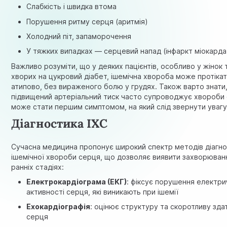
Слабкість і швидка втома
Порушення ритму серця (аритмія)
Холодний піт, запаморочення
У тяжких випадках — серцевий напад (інфаркт міокарда
Важливо розуміти, що у деяких пацієнтів, особливо у жінок 
хворих на цукровий діабет, ішемічна хвороба може протіка
атипово, без вираженого болю у грудях. Також варто знати
підвищений артеріальний тиск часто супроводжує хвороби 
може стати першим симптомом, на який слід звернути увагу
Діагностика ІХС
Сучасна медицина пропонує широкий спектр методів діагн
ішемічної хвороби серця, що дозволяє виявити захворюван
ранніх стадіях:
Електрокардіограма (ЕКГ)
: фіксує порушення електри
активності серця, які виникають при ішемії
Ехокардіографія
: оцінює структуру та скоротливу зда
серця