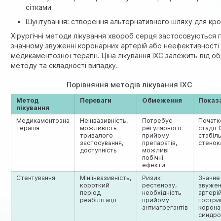
сітками
Шунтування: створення альтернативного шляху для кро
Хірургічні методи лікування хвороб серця застосовуються 
значному звуженні коронарних артерій або неефективності
медикаментозної терапії. Ціна лікування ІХС залежить від о
методу та складності випадку.
Порівняння методів лікування ІХС
Метод
Переваги
Обмеження
Показ
лікування
Медикаментозна
Неінвазивність,
Потребує
Початк
терапія
можливість
регулярного
стадії 
тривалого
прийому
стабіл
застосування,
препаратів,
стенок
доступність
можливі
побічні
ефекти
Стентування
Мініінвазивність,
Ризик
Значне
короткий
рестенозу,
звужен
період
необхідність
артерій
реабілітації
прийому
гостри
антиагрегантів
корон
синдр