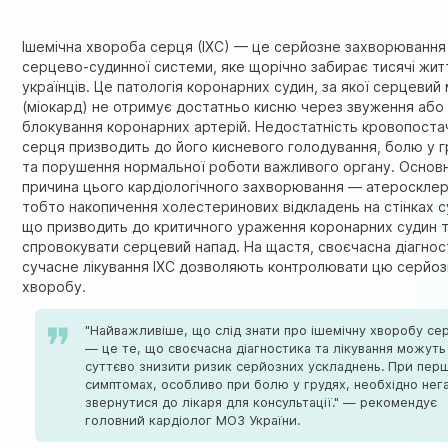
Ішемічна хвороба серця (ІХС) — це серйозне захворювання
серцево-судинної системи, яке щорічно забирає тисячі жит
українців. Це патологія коронарних судин, за якої серцевий 
(міокард) не отримує достатньо кисню через звуження або
блокування коронарних артерій. Недостатність кровопоста
серця призводить до його кисневого голодування, болю у 
та порушення нормальної роботи важливого органу. Основ
причина цього кардіологічного захворювання — атеросклер
тобто накопичення холестеринових відкладень на стінках с
що призводить до критичного ураження коронарних судин 
спровокувати серцевий напад. На щастя, своєчасна діагнос
сучасне лікування ІХС дозволяють контролювати цю серйоз
хворобу.
"Найважливіше, що слід знати про ішемічну хворобу се
— це те, що своєчасна діагностика та лікування можуть
суттєво знизити ризик серйозних ускладнень. При пер
симптомах, особливо при болю у грудях, необхідно нег
звернутися до лікаря для консультації." — рекомендує
головний кардіолог МОЗ України.