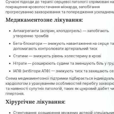
Сучасні підходи до терапії серцевої патології спрямовані н
покращення кровопостачання міокарда, запобігання
прогресуванню захворювання та попередження ускладнень
Медикаментозне лікування:
Антиагреганти (аспірин, клопідогрель) — запобігають
утворенню тромбів
Бета-блокатори — знижують навантаження на серце т
допомагають контролювати артеріальний тиск
Статини — знижують рівень холестерину в крові
Нітрати — розширюють судини та зменшують біль у гру
ІАПФ (інгібітори АПФ) — знижують тиск та захищають с
Схема медикаментозної підтримки підбирається індивідуал
кардіологом з урахуванням особливостей перебігу захвор
та наявності супутніх патологій, таких як цукровий діабет ч
гіпертонія.
Хірургічне лікування:
Стентування: розширення звужених артерій спеціальни