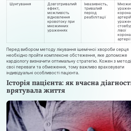
Шунтування
Довготривалий
Інвазивність,
Множи
ефект,
тривалий
ураже
можливість
період
корона
відновлення
реабілітації
артерій
кровотоку при
ураже
множинних
стовбу
ураженнях
лівої
корона
артерії
Перед вибором методу лікування ішемічної хвороби серця
необхідно пройти комплексне обстеження, яке допоможе
кардіологу визначити оптимальну стратегію. Кожен з метод
свої переваги та обмеження, тому важливо враховувати
індивідуальні особливості пацієнта.
Історія пацієнта: як вчасна діагнос
врятувала життя