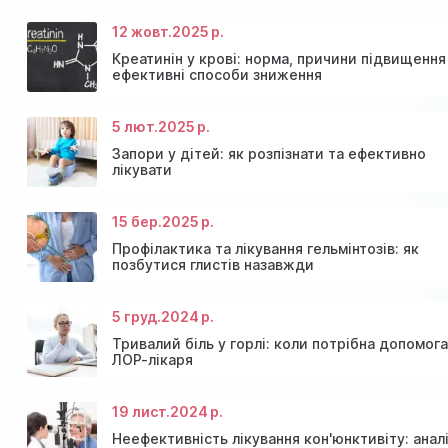
12 жовт.
2025 р.
Креатинін у крові: норма, причини підвищення
ефективні способи зниження
5 лют.
2025 р.
Консультація ендокринолога та діагностика щитов
Знижки та акції на масаж у Київі
залози
Діагностика щитовидної залози
Акція: 20% знижки на консультації лікарів!
Запори у дітей: як розпізнати та ефективно
лікувати
15 бер.
2025 р.
Профілактика та лікування гельмінтозів: як
позбутися глистів назавжди
5 груд.
2024 р.
Тривалий біль у горлі: коли потрібна допомог
ЛОР-лікаря
19 лист.
2024 р.
Неефективність лікування кон'юнктивіту: анал