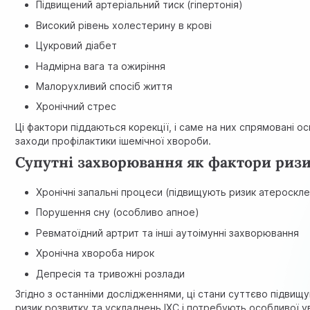
Підвищений артеріальний тиск (гіпертонія)
Високий рівень холестерину в крові
Цукровий діабет
Надмірна вага та ожиріння
Малорухливий спосіб життя
Хронічний стрес
Ці фактори піддаються корекції, і саме на них спрямовані ос
заходи профілактики ішемічної хвороби.
Супутні захворювання як фактори ризи
Хронічні запальні процеси (підвищують ризик атероскл
Порушення сну (особливо апное)
Ревматоїдний артрит та інші аутоімунні захворювання
Хронічна хвороба нирок
Депресія та тривожні розлади
Згідно з останніми дослідженнями, ці стани суттєво підвищ
ризик розвитку та ускладнень ІХС і потребують особливої у