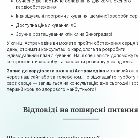
Сучасне діагностичне обладнання для комплексного
кардіообстеження
Індивідуальні програми лікування ішемічної хвороби се
Доступна ціна лікування ІХС
Зручне розташування клініки на Виноградарі
У клініці Астрамедіка ви можете пройти обстеження серця 
день, отримати консультацію кардіолога та розробити
індивідуальний план лікування. Наші спеціалісти допоможут
контролювати хворобу та запобігти розвитку ускладнень.
Запис до кардіолога в клініці Астрамедіка
можливий онл
через наш сайт або за телефоном. Не відкладайте турботу 
своє серце — запишіться на консультацію вже сьогодні і зр
перший крок до здорового майбутнього!
Відповіді на поширені питанн
Що таке ішемічна хвороба серця?