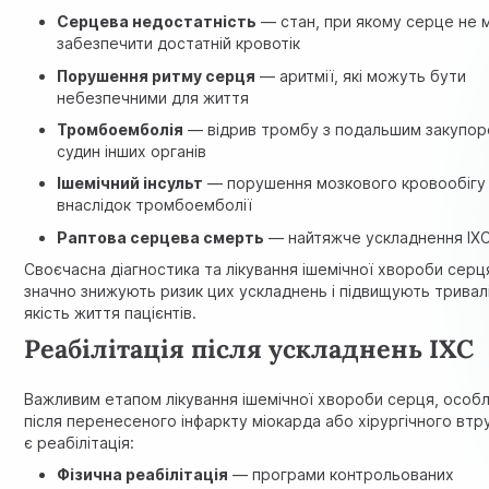
Серцева недостатність
— стан, при якому серце не
забезпечити достатній кровотік
Порушення ритму серця
— аритмії, які можуть бути
небезпечними для життя
Тромбоемболія
— відрив тромбу з подальшим закупо
судин інших органів
Ішемічний інсульт
— порушення мозкового кровообігу
внаслідок тромбоемболії
Раптова серцева смерть
— найтяжче ускладнення ІХ
Своєчасна діагностика та лікування ішемічної хвороби серц
значно знижують ризик цих ускладнень і підвищують тривал
якість життя пацієнтів.
Реабілітація після ускладнень ІХС
Важливим етапом лікування ішемічної хвороби серця, особ
після перенесеного інфаркту міокарда або хірургічного втр
є реабілітація:
Фізична реабілітація
— програми контрольованих