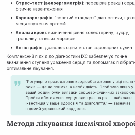
Стрес-тест (велоергометрія)
: перевірка реакції серц
фізичне навантаження
Коронарографія
: "золотий стандарт" діагностики, що 
місця звуження артерій
Аналізи крові
: визначення рівня холестерину, цукру,
тропоніну та інших маркерів
Ангіографія
: дозволяє оцінити стан коронарних судин
Комплексний підхід до діагностики ІХС забезпечує точне
визначення ступеня ураження серця та допомагає підібрат
оптимальне лікування.
"Регулярне проходження кардіообстеження у віці після 
років — це не примха, а необхідність. Особливо якщо у
вашій родині були випадки серцево-судинних захворюв
Пройти обстеження серця один раз на рік — найкраща
інвестиція у ваше здоров'я та довголіття." — зазначає
відомий український кардіолог.
Методи лікування ішемічної хворо