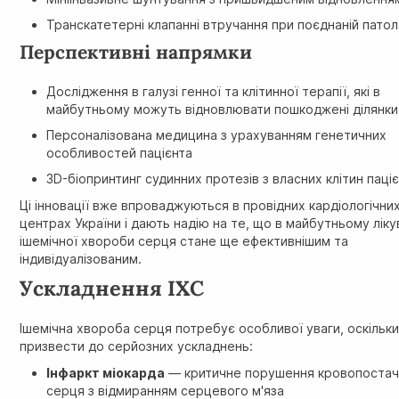
Транскатетерні клапанні втручання при поєднаній патол
Перспективні напрямки
Дослідження в галузі генної та клітинної терапії, які в
майбутньому можуть відновлювати пошкоджені ділянки
Персоналізована медицина з урахуванням генетичних
особливостей пацієнта
3D-біопринтинг судинних протезів з власних клітин паці
Ці інновації вже впроваджуються в провідних кардіологічни
центрах України і дають надію на те, що в майбутньому лік
ішемічної хвороби серця стане ще ефективнішим та
індивідуалізованим.
Ускладнення ІХС
Ішемічна хвороба серця потребує особливої уваги, оскільк
призвести до серйозних ускладнень:
Інфаркт міокарда
— критичне порушення кровопостач
серця з відмиранням серцевого м'яза