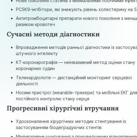
Нове покоління статинів з мінімальними побічними ефек
PCSK9-інгібітори, які знижують рівень холестерину на 
Антитромбоцитарні препарати нового покоління з менш
ризиком кровотеч
Сучасні методи діагностики
Впровадження методів ранньої діагностики із застосув
штучного інтелекту
КТ-коронарографія — неінвазивний метод оцінки стану
коронарних судин
Телекардіологія — дистанційний моніторинг серцевої
діяльності
Носимі пристрої (wearable-трекери) та мобільні ЕКГ дл
постійного контролю стану серця
Прогресивні хірургічні втручання
Удосконалення хірургічних методик стентування із
застосуванням біодеградуючих стентів
Мініінвазивне шунтування з пришвидшеним відновлення