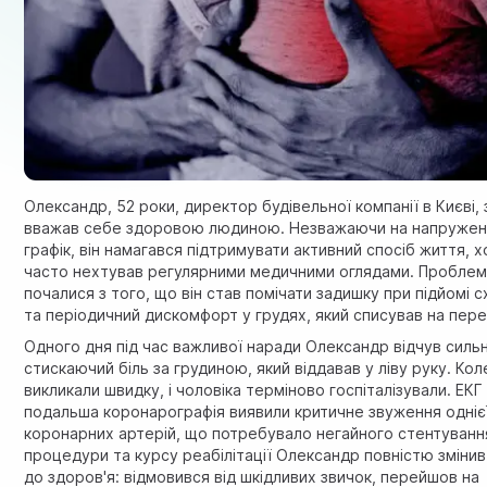
Олександр, 52 роки, директор будівельної компанії в Києві,
вважав себе здоровою людиною. Незважаючи на напруже
графік, він намагався підтримувати активний спосіб життя, х
часто нехтував регулярними медичними оглядами. Пробле
почалися з того, що він став помічати задишку при підйомі 
та періодичний дискомфорт у грудях, який списував на пер
Одного дня під час важливої наради Олександр відчув силь
стискаючий біль за грудиною, який віддавав у ліву руку. Кол
викликали швидку, і чоловіка терміново госпіталізували. ЕКГ
подальша коронарографія виявили критичне звуження однієї
коронарних артерій, що потребувало негайного стентування
процедури та курсу реабілітації Олександр повністю змінив 
до здоров'я: відмовився від шкідливих звичок, перейшов на