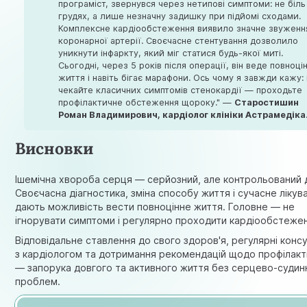
програміст, звернувся через нетипові симптоми: не біль
грудях, а лише незначну задишку при підйомі сходами.
Комплексне кардіообстеження виявило значне звуженн
коронарної артерії. Своєчасне стентування дозволило
уникнути інфаркту, який міг статися будь-якої миті.
Сьогодні, через 5 років після операції, він веде повноці
життя і навіть бігає марафони. Ось чому я завжди кажу:
чекайте класичних симптомів стенокардії — проходьте
профілактичне обстеження щороку." —
Старостишин
Роман Владимирович, кардіолог клініки Астрамедіка
Висновки
Ішемічна хвороба серця — серйозний, але контрольований д
Своєчасна діагностика, зміна способу життя і сучасне лікув
дають можливість вести повноцінне життя. Головне — не
ігнорувати симптоми і регулярно проходити кардіообстеже
Відповідальне ставлення до свого здоров'я, регулярні консу
з кардіологом та дотримання рекомендацій щодо профілакт
— запорука довгого та активного життя без серцево-судин
проблем.