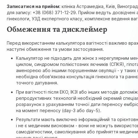
Записатися на прийом:
клініка Астрамедіка, Київ, Виногра
для запису: +38 (068) 371-12-29. Прийом ведуть досвідчені
гінекологи
, УЗД експертного класу, комплексне ведення вагі
Обмеження та дисклеймер
Перед використанням калькулятора вагітності важливо вра
наступні обмеження та умови застосування.
Калькулятор не підходить для жінок з нерегулярним м
циклом, синдромом полікістозних яєчників (СПКЯ), гіпо
аменореєю або іншими порушеннями овуляції - у таких
необхідна обов'язкова консультація гінеколога та ранн
точного датування.
При вагітності після ЕКО, ІКЗІ або інших методів допомі
репродуктивних технологій необхідний окремий спеціа
розрахунок з урахуванням точної дати переносу ембріон
на момент переносу (day-3 або day-5).
Результати мають виключно інформаційний та орієнтов
і не є медичним висновком - вони не можуть використо
самодіагностики, самолікування або прийняття медични
консультації лікаря.