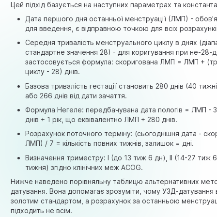
Цей підхід базується на наступних параметрах та константа
Дата першого дня останньої менструації (ЛМП) - обов'
для введення, є відправною точкою для всіх розрахункі
Середня тривалість менструального циклу в днях (діап
стандартне значення 28) - для коригування при не-28-
застосовується формула: скоригована ЛМП = ЛМП + (тр
циклу - 28) днів.
Базова тривалість гестації становить 280 днів (40 тижн
або 266 днів від дати зачаття.
Формула Негеле: передбачувана дата пологів = ЛМП - 3 
днів + 1 рік, що еквівалентно ЛМП + 280 днів.
Розрахунок поточного терміну: (сьогоднішня дата - ск
ЛМП) / 7 = кількість повних тижнів, залишок = дні.
Визначення триместру: I (до 13 тиж 6 дн), II (14-27 тиж 6 д
тижня) згідно клінічних меж ACOG.
Нижче наведено порівняльну таблицю альтернативних мето
датування. Вона допомагає зрозуміти, чому УЗД-датування
золотим стандартом, а розрахунок за останньою менструа
підходить не всім.