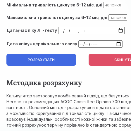
Мінімальна тривалість циклу за 6–12 міс, дні
Максимальна тривалість циклу за 6–12 міс, дні
Дата/час піку ЛГ-тесту
Дата «піку» цервікального слизу
РОЗРАХУВАТИ
СКИНУТ
Методика розрахунку
Калькулятор застосовує комбінований підхід, що базується
Негеле
та рекомендаціях
ACOG Committee Opinion 700
щодо
вагітності. Основний метод - розрахунок від дати останньої
з можливістю коригування під тривалість циклу. Таким чино
враховує індивідуальні особливості кожної жінки та забезп
точний розрахунок терміну порівняно із стандартною форм