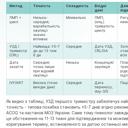
Метод
Точність
Складність
Вхідні
Для
дані
під
ЛМП +
Низька-
Мінімальна
ЛМП,
Рег
цикл
середня;
(опц.)
нем
варіабельність
тривалість
овуляції
циклу
значно
впливає
УЗД I
Найвища: ±5-7
Середня
Дата УЗД,
Зол
триместр
дн до 13 тиж
CRL/GA
ста
(CRL)
6 дн
всіх
Дата
Середня;
Низька
Концепція/
Пла
зачаття
точна лише
овуляція
тре
при відомій
рідк
овуляції
під
IVF/ART
Висока (точні
Середня
Дата
Пац
вихідні дані)
переносу,
day-3/5
Як видно з таблиці, УЗД першого триместру забезпечує на
точність - типова похибка становить ±5-7 днів згідно реком
ACOG та настанов МОЗ України. Саме тому гінеколог завжд
це обстеження на 11-13 тижні для підтвердження та можли
коригування терміну, встановленого за датою останньої ме