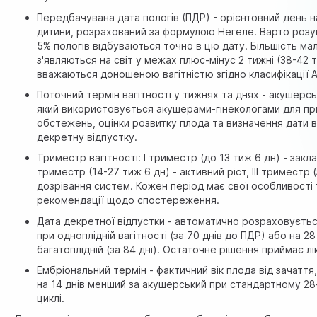
Передбачувана дата пологів (ПДР) - орієнтовний день
дитини, розрахований за формулою Негеле. Варто розум
5% пологів відбуваються точно в цю дату. Більшість ма
з'являються на світ у межах плюс-мінус 2 тижні (38-42 
вважаються доношеною вагітністю згідно класифікації 
Поточний термін вагітності у тижнях та днях - акушерсь
який використовується акушерами-гінекологами для п
обстежень, оцінки розвитку плода та визначення дати 
декретну відпустку.
Триместр вагітності: I триместр (до 13 тиж 6 дн) - заклад
триместр (14-27 тиж 6 дн) - активний ріст, III триместр 
дозрівання систем. Кожен період має свої особливості 
рекомендації щодо спостереження.
Дата декретної відпустки - автоматично розраховуєтьс
при одноплідній вагітності (за 70 днів до ПДР) або на 28
багатоплідній (за 84 дні). Остаточне рішення приймає лі
Ембріональний термін - фактичний вік плода від зачаття
на 14 днів менший за акушерський при стандартному 2
циклі.