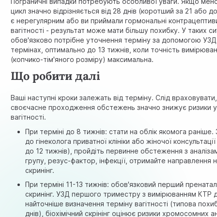
Пограничні випадки потребують особливої уваги. Якщо мен
цикл значно відрізняється від 28 днів (коротший за 21 або д
є нерегулярним або ви приймали гормональні контрацептив
вагітності - результат може мати більшу похибку. У таких си
обов'язково потрібне уточнення терміну за допомогою УЗД 
термінах, оптимально до 13 тижнів, коли точність вимірюва
(копчико-тім'яного розміру) максимальна.
Що робити далі
Ваші наступні кроки залежать від терміну. Слід враховувати
своєчасне проходження обстежень значно знижує ризики 
вагітності.
При терміні до 8 тижнів: стати на облік якомога раніше.
до гінеколога приватної клініки або жіночої консультаці
до 12 тижнів), пройдіть первинне обстеження з аналізам
групу, резус-фактор, інфекції, отримайте направлення 
скринінг
.
При терміні 11-13 тижнів: обов'язковий перший прената
скринінг. УЗД першого триместру з вимірюванням КТР 
найточніше визначення терміну вагітності (типова похи
днів), біохімічний скрінінг оцінює ризики хромосомних ан