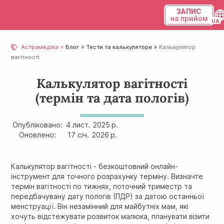
ЗАПИС
на прийом
Українська
Астрамедіка
Блог
Тести та калькулятори
Калькулятор
вагітності
Русский
Калькулятор вагітності
(термін та дата пологів)
Опубліковано:
4 лист.
2025 р.
Оновлено:
17 січ.
2026 р.
Калькулятор вагітності - безкоштовний онлайн-
інструмент для точного розрахунку терміну. Визначте
термін вагітності по тижнях, поточний триместр та
передбачувану дату пологів (ПДР) за датою останньої
менструації. Він незамінний для майбутніх мам, які
хочуть відстежувати розвиток малюка, планувати візити