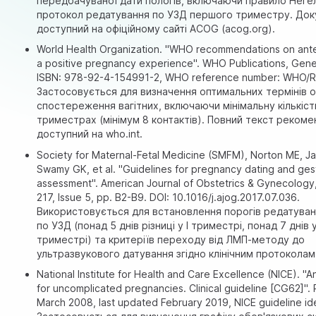
передбачуваної дати пологів, включаючи правило Неге
протокол редатування по УЗД першого триместру. До
доступний на офіційному сайті ACOG (acog.org).
World Health Organization. "WHO recommendations on ante
a positive pregnancy experience". WHO Publications, Gene
ISBN: 978-92-4-154991-2, WHO reference number: WHO/R
Застосовується для визначення оптимальних термінів 
спостереження вагітних, включаючи мінімальну кількість
триместрах (мінімум 8 контактів). Повний текст реком
доступний на who.int.
Society for Maternal-Fetal Medicine (SMFM), Norton ME, J
Swamy GK, et al. "Guidelines for pregnancy dating and ges
assessment". American Journal of Obstetrics & Gynecology,
217, Issue 5, pp. B2-B9. DOI: 10.1016/j.ajog.2017.07.036.
Використовується для встановлення порогів редатуван
по УЗД (понад 5 днів різниці у I триместрі, понад 7 днів у 
триместрі) та критеріїв переходу від ЛМП-методу до
ультразвукового датування згідно клінічним протокола
National Institute for Health and Care Excellence (NICE). "A
for uncomplicated pregnancies. Clinical guideline [CG62]".
March 2008, last updated February 2019, NICE guideline ide