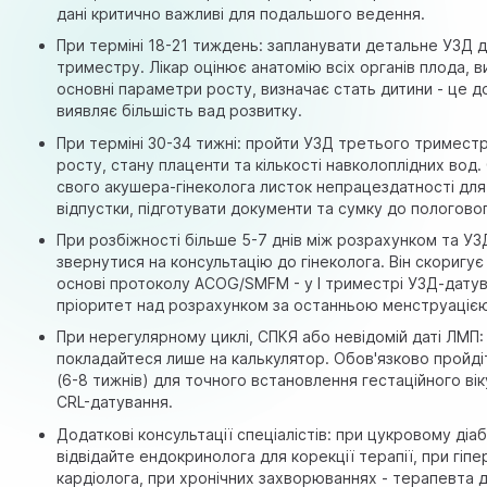
дані критично важливі для подальшого ведення.
При терміні 18-21 тиждень: запланувати детальне УЗД 
триместру. Лікар оцінює анатомію всіх органів плода, 
основні параметри росту, визначає стать дитини - це 
виявляє більшість вад розвитку.
При терміні 30-34 тижні: пройти УЗД третього триместр
росту, стану плаценти та кількості навколоплідних вод
свого акушера-гінеколога листок непрацездатності для
відпустки, підготувати документи та сумку до пологово
При розбіжності більше 5-7 днів між розрахунком та УЗ
звернутися на консультацію до гінеколога. Він скоригує
основі протоколу ACOG/SMFM - у I триместрі УЗД-дату
пріоритет над розрахунком за останньою менструаціє
При нерегулярному циклі,
СПКЯ
або невідомій даті ЛМП:
покладайтеся лише на калькулятор. Обов'язково пройді
(6-8 тижнів) для точного встановлення гестаційного ві
CRL-датування.
Додаткові консультації спеціалістів: при цукровому діаб
відвідайте ендокринолога для корекції терапії, при гіпер
кардіолога, при хронічних захворюваннях - терапевта д