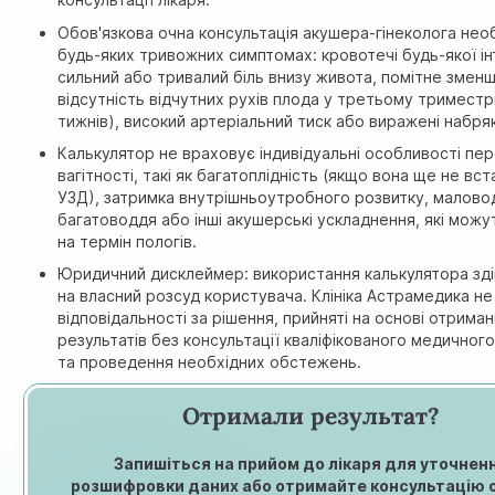
Обов'язкова очна консультація акушера-гінеколога нео
будь-яких тривожних симптомах: кровотечі будь-якої ін
сильний або тривалий біль внизу живота, помітне змен
відсутність відчутних рухів плода у третьому триместрі
тижнів), високий артеріальний тиск або виражені набря
Калькулятор не враховує індивідуальні особливості пер
вагітності, такі як багатоплідність (якщо вона ще не вс
УЗД), затримка внутрішньоутробного розвитку, малово
багатоводдя або інші акушерські ускладнення, які можу
на термін пологів.
Юридичний дисклеймер: використання калькулятора зд
на власний розсуд користувача. Клініка Астрамедика не
відповідальності за рішення, прийняті на основі отрима
результатів без консультації кваліфікованого медичного
та проведення необхідних обстежень.
Отримали результат?
Запишіться на прийом до лікаря для уточнен
розшифровки даних або отримайте консультацію 