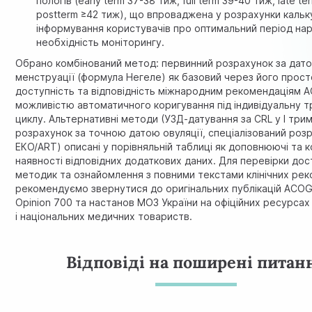
пологів (early term 37-38 тиж, full term 39-40 тиж, late te
postterm ≥42 тиж), що впроваджена у розрахунки кальк
інформування користувачів про оптимальний період на
необхідність моніторингу.
Обрано комбінований метод: первинний розрахунок за дат
менструації (формула Негеле) як базовий через його прост
доступність та відповідність міжнародним рекомендаціям A
можливістю автоматичного коригування під індивідуальну т
циклу. Альтернативні методи (УЗД-датування за CRL у I трим
розрахунок за точною датою овуляції, спеціалізований роз
ЕКО/ART) описані у порівняльній таблиці як доповнюючі та 
наявності відповідних додаткових даних. Для перевірки дос
методик та ознайомлення з повними текстами клінічних ре
рекомендуємо звернутися до оригінальних публікацій ACO
Opinion 700 та настанов МОЗ України на офіційних ресурса
і національних медичних товариств.
Відповіді на поширені питан