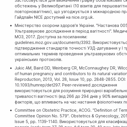
Застосовується для визначення графіку обов'язкових ск
обстежень у Великобританії (10 візитів для першовагітн
повторновагітних), що узгоджується з міжнародною пр
Гайдлайн NICE доступний на nice.org.uk.
Міністерство охорони здоров'я України. "Настанова 00
Ультразвукове дослідження в період вагітності". Медич
МОЗ, 2017. Доступна за посиланням:
guidelines.moz.gov.ua/documents/3392
. Використовуєть
підтвердження стандартів точності УЗД-датування у I т
оптимальних термінів проведення ультразвукових обст
українських протоколів.
Jukic AM, Baird DD, Weinberg CR, McConnaughey DR, Wilco
of human pregnancy and contributors to its natural variati
Reproduction, 2013, Vol. 28, Issue 10, pp. 2848-2855. DOI:
10.1093/humrep/det297. Peer-reviewed дослідження
використовується для розуміння природної варіабельн
тривалості вагітності (від 266 до 294 днів у 90% випадкі
факторів, що впливають на час настання фізіологічних п
Committee on Obstetric Practice, ACOG. "Definition of Te
Committee Opinion No. 579". Obstetrics & Gynecology, 2013
Issue 5, pp. 1139-1140. Використовується для класифікац