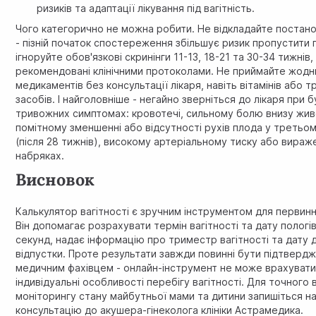
ризиків та адаптації лікування під вагітність.
Чого категорично не можна робити. Не відкладайте постано
- пізній початок спостереження збільшує ризик пропустити 
ігноруйте обов'язкові скринінги 11-13, 18-21 та 30-34 тижнів, 
рекомендовані клінічними протоколами. Не приймайте жодн
медикаментів без консультації лікаря, навіть вітамінів або т
засобів. І найголовніше - негайно зверніться до лікаря при 
тривожних симптомах: кровотечі, сильному болю внизу жив
помітному зменшенні або відсутності рухів плода у третьо
(після 28 тижнів), високому артеріальному тиску або вираж
набряках.
Висновок
Калькулятор вагітності є зручним інструментом для первинно
Він допомагає розрахувати термін вагітності та дату пологів
секунд, надає інформацію про триместр вагітності та дату 
відпустки. Проте результати завжди повинні бути підтвердж
медичним фахівцем - онлайн-інструмент не може врахувати
індивідуальні особливості перебігу вагітності. Для точного
моніторингу стану майбутньої мами та дитини запишіться н
консультацію до акушера-гінеколога клініки Астрамедика.