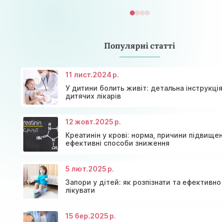
Популярні статті
11 лист.
2024 р.
У дитини болить живіт: детальна інструкція
дитячих лікарів
12 жовт.
2025 р.
Креатинін у крові: норма, причини підвище
ефективні способи зниження
5 лют.
2025 р.
Консультація ендокринолога та діагностика щит
Знижки та акції на масаж у Київі
залози
Діагностика щитовидної залози
Акція: 20% знижки на консультації лікарів!
Запори у дітей: як розпізнати та ефективно
лікувати
15 бер.
2025 р.