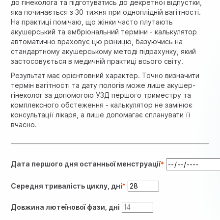
до гінеколога та підготуватись до декретної відпустки,
яка починається з 30 тижня при одноплідній вагітності.
На практиці помічаю, що жінки часто плутають
акушерський та ембріональний терміни - калькулятор
автоматично враховує цю різницю, базуючись на
стандартному акушерському методі підрахунку, який
застосовується в медичній практиці всього світу.
Результат має орієнтовний характер. Точно визначити
термін вагітності та дату пологів може лише акушер-
гінеколог за допомогою УЗД першого триместру та
комплексного обстеження - калькулятор не замінює
консультації лікаря, а лише допомагає спланувати її
вчасно.
Дата першого дня останньої менструації
Середня тривалість циклу, дні
Довжина лютеїнової фази, дні