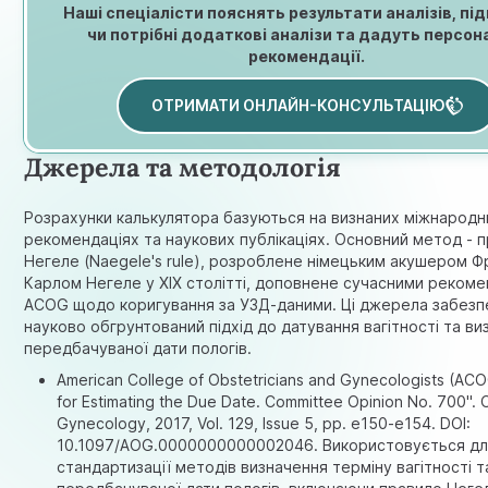
Наші спеціалісти пояснять результати аналізів, пі
чи потрібні додаткові аналізи та дадуть персон
рекомендації.
ОТРИМАТИ ОНЛАЙН-КОНСУЛЬТАЦІЮ
Джерела та методологія
Розрахунки калькулятора базуються на визнаних міжнародни
рекомендаціях та наукових публікаціях. Основний метод - 
Негеле (Naegele's rule), розроблене німецьким акушером 
Карлом Негеле у XIX столітті, доповнене сучасними реком
ACOG щодо коригування за УЗД-даними. Ці джерела забез
науково обгрунтований підхід до датування вагітності та в
передбачуваної дати пологів.
American College of Obstetricians and Gynecologists (AC
for Estimating the Due Date. Committee Opinion No. 700". 
Gynecology, 2017, Vol. 129, Issue 5, pp. e150-e154. DOI:
10.1097/AOG.0000000000002046. Використовується д
стандартизації методів визначення терміну вагітності т