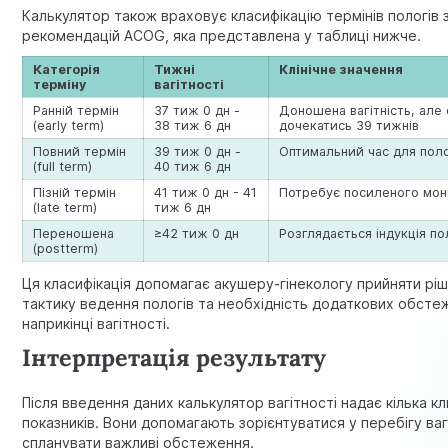
Калькулятор також враховує класифікацію термінів пологів 
рекомендацій ACOG, яка представлена у таблиці нижче.
Категорія
Тижні
Клінічне значення
терміну
вагітності
Ранній термін
37 тиж 0 дн -
Доношена вагітність, але
(early term)
38 тиж 6 дн
дочекатись 39 тижнів
Повний термін
39 тиж 0 дн -
Оптимальний час для поло
(full term)
40 тиж 6 дн
Пізній термін
41 тиж 0 дн - 41
Потребує посиленого мон
(late term)
тиж 6 дн
Переношена
≥42 тиж 0 дн
Розглядається індукція по
(postterm)
Ця класифікація допомагає акушеру-гінекологу прийняти рі
тактику ведення пологів та необхідність додаткових обсте
наприкінці вагітності.
Інтерпретація результату
Після введення даних калькулятор вагітності надає кілька 
показників. Вони допомагають зорієнтуватися у перебігу ваг
спланувати важливі обстеження.