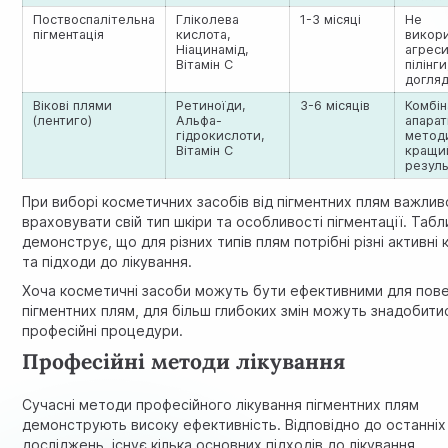
Поствоспалітельна
Гліколева
1-3 місяці
Не
пігментація
кислота,
викор
Ніацинамід,
агреси
Вітамін С
пілінг
догля
Вікові плями
Ретиноїди,
3-6 місяців
Комбін
(лентиго)
Альфа-
апара
гідрокислоти,
метод
Вітамін С
кращи
резуль
При виборі косметичних засобів від пігментних плям важлив
враховувати свій тип шкіри та особливості пігментації. Таб
демонструє, що для різних типів плям потрібні різні активні
та підходи до лікування.
Хоча косметичні засоби можуть бути ефективними для пов
пігментних плям, для більш глибоких змін можуть знадобити
професійні процедури.
Професійні методи лікування
Сучасні методи професійного лікування пігментних плям
демонструють високу ефективність.
Відповідно до останніх
досліджень
, існує кілька основних підходів до лікування