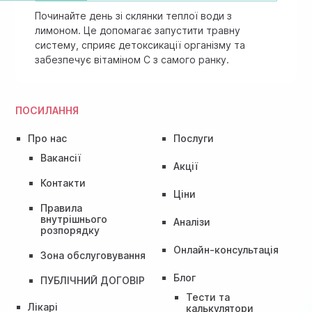
Починайте день зі склянки теплої води з
лимоном. Це допомагає запустити травну
систему, сприяє детоксикації організму та
забезпечує вітаміном C з самого ранку.
ПОСИЛАННЯ
Про нас
Послуги
Вакансії
Акції
Контакти
Ціни
Правила
внутрішнього
Аналізи
розпорядку
Онлайн-консультація
Зона обслуговування
Блог
ПУБЛІЧНИЙ ДОГОВІР
Тести та
Лікарі
калькулятори