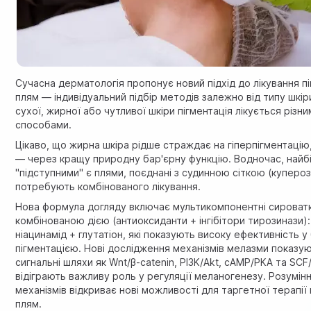
Сучасна дерматологія пропонує новий підхід до лікування п
плям — індивідуальний підбір методів залежно від типу шкіри
сухої, жирної або чутливої шкіри пігментація лікується різн
способами.
Цікаво, що жирна шкіра рідше страждає на гіперпігментацію,
— через кращу природну бар'єрну функцію. Водночас, найб
"підступними" є плями, поєднані з судинною сіткою (купероз
потребують комбінованого лікування.
Нова формула догляду включає мультикомпонентні сироватк
комбінованою дією (антиоксиданти + інгібітори тирозинази): 
ніацинамід + глутатіон, які показують високу ефективність у
пігментацією.
Нові дослідження механізмів мелазми
показую
сигнальні шляхи як Wnt/β-catenin, PI3K/Akt, cAMP/PKA та SCF/
відіграють важливу роль у регуляції меланогенезу. Розумін
механізмів відкриває нові можливості для таргетної терапії
плям.