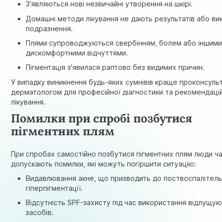
З'являються нові незвичайні утворення на шкірі.
Домашні методи лікування не дають результатів або ви
подразнення.
Плями супроводжуються свербінням, болем або іншим
дискомфортними відчуттями.
Пігментація з'явилася раптово без видимих причин.
У випадку виникнення будь-яких сумнівів краще проконсуль
дерматологом для професійної діагностики та рекомендаці
лікування.
Помилки при спробі позбутися
пігментних плям
При спробах самостійно позбутися пігментних плям люди ч
допускають помилки, які можуть погіршити ситуацію:
Видавлювання акне, що призводить до поствоспалітель
гіперпігментації.
Відсутність SPF-захисту під час використання відлущу
засобів.