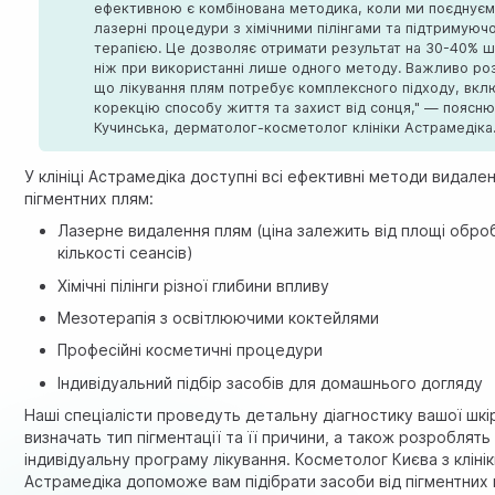
ефективною є комбінована методика, коли ми поєднує
лазерні процедури з хімічними пілінгами та підтримуюч
терапією. Це дозволяє отримати результат на 30-40% 
ніж при використанні лише одного методу. Важливо роз
що лікування плям потребує комплексного підходу, вк
корекцію способу життя та захист від сонця," — поясню
Кучинська, дерматолог-косметолог клініки Астрамедiка
У клініці Астрамедiка доступні всі ефективні методи видале
пігментних плям:
Лазерне видалення плям (ціна залежить від площі обро
кількості сеансів)
Хімічні пілінги різної глибини впливу
Мезотерапія з освітлюючими коктейлями
Професійні косметичні процедури
Індивідуальний підбір засобів для домашнього догляду
Наші спеціалісти проведуть детальну діагностику вашої шкі
визначать тип пігментації та її причини, а також розроблять
індивідуальну програму лікування. Косметолог Києва з кліні
Астрамедiка допоможе вам підібрати засоби від пігментних п