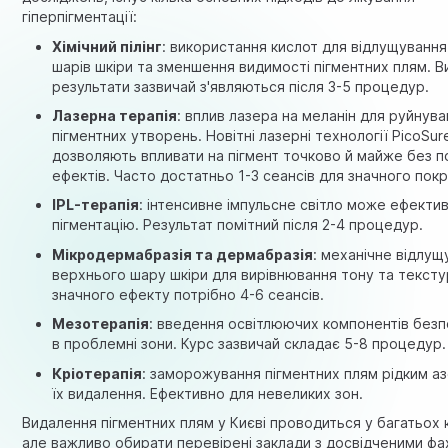
гіперпігментації:
Хімічний пілінг
: використання кислот для відлущування
шарів шкіри та зменшення видимості пігментних плям. В
результати зазвичай з'являються після 3-5 процедур.
Лазерна терапія
: вплив лазера на меланін для руйнув
пігментних утворень. Новітні лазерні технології PicoSur
дозволяють впливати на пігмент точково й майже без п
ефектів. Часто достатньо 1-3 сеансів для значного пок
IPL-терапія
: інтенсивне імпульсне світло може ефекти
пігментацію. Результат помітний після 2-4 процедур.
Мікродермабразія та дермабразія
: механічне відлущ
верхнього шару шкіри для вирівнювання тону та тексту
значного ефекту потрібно 4-6 сеансів.
Мезотерапія
: введення освітлюючих компонентів без
в проблемні зони. Курс зазвичай складає 5-8 процедур.
Кріотерапія
: заморожування пігментних плям рідким а
їх видалення. Ефективно для невеликих зон.
Видалення пігментних плям у Києві проводиться у багатьох к
але важливо обирати перевірені заклади з досвідченими фа