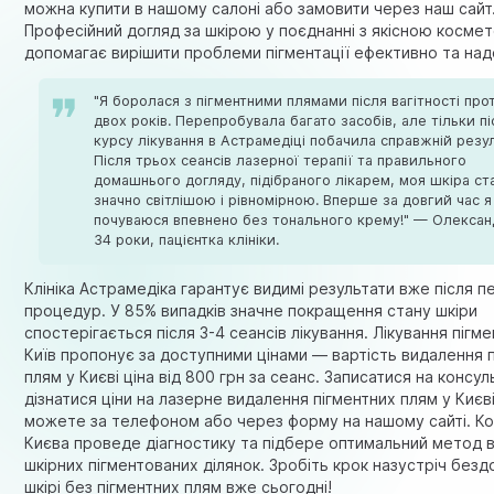
можна купити в нашому салоні або замовити через наш сайт
Професійний догляд за шкірою у поєднанні з якісною косме
допомагає вирішити проблеми пігментації ефективно та над
"Я боролася з пігментними плямами після вагітності про
двох років. Перепробувала багато засобів, але тільки пі
курсу лікування в Астрамедiці побачила справжній резул
Після трьох сеансів лазерної терапії та правильного
домашнього догляду, підібраного лікарем, моя шкіра ст
значно світлішою і рівномірною. Вперше за довгий час я
почуваюся впевнено без тонального крему!" — Олександ
34 роки, пацієнтка клініки.
Клініка Астрамедiка гарантує видимі результати вже після 
процедур. У 85% випадків значне покращення стану шкіри
спостерігається після 3-4 сеансів лікування. Лікування пігм
Київ пропонує за доступними цінами — вартість видалення 
плям у Києві ціна від 800 грн за сеанс. Записатися на консул
дізнатися ціни на лазерне видалення пігментних плям у Києві
можете за телефоном або через форму на нашому сайті. К
Києва проведе діагностику та підбере оптимальний метод 
шкірних пігментованих ділянок. Зробіть крок назустріч безд
шкірі без пігментних плям вже сьогодні!