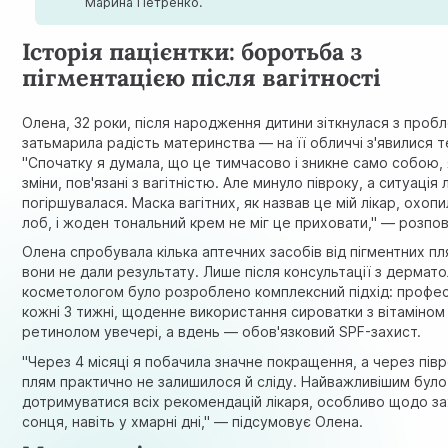
Марина Петренко.
Історія пацієнтки: боротьба з
пігментацією після вагітності
Олена, 32 роки, після народження дитини зіткнулася з проб
затьмарила радість материнства — на її обличчі з'явилися т
"Спочатку я думала, що це тимчасово і зникне само собою, я
зміни, пов'язані з вагітністю. Але минуло півроку, а ситуація
погіршувалася. Маска вагітних, як назвав це мій лікар, охоп
лоб, і жоден тональний крем не міг це приховати," — розпов
Олена спробувала кілька аптечних засобів від пігментних пл
вони не дали результату. Лише після консультації з дермат
косметологом було розроблено комплексний підхід: професій
кожні 3 тижні, щоденне використання сироватки з вітаміном
ретинолом увечері, а вдень — обов'язковий SPF-захист.
"Через 4 місяці я побачила значне покращення, а через півр
плям практично не залишилося й сліду. Найважливішим було
дотримуватися всіх рекомендацій лікаря, особливо щодо за
сонця, навіть у хмарні дні," — підсумовує Олена.