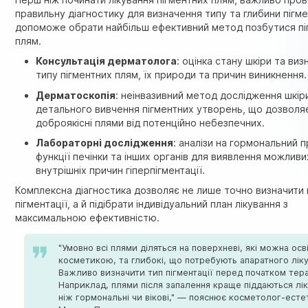
правильну діагностику для визначення типу та глибини пігме
допоможе обрати найбільш ефективний метод позбутися пі
плям.
Консультація дерматолога
: оцінка стану шкіри та ви
типу пігментних плям, їх природи та причин виникнення.
Дерматоскопія
: неінвазивний метод дослідження шкір
детального вивчення пігментних утворень, що дозволяє
доброякісні плями від потенційно небезпечних.
Лабораторні дослідження
: аналізи на гормональний п
функції печінки та інших органів для виявлення можливи
внутрішніх причин гіперпігментації.
Комплексна діагностика дозволяє не лише точно визначити
пігментації, а й підібрати індивідуальний план лікування з
максимальною ефективністю.
"Умовно всі плями діляться на поверхневі, які можна осв
косметикою, та глибокі, що потребують апаратного ліку
Важливо визначити тип пігментації перед початком тера
Наприклад, плями після запалення краще піддаються лі
ніж гормональні чи вікові," — пояснює косметолог-есте