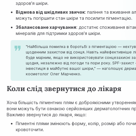
здоров'я шкіри.
Відмова від шкідливих звичок
: паління та вживання 
можуть погіршити стан шкіри та посилити пігментацію.
Збалансоване харчування
: достатнє споживання вітам
мінералів для підтримки здоров'я шкіри.
"Найбільша помилка в боротьбі з пігментацією — нехту
щоденним захистом від сонця. Навіть найефективніше л
буде марним, якщо не використовувати сонцезахисні з
щодня, незалежно від погоди та пори року. SPF-захист
інвестиція в майбутнє вашої шкіри," — наголошує дерм
косметолог Олег Марченко.
Коли слід звернутися до лікаря
Хоча більшість пігментних плям є доброякісними утворенням
вони можуть бути ознакою серйозніших дерматологічних п
Важливо звернутися до лікаря, якщо:
Пігментні плями змінюють форму, колір, розмір або поч
кровоточити.