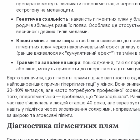
препаратів можуть викликати гіперпігментацію через в
естрогену на меланоцити.
Генетична схильність
: наявність пігментних плям у бл
родичів збільшує ризик їх появи. Особливо це стосуєть
веснянок і деяких типів мелазми.
Вікові зміни
: з віком шкіра стає більш схильною до поя
пігментних плям через накопичувальний ефект впливу 
(раніше вживалося як "кумулятивний ефект") та зміни в о
Травми та запалення шкіри
: пошкодження, такі як порі
або акне, можуть призвести до гіперпігментації в місця
Варто зазначити, що
пігментні плями під час вагітності
є одн
найпоширеніших причин гіперпігментації у жінок. Вони зника
30–40% випадків, але часто потребують професійної корекці
того, гіперпігментація — проблема, що "помолодшала". Ран
частіше з'являлась у людей старше 40 років, але зараз зус
навіть у підлітків через зловживання соляріями, неправильн
за шкірою та агресивні пілінги.
Діагностика пігментних плям
Перш ніж починати лікування пігментних плям, важливо про