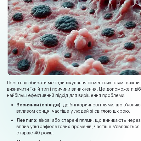
Перш ніж обирати методи лікування пігментних плям, важли
визначити їхній тип і причини виникнення. Це допоможе піді
найбільш ефективний підхід для вирішення проблеми.
Веснянки (епіліди)
: дрібні коричневі плями, що з'являю
впливом сонця, частіше у людей зі світлою шкірою.
Лентиго
: вікові або старечі плями, що виникають чере
вплив ультрафіолетових променів, частіше з'являються
старше 40 років.