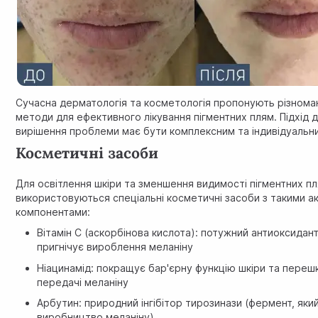
Сучасна дерматологія та косметологія пропонують різноман
методи для ефективного лікування пігментних плям. Підхід 
вирішення проблеми має бути комплексним та індивідуальн
Косметичні засоби
Для освітлення шкіри та зменшення видимості пігментних п
використовуються спеціальні косметичні засоби з такими а
компонентами:
Вітамін С (аскорбінова кислота): потужний антиоксидан
пригнічує вироблення меланіну
Ніацинамід: покращує бар'єрну функцію шкіри та пере
передачі меланіну
Арбутин: природний інгібітор тирозинази (фермент, яки
виробництво меланіну)