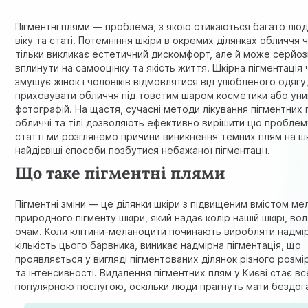
Пігментні плями — проблема, з якою стикаються багато люд
віку та статі. Потемніння шкіри в окремих ділянках обличчя ч
тільки викликає естетичний дискомфорт, але й може серйо
вплинути на самооцінку та якість життя. Шкірна пігментація
змушує жінок і чоловіків відмовлятися від улюбленого одягу
приховувати обличчя під товстим шаром косметики або уни
фотографій. На щастя, сучасні методи лікування пігментних 
обличчі та тілі дозволяють ефективно вирішити цю проблему
статті ми розглянемо причини виникнення темних плям на шк
найдієвіші способи позбутися небажаної пігментації.
Що таке пігментні плями
Пігментні зміни — це ділянки шкіри з підвищеним вмістом мел
природного пігменту шкіри, який надає колір нашій шкірі, во
очам. Коли клітини-меланоцити починають виробляти надмі
кількість цього барвника, виникає надмірна пігментація, що
проявляється у вигляді пігментованих ділянок різного розмі
та інтенсивності. Видалення пігментних плям у Києві стає вс
популярною послугою, оскільки люди прагнуть мати бездога