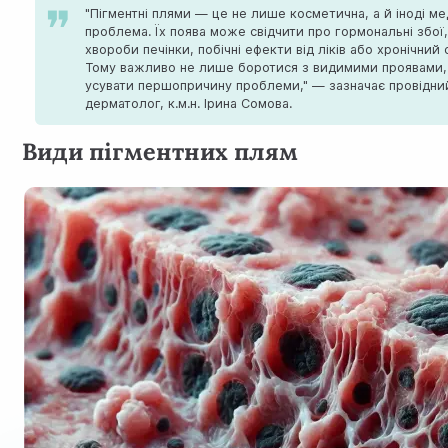
"Пігментні плями — це не лише косметична, а й іноді м
проблема. Їх поява може свідчити про гормональні збої
хвороби печінки, побічні ефекти від ліків або хронічний 
Тому важливо не лише боротися з видимими проявами,
усувати першопричину проблеми," — зазначає провідни
дерматолог, к.м.н. Ірина Сомова.
Види пігментних плям