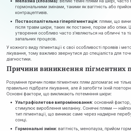
Мелазма (хлоазма)
: великі темні плями на шкірі, часто 
гормональними змінами, такими як вагітність або прийо
контрацептивів.
Поствоспалітельна гіперпігментація
: плями, що вин
після травм шкіри, таких як постакне, порізи або опіки. Ц
утворення особливо часто з'являються на обличчі та тіл
запальних процесів.
У кожного виду пігментації є свої особливості проявів і мет
лікування, тому важливо звернутися до спеціаліста для точ
діагностики.
Причини виникнення пігментних 
Розуміння причин появи пігментних плям допомагає не тільк
правильно підібрати лікування, але й запобігти їхній повторні
Основні фактори, що викликають потемніння шкіри:
Ультрафіолетове випромінювання
: основний фактор
стимулює вироблення меланіну. Сонячні плями — найп
тип пігментації, що виникає саме через надмірне переб
сонці.
Гормональні зміни
: вагітність, менопауза, прийом гор