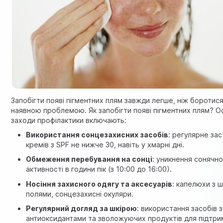
Запобігти появі пігментних плям завжди легше, ніж боротис
наявною проблемою. Як запобігти появі пігментних плям? О
заходи профілактики включають:
Використання сонцезахисних засобів
: регулярне за
кремів з SPF не нижче 30, навіть у хмарні дні.
Обмеження перебування на сонці
: уникнення сонячно
активності в години пік (з 10:00 до 16:00).
Носіння захисного одягу та аксесуарів
: капелюхи з 
полями, сонцезахисні окуляри.
Регулярний догляд за шкірою
: використання засобів з
антиоксидантами та зволожуючих продуктів для підтри