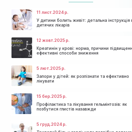
11 лист.
2024 р.
У дитини болить живіт: детальна інструкція 
дитячих лікарів
12 жовт.
2025 р.
Креатинін у крові: норма, причини підвищен
ефективні способи зниження
5 лют.
2025 р.
Консультація ендокринолога та діагностика щито
Знижки та акції на масаж у Київі
залози
Діагностика щитовидної залози
Акція: 20% знижки на консультації лікарів!
Запори у дітей: як розпізнати та ефективно
лікувати
15 бер.
2025 р.
Профілактика та лікування гельмінтозів: як
позбутися глистів назавжди
5 груд.
2024 р.