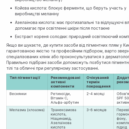
Койєва кислота: блокує ферменти, що беруть участь у
виробництві меланіну
Азелаїнова кислота: має протизапальні та відлущуючі в
допомагає при освітленні шкіри після постакне
Екстракт кореня солодки: природний освітлюючий ком
Якщо ви шукаєте, де купити засоби від пігментних плям у Киє
гарантованою якістю та професійним підбором, варто звер
спеціалізованих клінік або проконсультуватися з дерматоло
Правильно підібрані засоби допоможуть позбутися пігментн
тілі та обличчі при регулярному застосуванні.
Тип пігментації
Рекомендовані
Очікуваний
Додат
активні
термін
реком
компоненти
покращення
Веснянки
Ретиноїди,
2-4 місяці
Обов'
Вітамін С,
SPF 50
Альфа-арбутин
активн
Мелазма (хлоазма)
Транексамова
3-6 місяців
Перев
кислота,
гормо
Ніацинамід,
фону,
Азелаїнова
компл
кислота
підхід