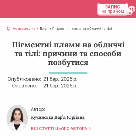
ЗАПИС
на прийом
Українська
Астрамедіка
Блог
Пігментні плями на обличчі та тілі
Русский
Пігментні плями на обличчі
та тілі: причини та способи
позбутися
Опубліковано:
21 бер.
2025 р.
Оновлено:
21 бер.
2025 р.
Автор:
Кучинська Дар’я Юріївна
ВСІ СТАТТІ ЦЬОГО АВТОРА