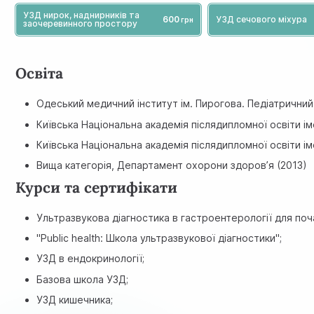
УЗД нирок, наднирників та
600
УЗД сечового міхура
заочеревинного простору
Освіта
Одеський медичний інститут ім. Пирогова. Педіатрични
Київська Національна академія післядипломної освіти ім
Київська Національна академія післядипломної освіти іме
Вища категорія, Департамент охорони здоров’я (2013)
Курси та сертифікати
Ультразвукова діагностика в гастроентерології для поча
"Public health: Школа ультразвукової діагностики";
УЗД в ендокринології;
Базова школа УЗД;
УЗД кишечника;