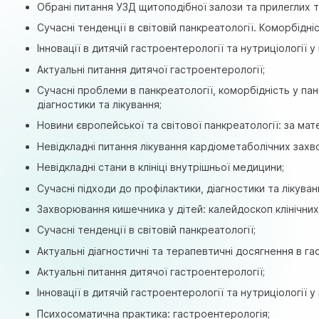
Обрані питання УЗД щитоподібної залози та прилеглих т
Сучасні тенденції в світовій панкреатології. Коморбідніс
Інновації в дитячій гастроентерології та нутриціології у
Актуальні питання дитячої гастроентерології;
Сучасні проблеми в панкреатології, коморбідність у пан
діагностики та лікування;
Новини європейської та світової панкреатології: за мат
Невідкладні питання лікування кардіометаболічних захв
Невідкладні стани в клініці внутрішньої медицини;
Сучасні підходи до профілактики, діагностики та лікува
Захворювання кишечника у дітей: калейдоскоп клінічни
Сучасні тенденції в світовій панкреатології;
Актуальні діагностичні та терапевтичні досягнення в гас
Актуальні питання дитячої гастроентерології;
Інновації в дитячій гастроентерології та нутриціології у
Психосоматична практика: гастроентерологія;