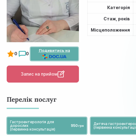
Категорія
Стаж, років
Місцеположення
Подивитись на
0
0
Запис на прийом
Перелік послуг
Гастроентерологія для
Дитяча гастроентерол
дорослих
950
(первинна консультаці
(первинна консультація)