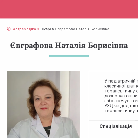
Астрамедіка
Лікарі
Євграфова Наталія Борисівна
Євграфова Наталія Борисівна
У педіатричній
класичної діаг
терапевтичну с
дозволяє оціни
забезпечує точ
УЗД як додатко
терапевтичну т
Спеціалізація