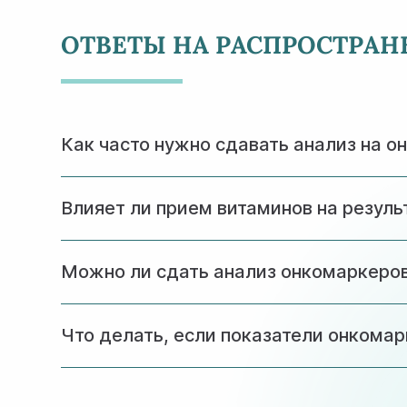
ОТВЕТЫ НА РАСПРОСТРА
Как часто нужно сдавать анализ на о
При наличии онкологических заболеваний у б
Влияет ли прием витаминов на резул
Большинство витаминных комплексов не влия
Можно ли сдать анализ онкомаркеро
Да, в клинике Астрамедика предусмотрена в
Что делать, если показатели онкома
Повышение показателей требует дополнител