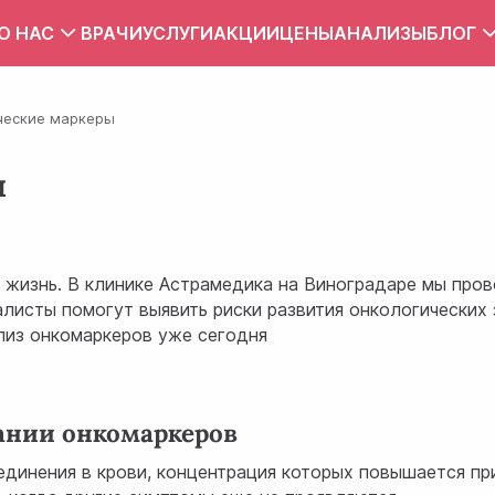
О НАС
ВРАЧИ
УСЛУГИ
АКЦИИ
ЦЕНЫ
АНАЛИЗЫ
БЛОГ
Вакансии
Тест
ческие маркеры
Контакты
Правила внутреннего распорядка
ы
Зона обслуживания
ПУБЛИЧНЫЙ ДОГОВОР
 жизнь. В клинике Астрамедика на Виноградаре мы про
листы помогут выявить риски развития онкологических 
лиз онкомаркеров уже сегодня
ании онкомаркеров
единения в крови, концентрация которых повышается пр