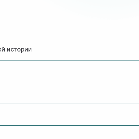
ой истории
ание 1-2 раза в год, начиная с 35-40 лет
ует предупредить врача перед исследованием
олной конфиденциальности
одимую диагностику и составят план дальнейших дейс