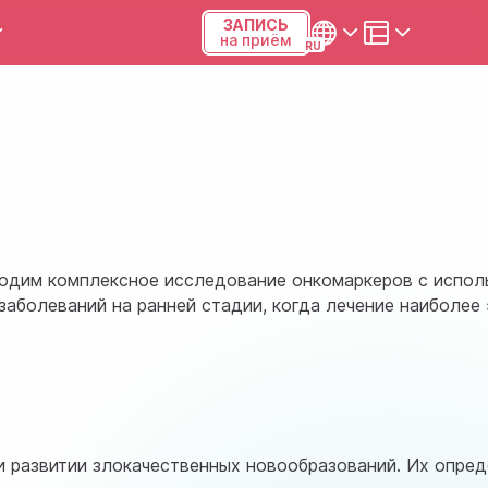
ЗАПИСЬ
на приём
ы и калькуляторы
Українська
Русский
Киев, р-н Подольский,
Виноградарь, ул.Межевая,
23Б, 04123
водим комплексное исследование онкомаркеров с испо
+38 (068) 371-12-29
заболеваний на ранней стадии, когда лечение наиболее
Viber
ПН-ПТ
08:00-19:00
СБ
09:00-15:00
и развитии злокачественных новообразований. Их опре