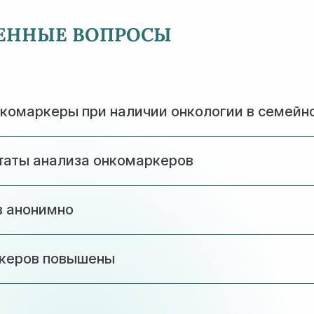
НЕННЫЕ ВОПРОСЫ
нкомаркеры при наличии онкологии в семейн
лизких родственников рекомендуется проходить обследов
ьтаты анализа онкомаркеров
ют на результаты, но о приеме любых препаратов след
в анонимно
озможность анонимного обследования с сохранением п
ркеров повышены
ьного обследования. Наши специалисты проведут необх