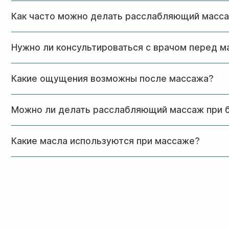
Стандартный сеанс длится 60 минут, но мы также предл
Как часто можно делать расслабляющий масс
Для достижения оптимального результата рекомендуется
Нужно ли консультироваться с врачом перед 
месяц.
Да, первичная консультация с врачом обязательна. Это 
Какие ощущения возможны после массажа?
После процедуры возможно ощущение легкой сонливости,
Можно ли делать расслабляющий массаж при 
Расслабляющий массаж во время беременности возможен
Какие масла используются при массаже?
работы с беременными и используют специальные безоп
В нашей клинике мы используем только гипоаллергенные
аллергические реакции, чтобы подобрать подходящее мас