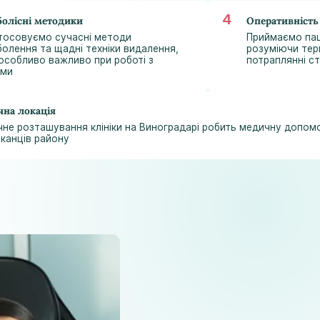
astramedikaa@gmail.com
болісні методики
Оперативніст
тосовуємо сучасні методи
Приймаємо пац
болення та щадні техніки видалення,
розуміючи терм
особливо важливо при роботі з
потраплянні ст
ьми
чна локація
чне розташування клініки на Виноградарі робить медичну допо
канців району