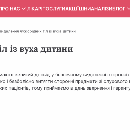
ПРО НАС
ЛІКАРІ
ПОСЛУГИ
АКЦІЇ
ЦІНИ
АНАЛІЗИ
БЛОГ
Вакансії
Тест
Видалення чужорідних тіл із вуха дитини
Контакти
Правила внутрішнього розпорядку
л із вуха дитини
Зона обслуговування
ПУБЛІЧНИЙ ДОГОВІР
і мають великий досвід у безпечному видаленні сторонніх 
 і безболісно витягти сторонні предмети зі слухового 
их пацієнтів, тому приймаємо в день звернення і гарант