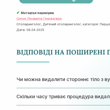
✔
Матеріал перевірив
Сінчук Людмила Геннадіївна
Отоларинголог, Дитячий отоларинголог, категорія: Перша,
Дата:
06.04.2025
ВІДПОВІДІ НА ПОШИРЕНІ
Чи можна видалити стороннє тіло з в
Категорично не рекомендується намагатися 
Скільки часу триває процедура вида
барабанної перетинки. Тільки лікар за допом
У більшості випадків процедура займає 10-15