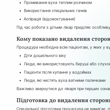
Промивання вуха теплим розчином
Використання спеціальних гачків
Аспірація (відсмоктування)
Під час роботи з дітьми лікар приділяє особли
Кому показано видалення сторонн
Процедура необхідна всім пацієнтам, у яких у 
Діти дошкільного віку
Люди, які використовують беруші або слухо
Пацієнти після купання у водоймах
Люди, які чистять вуха ватними паличками
Важливо звернутися до лікаря при перших ознак
Підготовка до видалення сторонн
Спеціальної підготовки процедура не вимагає, 