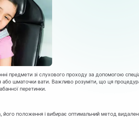
онні предмети зі слухового проходу за допомогою спеціа
ння або шматочки вати. Важливо розуміти, що ця процеду
абанної перетинки.
, його положення і вибирає оптимальний метод видаленн