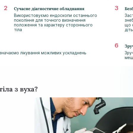
Сучасне діагностичне обладнання
Без
Використовуємо ендоскопи останнього
Зас
покоління для точного визначення
зне
положення та характеру стороннього
що 
тіла
діт
Зру
изначаємо лікування можливих ускладнень
Зру
меш
іла з вуха?