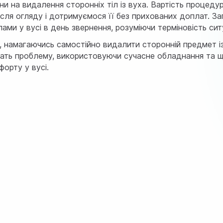
іни на видалення сторонніх тіл із вуха. Вартість процед
сля огляду і дотримуємося її без прихованих доплат. З
лами у вусі в день звернення, розуміючи терміновість ситу
, намагаючись самостійно видалити сторонній предмет із
ішать проблему, використовуючи сучасне обладнання та 
орту у вусі.