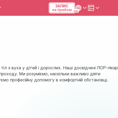
ЗАПИС
на прийом
и та калькулятори
Українська
Русский
Київ, р-н Подільський,
Виноградар, вул.Межова, 23Б,
04123
тіл з вуха у дітей і дорослих. Наші досвідчені ЛОР-лікар
+38 (068) 371-12-29
проходу. Ми розуміємо, наскільки важливо діяти
уємо професійну допомогу в комфортній обстановці.
Viber
ПН-ПТ
08:00-19:00
СБ
09:00-15:00