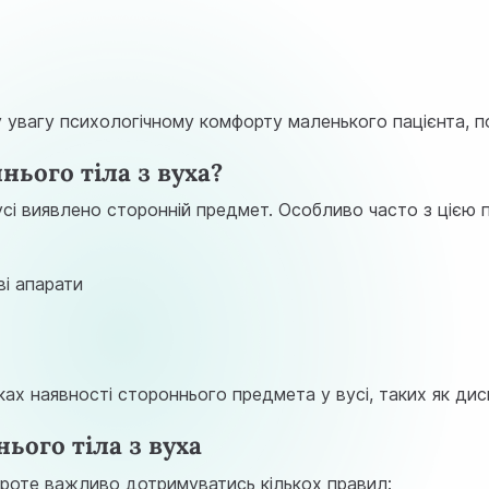
ву увагу психологічному комфорту маленького пацієнта, 
ього тіла з вуха?
вусі виявлено сторонній предмет. Особливо часто з цією
ві апарати
ах наявності стороннього предмета у вусі, таких як дис
ього тіла з вуха
проте важливо дотримуватись кількох правил: