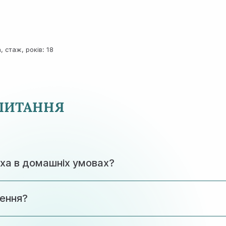
 стаж, років: 18
 ПИТАННЯ
уха в домашніх умовах?
видалити стороннє тіло самостійно. Це може призвести
лення?
огою спеціальних інструментів може безпечно провести п
 хвилин. Однак час може збільшитися, якщо потрібна до