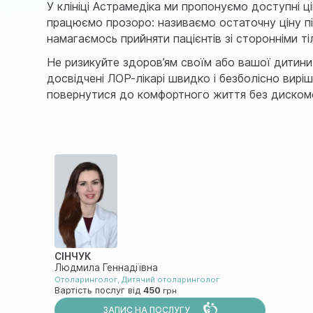
У клініці Астрамедіка ми пропонуємо доступні ц
працюємо прозоро: називаємо остаточну ціну пі
намагаємось прийняти пацієнтів зі сторонніми ті
Не ризикуйте здоров’ям своїм або вашої дитини
досвідчені ЛОР-лікарі швидко і безболісно вир
повернутися до комфортного життя без дискомф
СІНЧУК
Людмила Геннадіївна
Отоларинголог
,
Дитячий отоларинголог
Вартість послуг від
450
ЗАПИС НА ПОСЛУГУ