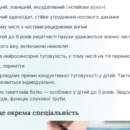
ій, зовнішній, ексудативний («клейове вухо»)
чий аденоїдит, стійке утруднення носового дихання
ому числі з частими рецидивами ангіни
тей до 6 років решітчасті пазухи уражаються значно час
ого віку, включаючи немовлят
нейросенсорна туговухість, у тому числі на тлі перенес
і, ларингіти
ровідних причин кондуктивної туговухості у дітей. Такт
начаються індивідуально.
их симптомів болю — особливо у дітей до 3 років. Звідси 
їдів, функцію слухової труби.
це окрема спеціальність