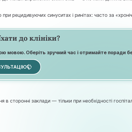
о при рецидивуючих синуситах і ринітах: часто за «хрон
хати до клініки?
ою мовою. Оберіть зручний час і отримайте поради без
СУЛЬТАЦІЮ
я в сторонні заклади — тільки при необхідності госпітал