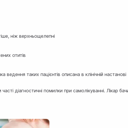
тіше, ніж верхньощелепні
ених отитів
ика ведення таких пацієнтів описана в
клінічній настанов
часті діагностичні помилки при самолікуванні. Лікар бачи