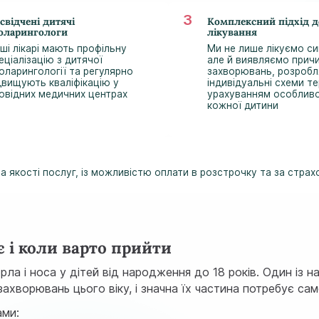
свідчені дитячі
Комплексний підхід д
оларингологи
лікування
ші лікарі мають профільну
Ми не лише лікуємо с
еціалізацію з дитячої
але й виявляємо прич
оларингології та регулярно
захворювань, розроб
двищують кваліфікацію у
індивідуальні схеми те
овідних медичних центрах
урахуванням особлив
кожної дитини
 якості послуг, із можливістю оплати в розстрочку та за стра
 і коли варто прийти
ла і носа у дітей від народження до 18 років. Один із н
захворювань цього віку, і значна їх частина потребує са
ами: