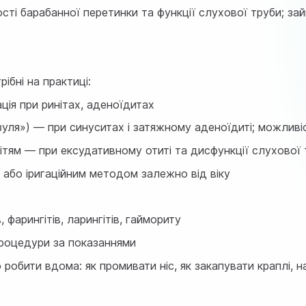
сті барабанної перетинки та функції слухової труби; зай
ібні на практиці:
ція при ринітах, аденоїдитах
ля») — при синуситах і затяжному аденоїдиті; можливіс
ітям
— при ексудативному отиті та дисфункції слухової 
 або іригаційним методом залежно від віку
 фарингітів, ларингітів, гаймориту
процедури за показаннями
робити вдома: як промивати ніс, як закапувати краплі, 