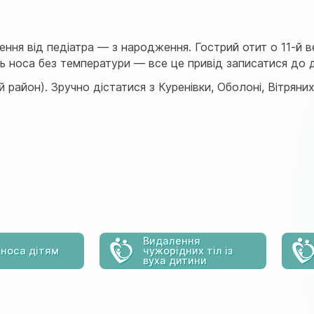
ння від педіатра — з народження. Гострий отит о 11-й в
ь носа без температури — все це привід записатися до д
й район). Зручно дістатися з Куренівки, Оболоні, Вітрян
Видалення
 носа дітям
чужорідних тіл із
вуха дитини