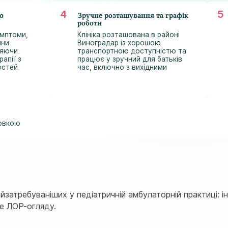
о
Зручне розташування та графік
роботи
имптоми,
Клініка розташована в районі
ини
Виноградар із хорошою
ляючи
транспортною доступністю та
рапії з
працює у зручний для батьків
остей
час, включно з вихідними
ховкою
айзатребуваніших у педіатричній амбулаторній практиці: і
ме ЛОР-огляду.