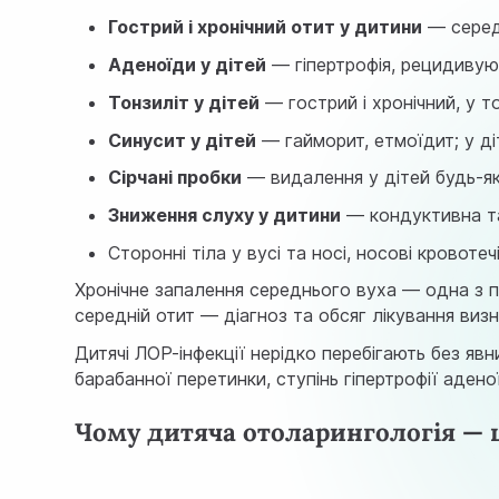
Гострий і хронічний отит у дитини
— середн
Аденоїди у дітей
— гіпертрофія, рецидивую
Тонзиліт у дітей
— гострий і хронічний, у т
Синусит у дітей
— гайморит, етмоїдит; у ді
Сірчані пробки
— видалення у дітей будь-як
Зниження слуху у дитини
— кондуктивна та 
Сторонні тіла у вусі та носі, носові кровотеч
Хронічне запалення середнього вуха — одна з п
середній отит
— діагноз та обсяг лікування виз
Дитячі ЛОР-інфекції нерідко перебігають без явн
барабанної перетинки, ступінь гіпертрофії адено
Чому дитяча отоларингологія — 