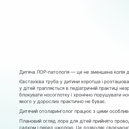
Дитяча ЛОР-патологія — це не зменшена копія до
Євстахієва труба у дитини коротша і розташов
у дітей трапляється в педіатричній практиці не
блокувати носоглотку і хронічно порушувати носо
якого у дорослих практично не буває.
Дитячий отоларинголог працює з цими особливо
Плановий огляд лора для дітей прийнято провод
садком і перед школою. Це дозволяє своєчасно 