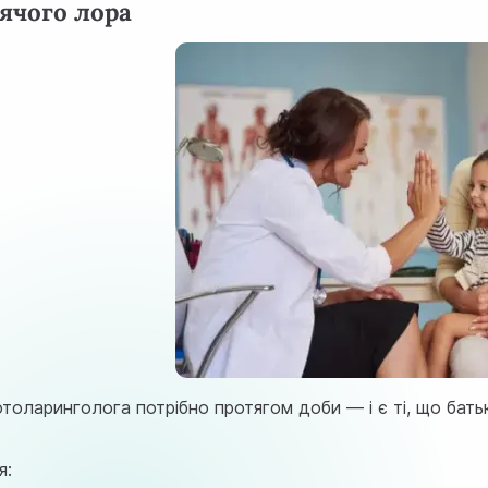
ячого лора
толаринголога потрібно протягом доби — і є ті, що бать
я: