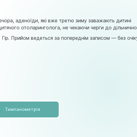
astramedikaa@gmail.com
ечора, аденоїди, які вже третю зиму заважають дитині
итячого отоларинголога, не чекаючи черги до дільнично
их Гір. Прийом ведеться за попереднім записом — без очі
Тимпанометрія