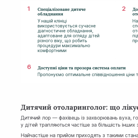
Спеціалізоване дитяче
До
обладнання
от
У нашій клініці
На
використовується сучасне
сп
діагностичне обладнання,
от
адаптоване для огляду дітей
пі
різного віку, що робить
пр
процедури максимально
комфортними
Доступні ціни та прозора система оплати
Пропонуємо оптимальне співвідношення ціни та
Дитячий отоларинголог: що лікує
Дитячий лор — фахівець із захворювань вуха, гор
у дітей трапляються частіше за більшість інших 
Найчастіше на прийом приходять з такими стан