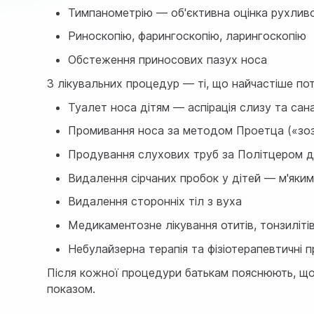
Тимпанометрію
— об'єктивна оцінка рухливо
Риноскопію, фарингоскопію, ларингоскопію
Обстеження приносових пазух носа
З лікувальних процедур — ті, що найчастіше потр
Туалет носа дітям
— аспірація слизу та сана
Промивання носа за методом Проетца («зозу
Продування слухових труб за Політцером д
Видалення сірчаних пробок у дітей — м'яким
Видалення сторонніх тіл з вуха
Медикаментозне лікування отитів, тонзилітів,
Небулайзерна терапія та фізіотерапевтичні 
Після кожної процедури батькам пояснюють, що 
показом.