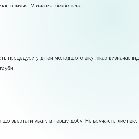
має близько 2 хвилин, безболісна
ть процедури у дітей молодшого віку лікар визначає ін
труби
на що звертати увагу в першу добу. Не вручають листівк