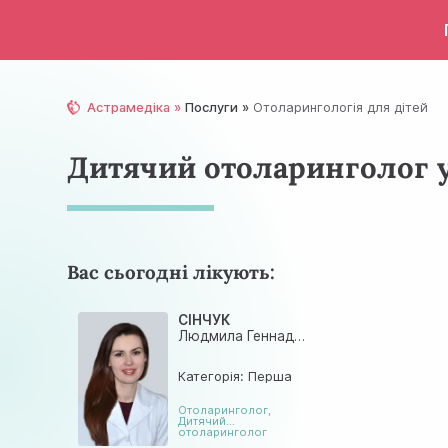
Астрамедіка
Послуги
Отоларингологія для дітей
Дитячий отоларинголог у
Вас сьогодні лікують:
СІНЧУК
Людмила Геннадіївна
Категорія: Перша
Отоларинголог
,
Дитячий
отоларинголог