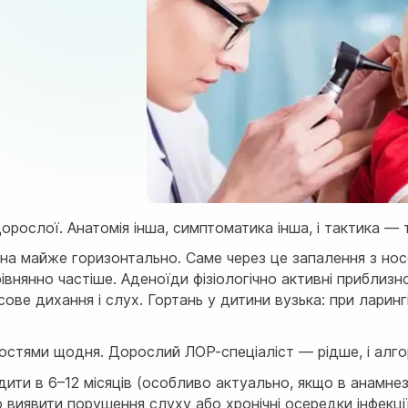
рослої. Анатомія інша, симптоматика інша, і тактика — 
ана майже горизонтально. Саме через це запалення з но
зрівнянно частіше. Аденоїди фізіологічно активні прибли
ве дихання і слух. Гортань у дитини вузька: при ларингі
стями щодня. Дорослий ЛОР-спеціаліст — рідше, і алгор
ити в 6–12 місяців (особливо актуально, якщо в анамнез
виявити порушення слуху або хронічні осередки інфекці