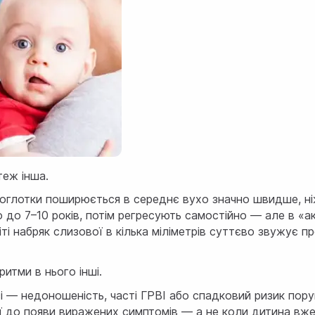
теж інша.
соглотки поширюється в середнє вухо значно швидше, ні
зно до 7–10 років, потім регресують самостійно — але в 
ті набряк слизової в кілька міліметрів суттєво звужує пр
итми в нього інші.
і — недоношеність, часті ГРВІ або спадковий ризик пор
ї до появи виражених симптомів — а не коли дитина вже 