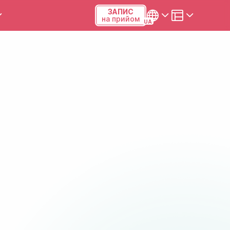
ЗАПИС
на прийом
и та калькулятори
Українська
Русский
Київ, р-н Подільський,
Виноградар, вул.Межова, 23Б,
04123
+38 (068) 371-12-29
Viber
ПН-ПТ
08:00-19:00
СБ
09:00-15:00