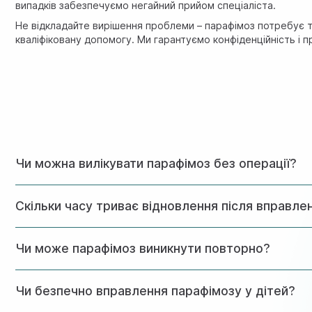
випадків забезпечуємо негайний прийом спеціаліста.
Не відкладайте вирішення проблеми – парафімоз потребує т
кваліфіковану допомогу. Ми гарантуємо конфіденційність і пр
Чи можна вилікувати парафімоз без операції?
У більшості випадків при своєчасному зверненні парафім
Скільки часу триває відновлення після вправле
може знадобитися хірургічне втручання.
При консервативному лікуванні відновлення займає 3-5 дні
Чи може парафімоз виникнути повторно?
загоєння.
Так, за наявності сприятливих факторів (фімоз, рубцеві 
Чи безпечно вправлення парафімозу у дітей?
коригуючу операцію.