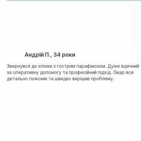
У нашій клініці процедура проводиться з урахуванням вік
забезпечення максимального комфорту маленького паціє
Андрій П., 34 роки
Звернувся до клініки з гострим парафімозом. Дуже вдячний
за оперативну допомогу та професійний підхід. Лікар все
детально пояснив та швидко вирішив проблему.