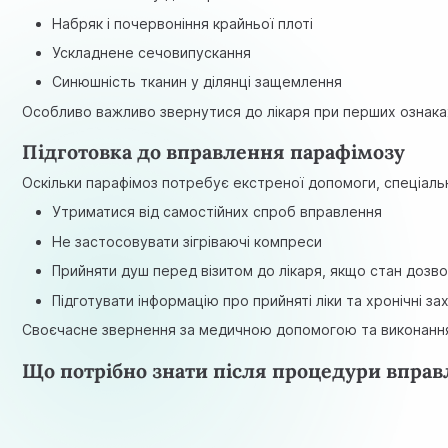
Набряк і почервоніння крайньої плоті
Ускладнене сечовипускання
Синюшність тканин у ділянці защемлення
Особливо важливо звернутися до лікаря при перших ознака
Підготовка до вправлення парафімозу
Оскільки парафімоз потребує екстреної допомоги, спеціальн
Утриматися від самостійних спроб вправлення
Не застосовувати зігріваючі компреси
Прийняти душ перед візитом до лікаря, якщо стан дозв
Підготувати інформацію про прийняті ліки та хронічні з
Своєчасне звернення за медичною допомогою та виконання 
Що потрібно знати після процедури впра