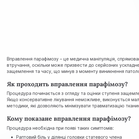
Вправлення парафімозу – це медична маніпуляція, спрямов
втручання, оскільки може призвести до серйозних ускладне
защемлення та часу, що минув з моменту виникнення патоло
Як проходить вправлення парафімозу?
Процедура починається з огляду та оцінки ступеня защемлен
Якщо консервативне лікування неможливе, виконується мало
методики, які дозволяють мінімізувати травматизацію ткани
Кому показане вправлення парафімозу?
Процедура необхідна при появі таких симптомів:
Раптовий біль у ділянці головки статевого члена