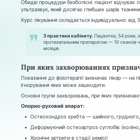
Обидві процедури безболісні: пацієнт відчуває
ультразвук, який досягає глибших шарів тканини
Курс лікування складається індивідуально: від 
З практики кабінету.
Пацієнтка, 54 роки, 
протизапальним препаратом — 10 сеансів ч
місяців.
При яких захворюваннях признач
Показання до фізіотерапії визначає лікар — на п
ігнорування яких може зашкодити.
Основні групи захворювань, при яких призначаю
Опорно-руховий апарат:
Остеохондроз хребта — шийного, грудного, 
Деформуючий остеоартроз суглобів (коліно, 
Хронічні артрити в стадії ремісії