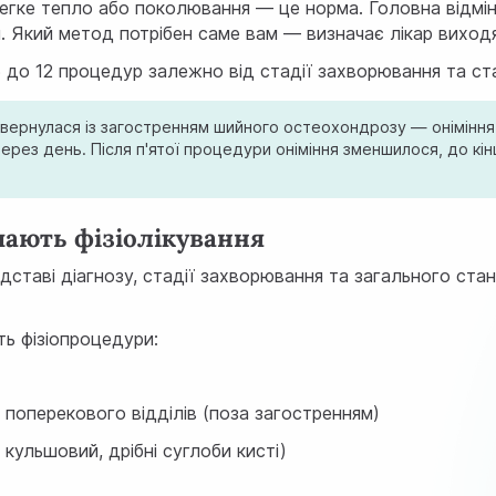
 легке тепло або поколювання — це норма. Головна відм
. Який метод потрібен саме вам — визначає лікар виходя
5 до 12 процедур залежно від стадії захворювання та ста
звернулася із загостренням шийного остеохондрозу — оніміння 
ерез день. Після п'ятої процедури оніміння зменшилося, до к
ають фізіолікування
ідставі діагнозу, стадії захворювання та загального стан
ть фізіопроцедури:
поперекового відділів (поза загостренням)
кульшовий, дрібні суглоби кисті)