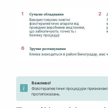
Сучасне обладнання
Використовуємо новітні
фізіотерапевтичні апарати від
провідних виробників медтехніки,
що забезпечують точність і
безпеку процедур
Зручне розташування
Клініка знаходиться в районі Виноградар, має
Важливо!
Фізіотерапевтичні процедури призначаю
протипоказань.