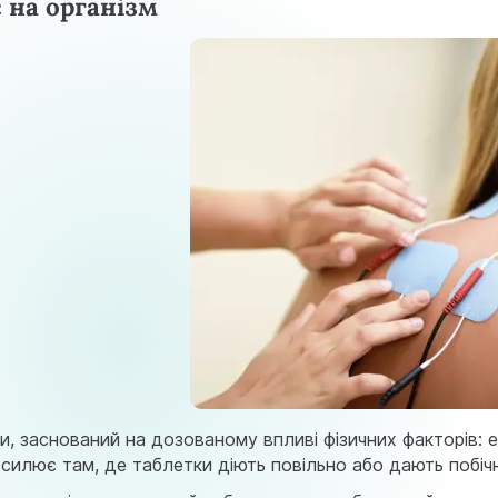
є на організм
и, заснований на дозованому впливі фізичних факторів: 
силює там, де таблетки діють повільно або дають побічн