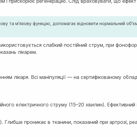
ом і прискорює регенерацію. Слід враховувати, що ефект
обову та м'язову функцію, допомагає відновити нормальний об'єм
використовується слабкий постійний струм, при фонофоре
казань лікарем.
нням лікаря. Всі маніпуляції — на сертифікованому облад
йного електричного струму (15–20 хвилин). Ефективний 
либше проникає в тканини, показаний при артрозі, реабіл