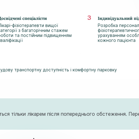
Досвідчені спеціалісти
Індивідуальний пі
Лікарі-фізіотерапевти вищої
Розробка персонал
категорії з багаторічним стажем
фізіотерапевтичног
роботи та постійним підвищенням
урахуванням особ
кваліфікації
кожного пацієнта
 чудову транспортну доступність і комфортну парковку
ться тільки лікарем після попереднього обстеження. Пе