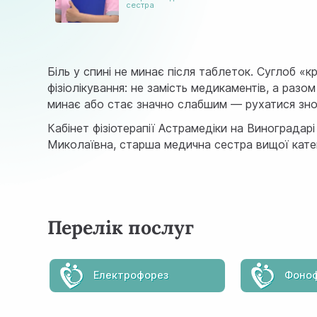
сестра
Біль у спині не минає після таблеток. Суглоб «к
фізіолікування: не замість медикаментів, а разо
минає або стає значно слабшим — рухатися зн
Кабінет фізіотерапії Астрамедіки на Винограда
Миколаївна, старша медична сестра вищої катего
Перелік послуг
Електрофорез
Фоно