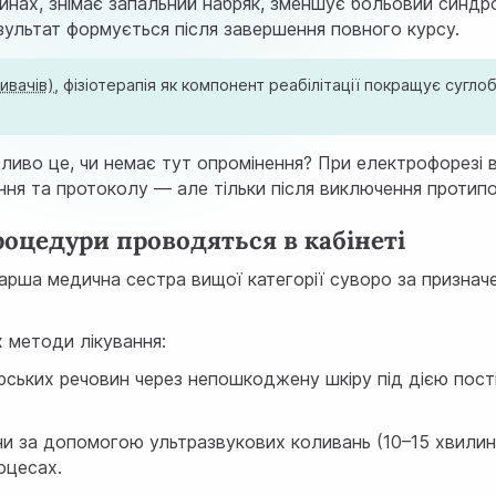
нинах, знімає запальний набряк, зменшує больовий синдр
результат формується після завершення повного курсу.
ивачів)
, фізіотерапія як компонент реабілітації покращує сугл
дливо це, чи немає тут опромінення? При електрофорезі 
ня та протоколу — але тільки після виключення протипо
роцедури проводяться в кабінеті
тарша медична сестра вищої категорії суворо за призначе
х методи лікування:
рських речовин через непошкоджену шкіру під дією пості
 за допомогою ультразвукових коливань (10–15 хвилин). Г
роцесах.