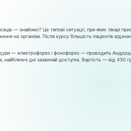
astramedikaa@gmail.com
ісяців — знайомо? Це типові ситуації, при яких лікарі пр
ення на організм. Після курсу більшість пацієнтів відзна
роцедури — електрофорез і фонофорез — проводить Андру
 найближчі дні зазвичай доступні. Вартість — від 450 гр