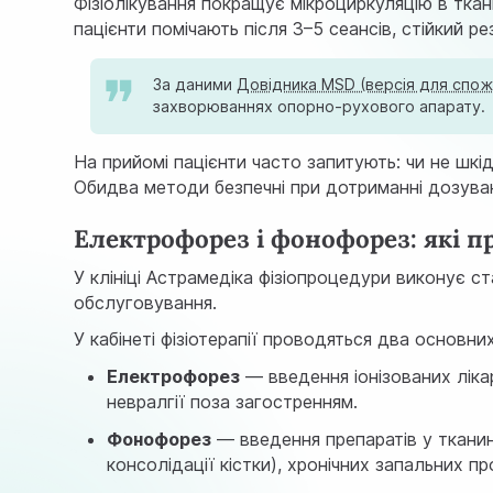
Фізіолікування покращує мікроциркуляцію в тка
пацієнти помічають після 3–5 сеансів, стійкий 
За даними
Довідника MSD (версія для спож
захворюваннях опорно-рухового апарату.
На прийомі пацієнти часто запитують: чи не шкі
Обидва методи безпечні при дотриманні дозуван
Електрофорез і фонофорез: які п
У клініці Астрамедіка фізіопроцедури виконує с
обслуговування.
У кабінеті фізіотерапії проводяться два основни
Електрофорез
— введення іонізованих ліка
невралгії поза загостренням.
Фонофорез
— введення препаратів у тканини
консолідації кістки), хронічних запальних п