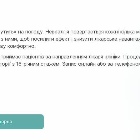
рутить» на погоду. Невралгія повертається кожні кілька м
м з ними, щоб посилити ефект і знизити лікарське навантаж
ову комфортно.
рі приймає пацієнтів за направленням лікаря клініки. П
рії з 16-річним стажем. Запис онлайн або за телефоном,
форез