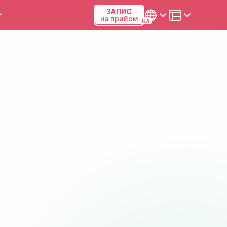
ЗАПИС
на прийом
и та калькулятори
Українська
Русский
Київ, р-н Подільський,
Виноградар, вул.Межова, 23Б,
04123
+38 (068) 371-12-29
Viber
ПН-ПТ
08:00-19:00
СБ
09:00-15:00