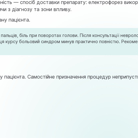
інність — спосіб доставки препарату: електрофорез вик
чи з діагнозу та зони впливу.
ну пацієнта.
пальців, біль при поворотах голови. Після консультації невро
інця курсу больовий синдром минув практично повністю. Реком
у пацієнта. Самостійне призначення процедур неприпустиме