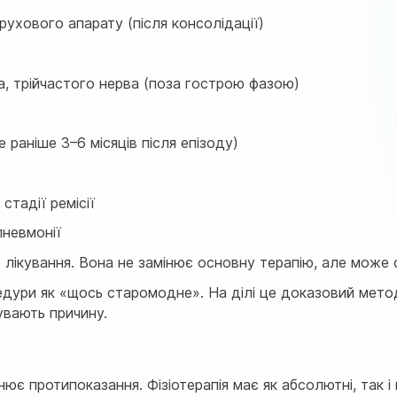
-рухового апарату (після консолідації)
а, трійчастого нерва (поза гострою фазою)
раніше 3–6 місяців після епізоду)
стадії ремісії
пневмонії
лікування. Вона не замінює основну терапію, але може су
оцедури як «щось старомодне». На ділі це доказовий ме
увають причину.
нює протипоказання. Фізіотерапія має як абсолютні, так 