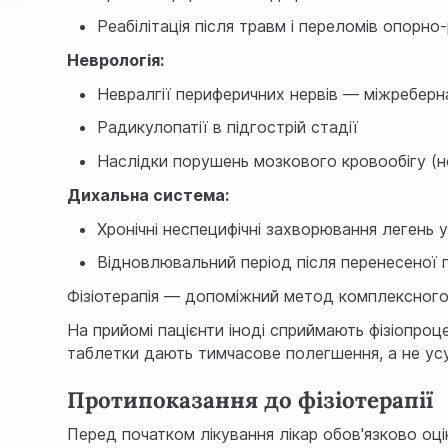
Реабілітація після травм і переломів опорно
Неврологія:
Невралгії периферичних нервів — міжреберн
Радикулопатії в підгострій стадії
Наслідки порушень мозкового кровообігу (не 
Дихальна система:
Хронічні неспецифічні захворювання легень у 
Відновлювальний період після перенесеної 
Фізіотерапія — допоміжний метод комплексного 
На прийомі пацієнти іноді сприймають фізіопр
таблетки дають тимчасове полегшення, а не ус
Протипоказання до фізіотерапії
Перед початком лікування лікар обов'язково оці