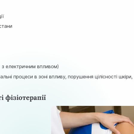
ії
 стани
р з електричним впливом)
пальні процеси в зоні впливу, порушення цілісності шкіри
і фізіотерапії