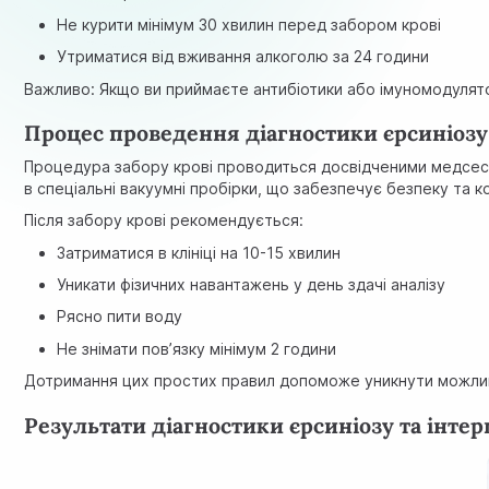
Не курити мінімум 30 хвилин перед забором крові
Утриматися від вживання алкоголю за 24 години
Важливо: Якщо ви приймаєте антибіотики або імуномодулятор
Процес проведення діагностики єрсиніозу
Процедура забору крові проводиться досвідченими медсестр
в спеціальні вакуумні пробірки, що забезпечує безпеку та к
Після забору крові рекомендується:
Затриматися в клініці на 10-15 хвилин
Уникати фізичних навантажень у день здачі аналізу
Рясно пити воду
Не знімати пов’язку мінімум 2 години
Дотримання цих простих правил допоможе уникнути можлив
Результати діагностики єрсиніозу та інтер