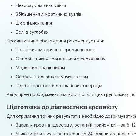
Незрозуміла лихоманка
Збільшення лімфатичних вузлів
Шкірні висипання
Болі в суглобах
Профілактичне обстеження рекомендується:
Працівникам харчової промисловості
Співробітникам громадського харчування
Медичним працівникам
Особам із ослабленим імунітетом
Під час підготовки до планових операцій
Регулярне проходження діагностики для цих груп ризику до
Підготовка до діагностики єрсиніозу
Для отримання точних результатів необхідно дотримуватися
Здавати кров натщесерце, останній прийом їжі – за 8-12
Уникати фізичних навантажень за 24 години до дослідж