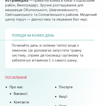
Астрамедіка
— приватна клініка в Києві (Подільський
район, Виноградар). Зручне розташування для
мешканців Оболонського, Шевченківського,
Святошинського та Солом’янського районів. Медичний
центр поруч — діагностика та лікування без черг.
ПОРАДИ НА КОЖЕН ДЕНЬ
Починайте день зі склянки теплої води з
лимоном. Це допомагає запустити травну
систему, сприяє детоксикації організму та
забезпечує вітаміном C з самого ранку.
ПОСИЛАННЯ
Про нас
Послуги
Вакансії
Акції
Контакти
Ціни