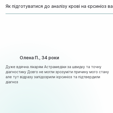
Направлення лікаря не обов’язкове але рекомендується 
Як підготуватися до аналізу крові на єрсиніоз в
Вагітним жінкам рекомендується здавати кров натщесерце
Олена П., 34 роки
Дуже вдячна лікарям Астрамедіки за швидку та точну
діагностику Довго не могли зрозуміти причину мого стану
але тут відразу запідозрили ієрсиніоз та підтвердили
діагноз