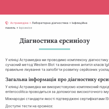
Астрамедіка
Лабораторна діагностика
Інфекційна
панель
Ієрсиніоз
Діагностика єрсиніозу
У клініці Астрамедіка ми проводимо комплексну діагностику
сучасний метод Western Blot та визначення антитіл класів IgA
правильне лікування та запобігти розвитку серйозних ускла
Загальна інформація про діагностику єрси
У клініці Астрамедіка ми використовуємо комплексний підхід
enterocolitica проводиться за допомогою високоточного іму
Міжнародні стандарти якості підтверджені сертифікатами IS
Доступні тести на єрсиніоз: