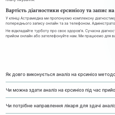
Вартість діагностики єрсиніозу та запис н
У клініці Астрамедіка ми пропонуємо комплексну діагностику
попереднього запису онлайн та за телефоном. Адміністратори
Не відкладайте турботу про своє здоров'я. Сучасна діагнос
прийом онлайн або зателефонуйте нам. Ми працюємо для в
Як довго виконується аналіз на єрсиніоз метод
Результати аналізу методом Western Blot готові через 2-
Чи можна здати аналіз на єрсиніоз під час прий
Прийом антибіотиків може вплинути на достовірність резул
Чи потрібне направлення лікаря для здачі аналі