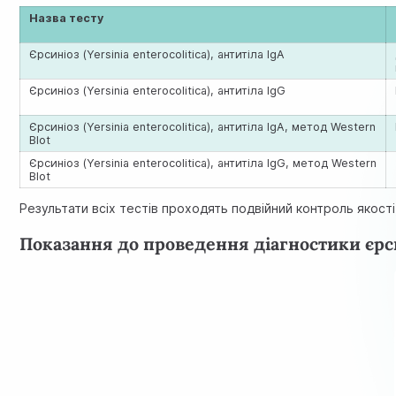
Назва тесту
Єрсиніоз (Yersinia enterocolitica), антитіла IgA
Єрсиніоз (Yersinia enterocolitica), антитіла IgG
Єрсиніоз (Yersinia enterocolitica), антитіла IgA, метод Western
Blot
Єрсиніоз (Yersinia enterocolitica), антитіла IgG, метод Western
Blot
Результати всіх тестів проходять подвійний контроль якості
Показання до проведення діагностики єрс