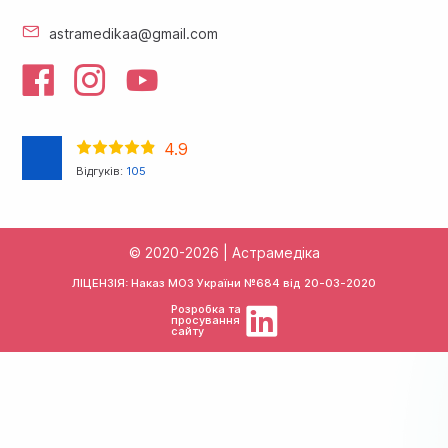
astramedikaa@gmail.com
4.9
Відгуків:
105
© 2020-2026 | Астрамедіка
ЛІЦЕНЗІЯ: Наказ МОЗ України №684 від
20-03-2020
Розробка та
просування
сайту