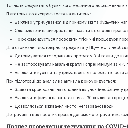
Точність результатів будь-якого медичного дослідження в з
Підготовка до експрес-тесту на антигени:
Важливо утримуватися від прийому їжі та будь-яких нап
Слід виключити використання назальних спреїв і крапел
Не рекомендується проводити гігієнічні процедури п
Для отримання достовірного результату ПЦР-тесту необхід
Дотримуватися голодування протягом 3-4 годин до взя
Не застосовувати назальні краплі і спреї мінімум за 4-
Виключити куріння та утриматися від полоскання рота 
При підготовці до аналізу на антитіла рекомендується:
Здавати кров вранці на голодний шлунок (необхідне утри
Виключити фізичні навантаження за 30 хвилин до проце
Дозволяється вживання чистої негазованої води
Дотримання цих простих правил допоможе отримати максим
Процес проведення тестування на COVID-