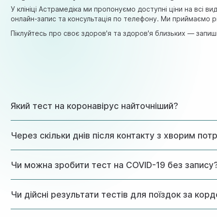
У клініці Астрамедіка ми пропонуємо доступні ціни на всі в
онлайн-запис та консультація по телефону. Ми приймаємо рі
Піклуйтесь про своє здоров'я та здоров'я близьких — запиші
Який тест на коронавірус найточніший?
Золотим стандартом діагностики є ПЦР-тест, який визнача
Через скільки днів після контакту з хворим пот
Оптимальний час для ПЦР-тестування – 3-5 день після конт
Чи можна зробити тест на COVID-19 без запису
У клініці Астрамедіка ми приймаємо пацієнтів за попередн
Чи дійсні результати тестів для поїздок за кор
Так, наша лабораторія має всі необхідні сертифікати, і р