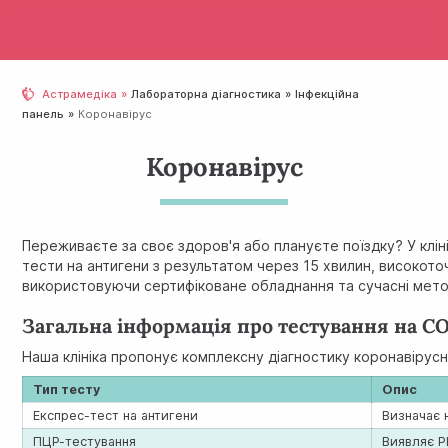
Астрамедіка
Лабораторна діагностика
Інфекційна
панель
Коронавірус
Коронавірус
Переживаєте за своє здоров'я або плануєте поїздку? У клі
тести
на антигени з результатом через 15 хвилин, високото
використовуючи сертифіковане обладнання та сучасні мето
Загальна інформація про тестування на C
Наша клініка пропонує комплексну діагностику коронавірус
Тип тесту
Опис
Експрес-тест на антигени
Визначає 
ПЦР-тестування
Виявляє Р