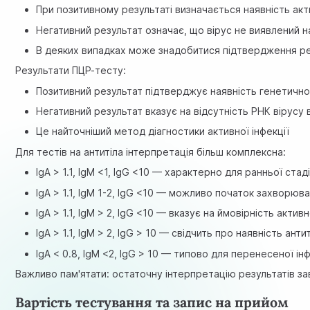
При позитивному результаті визначається наявність акти
Негативний результат означає, що вірус не виявлений 
В деяких випадках може знадобитися підтвердження р
Результати ПЦР-тесту:
Позитивний результат підтверджує наявність генетично
Негативний результат вказує на відсутність РНК вірусу 
Це найточніший метод діагностики активної інфекції
Для тестів на антитіла інтерпретація більш комплексна:
IgA > 1.1, IgM <1, IgG <10 — характерно для ранньої стаді
IgA > 1.1, IgM 1-2, IgG <10 — можливо початок захворюв
IgA > 1.1, IgM > 2, IgG <10 — вказує на ймовірність активн
IgA > 1.1, IgM > 2, IgG > 10 — свідчить про наявність ант
IgA < 0.8, IgM <2, IgG > 10 — типово для перенесеної інф
Важливо пам'ятати: остаточну інтерпретацію результатів за
Вартість тестування та запис на прийом