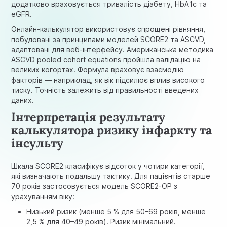
додатково враховується тривалість діабету, HbA1c та
eGFR.
Онлайн-калькулятор використовує спрощені рівняння,
побудовані за принципами моделей SCORE2 та ASCVD,
адаптовані для веб-інтерфейсу. Американська методика
ASCVD pooled cohort equations пройшла валідацію
на
великих когортах. Формула враховує взаємодію
факторів — наприклад, як вік підсилює вплив високого
тиску. Точність залежить від правильності введених
даних.
Інтерпретація результату
калькулятора ризику інфаркту та
інсульту
Шкала SCORE2 класифікує відсоток у чотири категорії,
які визначають подальшу тактику. Для пацієнтів старше
70 років застосовується
модель SCORE2-OP
з
урахуванням віку:
Низький ризик (менше 5 % для 50–69 років, менше
2,5 % для 40–49 років). Ризик мінімальний.