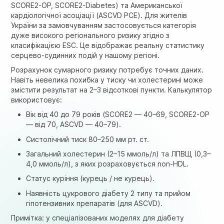
SCORE2-OP, SCORE2-Diabetes) та Американської
кардіологічної асоціації (ASCVD PCE). Для жителів
України за замовчуванням застосовується категорія
дуже високого регіонального ризику згідно з
класифікацією ESC. Це відображає реальну статистику
серцево-судинних подій у нашому регіоні.
Розрахунок сумарного ризику потребує точних даних.
Навіть невелика похибка у тиску чи холестерині може
змістити результат на 2–3 відсоткові пункти. Калькулятор
використовує:
Вік від 40 до 79 років (SCORE2 — 40–69, SCORE2-OP
— від 70, ASCVD — 40–79).
Систолічний тиск 80–250 мм рт. ст.
Загальний холестерин (2–15 ммоль/л) та ЛПВЩ (0,3–
4,0 ммоль/л), з яких розраховується non-HDL.
Статус куріння (курець / не курець).
Наявність цукрового діабету 2 типу та прийом
гіпотензивних препаратів (для ASCVD).
Примітка: у спеціалізованих моделях для діабету