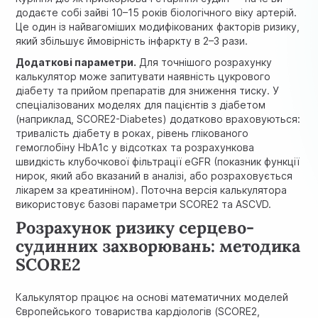
додаєте собі зайві 10–15 років біологічного віку артерій.
Це один із найвагоміших модифікованих факторів ризику,
який збільшує ймовірність інфаркту в 2–3 рази.
Додаткові параметри.
Для точнішого розрахунку
калькулятор може запитувати наявність цукрового
діабету та прийом препаратів для зниження тиску. У
спеціалізованих моделях для пацієнтів з діабетом
(наприклад, SCORE2-Diabetes) додатково враховуються:
тривалість діабету в роках,
рівень глікованого
гемоглобіну HbA1c
у відсотках та розрахункова
швидкість клубочкової фільтрації eGFR (показник функції
нирок, який або вказаний в аналізі, або розраховується
лікарем за
креатиніном
). Поточна версія калькулятора
використовує базові параметри SCORE2 та ASCVD.
Розрахунок ризику серцево-
судинних захворювань: методика
SCORE2
Калькулятор працює на основі математичних моделей
Європейського товариства кардіологів (SCORE2,