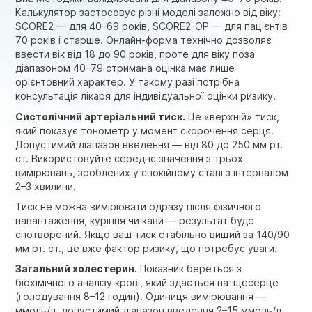
Калькулятор застосовує різні моделі залежно від віку:
SCORE2 — для 40–69 років, SCORE2-OP — для пацієнтів
70 років і старше. Онлайн-форма технічно дозволяє
ввести вік від 18 до 90 років, проте для віку поза
діапазоном 40–79 отримана оцінка має лише
орієнтовний характер. У такому разі потрібна
консультація лікаря для індивідуальної оцінки ризику.
Систолічний артеріальний тиск
.
Це «верхній» тиск,
який показує тонометр у момент скорочення серця.
Допустимий діапазон введення — від 80 до 250 мм рт.
ст. Використовуйте середнє значення з трьох
вимірювань, зроблених у спокійному стані з інтервалом
2–3 хвилини.
Тиск не можна вимірювати одразу після фізичного
навантаження, куріння чи кави — результат буде
спотворений. Якщо ваш тиск стабільно вищий за 140/90
мм рт. ст., це вже фактор ризику, що потребує уваги.
Загальний холестерин
.
Показник береться з
біохімічного аналізу крові, який здається натщесерце
(голодування 8–12 годин). Одиниця вимірювання —
ммоль/л, допустимий діапазон введення 2–15 ммоль/л.