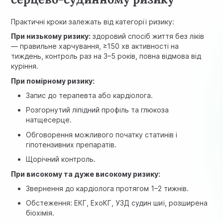
Практичні кроки залежать від категорії ризику:
При низькому ризику:
здоровий спосіб життя без ліків
— правильне харчування, ≥150 хв активності на
тиждень, контроль раз на 3–5 років, повна відмова від
куріння.
При помірному ризику:
Запис до терапевта або
кардіолога
.
Розгорнутий ліпідний профіль та глюкоза
натщесерце.
Обговорення можливого початку статинів і
гіпотензивних препаратів.
Щорічний контроль.
При високому та дуже високому ризику:
Звернення до кардіолога протягом 1–2 тижнів.
Обстеження:
ЕКГ
, ЕхоКГ,
УЗД судин шиї
, розширена
біохімія.