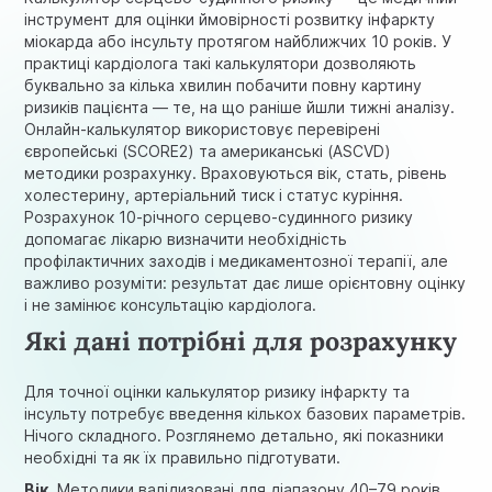
інструмент для оцінки ймовірності розвитку інфаркту
міокарда або інсульту протягом найближчих 10 років. У
практиці кардіолога такі калькулятори дозволяють
буквально за кілька хвилин побачити повну картину
ризиків пацієнта — те, на що раніше йшли тижні аналізу.
Онлайн-калькулятор використовує перевірені
європейські (SCORE2) та американські (ASCVD)
методики розрахунку. Враховуються вік, стать, рівень
холестерину, артеріальний тиск і статус куріння.
Розрахунок 10-річного серцево-судинного ризику
допомагає лікарю визначити необхідність
профілактичних заходів і медикаментозної терапії, але
важливо розуміти: результат дає лише орієнтовну оцінку
і не замінює консультацію кардіолога.
Які дані потрібні для розрахунку
Для точної оцінки калькулятор ризику інфаркту та
інсульту
потребує введення кількох базових параметрів.
Нічого складного. Розглянемо детально, які показники
необхідні та як їх правильно підготувати.
Вік.
Методики валідизовані для діапазону 40–79 років.