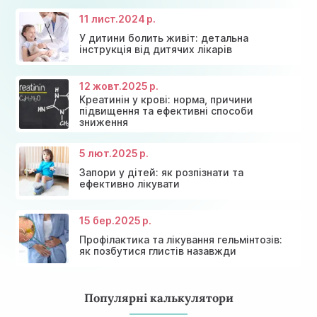
11 лист.
2024 р.
У дитини болить живіт: детальна
інструкція від дитячих лікарів
12 жовт.
2025 р.
Креатинін у крові: норма, причини
підвищення та ефективні способи
Консультація ендокринолога та діагностика
зниження
Знижки та акції на масаж у Київі
щитовидної залози
Діагностика щитовидної залози
Акція: 20% знижки на консультації лікарів!
5 лют.
2025 р.
Запори у дітей: як розпізнати та
ефективно лікувати
15 бер.
2025 р.
Профілактика та лікування гельмінтозів:
як позбутися глистів назавжди
Популярні калькулятори