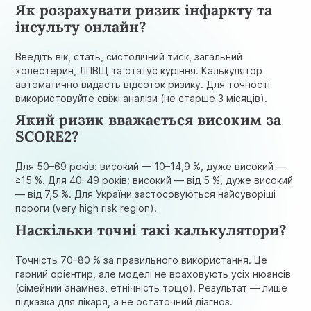
Як розрахувати ризик інфаркту та
інсульту онлайн?
Введіть вік, стать, систолічний тиск, загальний
холестерин, ЛПВЩ та статус куріння. Калькулятор
автоматично видасть відсоток ризику. Для точності
використовуйте свіжі аналізи (не старше 3 місяців).
Який ризик вважається високим за
SCORE2?
Для 50–69 років: високий — 10–14,9 %, дуже високий —
≥15 %. Для 40–49 років: високий — від 5 %, дуже високий
— від 7,5 %. Для України застосовуються найсуворіші
пороги (very high risk region).
Наскільки точні такі калькулятори?
Точність 70–80 % за правильного використання. Це
гарний орієнтир, але моделі не враховують усіх нюансів
(сімейний анамнез, етнічність тощо). Результат — лише
підказка для лікаря, а не остаточний діагноз.