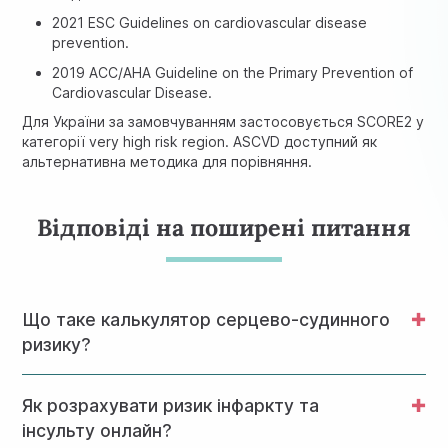
2021 ESC Guidelines on cardiovascular disease
prevention.
2019 ACC/AHA Guideline on the Primary Prevention of
Cardiovascular Disease.
Для України за замовчуванням застосовується SCORE2 у
категорії very high risk region. ASCVD доступний як
альтернативна методика для порівняння.
Відповіді на поширені питання
Що таке калькулятор серцево-судинного
ризику?
Це онлайн-інструмент для розрахунку й Systemic
Як розрахувати ризик інфаркту та
ймовірності розвитку інфаркту міокарда, інсульту чи
коронарної смерті протягом найближчих 10 років.
інсульту онлайн?
Калькулятор кардіоваскулярного ризику онлайн