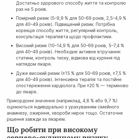
Достатньо здорового способу життя та контролю
раз на 5 років.
Помірний ризик (5–9,9 % для 50–69 років, 2,5–4,9 %
для 40–49 років). Підвищений ризик. Потрібна
корекція способу життя, регулярний контроль,
консультація терапевта щодо профілактики.
Високий ризик (10–14,9 % для 50–69 років, 5–7,4 %
для 40–49 років). Необхідне активне втручання:
статини, контроль тиску, відмова від куріння під
наглядом лікаря.
Дуже високий ризик (≥15 % для 50–69 років, ≥7,5 %
для 40–49 років). Інтенсивна терапія та постійне
спостереження кардіолога. При ≥20 % — терміново
до лікаря.
Прикордонні значення (наприклад, 4,8 % або 9,7 %)
оцінюються індивідуально з урахуванням сімейного
анамнезу, ожиріння, хвороби нирок тощо. Остаточне
рішення завжди за лікарем.
Що робити при високому
серцево-судинному ризику