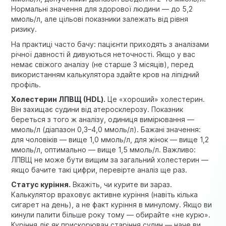
Нормальні значення для здорової людини — до 5,2
ммоль/л, але цільові показники залежать від рівня
ризику.
На практиці часто бачу: пацієнти приходять з аналізами
річної давності й дивуються неточності. Якщо у вас
немає свіжого аналізу (не старше 3 місяців), перед
використанням калькулятора здайте кров на ліпідний
профіль.
Холестерин ЛПВЩ (HDL).
Це «хороший» холестерин.
Він захищає судини від атеросклерозу. Показник
береться з того ж аналізу, одиниця вимірювання —
ммоль/л (діапазон 0,3–4,0 ммоль/л). Бажані значення:
для чоловіків — вище 1,0 ммоль/л, для жінок — вище 1,2
ммоль/л, оптимально — вище 1,5 ммоль/л. Важливо:
ЛПВЩ не може бути вищим за загальний холестерин —
якщо бачите такі цифри, перевірте аналіз ще раз.
Статус куріння.
Вкажіть, чи курите ви зараз.
Калькулятор враховує активне куріння (навіть кілька
сигарет на день), а не факт куріння в минулому. Якщо ви
кинули палити більше року тому — обирайте «не курю».
Куріння діє як прискорювач старіння судин — наче ви