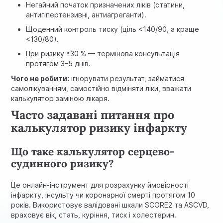
Негайний початок призначених ліків (статини,
антигіпертензивні, антиагреганти).
Щоденний контроль тиску (ціль <140/90, а краще
<130/80).
При ризику ≥30 % — термінова консультація
протягом 3–5 днів.
Чого не робити:
ігнорувати результат, займатися
самолікуванням, самостійно відміняти ліки, вважати
калькулятор заміною лікаря.
Часто задавані питання про
калькулятор ризику інфаркту
Що таке калькулятор серцево-
судинного ризику?
Це онлайн-інструмент для розрахунку ймовірності
інфаркту, інсульту чи коронарної смерті протягом 10
років. Використовує валідовані шкали SCORE2 та ASCVD,
враховує вік, стать, куріння, тиск і холестерин.