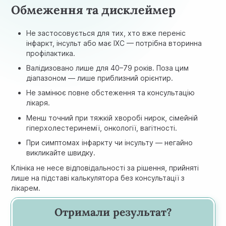
Обмеження та дисклеймер
Не застосовується для тих, хто вже переніс
інфаркт, інсульт або має ІХС — потрібна вторинна
профілактика.
Валідизовано лише для 40–79 років. Поза цим
діапазоном — лише приблизний орієнтир.
Не замінює повне обстеження та консультацію
лікаря.
Менш точний при тяжкій хворобі нирок, сімейній
гіперхолестеринемії, онкології, вагітності.
При симптомах інфаркту чи інсульту — негайно
викликайте швидку.
Клініка не несе відповідальності за рішення, прийняті
лише на підставі калькулятора без консультації з
лікарем.
Отримали результат?