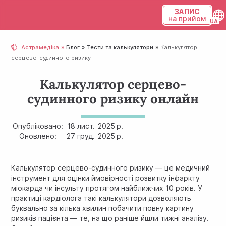
ЗАПИС
на прийом
Українська
Астрамедіка
Блог
Тести та калькулятори
Калькулятор
серцево-судинного ризику
Русский
Калькулятор серцево-
судинного ризику онлайн
Опубліковано:
18 лист.
2025 р.
Оновлено:
27 груд.
2025 р.
Калькулятор серцево-судинного ризику — це медичний
інструмент для оцінки ймовірності розвитку інфаркту
міокарда чи інсульту протягом найближчих 10 років. У
практиці кардіолога такі калькулятори дозволяють
буквально за кілька хвилин побачити повну картину
ризиків пацієнта — те, на що раніше йшли тижні аналізу.