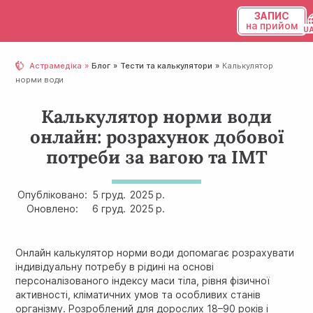
ЗАПИС
на прийом
Українська
Астрамедіка
Блог
Тести та калькулятори
Калькулятор
норми води
Русский
Калькулятор норми води
онлайн: розрахунок добової
потреби за вагою та ІМТ
Опубліковано:
5 груд.
2025 р.
Оновлено:
6 груд.
2025 р.
Онлайн калькулятор норми води допомагає розрахувати
індивідуальну потребу в рідині на основі
персоналізованого індексу маси тіла, рівня фізичної
активності, кліматичних умов та особливих станів
організму. Розроблений для дорослих 18–90 років і