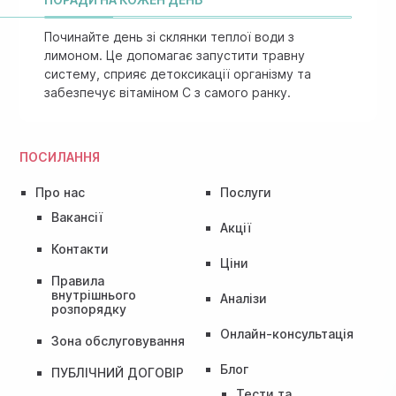
Починайте день зі склянки теплої води з
лимоном. Це допомагає запустити травну
систему, сприяє детоксикації організму та
забезпечує вітаміном C з самого ранку.
ПОСИЛАННЯ
Про нас
Послуги
Вакансії
Акції
Контакти
Ціни
Правила
внутрішнього
Аналізи
розпорядку
Онлайн-консультація
Зона обслуговування
Блог
ПУБЛІЧНИЙ ДОГОВІР
Тести та