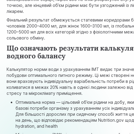
точкою, але кінцевий об’єм рідини має бути узгоджений із 
лікарем.
Фінальний результат обмежується статевими коридорами б
чоловіків 2000–4000 мл, для жінок 1600–3100 мл, із глобал
1200–5000 мл для всіх категорій згідно з фізіологічними ме
сольового обміну.
Що означають результати калькуля
водного балансу
Калькулятор норми води з урахуванням ІМТ видає три знач
побудови оптимального питного режиму. Ці межі створені 
вони враховують індивідуальну варіабельність потреби в рі
коливатися в межах 20% навіть в однієї людини залежно від 
стресу та мікроклімату приміщення.
Оптимальна норма — цільовий об’єм рідини на добу, як
базові потреби організму з урахуванням усіх індивідуал
Для більшості дорослих при сидячому способі життя це 
на день, що відповідає рекомендаціям Nutrition.gov що
hydration, and health