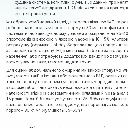
судинна система, когнітивні функції), з даними про нега
навіть легкої дегідратації 1–2% від маси тіла на працезда
концентрацію уваги.
Ми обрали комбінований підхід з персоналізацією ІМТ та р
робочої ваги, оскільки проста формула 30 мл на кг фактично
систематично завищує норму у людей з ожирінням на 25–40
спортсменів із високою м’язовою масою на 10–15%. Альтер
розрахунку (формула Holliday-Segar за площею поверхні тіл
за калорійністю раціону 1–1,5 мл на ккал) або не застосовн
населення, або потребують додаткових даних про харчуванн
користувач не завжди може надати точно.
Для оцінки абдомінального ожиріння ми використовуємо WH
окружності талії в ізоляції або ізольованого ІМТ, оскільки с
талії до зросту є точнішим і універсальнішим предиктором
кардіометаболічних ризиків незалежно від статі, віку та етні
належності згідно із систематичними оглядами й мета-аналі
15 років. Поріг 0,5 показує чутливість 75–80% і специфічніс
виявлення метаболічного синдрому, що перевищує ізольова
порогом 30 кг/м² (чутливість 55–60%).