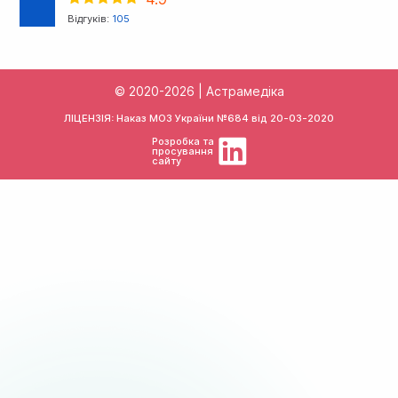
Відгуків:
105
© 2020-2026 | Астрамедіка
ЛІЦЕНЗІЯ: Наказ МОЗ України №684 від
20-03-2020
Розробка та
просування
сайту