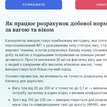
РОЗРАХУВАТИ
СКИНУ
Як працює розрахунок добової нор
за вагою та віком
Калькулятор використовує комбіновану методику, яка споч
персоналізований
ІМТ
з урахуванням типу статури, віку, ста
жирової тканини, а потім розраховує базову норму спожива
добу за вагою з подальшими поправками на зовнішні умови 
активності. Просте множення 30 мл на фактичну вагу дає п
у людей з ожирінням або високою м’язовою масою, тому
використовується більш гнучкий підхід.
Основні параметри, які впливають на точність розрахунку 
балансу для дорослих:
Вага тіла від 20 до 300 кг з точністю до 0,1 кг — визнач
потребу організму в рідині згідно з віковим коефіцієнтом
Зріст від 100 до 230 см — використовується для розрах
маси тіла та співвідношення талії до зросту (WHtR), яке