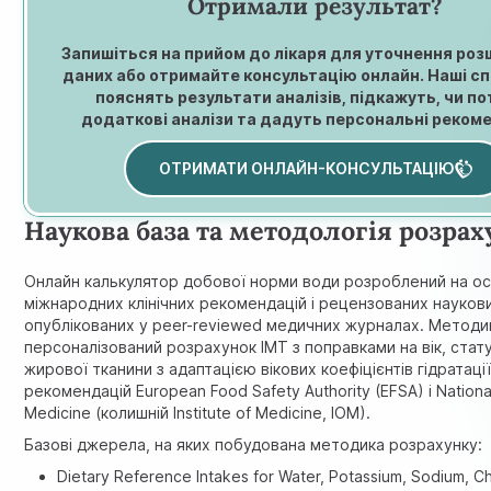
Отримали результат?
Запишіться на прийом до лікаря для уточнення ро
даних або отримайте консультацію онлайн. Наші сп
пояснять результати аналізів, підкажуть, чи по
додаткові аналізи та дадуть персональні рекоме
ОТРИМАТИ ОНЛАЙН-КОНСУЛЬТАЦІЮ
Наукова база та методологія розра
Онлайн калькулятор добової норми води розроблений на ос
міжнародних клінічних рекомендацій і рецензованих науков
опублікованих у peer-reviewed медичних журналах. Методи
персоналізований розрахунок ІМТ з поправками на вік, стат
жирової тканини з адаптацією вікових коефіцієнтів гідратації
рекомендацій European Food Safety Authority (EFSA) і Nation
Medicine (колишній Institute of Medicine, IOM).
Базові джерела, на яких побудована методика розрахунку:
Dietary Reference Intakes for Water, Potassium, Sodium, Ch