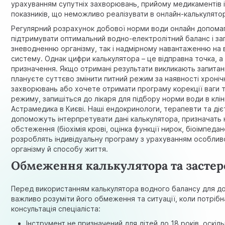
урахуванням супутніх захворювань, прийому медикаментів 
показників, що неможливо реалізувати в онлайн-калькулятор
Регулярний розрахунок добової норми води онлайн допома
підтримувати оптимальний водно-електролітний баланс і зап
зневодненню організму, так і надмірному навантаженню на 
систему. Однак цифри калькулятора – це відправна точка, а
призначення. Якщо отримані результати викликають запитан
плануєте суттєво змінити питний режим за наявності хроніч
захворювань або хочете отримати програму корекції ваги 
режиму, запишіться до лікаря для підбору норми води в кліні
Астрамедика в Києві. Наші ендокринологи, терапевти та ді
допоможуть інтерпретувати дані калькулятора, призначать 
обстеження (біохімія крові, оцінка функції нирок, біоімпеда
розроблять індивідуальну програму з урахуванням особли
організму й способу життя.
Обмеження калькулятора та засте
Перед використанням калькулятора водного балансу для д
важливо розуміти його обмеження та ситуації, коли потрібн
консультація спеціаліста:
Інструмент не призначений для дітей до 18 років, оскіль