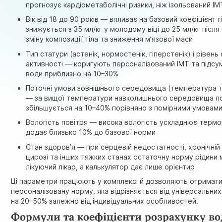
прогнозує кардіометаболічні ризики, ніж ізольований ІМ
Вік від 18 до 90 років — впливає на базовий коефіцієнт г
знижується з 35 мл/кг у молодому віці до 25 мл/кг після
зміну композиції тіла та зниження м’язової маси
Тип статури (астенік, нормостенік, гіперстенік) і рівень 
активності — коригують персоналізований ІМТ та підс
води приблизно на 10–30%
Поточні умови зовнішнього середовища (температура т
— за вищої температури навколишнього середовища п
збільшується на 10–40% порівняно з помірними умовам
Вологість повітря — висока вологість ускладнює термо
додає близько 10% до базової норми
Стан здоров’я — при
серцевій недостатності
, хронічні
цирозі та інших тяжких станах остаточну норму рідини 
лікуючий лікар, а калькулятор дає лише орієнтир
Ці параметри працюють у комплексі й дозволяють отримат
персоналізовану норму, яка відрізняється від універсальни
на 20–50% залежно від індивідуальних особливостей.
Формули та коефіцієнти розрахунку в