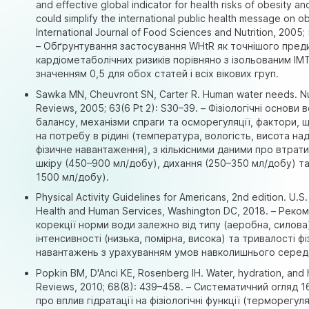
and effective global indicator for health risks of obesity an
could simplify the international public health message on ob
International Journal of Food Sciences and Nutrition, 2005;
– Обґрунтування застосування WHtR як точнішого пред
кардіометаболічних ризиків порівняно з ізольованим ІМ
значенням 0,5 для обох статей і всіх вікових груп.
Sawka MN, Cheuvront SN, Carter R. Human water needs. Nu
Reviews, 2005; 63(6 Pt 2): S30–39. – Фізіологічні основи 
балансу, механізми спраги та осморегуляції, фактори,
на потребу в рідині (температура, вологість, висота на
фізичне навантаження), з кількісними даними про втрат
шкіру (450–900 мл/добу), дихання (250–350 мл/добу) та
1500 мл/добу).
Physical Activity Guidelines for Americans, 2nd edition. U.
Health and Human Services, Washington DC, 2018. – Реко
корекції норми води залежно від типу (аеробна, силова
інтенсивності (низька, помірна, висока) та тривалості ф
навантажень з урахуванням умов навколишнього сере
Popkin BM, D'Anci KE, Rosenberg IH. Water, hydration, and h
Reviews, 2010; 68(8): 439–458. – Систематичний огляд 
про вплив гідратації на фізіологічні функції (терморегул