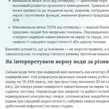
Мінімальна межа (80% від оптимуму) — критичний поріг,
можливий розвиток хронічного зневоднення. Тривале 
може призвести до згущення крові, закрепів, погіршен
нирок і когнітивних функцій, зниження фізичної працезда
30%
Максимальна межа (120% від оптимуму) — верхня безп
здорових людей без медичних показань. Перевищення 
створює надмірне навантаження на нирки та серце, ос
наявності серцевої недостатності або цирозу печінки
Важливо розуміти, що ці значення — не жорсткі правила, а 
самоконтролю та корекції питного режиму протягом кількох
Як інтерпретувати норму води за різни
Скільки води пити при надмірній вазі залежить від категорії 
надмірній масі тіла розрахунок враховує скориговану робоч
норму на 15–25% нижчу, ніж при простому множенні 30 мл н
вагу. Це знижує ризик надмірного навантаження на нирки т
судинну систему. Норма води при ожирінні та діабеті потре
індивідуальної консультації лікаря, оскільки може знадоби
рідини при серцевій недостатності, набряках нижніх кінціво
діабетичній нефропатії на пізніх стадіях.