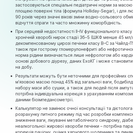
застосовуються спеціальні педіатричні норми за масою 
площею поверхні тіла (формула Holliday-Segar), і для 
90 років через значні вікові зміни водно-сольового обм
відчуття спраги та часто множинну коморбідність.
При серцевій недостатності II–IV функціонального класу
хронічній хворобі нирок стадії 3б–5 (ШКФ менше 45 мл/х
декомпенсованому цирозі печінки класу B–C за Чайлд-П’
також при гострому гломерулонефриті або нефротично
норма рідини визначається лише нефрологом або карді
основі добового діурезу, даних ЕхоКГ і може становити 
на добу.
Результати можуть бути неточними для професійних спо
м’язовою масою понад 45% від загальної ваги, бодибілд
набору маси або сушки, а також для людей після ампутац
потрібна індивідуальна корекція з урахуванням композиц
даними біоімпедансометрії.
Калькулятор не замінює очної консультації та дієтолога
розрахунку питного режиму під час розробки комплекс
зниження ваги, лікуванні метаболічного синдрому, діаб
неалкогольної жирової хвороби печінки – потрібна пар
корекція раціону, оцінка харчового щоденника та дина