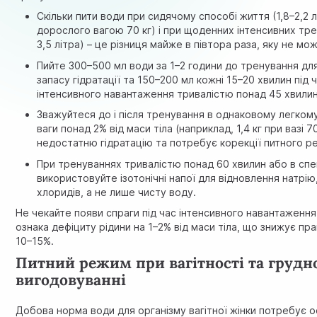
Скільки пити води при сидячому способі життя (1,8–2,2 л
дорослого вагою 70 кг) і при щоденних інтенсивних тре
3,5 літра) – це різниця майже в півтора раза, яку не мо
Пийте 300–500 мл води за 1–2 години до тренування дл
запасу гідратації та 150–200 мл кожні 15–20 хвилин під 
інтенсивного навантаження тривалістю понад 45 хвилин
Зважуйтеся до і після тренування в однаковому легкому
ваги понад 2% від маси тіла (наприклад, 1,4 кг при вазі 7
недостатню гідратацію та потребує корекції питного р
При тренуваннях тривалістю понад 60 хвилин або в сп
використовуйте ізотонічні напої для відновлення натрію,
хлоридів, а не лише чисту воду.
Не чекайте появи спраги під час інтенсивного навантаження
ознака дефіциту рідини на 1–2% від маси тіла, що знижує пр
10–15%.
Питний режим при вагітності та грудн
вигодовуванні
Добова норма води для організму вагітної жінки потребує о