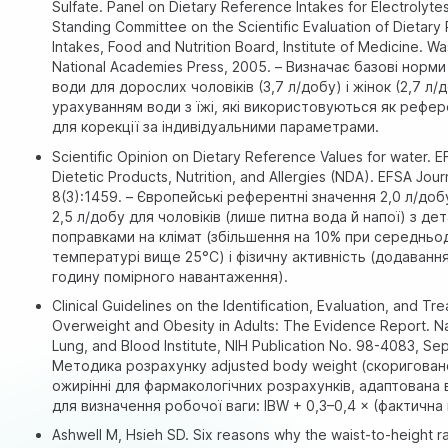
Sulfate. Panel on Dietary Reference Intakes for Electrolyte
Standing Committee on the Scientific Evaluation of Dietar
Intakes, Food and Nutrition Board, Institute of Medicine. W
National Academies Press, 2005. – Визначає базові норм
води для дорослих чоловіків (3,7 л/добу) і жінок (2,7 л/
урахуванням води з їжі, які використовуються як рефер
для корекції за індивідуальними параметрами.
Scientific Opinion on Dietary Reference Values for water. 
Dietetic Products, Nutrition, and Allergies (NDA). EFSA Jour
8(3):1459. – Європейські референтні значення 2,0 л/добу
2,5 л/добу для чоловіків (лише питна вода й напої) з де
поправками на клімат (збільшення на 10% при середньо
температурі вище 25°C) і фізичну активність (додавання
годину помірного навантаження).
Clinical Guidelines on the Identification, Evaluation, and Tr
Overweight and Obesity in Adults: The Evidence Report. Na
Lung, and Blood Institute, NIH Publication No. 98-4083, S
Методика розрахунку adjusted body weight (скориговано
ожирінні для фармакологічних розрахунків, адаптована 
для визначення робочої ваги: IBW + 0,3–0,4 × (фактична 
Ashwell M, Hsieh SD. Six reasons why the waist-to-height rat