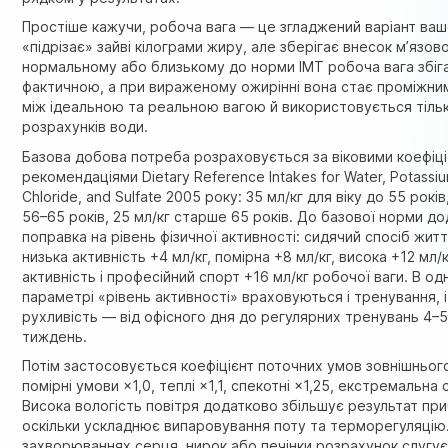
Простіше кажучи, робоча вага — це згладжений варіант вашо
«підрізає» зайві кілограми жиру, але зберігає внесок м’язов
нормальному або близькому до норми ІМТ робоча вага збіг
фактичною, а при вираженому ожирінні вона стає проміжни
між ідеальною та реальною вагою й використовується тіль
розрахунків води.
Базова добова потреба розраховується за віковими коефіці
рекомендаціями
Dietary Reference Intakes for Water, Potassi
Chloride, and Sulfate
2005 року: 35 мл/кг для віку до 55 років
56–65 років, 25 мл/кг старше 65 років. До базової норми д
поправка на рівень фізичної активності: сидячий спосіб житт
низька активність +4 мл/кг, помірна +8 мл/кг, висока +12 мл/
активність і професійний спорт +16 мл/кг робочої ваги. В о
параметрі «рівень активності» враховуються і тренування, 
рухливість — від офісного дня до регулярних тренувань 4–5
тиждень.
Потім застосовується коефіцієнт поточних умов зовнішньо
помірні умови ×1,0, теплі ×1,1, спекотні ×1,25, екстремальна 
Висока вологість повітря додатково збільшує результат при
оскільки ускладнює випаровування поту та терморегуляцію.
захворюваннях серця, нирок або печінки розрахунок слугу