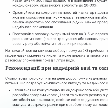
навантаженні або якщо працюєте в приміщенні із сухим 
кондиціонером, який знижує вологість до 20–30%.
Орієнтуйтеся на колір сечі як простий індикатор гідратац
жовтий солом’яний відтінок – норма, темно-жовтий або
ознака недостатнього споживання рідини, майже прозо
надмірного споживання.
Повторюйте розрахунок при зміні ваги на 3–5 кг, перехо
рівень активності (почали тренування або навпаки припи
сезону року або кліматичної зони при переїзді.
Не намагайтеся випити всю добову норму за 2–3 прийоми –
пікове навантаження на нирки та може викликати гіпонатріє
разовому споживанні понад 1 літра води.
Рекомендації при надмірній вазі та ож
Скільки води потрібно пити на день дорослому з надмірною
питання, що потребує комплексного підходу та медичного 
Запишіться на консультацію до ендокринолога або дієт
розробки програми корекції ваги та питного режиму з 
метаболічних показників, оскільки сліпе слідування ка
маскувати затримку рідини при метаболічному синдромі