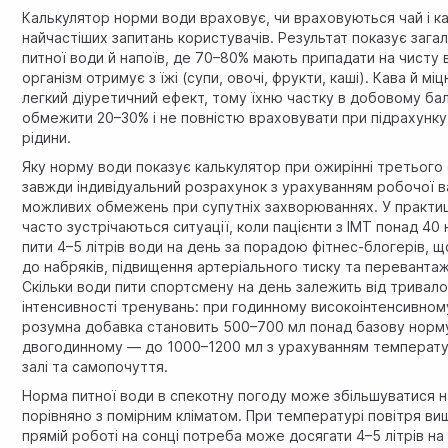
Калькулятор норми води враховує, чи враховуються чай і к
найчастіших запитань користувачів. Результат показує зага
питної води й напоїв, де 70–80% мають припадати на чисту 
організм отримує з їжі (супи, овочі, фрукти, каші). Кава й мі
легкий діуретичний ефект, тому їхню частку в добовому ба
обмежити 20–30% і не повністю враховувати при підрахунку
рідини.
Яку норму води показує калькулятор при ожирінні третього
завжди індивідуальний розрахунок з урахуванням робочої в
можливих обмежень при супутніх захворюваннях. У практиці
часто зустрічаються ситуації, коли пацієнти з ІМТ понад 40
пити 4–5 літрів води на день за порадою фітнес-блогерів, 
до набряків, підвищення артеріального тиску та переванта
Скільки води пити спортсмену на день залежить від тривало
інтенсивності тренувань: при годинному високоінтенсивном
розумна добавка становить 500–700 мл понад базову норму
двогодинному — до 1000–1200 мл з урахуванням температу
залі та самопочуття.
Норма питної води в спекотну погоду може збільшуватися 
порівняно з помірним кліматом. При температурі повітря вищ
прямій роботі на сонці потреба може досягати 4–5 літрів на