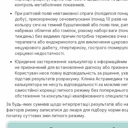
контроль метаболічних показників.
При раптовій появі невтамовної спраги (полідипсія понад
добу), прискореному сечовипусканні (понад 10 разів на 
кольору сечі на темний бурштиновий або появі піни, ра
набряках обличчя або гомілок, різкому наборі ваги (пона
тиждень) без видимих причин потрібна термінова очна 
терапевта або ендокринолога для виключення цукровог
нецукрового діабету, гіпертиреозу, гострого гломеру
серцевої недостатності.
Юридичне застереження: калькулятор є інформаційним 
не призначений для встановлення діагнозу або призначе
Користувач несе повну відповідальність за рішення, ухв
підставі результатів розрахунку. Клініка Астрамедика т
калькулятора не несуть відповідальності за можливі нег
самостійної корекції питного режиму без попередньог
обстеження та консультації кваліфікованого спеціаліста
За будь-яких сумнівів щодо інтерпретації результатів або н
факторів ризику записатися до лікаря для підбору норми во
початку суттєвих змін питного режиму.