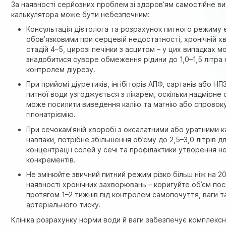
За наявності серйозних проблем зі здоров’ям самостійне в
калькулятора може бути небезпечним:
Консультація дієтолога та розрахунок питного режиму 
обов’язковими при серцевій недостатності, хронічній х
стадій 4–5, цирозі печінки з асцитом – у цих випадках 
знадобитися суворе обмеження рідини до 1,0–1,5 літра 
контролем діурезу.
При прийомі діуретиків, інгібіторів АПФ, сартанів або Н
питної води узгоджується з лікарем, оскільки надмірне
може посилити виведення калію та магнію або спровок
гіпонатріємію.
При сечокам’яній хворобі з оксалатними або уратними 
навпаки, потрібне збільшення об’єму до 2,5–3,0 літрів 
концентрації солей у сечі та профілактики утворення н
конкрементів.
Не змінюйте звичний питний режим різко більш ніж на 2
наявності хронічних захворювань – коригуйте об’єм по
протягом 1–2 тижнів під контролем самопочуття, ваги т
артеріального тиску.
Клініка розрахунку норми води й ваги забезпечує комплексни