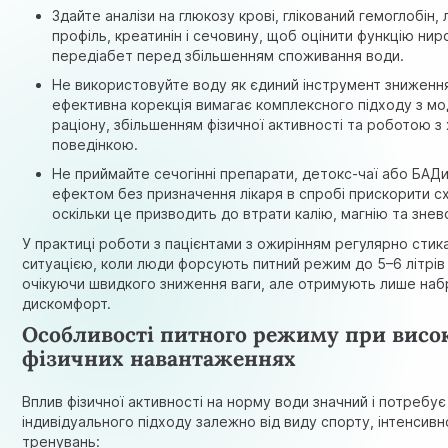
Здайте аналізи на глюкозу крові, глікований гемоглобін, 
профіль, креатинін і сечовину, щоб оцінити функцію нир
передіабет перед збільшенням споживання води.
Не використовуйте воду як єдиний інструмент зниження
ефективна корекція вимагає комплексного підходу з мо
раціону, збільшенням фізичної активності та роботою 
поведінкою.
Не приймайте сечогінні препарати, детокс-чаї або БАДи
ефектом без призначення лікаря в спробі прискорити с
оскільки це призводить до втрати калію, магнію та зне
У практиці роботи з пацієнтами з ожирінням регулярно стик
ситуацією, коли люди форсують питний режим до 5–6 літрів 
очікуючи швидкого зниження ваги, але отримують лише наб
дискомфорт.
Особливості питного режиму при висо
фізичних навантаженнях
Вплив фізичної активності на норму води значний і потребує
індивідуального підходу залежно від виду спорту, інтенсивн
тренувань: