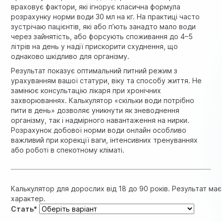
враховує фактори, які ігнорує класична формула
розрахунку норми води 30 мл на кг. На практиці часто
зустрічаю пацієнтів, які або п’ють занадто мало води
через зайнятість, або форсують споживання до 4–5
літрів на день у надії прискорити схуднення, що
однаково шкідливо для організму.
Результат показує оптимальний питний режим з
урахуванням вашої статури, віку та способу життя. Не
замінює консультацію лікаря при хронічних
захворюваннях. Калькулятор «скільки води потрібно
пити в день» дозволяє уникнути як зневоднення
організму, так і надмірного навантаження на нирки.
Розрахунок добової норми води онлайн особливо
важливий при корекції ваги, інтенсивних тренуваннях
або роботі в спекотному кліматі.
Калькулятор для дорослих від 18 до 90 років. Результат ма
характер.
Стать*