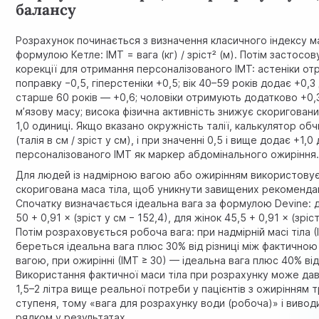
балансу
Розрахунок починається з визначення класичного індексу ма
формулою Кетле: ІМТ = вага (кг) / зріст² (м). Потім застосо
корекції для отримання персоналізованого ІМТ: астеніки о
поправку −0,5, гіперстеніки +0,5; вік 40–59 років додає +0,3
старше 60 років — +0,6; чоловіки отримують додатково +0,
м’язову масу; висока фізична активність знижує скориговани
1,0 одиниці. Якщо вказано окружність талії, калькулятор о
(талія в см / зріст у см), і при значенні 0,5 і вище додає +1,0
персоналізованого ІМТ як маркер абдомінального ожиріння
Для людей із надмірною вагою або
ожирінням
використову
скоригована маса тіла, щоб уникнути завищених рекоменда
Спочатку визначається ідеальна вага за формулою Devine: д
50 + 0,91 × (зріст у см − 152,4), для жінок 45,5 + 0,91 × (зріст
Потім розраховується робоча вага: при надмірній масі тіла (
береться ідеальна вага плюс 30% від різниці між фактичною
вагою, при ожирінні (ІМТ ≥ 30) — ідеальна вага плюс 40% від ц
Використання фактичної маси тіла при розрахунку може да
1,5–2 літра вище реальної потреби у пацієнтів з ожирінням 
ступеня, тому «вага для розрахунку води (робоча)» і виво
рядком у результатах.