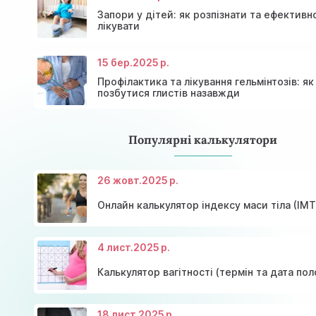
Знижки та акції на масаж у Київі
залози
Діагностика щитовидної залози
Акція: 20% знижки на консультації лікарів!
Запори у дітей: як розпізнати та ефективн
лікувати
15 бер.
2025 р.
Профілактика та лікування гельмінтозів: як
позбутися глистів назавжди
Популярні калькулятори
26 жовт.
2025 р.
Онлайн калькулятор індексу маси тіла (ІМТ
4 лист.
2025 р.
Калькулятор вагітності (термін та дата пол
18 лист.
2025 р.