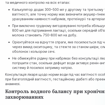
та медичного контролю на всіх етапах:
Калькулятор додає 300–500 мл у другому та третьому
вагітності, але точну норму має визначити акушер-гінек
урахуванням наявності набряків, протеїнурії та артеріа
При виключно грудному вигодовуванні потреба збільшу
800 мл для підтримання лактації, оскільки середній об
молока становить 750–800 мл на добу.
Орієнтуйтеся на відчуття спраги, яке посилюється під 
через викид окситоцину, та стежте за станом шкіри, сл
оболонок і кольором сечі.
Не обмежуйте рідину при набряках без консультації лі
погіршити стан, оскільки дефіцит води активує ренін-ан
систему й посилює затримку натрію.
Консультація лікаря щодо норми води під час вагітності ос
при багатоплідній вагітності, гестаційному діабеті або преек
анамнезі.
Контроль водного балансу при хронічн
захворюваннях