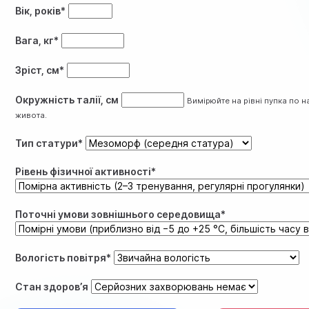
Вік, років*
Вага, кг*
Зріст, см*
Окружність талії, см
Вимірюйте на рівні пупка по 
живота.
Тип статури*
Рівень фізичної активності*
Поточні умови зовнішнього середовища*
Вологість повітря*
Стан здоров’я