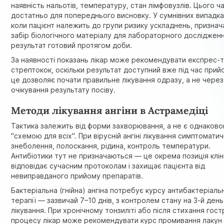
наявність нальотів, температуру, стан лімфовузлів. Цього ч
достатньо для попереднього висновку. У сумнівних випадка
коли пацієнт належить до групи ризику ускладнень, призна
забір біологічного матеріалу для лабораторного досліджен
результат готовий протягом доби.
За наявності показань лікар може рекомендувати експрес-т
стрептокок, оскільки результат доступний вже під час при
це дозволяє почати правильне лікування одразу, а не через
очікування результату посіву.
Методи лікування ангіни в Астрамедіці
Тактика залежить від форми захворювання, а не є однаков
"схемою для всіх". При вірусній ангіні лікування симптоматич
знеболення, полоскання, рідина, контроль температури.
Антибіотики тут не призначаються — це окрема позиція кліні
відповідає сучасним протоколам і захищає пацієнта від
невиправданого прийому препаратів.
Бактеріальна (гнійна) ангіна потребує курсу антибактеріаль
терапії — зазвичай 7–10 днів, з контролем стану на 3-й день
лікування. При хронічному тонзиліті або після стихання гос
процесу лікар може рекомендувати курс
промивання лакун