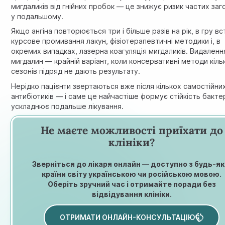
мигдаликів
від гнійних пробок — це знижує ризик частих за
у подальшому.
Якщо ангіна повторюється три і більше разів на рік, в гру в
курсове промивання лакун, фізіотерапевтичні методики і, в
окремих випадках, лазерна коагуляція мигдаликів. Видаленн
мигдалин — крайній варіант, коли консервативні методи кіль
сезонів підряд не дають результату.
Нерідко пацієнти звертаються вже після кількох самостійних
антибіотиків — і саме це найчастіше формує стійкість бактер
ускладнює подальше лікування.
Не маєте можливості приїхати до
клініки?
Зверніться до лікаря онлайн — доступно з будь-як
країни світу українською чи російською мовою.
Оберіть зручний час і отримайте поради без
відвідування клініки.
ОТРИМАТИ ОНЛАЙН-КОНСУЛЬТАЦІЮ