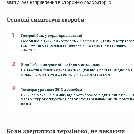
візиту, без направлення в сторонню лабораторію.
Основні симптоми хвороби
Гострий біль у горлі при ковтанні
Особливо різкий, односторонній або з відчуттям "застряглог
горлі — типова ознака запалення мигдаликів, не звичайної
застуди
Білий або жовтуватий наліт на мигдаликах
Найчастіша ознака бактеріальної (гнійної) форми. Видно при
огляді горла перед дзеркалом або з ліхтариком
Температура вище 38°C з ознобом
Виникає різко, на відміну від поступового підвищення при ГРВ
Часто супроводжується слабкістю і збільшеними лімфовузл
на шиї
Коли звертатися терміново, не чекаючи