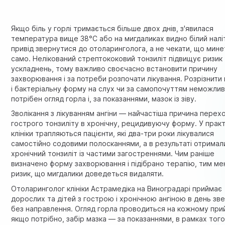
Якщо біль у горлі тримається більше двох днів, з'явилася
температура вище 38°C або на мигдаликах видно білий налі
привід звернутися до отоларинголога, а не чекати, що мин
само. Нелікований стрептококовий тонзиліт підвищує ризик
ускладнень, тому важливо своєчасно встановити причину
захворювання і за потреби розпочати лікування. Розрізнити 
і бактеріальну форму на слух чи за самопочуттям неможли
потрібен огляд горла і, за показаннями, мазок із зіву.
Зволікання з лікуванням ангіни — найчастіша причина перех
гострого тонзиліту в хронічну, рецидивуючу форму. У практ
клініки трапляються пацієнти, які два-три роки лікувалися
самостійно содовими полосканнями, а в результаті отримал
хронічний тонзиліт із частими загостреннями. Чим раніше
визначено форму захворювання і підібрано терапію, тим м
ризик, що мигдалики доведеться видаляти.
Отоларинголог клініки Астрамедіка на Виноградарі приймає
дорослих та дітей з гострою і хронічною ангіною в день зв
без направлення. Огляд горла проводиться на кожному прий
якщо потрібно, забір мазка — за показаннями, в рамках тог