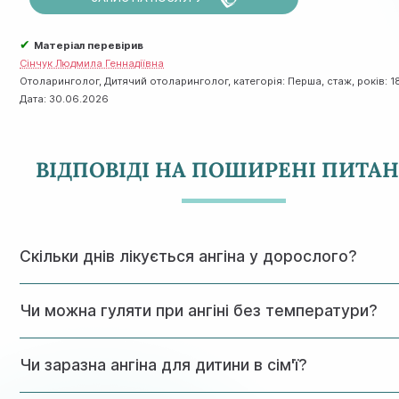
✔
Матеріал перевірив
Сінчук Людмила Геннадіївна
Отоларинголог, Дитячий отоларинголог, категорія: Перша, стаж, років: 1
Дата:
30.06.2026
ВІДПОВІДІ НА ПОШИРЕНІ ПИТА
Скільки днів лікується ангіна у дорослого?
Вірусна форма проходить за 5–7 днів, бактеріальна — по
Чи можна гуляти при ангіні без температури?
курсу антибіотиків 7–10 днів з контролем на третій день
лікування.
Якщо температура нормальна і самопочуття дозволяє — 
Чи заразна ангіна для дитини в сім'ї?
прогулянки не протипоказані, але варто уникати
переохолодження і великого скупчення людей, оскільки