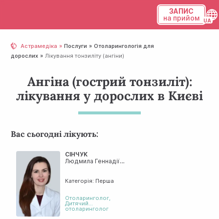
ЗАПИС
на прийом
Українська
Астрамедіка
Послуги
Отолaрингологія для
дорослих
Лікування тонзиліту (ангіни)
Русский
Ангіна (гострий тонзиліт):
лікування у дорослих в Києві
Вас сьогодні лікують:
СІНЧУК
Людмила Геннадіївна
Категорія: Перша
Отоларинголог
,
Дитячий
отоларинголог