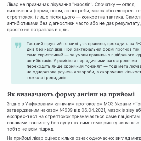
Лікар не призначає лікування "наосліп". Спочатку — огляд і
визначення форми, потім, за потреби, мазок або експрес-те
стрептокок, і лише після цього — конкретна тактика. Самол
антибіотиками без діагностики часто або не дає результату
просто не потрапляє в ціль.
Гострий вірусний тонзиліт, як правило, проходить за 5–
днів без наслідків. При бактеріальній формі прогноз так
само сприятливий — за умови правильно підібраного ку
антибіотиків. У ремісію з періодичними загостреннями
переходить лише хронічний тонзиліт — тоді мета лікув
не одноразове усунення хвороби, а скорочення кількост
тяжкості рецидивів.
Як визначають форму ангіни на прийомі
Згідно з
Уніфікованим клінічним протоколом МОЗ України «То
затвердженим наказом №639 від 06.04.2021, мазок із зіву а
експрес-тест на стрептокок призначається саме пацієнтам 
ознаками тонзиліту без супутніх симптомів риніту чи кашлю
тобто не всім підряд.
На прийомі лікар оцінює кілька ознак одночасно: вигляд мигд