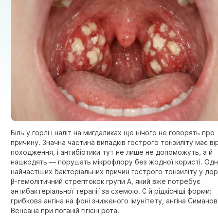
Біль у горлі і наліт на мигдаликах ще нічого не говорять про
причину. Значна частина випадків гострого тонзиліту має ві
походження, і антибіотики тут не лише не допоможуть, а й
нашкодять — порушать мікрофлору без жодної користі. Одн
найчастіших бактеріальних причин гострого тонзиліту у до
β-гемолітичний стрептокок групи А, який вже потребує
антибактеріальної терапії за схемою. Є й рідкісніші форми:
грибкова ангіна на фоні зниженого імунітету, ангіна Симано
Венсана при поганій гігієні рота.