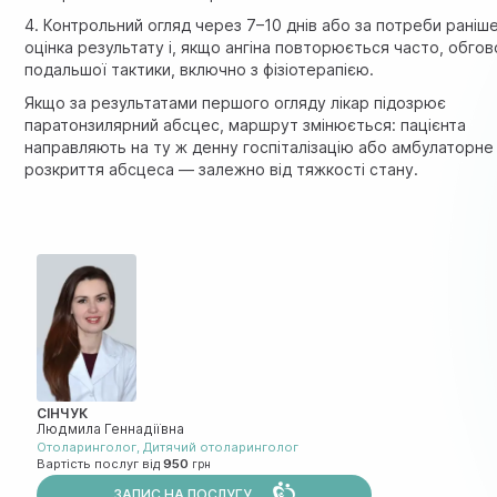
4. Контрольний огляд через 7–10 днів або за потреби раніш
оцінка результату і, якщо ангіна повторюється часто, обго
подальшої тактики, включно з фізіотерапією.
Якщо за результатами першого огляду лікар підозрює
паратонзилярний абсцес, маршрут змінюється: пацієнта
направляють на ту ж денну госпіталізацію або амбулаторне
розкриття абсцеса — залежно від тяжкості стану.
СІНЧУК
Людмила Геннадіївна
Отоларинголог
,
Дитячий отоларинголог
Вартість послуг від
950
ЗАПИС НА ПОСЛУГУ