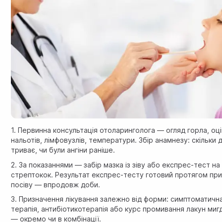
1. Первинна консультація отоларинголога — огляд горла, оц
нальотів, лімфовузлів, температури. Збір анамнезу: скільки д
триває, чи були ангіни раніше.
2. За показаннями — забір мазка із зіву або експрес-тест на
стрептокок. Результат експрес-тесту готовий протягом пр
посіву — впродовж доби.
3. Призначення лікування залежно від форми: симптоматичн
терапія, антибіотикотерапія або курс промивання лакун миг
— окремо чи в комбінації.