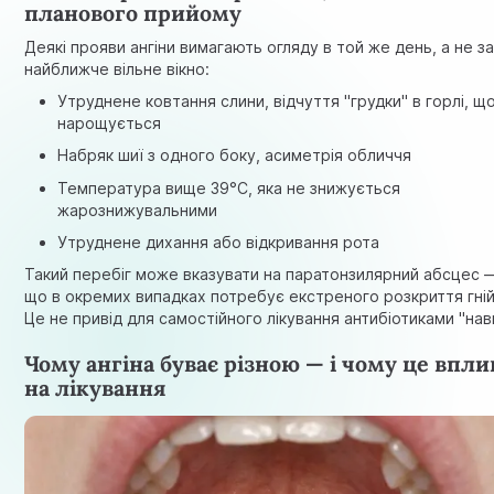
планового прийому
Деякі прояви ангіни вимагають огляду в той же день, а не з
найближче вільне вікно:
Утруднене ковтання слини, відчуття "грудки" в горлі, щ
нарощується
Набряк шиї з одного боку, асиметрія обличчя
Температура вище 39°C, яка не знижується
жарознижувальними
Утруднене дихання або відкривання рота
Такий перебіг може вказувати на паратонзилярний абсцес —
що в окремих випадках потребує екстреного розкриття гній
Це не привід для самостійного лікування антибіотиками "нав
Чому ангіна буває різною — і чому це впли
на лікування