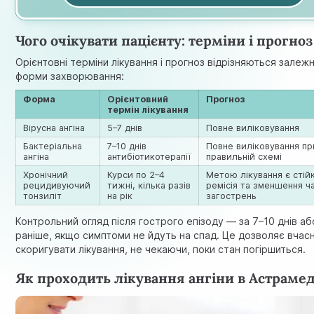
Чого очікувати пацієнту: терміни і прогноз
Орієнтовні терміни лікування і прогноз відрізняються залежн
форми захворювання:
Форма
Орієнтовний
Прогноз
термін лікування
Вірусна ангіна
5–7 днів
Повне виліковування
Бактеріальна
7–10 днів
Повне виліковування пр
ангіна
антибіотикотерапії
правильній схемі
Хронічний
Курси по 2–4
Метою лікування є стій
рецидивуючий
тижні, кілька разів
ремісія та зменшення ч
тонзиліт
на рік
загострень
Контрольний огляд після гострого епізоду — за 7–10 днів аб
раніше, якщо симптоми не йдуть на спад. Це дозволяє вчас
скоригувати лікування, не чекаючи, поки стан погіршиться.
Як проходить лікування ангіни в Астрамед