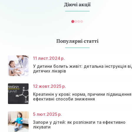
Діючі акції
консервативне лікування кілька сезонів підряд не дає рез
Популярні статті
11 лист.
2024 р.
У дитини болить живіт: детальна інструкція ві
дитячих лікарів
12 жовт.
2025 р.
Креатинін у крові: норма, причини підвищення
ефективні способи зниження
5 лют.
2025 р.
Консультація ендокринолога та діагностика щитов
Знижки та акції на масаж у Київі
залози
Діагностика щитовидної залози
Акція: 20% знижки на консультації лікарів!
Запори у дітей: як розпізнати та ефективно
лікувати