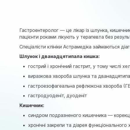
Гастроентеролог — це лікар із шлунка, кишечник
пацієнти роками лікують у терапевта без резуль
Спеціалісти клініки Астрамедіка займаються діа
Шлунок і дванадцятипала кишка:
гострий і хронічний гастрит, у тому числі х
виразкова хвороба шлунка та дванадцятипал
гастроезофагеальна рефлюксна хвороба (ГЕРХ
гастродуоденіт, дуоденіт
Кишечник:
синдром подразненого кишечника — корекці
хронічні закрепи та діарея функціонального