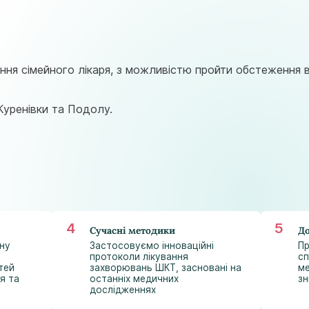
astramedikaa@gmail.com
ння сімейного лікаря, з можливістю пройти обстеження 
Куренівки та Подолу.
Сучасні методики
До
ну
Застосовуємо інноваційні
П
протоколи лікування
сп
тей
захворювань ШКТ, засновані на
ме
я та
останніх медичних
зн
дослідженнях