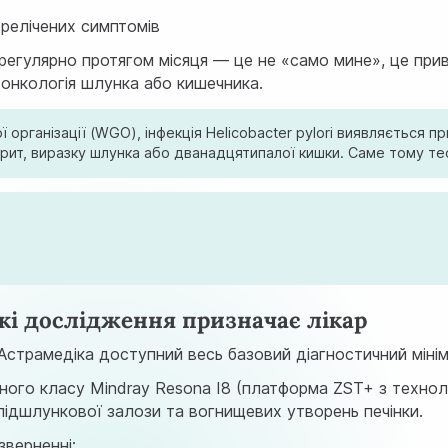
ерелічених симптомів
гулярно протягом місяця — це не «само мине», це привід
 онкологія шлунка або кишечника.
 організації (WGO), інфекція Helicobacter pylori виявляється 
трит, виразку шлунка або дванадцятипалої кишки. Саме тому те
кі дослідження призначає лікар
 Астрамедіка доступний весь базовий діагностичний мінім
тного класу Mindray Resona I8 (платформа ZST+ з технол
 підшлункової залози та вогнищевих утворень печінки.
зверненні: