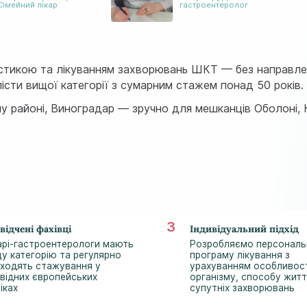
Сімейний лікар
гастроентеролог
ностикою та лікуванням захворювань ШКТ — без направле
істи вищої категорії з сумарним стажем понад 50 років.
у районі, Виноградар — зручно для мешканців Оболоні, 
відчені фахівці
Індивідуальний підхід
арі-гастроентерологи мають
Розробляємо персональ
у категорію та регулярно
програму лікування з
ходять стажування у
урахуванням особливос
відних європейських
організму, способу житт
ніках
супутніх захворювань