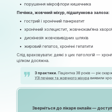
порушення мікрофлори кишечника
Печінка, жовчний міхур, підшлункова залоза:
гострий і хронічний панкреатит
хронічний холецистит, жовчнокам'яна хворо
дискінезія жовчовивідних шляхів
жировий гепатоз, хронічні гепатити
Слід враховувати: деякі з цих патологій — хрон
цілком досяжна.
З практики.
Пацієнтка 38 років — рік скар
УЗІ печінки та жовчного міхура
виявили хрон
Зверніться до лікаря онлайн — доступн