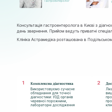
Гастроентеролог
Консультація гастроентеролога в Києві з діаг
день звернення. Прийом ведуть приватні спеціал
Клініка Астрамедіка розташована в Подільськом
Комплексна діагностика
Дос
Використовуємо сучасне
Лік
обладнання для точної
вищ
діагностики: УЗД органів
про
черевної порожнини,
про
лабораторні дослідження
клі