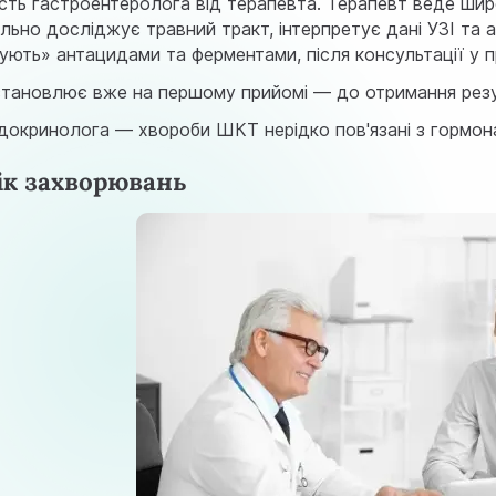
ість гастроентеролога від терапевта. Терапевт веде ши
льно досліджує травний тракт, інтерпретує дані УЗІ та а
кують» антацидами та ферментами, після консультації у 
 встановлює вже на першому прийомі — до отримання рез
ендокринолога — хвороби ШКТ нерідко пов'язані з гормо
ік захворювань