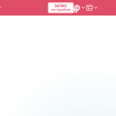
ЗАПИС
на прийом
и та калькулятори
Українська
Русский
Київ, р-н Подільський,
Виноградар, вул.Межова, 23Б,
04123
+38 (068) 371-12-29
Viber
ПН-ПТ
08:00-19:00
СБ
09:00-15:00