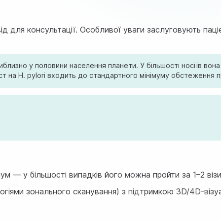
 для консультації. Особливої уваги заслуговують пацієн
приблизно у половини населення планети. У більшості носіїв во
ст на H. pylori входить до стандартного мінімуму обстеження п
ум — у більшості випадків його можна пройти за 1–2 візи
огіями зонального сканування) з підтримкою 3D/4D-візуа