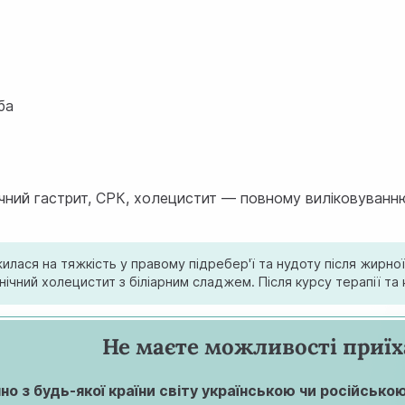
ба
ічний гастрит, СРК, холецистит — повному виліковуванню 
жилася на тяжкість у правому підребер'ї та нудоту після жирн
ічний холецистит з біліарним сладжем. Після курсу терапії та 
Не маєте можливості приїх
о з будь-якої країни світу українською чи російською