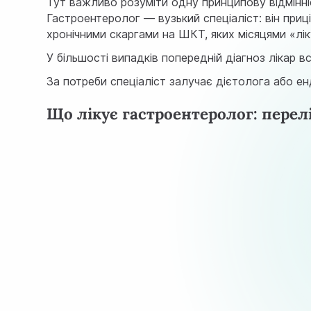
Тут важливо розуміти одну принципову відмінн
Гастроентеролог — вузький спеціаліст: він приці
хронічними скаргами на ШКТ, яких місяцями «лі
У більшості випадків попередній діагноз лікар
За потреби спеціаліст залучає дієтолога або 
Що лікує гастроентеролог: перел