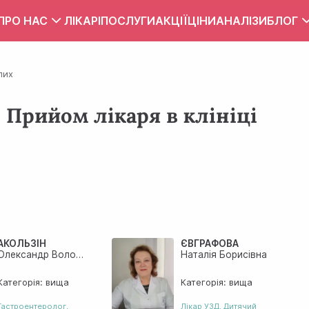
ПРО НАС
ЛІКАРІ
ПОСЛУГИ
АКЦІЇ
ЦІНИ
АНАЛІЗИ
БЛОГ
Вакансії
Тест
лих
Контакти
Правила внутрішнього розпорядку
| Прийом лікаря в клініці
Зона обслуговування
ПУБЛІЧНИЙ ДОГОВІР
АКОЛЬЗІН
ЄВГРАФОВА
Олександр Володимирович
Наталія Борисівна
Категорія: вища
Категорія: вища
Гастроентеролог
,
Лiкар УЗД
,
Дитячий