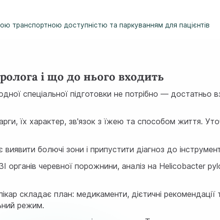
рною транспортною доступністю та паркуванням для пацієнтів
ролога і що до нього входить
дної спеціальної підготовки не потрібно — достатньо в
арги, їх характер, зв'язок з їжею та способом життя. 
 виявити болючі зони і припустити діагноз до інструме
ЗІ органів черевної порожнини
, аналіз на Helicobacter p
ікар складає план: медикаменти, дієтичні рекомендації 
ьний режим.