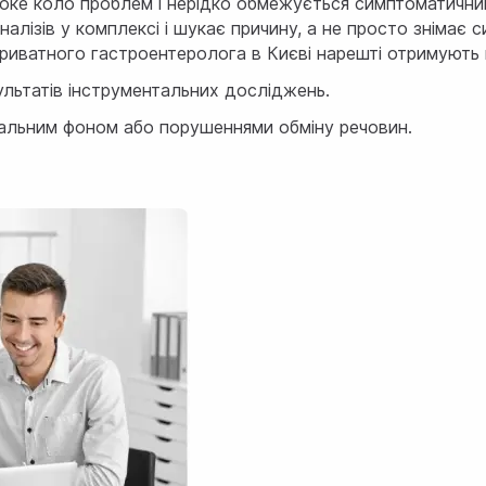
роке коло проблем і нерідко обмежується симптоматични
налізів у комплексі і шукає причину, а не просто знімає 
приватного гастроентеролога в Києві нарешті отримують 
ультатів інструментальних досліджень.
нальним фоном або порушеннями обміну речовин.