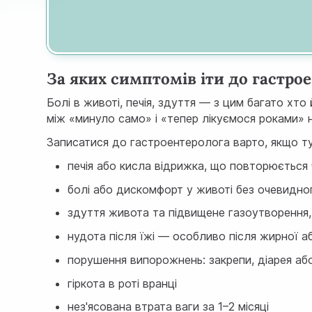
За яких симптомів іти до гастрое
Болі в животі, печія, здуття — з цим багато хт
між «минуло само» і «тепер лікуємося роками» н
Записатися до гастроентеролога варто, якщо ту
печія або кисла відрижка, що повторюється 
болі або дискомфорт у животі без очевидно
здуття живота та підвищене газоутворення,
нудота після їжі — особливо після жирної аб
порушення випорожнень: закрепи, діарея або
гіркота в роті вранці
нез'ясована втрата ваги за 1–2 місяці