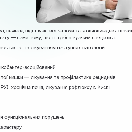
а, печінки, підшлункової залози та жовчовивідних шляхів
тату — саме тому, що потрібен вузький спеціаліст.
гностикою та лікуванням наступних патологій.
елікобактер-асоційований
ої кишки — лікування та профілактика рецидивів
): хронічна печія, лікування рефлюксу в Києві
я функціональних порушень
 характеру