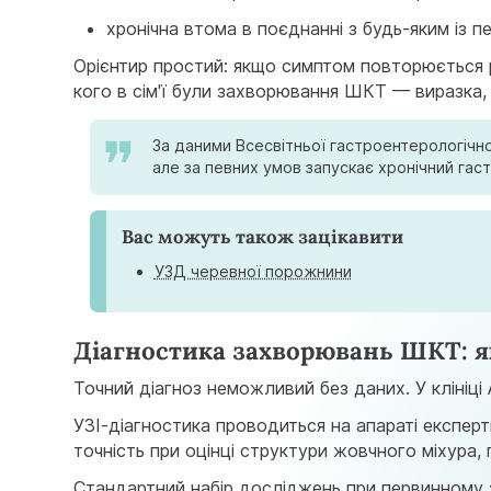
хронічна втома в поєднанні з будь-яким із п
Орієнтир простий: якщо симптом повторюється ре
кого в сім'ї були захворювання ШКТ — виразка,
За даними Всесвітньої гастроентерологічної
але за певних умов запускає хронічний гас
Вас можуть також зацікавити
УЗД черевної порожнини
Діагностика захворювань ШКТ: я
Точний діагноз неможливий без даних. У клініці
УЗІ-діагностика проводиться на апараті експер
точність при оцінці структури жовчного міхура,
Стандартний набір досліджень при первинному 