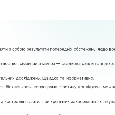
зяти з собою результати попередніх обстежень, якщо вон
Уточнюється сімейний анамнез — спадкова схильність до 
нтальних досліджень. Швидко та інформативно.
ylori, біохімія крові, копрограма. Частину досліджень можн
та контрольні візити. При хронічних захворюваннях ліку