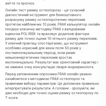
життя та прогноз.
Онлайн тест ризику остеопорозу - це сучасний
діагностичний інструмент для безкоштовного
розрахунку ризику остеопоротичних переломів
протягом найближчих 10 років. FRAX калькулятор онлайн
поєднує класичну методику FRAX з валідованим
індексом POL-RISK та враховує додаткові фактори
ризику для точної оцінки 10-літнього ризику переломів.
У клінічній практиці спостерігаємо, що інструмент
особливо корисний для жінок після 50 років у
постменопаузальному періоді, коли ризик
низькоенергетичних переломів зростає
експоненціально. Результат має орієнтовний характер і
не замінює очну консультацію лікаря-ендокринолога.
Перед заповненням опросника FRAX онлайн уважно
ознайомтеся з методикою FRAX остеопороз та
правилами вибору параметрів. Це допоможе правильно
інтерпретувати результати. А головне - зрозуміти, які
дані необхідні для точної оцінки ризику остеопорозу по
T-score.