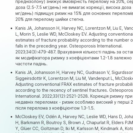
преднізолону) знижує ймовірність перелому на 20%, с
доза (2.5-7.5 мг/день) не вимагає корекції, висока доза 
мг/день) підвищує ризик на 15% для основних переломів
20% для перелому шийки стегна.
Kanis JA, Johansson H, Harvey NC, Lorentzon M, Liu E, Va
L, Morin S, Leslie WD, McCloskey EV. Adjusting convention
estimates of fracture probability according to the number o
falls in the preceding year. Osteoporosis International.
2023;34(3):479-487. Врахування кількості падінь за остан
як модифікатора ризику з коефіцієнтами 1.2-1.8 залежно 
частоти падінь.
Kanis JA, Johansson H, Harvey NC, Gudnason V, Sigurdsso
Siggeirsdottir K, Lorentzon M, Liu M, Vandenput L, McClosk
Adjusting conventional FRAX estimates of fracture probabili
according to the recency of sentinel fractures. Osteoporos
International. 2022;33(12):2521-2528. Корекція ризику при
недавніх переломах - ризик особливо високий у перші 
після перелома з коефіцієнтом 1.3-1.5.
McCloskey EV, Odén A, Harvey NC, Leslie WD, Hans D, Joh
H, Barkmann R, Boutroy S, Brown J, Chapurlat R, Elders PJM,
Y, Glüer CC, Goltzman D, Iki M, Karlsson M, Kindmark A, Ko