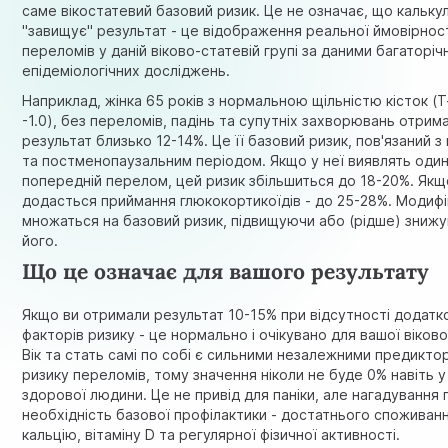
саме вікостатевий базовий ризик. Це не означає, що кальку
"завищує" результат - це відображення реальної ймовірнос
переломів у даній віково-статевій групі за даними багаторіч
епідеміологічних досліджень.
Наприклад, жінка 65 років з нормальною щільністю кісток (T
-1.0), без переломів, падінь та супутніх захворювань отрим
результат близько 12-14%. Це її базовий ризик, пов'язаний з 
та постменопаузальним періодом. Якщо у неї виявлять оди
попередній перелом, цей ризик збільшиться до 18-20%. Якщ
додасться приймання глюкокортикоїдів - до 25-28%. Модиф
множаться на базовий ризик, підвищуючи або (рідше) зниж
його.
Що це означає для вашого результату
Якщо ви отримали результат 10-15% при відсутності додатк
факторів ризику - це нормально і очікувано для вашої віково
Вік та стать самі по собі є сильними незалежними предикто
ризику переломів, тому значення ніколи не буде 0% навіть у
здорової людини. Це не привід для паніки, але нагадування 
необхідність базової профілактики - достатнього споживан
кальцію, вітаміну D та регулярної фізичної активності.