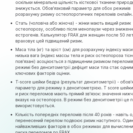
оскільки мінеральна щільність кісткової тканини природ
знижується. Обов'язковий параметр для обох режимів
розрахунку ризику остеопоротичних переломів онлайн.
Стать (чоловіча або жіноча) - жінки мають вищий ризик
остеопорозу, особливо після менопаузи через зниженн
естрогенів. Калькулятор FRAX для женщин после 50 ле
враховує цей підвищений ризик.
Маса тіла (кг) та зріст (см) для розрахунку індексу маси 
низька вага (індекс массы тела и риск остеопороза тіс
пов'язані) асоціюється з підвищеним ризиком переломів
режимі без денситометрії дефіцит маси тіла стає одним
ключових факторів оцінки.
T-score шейки бедра (результат денситометрії) - обов'
параметр для режиму з денситометрією. T score шейк
и риск переломов мають прямий зв'язок: значення нижч
вказує на остеопороз. В режимі без денситометрії це 
використовується.
Кількість попередніх переломів після 40 років - навіть 
перенесений перелом подвоює ризик наступного. Один
найважливіших факторів в обох режимах для вычислен
риска переломов по FRAX.