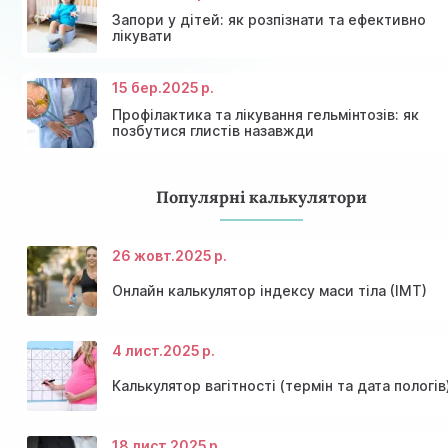
Знижки та акції на масаж у Київі
залози
Діагностика щитовидної залози
Акція: 20% знижки на консультації лікарів!
Запори у дітей: як розпізнати та ефективно
лікувати
15 бер.
2025 р.
Профілактика та лікування гельмінтозів: як
позбутися глистів назавжди
Популярні калькулятори
26 жовт.
2025 р.
Онлайн калькулятор індексу маси тіла (ІМТ)
4 лист.
2025 р.
Калькулятор вагітності (термін та дата пологів
18 лист.
2025 р.