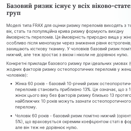
Базовий ризик існує у всіх віково-стат
груп
Моделі типа FRAX для оцінки ризику переломів виходять з т
вік, стать та популяційна крива ризику формують вихідну
ймовірність переломів. Ця ймовірність природно вища у жін
особливо після менопаузи через зниження рівня естрогенів,
захищають кісткову тканину. У чоловіків базовий ризик помі
нижчий, але теж зростає з віком і ніколи не дорівнює нулю.
Конкретні приклади базового ризику при ідеальних умовах 
жодних факторів ризику остеопоротичних переломів у жен
чоловіків):
Жінка 60 років - базовий 10-річний ризик остеопоротич
переломів становить приблизно 13%. Це означає, що з 
жінок цього віку без факторів ризику близько 13 протяг
найближчих 10 років можуть зазнати остеопоротичног
перелому.
Чоловік 60 років - базовий ризик помітно нижчий (орієн
5%), що враховується окремим коефіцієнтом статі в фо
але він теж не дорівнює нулю.