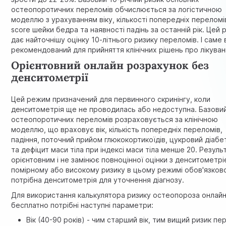
остеопоротичних переломів обчислюється за логістичною
моделлю з урахуванням віку, кількості попередніх переломів
score шейки бедра та наявності падінь за останній рік. Цей
дає найточнішу оцінку 10-літнього ризику переломів. І саме 
рекомендований для прийняття клінічних рішень про лікуван
Орієнтовний онлайн розрахунок без
денситометрії
Цей режим призначений для первинного скринінгу, коли
денситометрія ще не проводилась або недоступна. Базовий
остеопоротичних переломів розраховується за клінічною
моделлю, що враховує вік, кількість попередніх переломів,
падіння, поточний прийом глюкокортикоїдів, цукровий діабе
та дефіцит маси тіла при індексі маси тіла менше 20. Резуль
орієнтовним і не замінює повноцінної оцінки з денситометрі
помірному або високому ризику в цьому режимі обов'язков
потрібна денситометрія для уточнення діагнозу.
Для використання калькулятора ризику остеопороза онлай
бесплатно потрібні наступні параметри:
Вік (40-90 років) - чим старший вік, тим вищий ризик пе