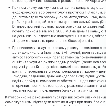
остеопоротичних переломів рекомендований через 3-5 
При помірному ризику - запишіться на консультацію до
ендокринолога або ревматолога протягом 1-3 місяців, 
денситометрію та розрахунок за методикою FRAX, якщ
робили раніше, здайте аналізи крові (загальний кальцій, 
D, тиреотропний гормон, паратгормон за показаннями),
почніть прийом вітаміну D 2000 МО на день та кальцію 
на день (якщо недостатнє надходження з їжею), обгово
лікарем можливість призначення бісфосфонатів.
При високому та дуже високому ризику - терміново зве
до ендокринолога (протягом 2-4 тижнів), почніть лікува
антиостеопоротичними препаратами за призначенням л
оцініть та усуньте ризики падінь у побуті (гарне освітле
поручні у ванній, відсутність килимів, що ковзають, стій
взуття), перегляньте список препаратів з лікарем - деяк
(снодійні, седативні, деякі антидепресанти) підвищують
падінь, пройдіть комплексне обстеження для виключен
вторинних причин остеопорозу, розгляньте заняття з ф
терапевтом для покращення балансу та сили м'язів.
Категорично не рекомендується при високому ризику займ
самолікуванням, відкладати візит до лікаря при появі болю в 