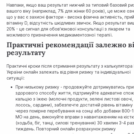
Навпаки, якщо ваш результат нижчий за типовий базовий ри
вашого віку (наприклад, 7% для жінки 60 років), це може оз
що у вас є захисні фактори - висока фізична активність, при
вітаміну D, відсутність шкідливих звичок. Якщо результат ви
20% - це сигнал для обов'язкової консультації з лікарем та
можливого призначення медикаментозної терапії.
Практичні рекомендації залежно в
результату
Практичні кроки після отримання результату з калькулятора
України онлайн залежать від рівня ризику та індивідуальної
ситуації:
При низькому ризику - продовжуйте дотримуватись при
здорового способу життя, підтримуйте адекватне спо
кальцію з їжею (молочні продукти, зелені листові овочі,
лосось, сардини), забезпечте достатній рівень вітаміну
через помірне перебування на сонці або добавки 800-
МО на день, виконуйте вправи з навантаженням на кістк
(ходьба, біг, танці, силові тренування) 30 хвилин 3-4 ра
тиждень. Повторний онлайн розрахунок ризику