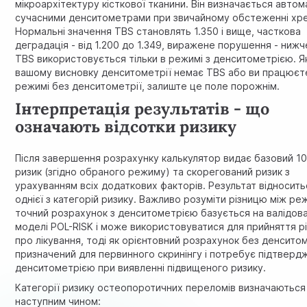
мікроархітектуру кісткової тканини. Він визначається авто
сучасними денситометрами при звичайному обстеженні хр
Нормальні значення TBS становлять 1.350 і вище, часткова
деградація - від 1.200 до 1.349, виражене порушення - нижче
TBS використовується тільки в режимі з денситометрією. Я
вашому висновку денситометрії немає TBS або ви працюєт
режимі без денситометрії, залиште це поле порожнім.
Інтерпретація результатів - що
означають відсотки ризику
Після завершення розрахунку калькулятор видає базовий 10
ризик (згідно обраного режиму) та скорегований ризик з
урахуванням всіх додаткових факторів. Результат відносить
однієї з категорій ризику. Важливо розуміти різницю між р
точний розрахунок з денситометрією базується на валідова
моделі POL-RISK і може використовуватися для прийняття р
про лікування, тоді як орієнтовний розрахунок без денситом
призначений для первинного скринінгу і потребує підтверд
денситометрією при виявленні підвищеного ризику.
Категорії ризику остеопоротичних переломів визначаються
наступним чином: