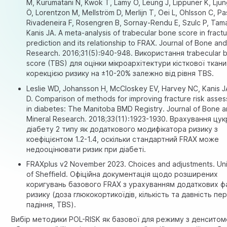
M, Kurumatani N, Kwok T, Lamy O, Leung J, Lippuner K, Lju
Ö, Lorentzon M, Mellström D, Merlijn T, Oei L, Ohlsson C, P
Rivadeneira F, Rosengren B, Sornay-Rendu E, Szulc P, Tama
Kanis JA. A meta-analysis of trabecular bone score in fractu
prediction and its relationship to FRAX. Journal of Bone and
Research. 2016;31(5):940-948. Використання trabecular 
score (TBS) для оцінки мікроархітектури кісткової ткани
корекцією ризику на ±10-20% залежно від рівня TBS.
Leslie WD, Johansson H, McCloskey EV, Harvey NC, Kanis J
D. Comparison of methods for improving fracture risk asse
in diabetes: The Manitoba BMD Registry. Journal of Bone 
Mineral Research. 2018;33(11):1923-1930. Врахування цу
діабету 2 типу як додаткового модифікатора ризику з
коефіцієнтом 1.2-1.4, оскільки стандартний FRAX може
недооцінювати ризик при діабеті.
FRAXplus v2 November 2023. Choices and adjustments. Uni
of Sheffield. Офіційна документація щодо розширених
коригувань базового FRAX з урахуванням додаткових ф
ризику (доза глюкокортикоїдів, кількість та давність пе
падіння, TBS).
Вибір методики POL-RISK як базової для режиму з денсито