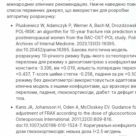
міжнародних клінічних рекомендаціях. Нижче наведено пов
список первинних джерел, що використані для розробки
алгоритму розрахунку:
Pluskiewicz W, Adamczyk P, Werner A, Bach M, Drozdzows
POL-RISK: an algorithm for 10-year fracture risk prediction i
postmenopausal women from the RAC-OST-POL study. Poli
Archives of Internal Medicine. 2023;133(3):16395.
doi:10.20452/pamw.16395. Базова логістична модель
розрахунку 10-річного ризику будь-якого остеопороти
перелома для режиму з денситометрією з коефіцієнтам
константа -3.336, вік +0.019, кількість попередніх пере
+0.437, T-score шийки стегна -0.258, падіння за рік +0.5
режиму без денситометрії використовується адаптова
клінічна модель з іншими коефіцієнтами, що враховує вік
переломи, падіння, глюкокортикоїди, діабет та дефіцит
тіла.
Kanis JA, Johansson H, Oden A, McCloskey EV. Guidance fo
adjustment of FRAX according to the dose of glucocorticoi
Osteoporosis International. 2011;22(3):809-816.
doi:10.1007/s00198-010-1524-7. Коригувальні коефіцієнт
дози глюкокортикоїдів: низька доза (<2.5 мг/день