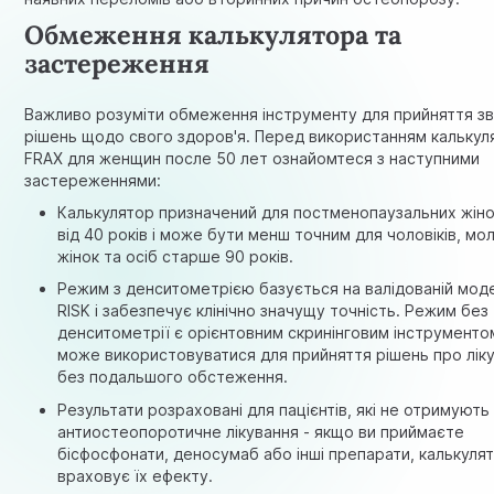
Обмеження калькулятора та
застереження
Важливо розуміти обмеження інструменту для прийняття з
рішень щодо свого здоров'я. Перед використанням калькул
FRAX для женщин после 50 лет ознайомтеся з наступними
застереженнями:
Калькулятор призначений для постменопаузальних жіно
від 40 років і може бути менш точним для чоловіків, м
жінок та осіб старше 90 років.
Режим з денситометрією базується на валідованій моде
RISK і забезпечує клінічно значущу точність. Режим без
денситометрії є орієнтовним скринінговим інструментом
може використовуватися для прийняття рішень про лік
без подальшого обстеження.
Результати розраховані для пацієнтів, які не отримують
антиостеопоротичне лікування - якщо ви приймаєте
бісфосфонати, деносумаб або інші препарати, калькуля
враховує їх ефекту.