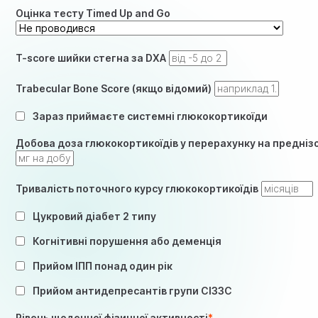
Оцінка тесту Timed Up and Go
T-score шийки стегна за DXA
Trabecular Bone Score (якщо відомий)
Зараз приймаєте системні глюкокортикоїди
Добова доза глюкокортикоїдів у перерахунку на предніз
Тривалість поточного курсу глюкокортикоїдів
Цукровий діабет 2 типу
Когнітивні порушення або деменція
Прийом ІПП понад один рік
Прийом антидепресантів групи СІЗЗС
Рівень щоденної фізичної активності