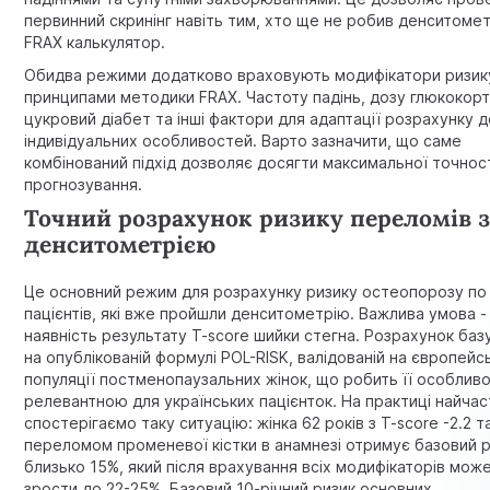
первинний скринінг навіть тим, хто ще не робив денситоме
FRAX калькулятор.
Обидва режими додатково враховують модифікатори ризик
принципами методики FRAX. Частоту падінь, дозу глюкокорт
цукровий діабет та інші фактори для адаптації розрахунку 
індивідуальних особливостей. Варто зазначити, що саме
комбінований підхід дозволяє досягти максимальної точнос
прогнозування.
Точний розрахунок ризику переломів 
денситометрією
Це основний режим для розрахунку ризику остеопорозу по
пацієнтів, які вже пройшли денситометрію. Важлива умова -
наявність результату T-score шийки стегна. Розрахунок баз
на опублікованій формулі POL-RISK, валідованій на європейсь
популяції постменопаузальних жінок, що робить її особлив
релевантною для українських пацієнток. На практиці найчас
спостерігаємо таку ситуацію: жінка 62 років з T-score -2.2 
переломом променевої кістки в анамнезі отримує базовий 
близько 15%, який після врахування всіх модифікаторів мож
зрости до 22-25%. Базовий 10-річний ризик основних