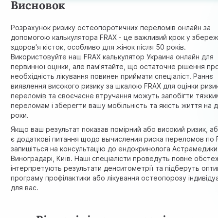
Висновок
Розрахунок ризику остеопоротичних переломів онлайн за
допомогою калькулятора FRAX - це важливий крок у збереж
здоров'я кісток, особливо для жінок після 50 років.
Використовуйте наш FRAX калькулятор Украина онлайн для
первинної оцінки, але пам'ятайте, що остаточне рішення пр
необхідність лікування повинен приймати спеціаліст. Раннє
виявлення високого ризику за шкалою FRAX для оцінки ризи
переломів та своєчасне втручання можуть запобігти тяжки
переломам і зберегти вашу мобільність та якість життя на д
роки.
Якщо ваш результат показав помірний або високий ризик, аб
є додаткові питання щодо вычисления риска переломов по 
запишіться на консультацію до ендокринолога
Астрамедики
Виноградарі, Київ. Наші спеціалісти проведуть повне обсте
інтерпретують результати денситометрії та підберуть опт
програму профілактики або
лікування остеопорозу
індивіду
для вас.