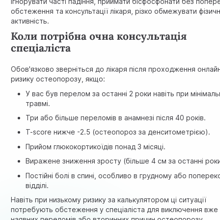
ігнорувати часті падіння, приймати бісфосфонати без попе
обстеження та консультації лікаря, різко обмежувати фізич
активність.
Коли потрібна очна консультація
спеціаліста
Обов'язково зверніться до лікаря після проходження онлай
ризику остеопорозу, якщо:
У вас був перелом за останні 2 роки навіть при мінімаль
травмі.
Три або більше переломів в анамнезі після 40 років.
T-score нижче -2.5 (остеопороз за денситометрією).
Прийом глюкокортикоїдів понад 3 місяці.
Виражене зниження зросту (більше 4 см за останні роки
Постійні болі в спині, особливо в грудному або попере
відділі.
Навіть при низькому ризику за калькулятором ці ситуації
потребують обстеження у спеціаліста для виключення вже
наявних переломів або вторинних причин остеопорозу.