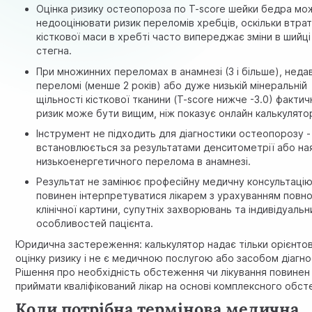
Оцінка ризику остеопороза по T-score шейки бедра мо
недооцінювати ризик переломів хребців, оскільки втра
кісткової маси в хребті часто випереджає зміни в шийці
стегна.
При множинних переломах в анамнезі (3 і більше), нед
переломі (менше 2 років) або дуже низькій мінеральній
щільності кісткової тканини (T-score нижче -3.0) фактич
ризик може бути вищим, ніж показує онлайн калькулято
Інструмент не підходить для діагностики остеопорозу -
встановлюється за результатами денситометрії або на
низькоенергетичного перелома в анамнезі.
Результат не замінює професійну медичну консультацію
повинен інтерпретуватися лікарем з урахуванням повно
клінічної картини, супутніх захворювань та індивідуальн
особливостей пацієнта.
Юридична застереження: калькулятор надає тільки орієнто
оцінку ризику і не є медичною послугою або засобом діагно
Рішення про необхідність обстеження чи лікування повинен
приймати кваліфікований лікар на основі комплексного обс
Коли потрібна термінова медична