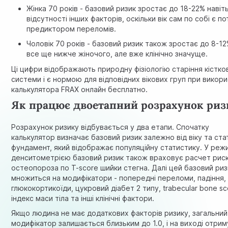
Жінка 70 років - базовий ризик зростає до 18-22% навіт
відсутності інших факторів, оскільки вік сам по собі є п
предиктором переломів.
Чоловік 70 років - базовий ризик також зростає до 8-1
все ще нижче жіночого, але вже клінічно значуще.
Ці цифри відображають природну фізіологію старіння кістко
системи і є нормою для відповідних вікових груп при викори
калькулятора FRAX онлайн бесплатно.
Як працює двоетапний розрахунок риз
Розрахунок ризику відбувається у два етапи. Спочатку
калькулятор визначає базовий ризик залежно від віку та стат
фундамент, який відображає популяційну статистику. У режи
денситометрією базовий ризик також враховує расчет рис
остеопороза по T-score шийки стегна. Далі цей базовий риз
множиться на модифікатори - попередні переломи, падіння,
глюкокортикоїди, цукровий діабет 2 типу, trabecular bone sc
індекс маси тіла та інші клінічні фактори.
Якщо людина не має додаткових факторів ризику, загальний
модифікатор залишається близьким до 1.0, і на виході отри