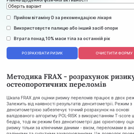
Прийом вітаміну D за рекомендацією лікаря
Використовуєте палицю або інший засіб опори
Втрата понад 10% маси тіла за останній рік
РОЗРАХУВАТИ РИЗИК
ОЧИСТИТИ ФОРМУ
Методика FRAX - розрахунок ризик
остеопоротичних переломів
Шкала FRAX для оцінки ризику переломів працює в двох ре
Залежить від наявності результатів денситометрії. Режим з
денситометрією забезпечує точний розрахунок на основі
валідованого алгоритму POL-RISK з використанням T-score 
бедра, тоді як режим без денситометрії дає орієнтовну оці
ризику тільки за клінічними даними - віком, переломами в ан
падіннями та супутніми захворюваннями. Це дозволяє пров