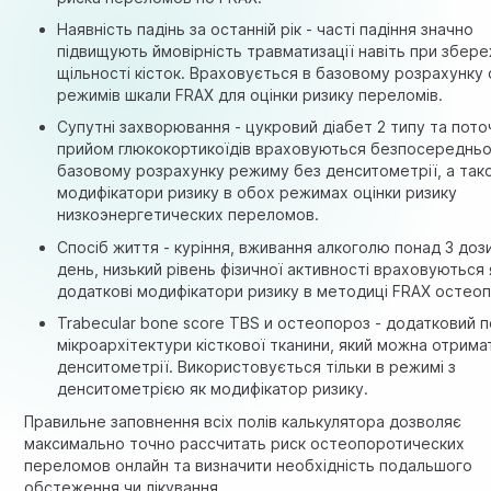
Наявність падінь за останній рік - часті падіння значно
підвищують ймовірність травматизації навіть при збер
щільності кісток. Враховується в базовому розрахунку
режимів шкали FRAX для оцінки ризику переломів.
Супутні захворювання - цукровий діабет 2 типу та пото
прийом глюкокортикоїдів враховуються безпосередньо
базовому розрахунку режиму без денситометрії, а так
модифікатори ризику в обох режимах оцінки ризику
низкоэнергетических переломов.
Спосіб життя - куріння, вживання алкоголю понад 3 доз
день, низький рівень фізичної активності враховуються 
додаткові модифікатори ризику в методиці FRAX остео
Trabecular bone score TBS и остеопороз - додатковий 
мікроархітектури кісткової тканини, який можна отрима
денситометрії. Використовується тільки в режимі з
денситометрією як модифікатор ризику.
Правильне заповнення всіх полів калькулятора дозволяє
максимально точно рассчитать риск остеопоротических
переломов онлайн та визначити необхідність подальшого
обстеження чи лікування.