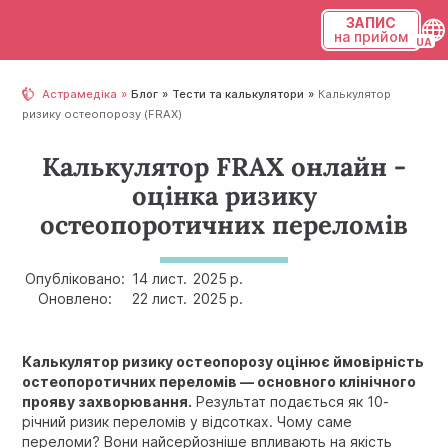
ЗАПИС
на прийом
Українська
Астрамедіка
Блог
Тести та калькулятори
Калькулятор
ризику остеопорозу (FRAX)
Русский
Калькулятор FRAX онлайн -
оцінка ризику
остеопоротичних переломів
Опубліковано:
14 лист.
2025 р.
Оновлено:
22 лист.
2025 р.
Калькулятор ризику остеопорозу оцінює ймовірність
остеопоротичних переломів — основного клінічного
прояву захворювання.
Результат подається як 10-
річний ризик переломів у відсотках. Чому саме
переломи? Вони найсерйозніше впливають на якість