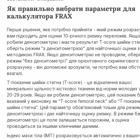
Як правильно вибрати параметри для
калькулятора FRAX
Перше рішення, яке потрібно прийняти - який режим розрах
вам підходить для оцінки 10-річного ризику переломів. Якщо
робили денситометрію і маєте результат T-score шийки сте
оберіть режим "з денситометрією" для найточнішої оцінки з
методикою FRAX. Якщо денситометрію не проводили, обер
режим "без денситометрії" для орієнтовного скринінгового
розрахунку - він допоможе зрозуміти, чи потрібно вам обс
взагалі.
Т-показник шийки стегна (T-score) - це відхилення вашої
мінеральної щільності кісткової тканини від норми молодих 
20-29 років. Якщо ви робили денситометрію, цей показник 
вказаний у висновку як "T-score femoral neck" або "T-показн
шийки стегна". Цей параметр обов'язковий тільки для режи
денситометрією і дає найточнішу оцінку ризику. В режимі б
денситометрії це поле залишається порожнім, а оцінка
проводиться за іншими клінічними даними.
Індекс маси тіла (ІМТ) розраховується автоматично з вашог