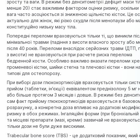
зросту та ваги. В режимі без денситометрії дефіцит маси ті
менше 20) стає важливим фактором оцінки ризику, оскільки
вага часто асоціюється зі зниженою щільністю кісток. Це о
актуально для жінок, які різко схудли після менопаузи або 
конституційно низьку масу тіла.
Попередні переломи враховуються тільки ті, що виникли піс
мінімальної травми (падіння з висоти власного зросту або 
після 40 років. Переломи внаслідок серйозних травм (ДТП, 
з висоти) не враховуються при расчете риска перелома
бедренной кости. Особливо важливо вказати переломи хре
променевої кістки, шийки стегна та плечової кістки - вони н
типові для остеопорозу.
При виборі дози глюкокортикоїдів враховується тільки сис
прийом (таблетки, ін'єкції) еквівалентом преднізолону 5 мг 
або більше протягом 3 місяців і довше. В режимі без денсит
сам факт прийому глюкокортикоїдів враховується в базово
розрахунку, а конкретна доза впливає на додаткові модифі
ризику в обох режимах. Інгаляційні форми (при бронхіальній
та місцеві препарати (мазі, креми) зазвичай не враховують
тільки дози не були дуже високими.
Trabecular bone score (TBS) - це додатковий показник, який