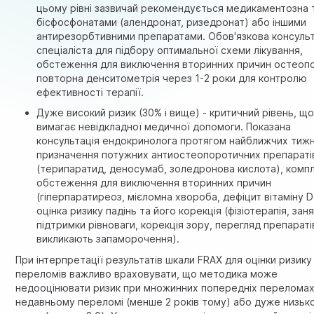
цьому рівні зазвичай рекомендується медикаментозна 
бісфосфонатами (алендронат, ризедронат) або іншими
антирезорбтивними препаратами. Обов'язкова консульт
спеціаліста для підбору оптимальної схеми лікування,
обстеження для виключення вторинних причин остеоп
повторна денситометрія через 1-2 роки для контролю
ефективності терапії.
Дуже високий ризик (30% і вище) - критичний рівень, щ
вимагає невідкладної медичної допомоги. Показана
консультація ендокринолога протягом найближчих тижн
призначення потужних антиостеопоротичних препараті
(терипаратид, деносумаб, золедронова кислота), комп
обстеження для виключення вторинних причин
(гіперпаратиреоз, мієломна хвороба, дефіцит вітаміну D
оцінка ризику падінь та його корекція (фізіотерапія, заня
підтримки рівноваги, корекція зору, перегляд препараті
викликають запаморочення).
При інтерпретації результатів шкали FRAX для оцінки ризику
переломів важливо враховувати, що методика може
недооцінювати ризик при множинних попередніх переломах
недавньому переломі (менше 2 років тому) або дуже низьк