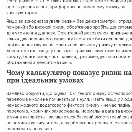
score (нижче -3.0). У таких випадках лікар може прийняти р
про лікування навіть при формально помірному ризику за
калькулятором.
Якщо ви використовували режим без денситометрії і отрим
помірний або високий ризик, обов'язково зробіть денситом
для уточнення діагнозу. Орієнтовний розрахунок призначен
тільки для первинного скринінгу і не може бути основою дл
призначення лікування. Навіть при низькому ризику в режим
денситометрії, якщо у вас є інші тривожні симптоми (зниже
зросту, болі в спині, часті падіння), рекомендується пройти
обстеження з денситометрією.
Чому калькулятор показує ризик на
при ідеальних умовах
Важливо розуміти, що оцінка 10-літнього ризику остеопоро
переломів ніколи не починається з нуля. Навіть якщо у люд
немає жодного додаткового фактора ризику - немає падінь,
переломів, хронічних захворювань, нормальна вага та висо
фізична активність - залишається базовий вікостатевий ризи
не помилка калькулятора, а відображення реальної статист
переломів у популяції.