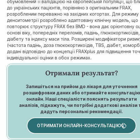
обумовлений її валідацією на європейській популяції, що б
до українських пацієнтів, порівняно з оригінальним FRAX,
розробленим переважно на західних когортах. Для режиму
денситометрії розроблено адаптовану клінічну модель, що
повторює структуру FRAX без BMD - вона дає орієнтовну оц
основі віку, попередніх переломів, падінь, глюкокортикоїдів,
діабету та індексу маси тіла. Розширені модифікатори ризик
(частота падінь, доза глюкокортикоїдів, TBS, діабет, коморб
додані відповідно до концепції FRAXplus для підвищення точ
індивідуальної оцінки в обох режимах.
Отримали результат?
Запишіться на прийом до лікаря для уточнення
розшифровки даних або отримайте консультаці
онлайн. Наші спеціалісти пояснять результати
аналізів, підкажуть, чи потрібні додаткові аналізи 
дадуть персональні рекомендації.
ОТРИМАТИ ОНЛАЙН-КОНСУЛЬТАЦІЮ