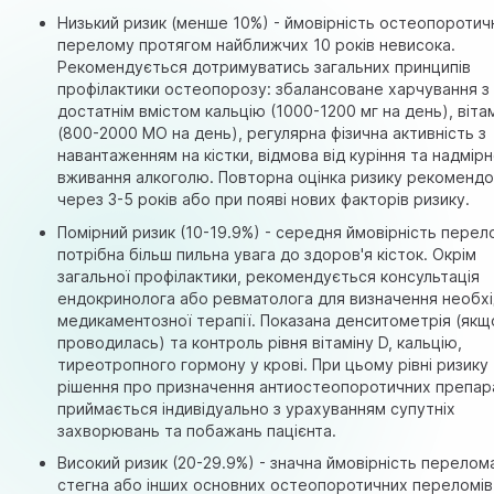
Низький ризик (менше 10%) - ймовірність остеопоротич
перелому протягом найближчих 10 років невисока.
Рекомендується дотримуватись загальних принципів
профілактики остеопорозу: збалансоване харчування з
достатнім вмістом кальцію (1000-1200 мг на день), віта
(800-2000 МО на день), регулярна фізична активність з
навантаженням на кістки, відмова від куріння та надмір
вживання алкоголю. Повторна оцінка ризику рекоменд
через 3-5 років або при появі нових факторів ризику.
Помірний ризик (10-19.9%) - середня ймовірність перел
потрібна більш пильна увага до здоров'я кісток. Окрім
загальної профілактики, рекомендується консультація
ендокринолога або ревматолога для визначення необхі
медикаментозної терапії. Показана денситометрія (якщ
проводилась) та контроль рівня вітаміну D, кальцію,
тиреотропного гормону у крові. При цьому рівні ризику
рішення про призначення антиостеопоротичних препар
приймається індивідуально з урахуванням супутніх
захворювань та побажань пацієнта.
Високий ризик (20-29.9%) - значна ймовірність перелом
стегна або інших основних остеопоротичних переломів