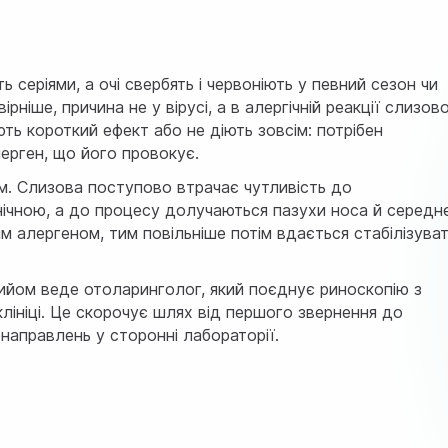
 серіями, а очі свербять і червоніють у певний сезон чи
ніше, причина не у вірусі, а в алергічній реакції слизово
ють короткий ефект або не діють зовсім: потрібен
лерген, що його провокує.
ам. Слизова поступово втрачає чутливість до
нічною, а до процесу долучаються пазухи носа й середн
м алергеном, тим повільніше потім вдається стабілізува
 прийом веде отоларинголог, який поєднує риноскопію з
клініці. Це скорочує шлях від першого звернення до
енаправлень у сторонні лабораторії.