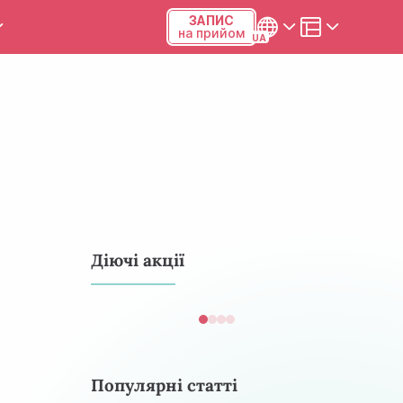
ЗАПИС
на прийом
и та калькулятори
Українська
Русский
Київ, р-н Подільський,
Виноградар, вул.Межова, 23Б,
04123
+38 (068) 371-12-29
Діючі акції
Viber
ПН-ПТ
08:00-19:00
СБ
09:00-15:00
Популярні статті