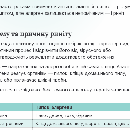
асто роками приймають антигістамінні без чіткого розум
мптом, але алерген залишається непоміченим — і риніт
рму та причину риніту
глядає слизову носа, оцінює набряк, колір, характер виді
ічний процес і відрізнити його від вірусного або
ідтверджують результати додаткового обстеження.
— направлення на алергопроби в тій самій клініці. Аналі
ергени реагує організм — пилок, кліщів домашнього пилу,
ь або призначає шкірні проби.
ється послідовно: без точного алергену терапія залиша
Типові алергени
слин
Пилок дерев, трав, бур'янів
гостреннями
Кліщі домашнього пилу, шерсть тварин, цвіль