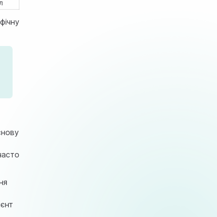
л
фічну
снову
часто
ня
ієнт