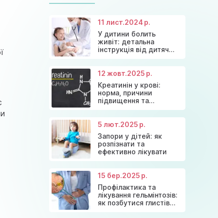
astramedikaa@gmail.com
11 лист.
2024 р.
У дитини болить
Консультація ендокринолога та
Акція: 20% знижки на
живіт: детальна
Знижки та акції на масаж у Київі
діагностика щитовидної залози
Діагностика щитовидної залози
консультації лікарів!
інструкція від дитячих
ї
лікарів
12 жовт.
2025 р.
Креатинін у крові:
норма, причини
підвищення та
є
ефективні способи
ти
зниження
5 лют.
2025 р.
Запори у дітей: як
розпізнати та
ефективно лікувати
15 бер.
2025 р.
Профілактика та
лікування гельмінтозів:
як позбутися глистів
назавжди