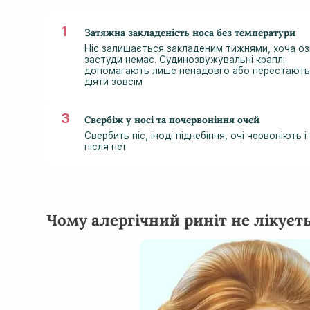
Затяжна закладеність носа без температури
Ніс залишається закладеним тижнями, хоча оз
застуди немає. Судинозвужувальні краплі
допомагають лише ненадовго або перестають
діяти зовсім
Свербіж у носі та почервоніння очей
Свербить ніс, іноді піднебіння, очі червоніють
після неї
Чому алергічний риніт не лікує