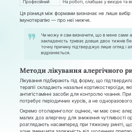
Професійний
На роботі, слабшає у вихідні та в
Ця різниця між формами визначає не лише вибір 
імунотерапію — про неї нижче.
Чи можу я сам визначити, що в мене саме а
закладеність триває довше двох тижнів бе
точну причину підтверджує лише огляд і але
відрізняється.
Методи лікування алергічного ри
Лікування підбирають під форму, що підтвердила
терапії складають назальні кортикостероїди, як
антигістамінні засоби для контролю чхання. При
потребує періодичних курсів, а не одноразового
Окремо отоларинголог оцінює, чи має сенс алер
малих доз алергену для зниження чутливості орг
розглядають насамперед при тяжкому риніті, що
хоче зменшити залежність від щоденних препара