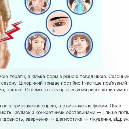
ою терапії, а кілька форм з різною поведінкою. Сезонни
 сезону. Цілорічний триває постійно і частіше пов'язаний 
, цвіллю. Окремо стоїть професійний риніт, коли симпт
не з призначення спрею, а з визначення форми. Лікар
ність і зв'язок з конкретними обставинами — і лише поті
лідовність, звернення → діагностика → лікування, відрізн