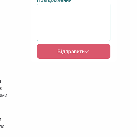
Відправити
й
з
оми
м
яє