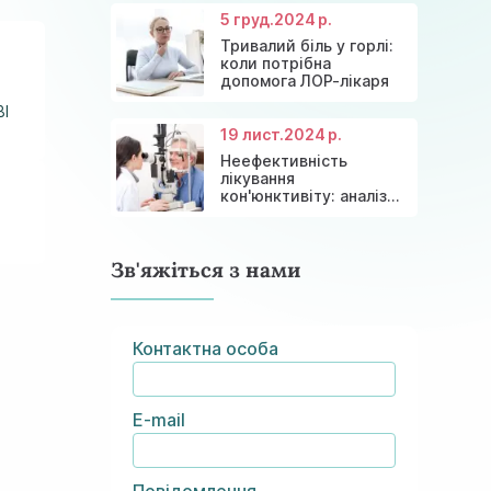
5 груд.
2024 р.
Тривалий біль у горлі:
коли потрібна
допомога ЛОР-лікаря
ВІ
19 лист.
2024 р.
Неефективність
лікування
кон'юнктивіту: аналіз
причин та сучасні
рішення
Зв'яжіться з нами
Контактна особа
E-mail
Повідомлення