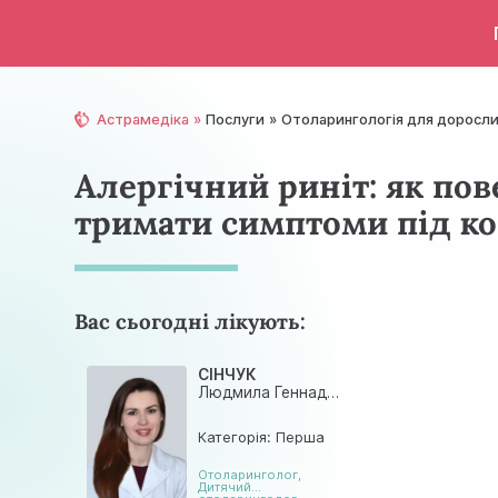
Астрамедіка
Послуги
Отолaрингологія для доросл
Алергічний риніт: як пов
тримати симптоми під к
Вас сьогодні лікують:
СІНЧУК
Людмила Геннадіївна
Категорія: Перша
Отоларинголог
,
Дитячий