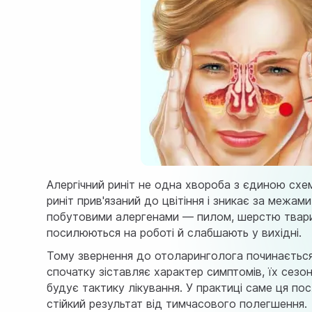
Алергічний риніт не одна хвороба з єдиною схем
риніт прив'язаний до цвітіння і зникає за межами
побутовими алергенами — пилом, шерстю тварин
посилюються на роботі й слабшають у вихідні.
Тому звернення до отоларинголога починається 
спочатку зіставляє характер симптомів, їх сезон
будує тактику лікування. У практиці саме ця пос
стійкий результат від тимчасового полегшення.