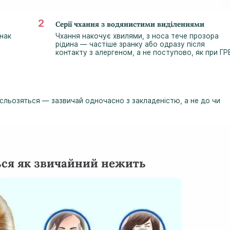
Серії чхання з водянистими виділеннями
нак
Чхання накочує хвилями, з носа тече прозора
рідина — частіше зранку або одразу після
контакту з алергеном, а не поступово, як при ГР
 і сльозяться — зазвичай одночасно з закладеністю, а не до чи
ться як звичайний нежить