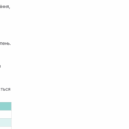
іння,
лень.
з
ється