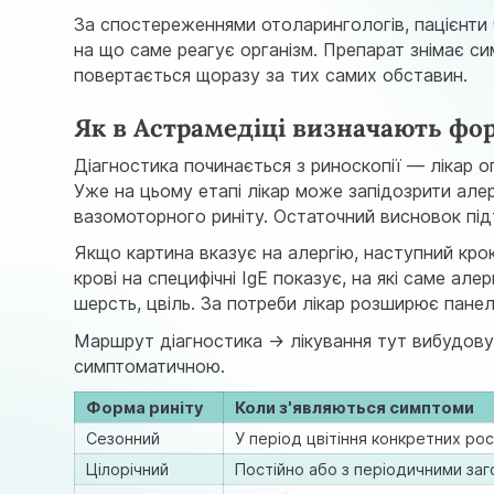
За спостереженнями отоларингологів, пацієнти ч
на що саме реагує організм. Препарат знімає си
повертається щоразу за тих самих обставин.
Як в Астрамедіці визначають фо
Діагностика починається з риноскопії — лікар о
Уже на цьому етапі лікар може запідозрити алерг
вазомоторного риніту. Остаточний висновок п
Якщо картина вказує на алергію, наступний крок 
крові на специфічні IgE показує, на які саме ал
шерсть, цвіль. За потреби лікар розширює панел
Маршрут діагностика → лікування тут вибудову
симптоматичною.
Форма риніту
Коли з'являються симптоми
Сезонний
У період цвітіння конкретних ро
Цілорічний
Постійно або з періодичними за