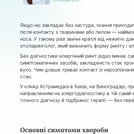
отоларинголог
Якщо ніс закладає без застуди, чхання приходить
після контакту з тваринами або пилом — найімовір
носа. У такому разі звичні краплі від нежитю да
отоларинголог, який визначить форму риніту і а
Без діагностики алергічний риніт рідко минає с
симптоматичних засобів, закладеність стає хро
вухо. Чим довше триває контакт із нерозпізнани
стан.
У клініці Астрамедіка в Києві, на Виноградарі,
направленням на алергодіагностику в тій самій 
точного діагнозу й підібраної терапії — без пер
Основні симптоми хвороби