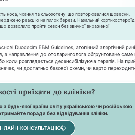
ість носа, чхання та сльозотечу, що повторювалися щовесни.
дтверджено реакцію на пилок берези. Назальний кортикостероїд
, що дозволило пройти сезон без звичної вираженої
снові Duodecim EBM Guidelines, атопічний алергічний рин
я
, а направлення до отоларинголога обґрунтоване саме 
або коли розглядається десенсибілізуюча терапія. На при
изначає, чи достатньо базової схеми, чи варто переходит
ості приїхати до клініки?
 з будь-якої країни світу українською чи російською
отримайте поради без відвідування клініки.
ОНЛАЙН-КОНСУЛЬТАЦІЮ