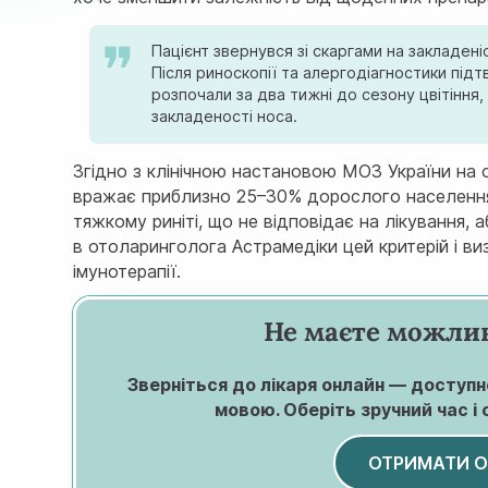
Пацієнт звернувся зі скаргами на закладен
Після риноскопії та алергодіагностики пі
розпочали за два тижні до сезону цвітіння
закладеності носа.
Згідно з клінічною настановою МОЗ України на о
вражає приблизно
25–30% дорослого населенн
тяжкому риніті, що не відповідає на лікування, 
в
отоларинголога Астрамедіки
цей критерій і в
імунотерапії.
Не маєте можлив
Зверніться до лікаря онлайн — доступно
мовою. Оберіть зручний час і 
ОТРИМАТИ 