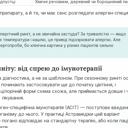
ідпустці
Хімічні речовини, деревний чи борошняний пи
препарату, а й те, чи має сенс розглядати алерген-специ
лергічний риніт, а не звичайна застуда? За тривалістю — якщо
з температури і кашлю, це привід підозрювати алергію. Але
ргопроби, бо клінічна картина у різних пацієнтів сильно
ніту: від спрею до імунотерапії
 діагностика, а не за шаблоном. При сезонному риніті о
і починають застосовувати ще до початку цвітіння, і
 цілорічній формі схема схожа, але приймається довше і 
 лікування.
ген-специфічна імунотерапія (АСІТ) — поступове введен
анізму до нього. У практиці Астрамедіки цей варіант
 погано відповідає на стандартну терапію, або коли пац
тів.