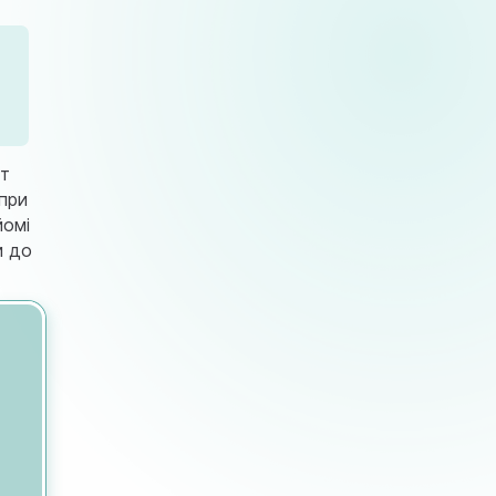
іт
при
йомі
и до