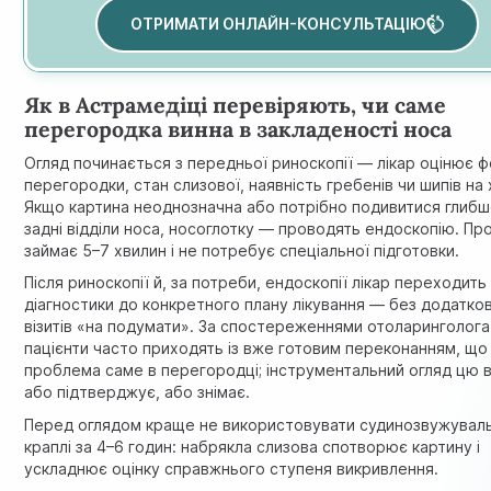
ОТРИМАТИ ОНЛАЙН-КОНСУЛЬТАЦІЮ
Як в Астрамедіці перевіряють, чи саме
перегородка винна в закладеності носа
Огляд починається з передньої риноскопії — лікар оцінює 
перегородки, стан слизової, наявність гребенів чи шипів на 
Якщо картина неоднозначна або потрібно подивитися глиб
задні відділи носа, носоглотку — проводять ендоскопію. П
займає 5–7 хвилин і не потребує спеціальної підготовки.
Після риноскопії й, за потреби, ендоскопії лікар переходить 
діагностики до конкретного плану лікування — без додатко
візитів «на подумати». За спостереженнями отоларинголога
пацієнти часто приходять із вже готовим переконанням, що
проблема саме в перегородці; інструментальний огляд цю 
або підтверджує, або знімає.
Перед оглядом краще не використовувати судинозвужуваль
краплі за 4–6 годин: набрякла слизова спотворює картину і
ускладнює оцінку справжнього ступеня викривлення.