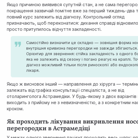
Якщо причиною виявився супутній стан, а не сама перегор
покращення зазвичай помітне вже за перший тиждень-два т
повний курс залежить від діагнозу. Контрольний огляд
призначають, щоб переконатися: дихання справді відновило
просто притупилось відчуття закладеності.
Самостійно визначити це складно — зовнішня форма нос
внутрішня кривизна перегородки не завжди збігаються.
Орієнтир для звернення: стійка закладеність з одного б
яка не залежить від сезону і погано реагує на краплі. Т
діагноз можливий тільки після риноскопії або ендоскопі
лікаря.
Якщо ж висновок інший — направлення до хірурга — термін
залежать від графіка консультації спеціаліста, а не від
отоларинголога Астрамедіки. У будь-якому з двох варіантів 
виходить з прийому не з невизначеністю, а з конкретним н
кроком.
Як проходить лікування викривлення нос
перегородки в Астрамедіці
У межах одного звернення пацієнт проходить весь шлях: ог