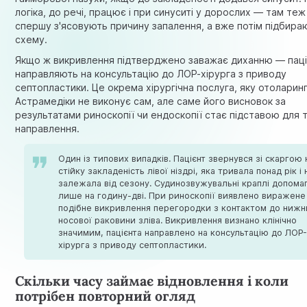
логіка, до речі, працює і при
синуситі у дорослих
— там теж
спершу з'ясовують причину запалення, а вже потім підбира
схему.
Якщо ж викривлення підтверджено заважає диханню — паці
направляють на консультацію до ЛОР-хірурга з приводу
септопластики. Це окрема хірургічна послуга, яку отоларин
Астрамедіки не виконує сам, але саме його висновок за
результатами риноскопії чи ендоскопії стає підставою для 
направлення.
Один із типових випадків. Пацієнт звернувся зі скаргою 
стійку закладеність лівої ніздрі, яка тривала понад рік і 
залежала від сезону. Судинозвужувальні краплі допома
лише на годину-дві. При риноскопії виявлено виражене
подібне викривлення перегородки з контактом до нижн
носової раковини зліва. Викривлення визнано клінічно
значимим, пацієнта направлено на консультацію до ЛОР
хірурга з приводу септопластики.
Скільки часу займає відновлення і коли
потрібен повторний огляд