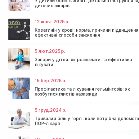
У дитини болить живіт: детальна інструкція ві
дитячих лікарів
12 жовт.
2025 р.
Креатинін у крові: норма, причини підвищення
ефективні способи зниження
5 лют.
2025 р.
Консультація ендокринолога та діагностика щитов
Знижки та акції на масаж у Київі
залози
Діагностика щитовидної залози
Акція: 20% знижки на консультації лікарів!
Запори у дітей: як розпізнати та ефективно
лікувати
15 бер.
2025 р.
Профілактика та лікування гельмінтозів: як
позбутися глистів назавжди
5 груд.
2024 р.
Тривалий біль у горлі: коли потрібна допомог
ЛОР-лікаря