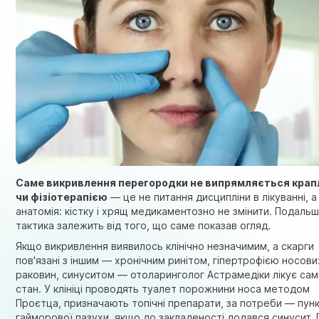
Саме викривлення перегородки не випрямляється кра
чи фізіотерапією
— це не питання дисципліни в лікуванні, а
анатомія: кістку і хрящ медикаментозно не змінити. Подаль
тактика залежить від того, що саме показав огляд.
Якщо викривлення виявилось клінічно незначимим, а скарги
пов'язані з іншим — хронічним ринітом, гіпертрофією носови
раковин, синуситом — отоларинголог Астрамедіки лікує са
стан. У клініці проводять
туалет порожнини носа
методом
Проєтца, призначають топічні препарати, за потреби —
пун
гайморової пазухи
, якщо до закладеності додався синусит. 