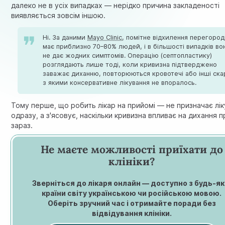
далеко не в усіх випадках — нерідко причина закладеності
виявляється зовсім іншою.
Ні. За даними
Mayo Clinic
, помітне відхилення перегоро
має приблизно 70–80% людей, і в більшості випадків во
не дає жодних симптомів. Операцію (септопластику)
розглядають лише тоді, коли кривизна підтверджено
заважає диханню, повторюються кровотечі або інші ска
з якими консервативне лікування не впоралось.
Тому перше, що робить лікар на прийомі — не призначає лі
одразу, а з'ясовує, наскільки кривизна впливає на дихання 
зараз.
Не маєте можливості приїхати до
клініки?
Зверніться до лікаря онлайн — доступно з будь-як
країни світу українською чи російською мовою.
Оберіть зручний час і отримайте поради без
відвідування клініки.