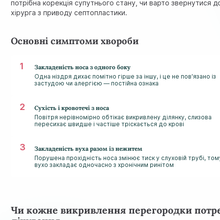
потрібна корекція супутнього стану, чи варто звернутися д
хірурга з приводу септопластики.
Основні симптоми хвороби
Закладеність носа з одного боку
Одна ніздря дихає помітно гірше за іншу, і це не пов'язано із
застудою чи алергією — постійна ознака
Сухість і кровотечі з носа
Повітря нерівномірно обтікає викривлену ділянку, слизова
пересихає швидше і частіше тріскається до крові
Закладеність вуха разом із нежитем
Порушена прохідність носа змінює тиск у слуховій трубі, том
вухо закладає одночасно з хронічним ринітом
Чи кожне викривлення перегородки потр