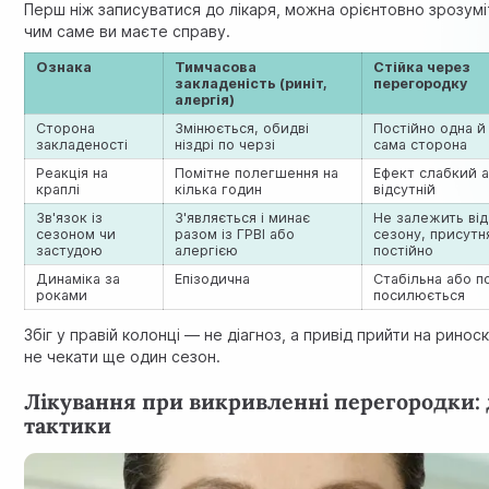
Перш ніж записуватися до лікаря, можна орієнтовно зрозумі
чим саме ви маєте справу.
Ознака
Тимчасова
Стійка через
закладеність (риніт,
перегородку
алергія)
Сторона
Змінюється, обидві
Постійно одна й
закладеності
ніздрі по черзі
сама сторона
Реакція на
Помітне полегшення на
Ефект слабкий 
краплі
кілька годин
відсутній
Зв'язок із
З'являється і минає
Не залежить від
сезоном чи
разом із ГРВІ або
сезону, присутн
застудою
алергією
постійно
Динаміка за
Епізодична
Стабільна або п
роками
посилюється
Збіг у правій колонці — не діагноз, а привід прийти на риноск
не чекати ще один сезон.
Лікування при викривленні перегородки: 
тактики