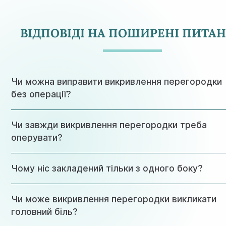
ВІДПОВІДІ НА ПОШИРЕНІ ПИТА
Чи можна виправити викривлення перегородки
без операції?
Саме викривлення — кістку і хрящ — без операції не випр
Чи завжди викривлення перегородки треба
Але якщо симптоми викликає не воно, а супутній стан, йог
лікують консервативно, і операція може не знадобитись з
оперувати?
Ні. Більшість викривлень не дають симптомів і ніякого втр
Чому ніс закладений тільки з одного боку?
не потребують. Питання про септопластику виникає тільки
коли кривизна підтверджено заважає диханню.
Найчастіше це або анатомічна особливість перегородки, 
Чи може викривлення перегородки викликати
гіпертрофія носової раковини з одного боку. Точну причи
видно тільки на риноскопії.
головний біль?