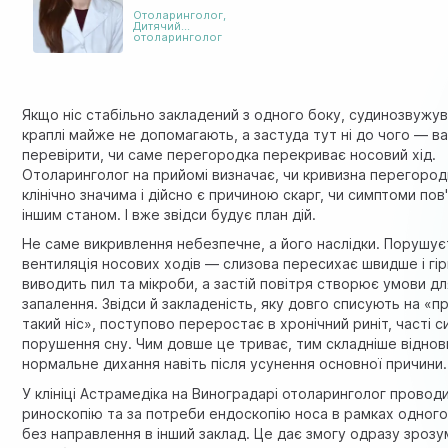
Отоларинголог
,
Дитячий
отоларинголог
Якщо ніс стабільно закладений з одного боку, судинозвужув
краплі майже не допомагають, а застуда тут ні до чого — в
перевірити, чи саме перегородка перекриває носовий хід.
Отоларинголог на прийомі визначає, чи кривизна перегород
клінічно значима і дійсно є причиною скарг, чи симптоми пов'
іншим станом. І вже звідси будує план дій.
Не саме викривлення небезпечне, а його наслідки. Порушу
вентиляція носових ходів — слизова пересихає швидше і гі
виводить пил та мікроби, а застій повітря створює умови д
запалення. Звідси й закладеність, яку довго списують на «п
такий ніс», поступово переростає в хронічний риніт, часті с
порушення сну. Чим довше це триває, тим складніше віднов
нормальне дихання навіть після усунення основної причини.
У клініці Астрамедіка на Виноградарі отоларинголог провод
риноскопію та за потреби ендоскопію носа в рамках одного 
без направлення в інший заклад. Це дає змогу одразу зрозум