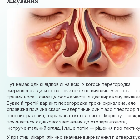
лікування
Тут немає однієї відповіді на всіх. У когось перегородка
викривлена з дитинства і ніяк себе не виявляє, у когось — н
травми носа, і саме ця форма частіше дає виражену закладе
Буває й третій варіант: перегородка трохи скривлена, але
справжня причина скарг — алергічний риніт або гіпертрофія
носових раковин, а кривизна тут ні до чого. Маршрут завжд
починається однаково: звернення до отоларинголога,
інструментальний огляд, і лише потім — рішення про тактику
У практиці лікаря клінічно значиме викривлення підтверджу