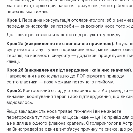
діагностика, перше призначення і розуміння, чи потрібен ко
через кілька тижнів.
Крок 1.
Первинна консультація отоларинголога: збір анамнез
передня риноскопія, за потреби — ендоскопія носа того ж 
Далі шлях розходиться залежно від результату огляду.
Крок 2а (викривлення не є основною причиною).
Лікуван
супутнього стану: туалет порожнини носа, медикаментозна
терапія, за наявності синуситу — додаткові процедури в тій
клініці.
Крок 2б (викривлення підтверджене і клінічно значиме).
Направлення на консультацію до ЛОР-хірурга з приводу
септопластики — поза межами поточного прийому.
Крок 3.
Контрольний огляд у отоларинголога Астрамедіки —
динаміки, коригування терапії або підтвердження, що диха
відновилось.
Якщо закладеність носа триває тижнями і ви не знаєте,
перегородка тут причина чи щось інше — це і є привід для о
а не для ще одного флакона крапель. Отоларинголог в Астр
на Виноградарі за один візит з'ясує причину та скаже, що р