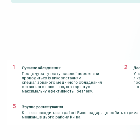
Сучасне обладнання
Дос
Процедура туалету носової порожнини
У н
проводиться із використанням
лік
спеціалізованого медичного обладнання
про
останнього покоління, що гарантує
під
максимальну ефективність і безпеку.
Зручне розташування
Клініка знаходиться в районі Виноградар, що робить отрим
мешканців цього району Київа.