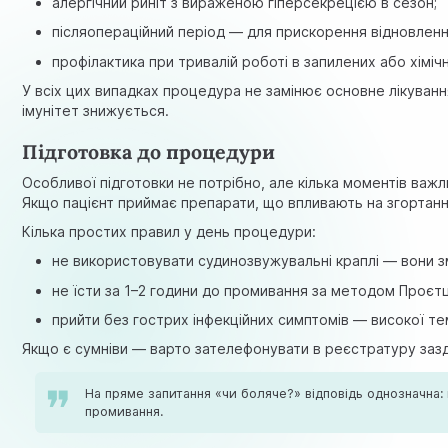
алергічний риніт з вираженою гіперсекрецією в сезон;
післяопераційний період — для прискорення відновленн
профілактика при тривалій роботі в запилених або хімі
У всіх цих випадках процедура не замінює основне лікуван
імунітет знижується.
Підготовка до процедури
Особливої підготовки не потрібно, але кілька моментів важ
Якщо пацієнт приймає препарати, що впливають на згортання
Кілька простих правил у день процедури:
не використовувати судинозвужувальні краплі — вони зм
не їсти за 1–2 години до промивання за методом Проє
прийти без гострих інфекційних симптомів — високої те
Якщо є сумніви — варто зателефонувати в реєстратуру зазд
На пряме запитання «чи боляче?» відповідь однозначна: 
промивання.