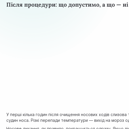
Після процедури: що допустимо, а що — ні
У перші кілька годин після очищення носових ходів слизов
судин носа. Різкі перепади температури — вихід на мороз о
Носове дихання, як правило, покращується одразу. Якщо лік