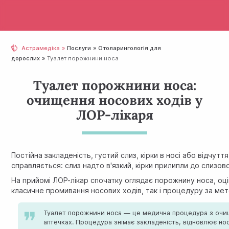
Астрамедіка
Послуги
Отолaрингологія для
дорослих
Туалет порожнини носа
Туалет порожнини носа:
очищення носових ходів у
ЛОР-лікаря
Постійна закладеність, густий слиз, кірки в носі або відчу
справляється: слиз надто в'язкий, кірки прилипли до слизов
На прийомі ЛОР-лікар спочатку оглядає порожнину носа, оцін
класичне промивання носових ходів, так і процедуру за ме
Туалет порожнини носа — це медична процедура з очищен
аптечках. Процедура знімає закладеність, відновлює но