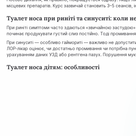
місцевих препаратів. Курс зазвичай становить 3–5 сеансів, ін
Туалет носа при риніті та синуситі: коли н
При риніті симптоми часто здаються «звичайною застудою» 
починає продукувати густий слиз постійно. Тоді промивання 
При синуситі — особливо гаймориті — важливо не допустити
ЛОР-лікар оцінює, чи достатньо промивання чи потрібна пун
урахуванням даних УЗД або рентгена пазух. Порушення
мук
Туалет носа дітям: особливості