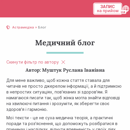
ЗАПИС
на прийом
Українська
Астрамедіка
Блог
Русский
Медичний блог
Скинути фільтр по автору
Автор: Муштук Руслана Іванівна
Для мене важливо, щоб кожна стаття ставала для
читачів не просто джерелом інформації, а й підтримкою
в непростих ситуаціях, пов'язаних зі здоров'ям. Я
намагаюся писати так, щоб жінка могла знайти відповіді
на хвилюючі питання і зрозуміти, як зберегти своє
здоров'я і гармонію.
Мої тексти - це не суха медична теорія, а практичні
поради та роз'яснення, що допоможуть розібратися в
причинах і наслідках, відчути впевненість у своїх діях.