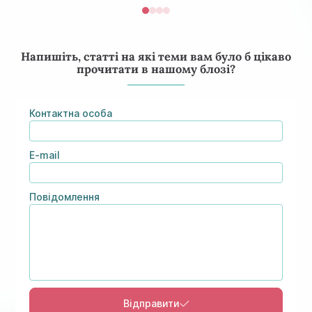
Напишіть, статті на які теми вам було б цікаво
прочитати в нашому блозі?
Контактна особа
E-mail
Консультація ендокринолога та діагностика
Повідомлення
Знижки та акції на масаж у Київі
щитовидної залози
Діагностика щитовидної залози
Акція: 20% знижки на консультації лікарів!
Відправити