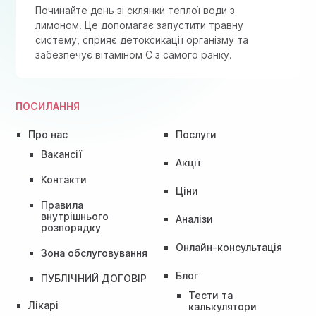
Починайте день зі склянки теплої води з
лимоном. Це допомагає запустити травну
систему, сприяє детоксикації організму та
забезпечує вітаміном C з самого ранку.
ПОСИЛАННЯ
Про нас
Послуги
Вакансії
Акції
Контакти
Ціни
Правила
внутрішнього
Аналізи
розпорядку
Онлайн-консультація
Зона обслуговування
Блог
ПУБЛІЧНИЙ ДОГОВІР
Тести та
Лікарі
калькулятори