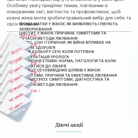
Особливу увагу приділяю темам, пов'язаним із
плануванням сім'ї, вагітністю та профілактикою, щоб
кожна жінка могла зробити правильний вибір для себе та
своїх близьких.
МІОМА МАТКИ У ЖІНОК: ЯК ВИЯВЛЯЮТЬ І ЛІКУЮТЬ
ЗАХВОРЮВАННЯ
ЦИСТИТ У ЖІНОК: ПРИЧИНИ, СИМПТОМИ ТА
ЧИТАТИ
СУЧАСНІ МЕТОДИ ЛІКУВАННЯ
СТРЕС, СОН І ГОРМОНИ: ЯК ВІЙНА ВПЛИВАЄ НА
ЧИТАТИ
ЖІНОЧЕ ЗДОРОВ’Я
15 січ.
ЗМІНА КОЛЬОРУ СЕЧІ: КОЛИ ПОТРІБНА
2026 р.
ЧИТАТИ
11 груд.
КОНСУЛЬТАЦІЯ УРОЛОГА
ВИДІЛЕННЯ З ПІХВИ: НОРМА, ПАТОЛОГІЯ ТА КОЛИ
2025 р.
ЧИТАТИ
17 лист.
ЗВЕРТАТИСЯ ДО ЛІКАРЯ
ІНФЕКЦІЇ СЕЧОВИВІДНИХ ШЛЯХІВ У ЖІНОК:
2025 р.
ЧИТАТИ
12 лист.
СИМПТОМИ, ПРИЧИНИ ТА ЕФЕКТИВНЕ ЛІКУВАННЯ
ЕНДОМЕТРІОЗ: СИМПТОМИ, ДІАГНОСТИКА ТА
2025 р.
ЧИТАТИ
12 жовт.
СУЧАСНІ МЕТОДИ ЛІКУВАННЯ
2025 р.
ЧИТАТИ
14 трав.
2025 р.
17 лист.
2024 р.
Діючі акції