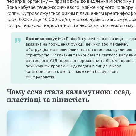
перегріві організму — призводить до виділення міоглобіну з
Вона набуває темно-коричневого, майже чорного кольору 
коли». Супроводжується різким підвищенням креатинфосфок
крові (КФК вище 10 000 Од/л), міоглобінурією і загрожує ро
гострої ниркової недостатності з необхідністю гемодіалізу.
Важливо розуміти:
Білірубін у сечі та жовтяниця — пр
вказівка на порушення функції печінки або механічну
обструкцію жовчовивідних шляхів каменем, пухлиною 
стриктурою. Поєднання темної сечі та світлого калу ви
екстреного УЗД черевної порожнини та біохімії крові з
печінковими пробами. Відкладати візит до лікаря
категорично не можна — можлива білірубінова
енцефалопатія.
Чому сеча стала каламутною: осад,
пластівці та пінистість