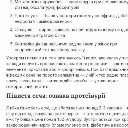
Метаболічні порушення — кристалурія при сечокислом
діатезі, оксалатурія, фосфатурія
Протеїнурія — білок у сечі при гломерулонефриті, діабе
нефропатії, амілоїдозі нирок
Ліпідурія — жирові включення при нефротичному синдро
масивною втратою білка
Контамінація вагінальними виділеннями у жінок при
неправильній техніці збору аналізу
Урохром і пігменти в сечі визначають її колір, але каламутні
завжди свідчить про наявність зваженої речовини — клітин
елементів, кристалів або мікроорганізмів. При бактеріальни
інфекціях сеча не просто каламутна — у ній чітко видно плас
слизу, гною, іноді — ниткоподібні кров’яні згустки через
геморагічний цистит.
Піниста сеча: ознака протеїнурії
Стійка пінистість сечі, що зберігається понад 2–3 хвилини і 
піну від пива, вказує на протеїнурію — патологічне підвище
вмісту білка в сечі понад 150 мг/добу. Зустрічається при хр
захворюваннях нирок (гломерулонефрит, діабетична нефроп