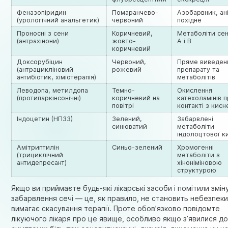
Феназопіридин
Помаранчево-
Азобарвник, ан
(урологічний анальгетик)
червоний
похідне
Проносні з сени
Коричневий,
Метаболіти сен
(антрахінони)
жовто-
А і B
коричневий
Доксорубіцин
Червоний,
Пряме виведен
(антрацикліновий
рожевий
препарату та
антибіотик, хіміотерапія)
метаболітів
Леводопа, метилдопа
Темно-
Окислення
(протипаркінсонічні)
коричневий на
катехоламінів 
повітрі
контакті з кис
Індоцетин (НПЗЗ)
Зелений,
Забарвлені
синюватий
метаболіти
індолоцтової к
Амітриптилін
Синьо-зелений
Хромогенні
(трициклічний
метаболіти з
антидепресант)
хіноніміновою
структурою
Якщо ви приймаєте будь-які лікарські засоби і помітили змін
забарвлення сечі — це, як правило, не становить небезпеки 
вимагає скасування терапії. Проте обов’язково повідомте
лікуючого лікаря про це явище, особливо якщо з’явилися до