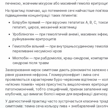
печінкою, жовчним міхуром або масивний гемоліз еритроцит
На практиці помічаю, що потемніння сечі найчастіше пов’яза
підвищенням концентрації таких пігментів:
Білірубін прямий — при вірусних гепатитах A, B, C, токс
гепатиті, цирозі, механічній жовтяниці
Уробіліноген — при гемолітичній анемії, масивних інфекц
руйнуванням еритроцитів
Гемоглобін вільний — при внутрішньосудинному гемолізі
переливанні несумісної крові
Міоглобін — при рабдоміолізі, краш-синдромі, компартм
синдромі після травм
Захворювання нирок симптоми дають різноманітні залежно 
рівня ураження нефрона. Гломерулонефрит і зміна сечі
проявляються характерним буро-червоним відтінком — ко
«м’ясних помиїв» через присутність вищолочених еритроцит
патогномонічний, тобто специфічний, признак запалення ни
клубочків, що вимагає біопсії нирки для верифікації діагнозу
У діагностичній практиці часто зустрічається класична тріа
симптомів: темна сеча кольору пива + знебарвлений (ахолі