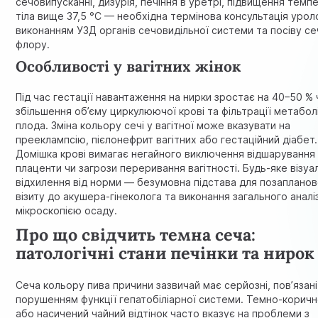
сечовипусканні, дизурія, печіння в уретрі, підвищення темп
тіла вище 37,5 °C — необхідна термінова консультація урол
виконанням УЗД органів сечовидільної системи та посіву се
флору.
Особливості у вагітних жінок
Під час гестації навантаження на нирки зростає на 40–50 %
збільшення об’єму циркулюючої крові та фільтрації метаболі
плода. Зміна кольору сечі у вагітної може вказувати на
прееклампсію, пієлонефрит вагітних або гестаційний діабет.
Домішка крові вимагає негайного виключення відшарування
плаценти чи загрози переривання вагітності. Будь-яке візуа
відхилення від норми — безумовна підстава для позаплано
візиту до акушера-гінеколога та виконання загального аналіз
мікроскопією осаду.
Про що свідчить темна сеча:
патологічні стани печінки та нирок
Сеча кольору пива причини зазвичай має серйозні, пов’язані
порушенням функції гепатобіліарної системи. Темно-корич
або насичений чайний відтінок часто вказує на проблеми з