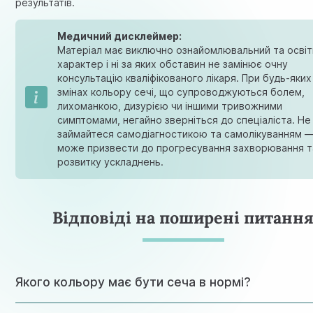
результатів.
Медичний дисклеймер:
Матеріал має виключно ознайомлювальний та освіт
характер і ні за яких обставин не замінює очну
консультацію кваліфікованого лікаря. При будь-яких
змінах кольору сечі, що супроводжуються болем,
лихоманкою, дизурією чи іншими тривожними
симптомами, негайно зверніться до спеціаліста. Не
займайтеся самодіагностикою та самолікуванням 
може призвести до прогресування захворювання т
розвитку ускладнень.
Відповіді на поширені питанн
Якого кольору має бути сеча в нормі?
Від світло-солом’яного до бурштиново-жовтого залежно 