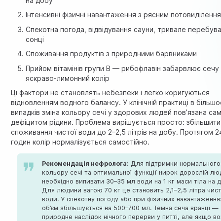
на добу
Інтенсивні фізичні навантаження з рясним потовиділенн
Спекотна погода, відвідування сауни, тривале перебув
сонці
Споживання продуктів з природними барвниками
Прийом вітамінів групи B — рибофлавін забарвлює сечу
яскраво-лимонний колір
Ці фактори не становлять небезпеки і легко коригуються
відновленням водного балансу. У клінічній практиці в більшо
випадків зміна кольору сечі у здорових людей пов’язана сам
дефіцитом рідини. Проблема вирішується просто: збільшити
споживання чистої води до 2–2,5 літрів на добу. Протягом 
годин колір нормалізується самостійно.
Рекомендація нефролога:
Для підтримки нормального
кольору сечі та оптимальної функції нирок дорослій лю
необхідно випивати 30–35 мл води на 1 кг маси тіла на 
Для людини вагою 70 кг це становить 2,1–2,5 літра чист
води. У спекотну погоду або при фізичних навантаження
об’єм збільшується на 500–700 мл. Темна сеча вранці —
природне наслідок нічного перерви у питті, але якщо во