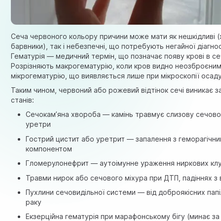
Сеча червоного кольору причини може мати як нешкідливі (
барвники), так і небезпечні, що потребують негайної діагно
Гематурія — медичний термін, що позначає появу крові в сеч
Розрізняють макрогематурію, коли кров видно неозброєним 
мікрогематурію, що виявляється лише при мікроскопії осаду
Таким чином, червоний або рожевий відтінок сечі виникає з
станів:
Сечокам’яна хвороба — камінь травмує слизову сечово
уретри
Гострий цистит або уретрит — запалення з геморагічн
компонентом
Гломерулонефрит — аутоімунне ураження ниркових клу
Травми нирок або сечового міхура при ДТП, падіннях з
Пухлини сечовидільної системи — від доброякісних пап
раку
Екзерційна гематурія при марафонському бігу (минає за