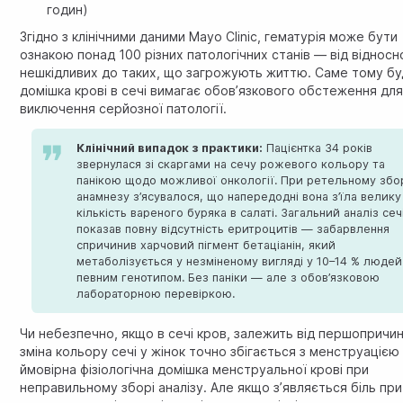
годин)
Згідно з
клінічними даними Mayo Clinic
, гематурія може бути
ознакою понад 100 різних патологічних станів — від відносн
нешкідливих до таких, що загрожують життю. Саме тому бу
домішка крові в сечі вимагає обов’язкового обстеження дл
виключення серйозної патології.
Клінічний випадок з практики:
Пацієнтка 34 років
звернулася зі скаргами на сечу рожевого кольору та
панікою щодо можливої онкології. При ретельному збо
анамнезу з’ясувалося, що напередодні вона з’їла велику
кількість вареного буряка в салаті. Загальний аналіз сеч
показав повну відсутність еритроцитів — забарвлення
спричинив харчовий пігмент бетаціанін, який
метаболізується у незміненому вигляді у 10–14 % людей
певним генотипом. Без паніки — але з обов’язковою
лабораторною перевіркою.
Чи небезпечно, якщо в сечі кров, залежить від першопричи
зміна кольору сечі у жінок точно збігається з менструацією
ймовірна фізіологічна домішка менструальної крові при
неправильному зборі аналізу. Але якщо з’являється біль при