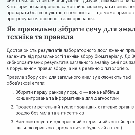
симптоми: біль при сечовипусканні, дизурія, лихоманка чи н
Категорично заборонено самостійно скасовувати призначен
препарати без консультації спеціаліста — це може призвес
прогресування основного захворювання.
Як правильно зібрати сечу для анал
техніка та правила
Достовірність результатів лабораторного дослідження пря
залежить від правильності техніки збору біоматеріалу. До 3
хибнопозитивних результатів загального аналізу сечі пов’яз
з порушенням правил збору, а не з реальною патологією.
Правила збору сечі для загального аналізу включають такі
обов’язкові етапи:
Збирати першу ранкову порцію — вона найбільш
концентрована та інформативна для діагностики
Провести ретельний туалет зовнішніх статевих органі
водою без мила та антисептиків
Використовувати одноразовий стерильний контейнер з
щільною кришкою (продається в будь-якій аптеці)