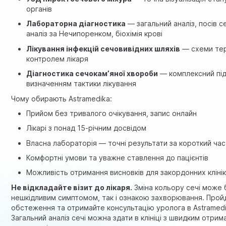
органів
Лабораторна діагностика
— загальний аналіз, посів се
аналіз за Нечипоренком, біохімія крові
Лікування інфекцій сечовивідних шляхів
— схеми тера
контролем лікаря
Діагностика сечокам’яної хвороби
— комплексний під
визначенням тактики лікування
Чому обирають Astramedika:
Прийом без тривалого очікування, запис онлайн
Лікарі з понад 15-річним досвідом
Власна лабораторія — точні результати за короткий час
Комфортні умови та уважне ставлення до пацієнтів
Можливість отримання висновків для закордонних кліні
Не відкладайте візит до лікаря.
Зміна кольору сечі може 
нешкідливим симптомом, так і ознакою захворювання. Прой
обстеження та отримайте консультацію уролога в Astramedi
Загальний аналіз сечі можна здати в клініці з швидким отри