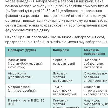
через виведення забарвлених метаболітів нирками. Сеча
помаранчевого кольору що це означає після прийому вітамі
(рибофлавіну) в дозі 10–50 мг? Це абсолютно нормальна
фізіологічна реакція — водорозчинний вітамін не накопичуєт
організмі і виводиться нирками у незміненому вигляді, заб
сечу в характерний яскраво-жовтий або помаранчевий колі
флуоресцентного відтінку.
Найпоширеніші препарати, що змінюють забарвлення сечі,
представлено в таблиці з вказівкою механізму забарвлення
Препарат (група)
Колір сечі
Механізм
забарвлення
Рифампіцин
Червоно-
Виведення
(протитуберкульозний
помаранчевий
забарвлених
антибіотик)
метаболітів
Нітроксолін
Яскраво-
Хінолонове пох
(уроантисептик)
жовтий,
барвними
шафрановий
властивостями
Метронідазол
Темно-
Окислення
(антипротозойний)
коричневий,
нітроімідазолів
червоно-бурий
кислому серед
Вітаміни групи B (B2, B6,
Лимонно-
Надлишок
B12)
жовтий,
рибофлавіну, п
флуоресцентний
екскреція