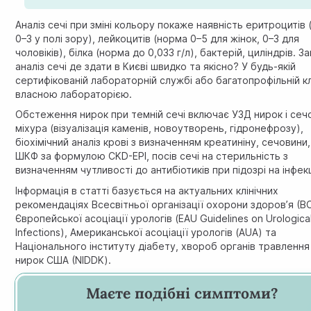
Аналіз сечі
при зміні кольору покаже наявність еритроцитів
0–3 у полі зору), лейкоцитів (норма 0–5 для жінок, 0–3 для
чоловіків), білка (норма до 0,033 г/л), бактерій, циліндрів. З
аналіз сечі де здати в Києві швидко та якісно? У будь-якій
сертифікованій лабораторній службі або багатопрофільній клі
власною лабораторією.
Обстеження нирок при темній сечі включає УЗД нирок і сеч
міхура (візуалізація каменів, новоутворень, гідронефрозу),
біохімічний аналіз крові з визначенням креатиніну, сечовини,
ШКФ за формулою CKD-EPI, посів сечі на стерильність з
визначенням чутливості до антибіотиків при підозрі на інфек
Інформація в статті базується на актуальних клінічних
рекомендаціях Всесвітньої організації охорони здоров’я (В
Європейської асоціації урологів (EAU Guidelines on Urologica
Infections), Американської асоціації урологів (AUA) та
Національного інституту діабету, хвороб органів травлення
нирок США (NIDDK).
Маєте подібні симптоми?