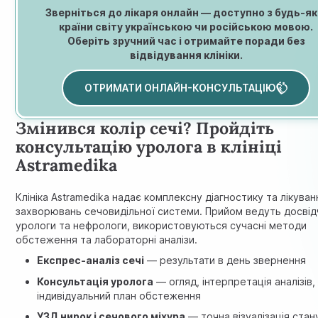
Зверніться до лікаря онлайн — доступно з будь-як
країни світу українською чи російською мовою.
Оберіть зручний час і отримайте поради без
відвідування клініки.
ОТРИМАТИ ОНЛАЙН-КОНСУЛЬТАЦІЮ
Змінився колір сечі? Пройдіть
консультацію уролога в клініці
Astramedika
Клініка Astramedika надає комплексну діагностику та лікуван
захворювань сечовидільної системи. Прийом ведуть досвід
урологи та нефрологи, використовуються сучасні методи
обстеження та лабораторні аналізи.
Експрес-аналіз сечі
— результати в день звернення
Консультація уролога
— огляд, інтерпретація аналізів,
індивідуальний план обстеження
УЗД нирок і сечового міхура
— точна візуалізація стан