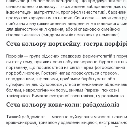
паличкою (Pseudomonas aeruginosa), що продукує пігмент пі
синьо-зеленого кольору. Також зелене забарвлення дають
індометацин, амітриптилін, пропофол (анестетик), барвники
продуктах харчування та напоях. Синя сеча — виняткова рід
пов’язана з внутрішньовенним введенням метиленового си
для діагностики чи лікування, або зі спадковою сімейною
гіперкальціємією (синдром «синіх пелюшок» у немовлят).
Сеча кольору портвейну: гостра порфір
Порфірія — група рідкісних спадкових ферментопатій з пор
синтезу гему, при яких сеча набуває червоно-бурого відтін
портвейну, що посилюється на світлі через фотоокислення
порфобіліногену. Гострий напад провокується стресом,
голодуванням, інфекціями, прийомом барбітуратів або
сульфаніламідів. Супроводжується інтенсивними абдомінал
болями, неврологічними порушеннями (парези, психози),
тахікардією. Вимагає екстреної госпіталізації у реанімацію.
Сеча кольору кока-коли: рабдоміоліз
Тяжкий рабдоміоліз — масивне руйнування м’язової тканини
краш-синдромі, тривалому здавленні кінцівок, екстремальн