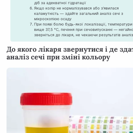
діб за адекватної гідратації
Якщо колір не нормалізувався або з’явилася
каламутність — здайте загальний аналіз сечі з
мікроскопією осаду
При появі болю будь-якої локалізації, температури
вище 37,5 °C, печіння при сечовипусканні — негайн
зверніться до лікаря, не чекаючи результатів аналіз
До якого лікаря звернутися і де зда
аналіз сечі при зміні кольору