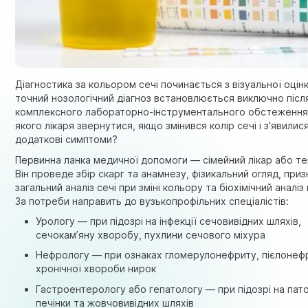
Діагностика за кольором сечі починається з візуальної оцінк
точний нозологічний діагноз встановлюється виключно післ
комплексного лабораторно-інструментального обстеження
якого лікаря звернутися, якщо змінився колір сечі і з’явилис
додаткові симптоми?
Первинна ланка медичної допомоги — сімейний лікар або те
Він проведе збір скарг та анамнезу, фізикальний огляд, при
загальний аналіз сечі при зміні кольору та біохімічний аналіз 
За потреби направить до вузькопрофільних спеціалістів:
Урологу
— при підозрі на інфекції сечовивідних шляхів,
сечокам’яну хворобу, пухлини сечового міхура
Нефрологу — при ознаках гломерулонефриту, пієлонеф
хронічної хвороби нирок
Гастроентерологу або гепатологу — при підозрі на пат
печінки та жовчовивідних шляхів