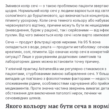
Змінився колір сечі — з такою проблемою пацієнти звертаю
щодня. Нормальний колір сечі у людини варіюється від світ
солом’яного до бурштинового, що визначається концентра
пігменту урохрому. Коли сеча темного кольору або набува
червонуватого відтінку, причини можуть бути як нешкідлив
(зневоднення, буряк у раціоні), так і серйозними — від інфек
пухлин. Від чого змінюється колір сечі і коли варто хвилюва
Сеча — продукт фільтрації крові нирками. На 95 % вона
складається з води, решта — продукти метаболізму: сечови
креатинін, солі, пігменти. Що означає колір сечі в конкретній
ситуації? Лише з урахуванням додаткових симптомів та
лабораторних даних можна встановити точну причину.
У клінічній практиці Astramedika ми регулярно стикаємося з
пацієнтами, стурбованими зміною забарвлення сечі. У більш
випадків це пов’язано з фізіологічними факторами — недост
споживанням рідини, особливостями харчування або прий
медикаментів. Проте значна частина звернень вимагає дет
обстеження для виключення патології нирок, печінки чи
сечовивідних шляхів.
Якого кольору має бути сеча в нормі