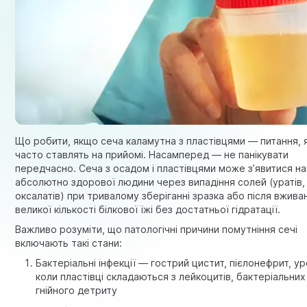
Що робити, якщо сеча каламутна з пластівцями — питання, 
часто ставлять на прийомі. Насамперед — не панікувати
передчасно. Сеча з осадом і пластівцями може з’явитися на
абсолютно здорової людини через випадіння солей (уратів,
оксалатів) при тривалому зберіганні зразка або після вжива
великої кількості білкової їжі без достатньої гідратації.
Важливо розуміти, що патологічні причини помутніння сечі
включають такі стани:
Бактеріальні інфекції — гострий цистит, пієлонефрит, ур
коли пластівці складаються з лейкоцитів, бактеріальних 
гнійного детриту