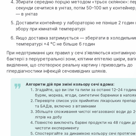
Збирати середню порцію методом «трьох склянок»: пер
секунди сечитися в унітаз, потім 50–100 мл у контейнер
— в унітаз
Доставити контейнер у лабораторію не пізніше 2 годин 
збору при кімнатній температурі
Якщо доставка затримується — зберігати в холодильни
температурі +4 °C не більше 6 годин
При недотриманні цих правил у сечі з’являються контаміную
бактерії з періуретральної зони, клітини епітелію шкіри, вагі
виділення, що спотворює реальну картину і призводить до
гіпердіагностики інфекцій сечовивідних шляхів.
Алгоритм дій при зміні кольору сечі вдома:
Згадайте, що ви їли та пили за останні 12–24 годи
буряк, морква, ягоди, синтетичні барвники в напоя
Перевірте список усіх прийнятих лікарських препар
та БАДів, включно з вітамінами
Збільште споживання чистої негазованої води до 2
літрів на добу
Повністю виключіть барвні продукти на 48 годин д
чистоти експерименту
Спостерігайте за динамікою кольору сечі протягом