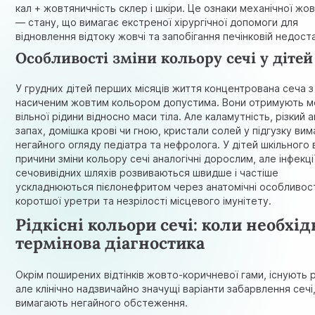
кал + жовтяничність склер і шкіри. Це ознаки механічної жо
— стану, що вимагає екстреної хірургічної допомоги для
відновлення відтоку жовчі та запобігання печінковій недоста
Особливості зміни кольору сечі у дітей
У грудних дітей перших місяців життя концентрована сеча з
насиченим жовтим кольором допустима. Вони отримують 
вільної рідини відносно маси тіла. Але каламутність, різкий 
запах, домішка крові чи гною, кристали солей у підгузку ви
негайного огляду педіатра та нефролога. У дітей шкільного 
причини зміни кольору сечі аналогічні дорослим, але інфекці
сечовивідних шляхів розвиваються швидше і частіше
ускладнюються пієлонефритом через анатомічні особливос
коротшої уретри та незрілості місцевого імунітету.
Рідкісні кольори сечі: коли необхід
термінова діагностика
Окрім поширених відтінків жовто-коричневої гами, існують рі
але клінічно надзвичайно значущі варіанти забарвлення сечі
вимагають негайного обстеження.