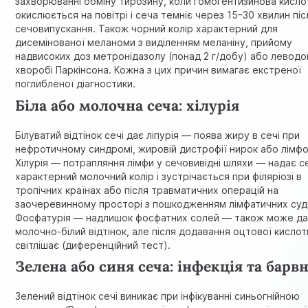
захворюванні обміну тирозину, коли гомогентизинова кисло
окислюється на повітрі і сеча темніє через 15–30 хвилин піс
сечовипускання. Також чорний колір характерний для
дисемінованої меланоми з виділенням меланіну, прийому
надвисоких доз метронідазолу (понад 2 г/добу) або леводо
хворобі Паркінсона. Кожна з цих причин вимагає екстреної
поглибленої діагностики.
Біла або молочна сеча: хілурія
Білуватий відтінок сечі дає ліпурія — поява жиру в сечі при
нефротичному синдромі, жировій дистрофії нирок або лімфо
Хілурія — потрапляння лімфи у сечовивідні шляхи — надає с
характерний молочний колір і зустрічається при філяріозі в
тропічних країнах або після травматичних операцій на
заочеревинному просторі з пошкодженням лімфатичних суд
Фосфатурія — надлишок фосфатних солей — також може да
молочно-білий відтінок, але після додавання оцтової кислот
світлішає (диференційний тест).
Зелена або синя сеча: інфекція та барв
Зелений відтінок сечі виникає при інфікуванні синьогнійною