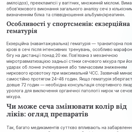
амілоїдоз), прееклампсії у вагітних, множинній мієломі. Вим
обов’язкового виконання загального аналізу сечі з кількісни
визначенням білка та співвідношення альбумін/креатинін.
Особливості у спортсменів: екзерційна
гематурія
Екзерційна (навантажувальна) гематурія — транзиторна по
крові в сечі після інтенсивних тренувань, особливо марафо
бігу на дистанції понад 20 км. Пов’язана з механічною
мікротравматизацією задньої стінки сечового міхура при йо
ударах об лонне зчленування або тимчасовим зниженням
ниркового кровотоку при максимальній ЧСС. Зазвичай мина
самостійно протягом 24–48 годин. Якщо гематурія зберігає
довше 72 годин — необхідна консультація спортивного ліка
уролога для виключення органічної патології нирок чи сечо
міхура.
Чи може сеча змінювати колір від
ліків: огляд препаратів
Так, багато медикаментів суттєво впливають на забарвленн