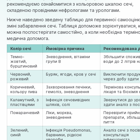
рекомендуємо ознайомитися з
кольоровою шкалою сечі
,
складеною провідними нефрологами та урологами.
Нижче наведено зведену таблицю для первинної самооцінк
зміні забарвлення сечі. Таблиця допоможе зорієнтуватися, 
можна поспостерігати самостійно, а коли необхідна термін
медична допомога.
Колір сечі
Ймовірна причина
Рекомендована д
Темно-
Зневоднення, вітаміни
Збільшити спожи
жовтий,
групи B
води до 2 літрів 
бурштиновий
Червоний,
Буряк, ягоди, кров у сечі
Виключити проду
рожевий
через добу здати 
Коричневий,
Захворювання печінки,
Термінова консуль
кольору пива
гемоліз, зневоднення
лікаря та біохімія 
Каламутний, з
Інфекція сечовивідних
Звернутися до ур
пластівцями
шляхів, солі
здати аналіз з по
Помаранчевий
Ліки, морква,
Перевірити прийн
зневоднення
препарати, збіль
пиття
Зелений,
Інфекція Pseudomonas,
Аналіз сечі з посі
синій
барвники, рідкісні
консультація
хвороби
інфекціоніста