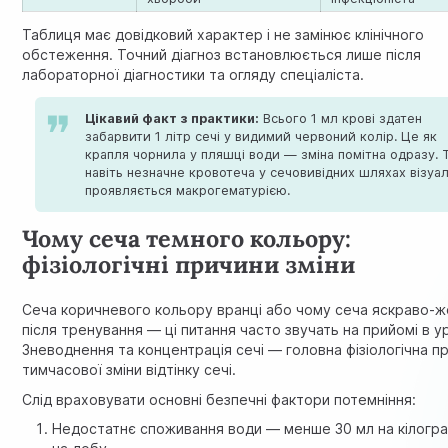
Таблиця має довідковий характер і не замінює клінічного
обстеження. Точний діагноз встановлюється лише після
лабораторної діагностики та огляду спеціаліста.
Цікавий факт з практики:
Всього 1 мл крові здатен
забарвити 1 літр сечі у видимий червоний колір. Це як
крапля чорнила у пляшці води — зміна помітна одразу. 
навіть незначне кровотеча у сечовивідних шляхах візуа
проявляється макрогематурією.
Чому сеча темного кольору:
фізіологічні причини зміни
Сеча коричневого кольору вранці або чому сеча яскраво-
після тренування — ці питання часто звучать на прийомі в у
Зневоднення та концентрація сечі — головна фізіологічна п
тимчасової зміни відтінку сечі.
Слід враховувати основні безпечні фактори потемніння:
Недостатнє споживання води — менше 30 мл на кілогра