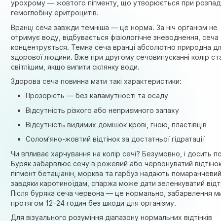
урохрому — жовтого пігменту, що утворюється при розпад
гемоглобіну еритроцитів.
Вранці сеча завжди темніша — це норма. За ніч організм не
отримує воду, відбувається фізіологічне зневоднення, сеча
концентрується. Темна сеча вранці абсолютно природна д
здорової людини. Вже при другому сечовипусканні колір ст
світлішим, якщо випити склянку води.
Здорова сеча повинна мати такі характеристики:
Прозорість — без каламутності та осаду
Відсутність різкого або неприємного запаху
Відсутність видимих домішок крові, гною, пластівців
Солом’яно-жовтий відтінок за достатньої гідратації
Чи впливає харчування на колір сечі? Безумовно, і досить п
Буряк забарвлює сечу в рожевий або червонуватий відтіно
пігмент бетаціанін, морква та гарбуз надають помаранчевий
завдяки каротиноїдам, спаржа може дати зеленкуватий відт
Після буряка сеча червона — це нормально, забарвлення м
протягом 12–24 годин без шкоди для організму.
Для візуального розуміння діапазону нормальних відтінків