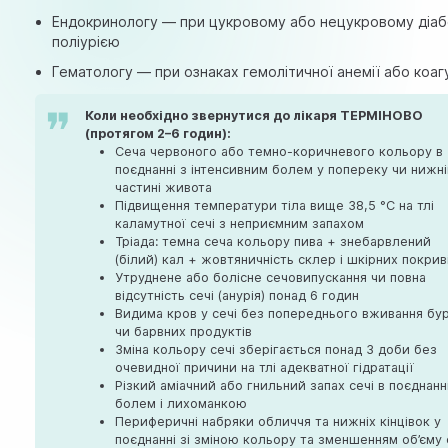
Ендокринологу
— при цукровому або нецукровому діабе
поліурією
Гематологу — при ознаках гемолітичної анемії або коаг
Коли необхідно звернутися до лікаря ТЕРМІНОВО
(протягом 2–6 годин):
Сеча червоного або темно-коричневого кольору в
поєднанні з інтенсивним болем у попереку чи нижн
частині живота
Підвищення температури тіла вище 38,5 °C на тлі
каламутної сечі з неприємним запахом
Тріада: темна сеча кольору пива + знебарвлений
(білий) кал + жовтяничність склер і шкірних покрив
Утруднене або болісне сечовипускання чи повна
відсутність сечі (анурія) понад 6 годин
Видима кров у сечі без попереднього вживання бу
чи барвних продуктів
Зміна кольору сечі зберігається понад 3 доби без
очевидної причини на тлі адекватної гідратації
Різкий аміачний або гнильний запах сечі в поєднанн
болем і лихоманкою
Периферичні набряки обличчя та нижніх кінцівок у
поєднанні зі зміною кольору та зменшенням об’єму 