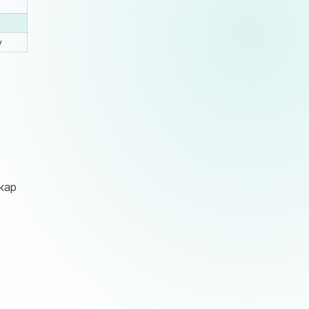
у
ікар