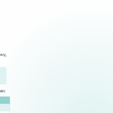
нну,
ін: