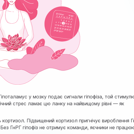
 Гіпоталамус у мозку подає сигнали гіпофіза, той стимул
нічний стрес ламає цю ланку на найвищому рівні — як
ь кортизол. Підвищений кортизол пригнічує вироблення 
. Без ГнРГ гіпофіз не отримує команди, яєчники не працюю