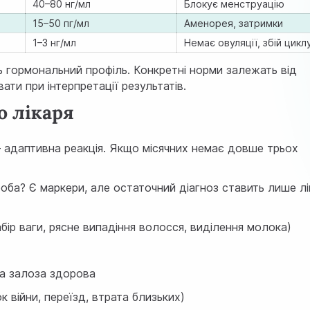
40–80 нг/мл
Блокує менструацію
15–50 пг/мл
Аменорея, затримки
1–3 нг/мл
Немає овуляції, збій цикл
 гормональний профіль. Конкретні норми залежать від
ати при інтерпретації результатів.
о лікаря
 адаптивна реакція. Якщо місячних немає довше трьох
ороба? Є маркери, але остаточний діагноз ставить лише л
бір ваги, рясне випадіння волосся, виділення молока)
на залоза здорова
к війни, переїзд, втрата близьких)