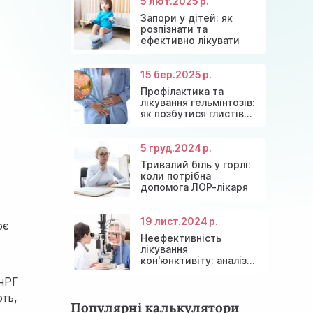
5 лют.
2025 р.
Запори у дітей: як
розпізнати та
ефективно лікувати
15 бер.
2025 р.
Профілактика та
лікування гельмінтозів:
як позбутися глистів
назавжди
5 груд.
2024 р.
Тривалий біль у горлі:
коли потрібна
допомога ЛОР-лікаря
19 лист.
2024 р.
ює
Неефективність
лікування
кон'юнктивіту: аналіз
причин та сучасні
ГнРГ
рішення
ть,
Популярні калькулятори