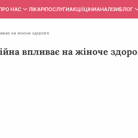
ПРО НАС
ЛІКАРІ
ПОСЛУГИ
АКЦІЇ
ЦІНИ
АНАЛІЗИ
БЛОГ
Вакансії
Тест
пливає на жіноче здоров’я
Контакти
Правила внутрішнього розпорядку
війна впливає на жіноче здоро
Зона обслуговування
ПУБЛІЧНИЙ ДОГОВІР