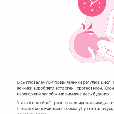
Вісь гіпоталамус-гіпофіз-яєчники регулює цикл.
яєчники виробляти естроген і прогестерон. Хро
перегорілий запобіжник вимикає весь будинок.
У стані постійної тривоги наднирники викидают
(гонадотропін-рилізинг гормону) у гіпоталамусі