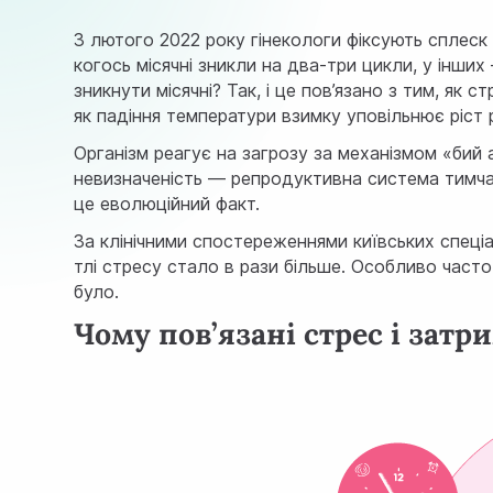
З лютого 2022 року гінекологи фіксують сплеск 
когось місячні зникли на два-три цикли, у інших
зникнути місячні? Так, і це пов’язано з тим, як
як падіння температури взимку уповільнює ріст 
Організм реагує на загрозу за механізмом «бий 
невизначеність — репродуктивна система тимча
це еволюційний факт.
За клінічними спостереженнями київських спеціа
тлі стресу стало в рази більше. Особливо часто
було.
Чому пов’язані стрес і зат