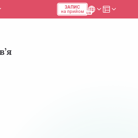
ЗАПИС
на прийом
и та калькулятори
Українська
Русский
в’я
Київ, р-н Подільський,
Виноградар, вул.Межова, 23Б,
04123
+38 (068) 371-12-29
Viber
ПН-ПТ
08:00-19:00
СБ
09:00-15:00