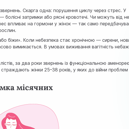
звернень. Скарга одна: порушення циклу через стрес. У
 — болісні затримки або рясні кровотечі. Чи можуть від не
 стрес впливає на гормони у жінок — так само передбачува
рослин.
або біжи». Коли небезпека стає хронічною — сирени, нов
сово вимикається. В умовах виживання вагітність небаж
лістів, за два роки звернень із функціональною аменоре
 страждають жінки 25–38 років, у яких до війни проблем
римка місячних