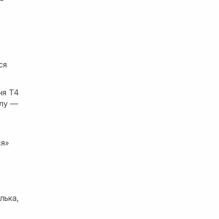
ся
ня Т4
клу —
ся»
лька,