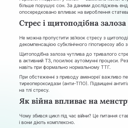
більше порушує сон. За даними
досліджень енд
опосередковано впливає на вироблення статевих
Стрес і щитоподібна залоза
Не можна пропустити зв’язок стресу з щитопод
декомпенсацією субклінічного гіпотиреозу або 
Щитоподібна залоза чутлива до тривалого стре
в активний Т3, посилює аутоімунні процеси. Рез
навіть при формально нормальному ТТГ.
При обстеженні з приводу аменореї важливо пере
тиреопероксидази (анти-ТПО). Підвищені антиті
на тлі стресу.
Як війна впливає на менст
Чому збився цикл під час війни? Це питання ставл
і вони діють комплексно.