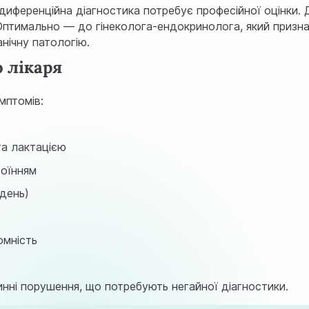
иференційна діагностика потребує професійної оцінки. 
? Оптимально — до гінеколога-ендокринолога, який призн
анічну патологію.
о лікаря
мптомів:
та лактацією
воїнням
 день)
омність
инні порушення, що потребують негайної діагностики.