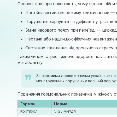
Основні фактори пояснюють, чому під час війни з
Постійна активація режиму «виживання» — 
Порушення харчування і дефіцит нутрієнтів 
Зміна часового поясу при переїзді — циркад
Нестача або надлишок фізичних навантажен
Системне запалення від хронічного стресу п
Таким чином, стрес і жіноче здоров’я пов’язані 
метаболічну.
За окремими дослідженнями українських спе
менструальних порушень у воєнний період 
Порівняння гормональних показників у жінок у ст
Гормон
Норма
Кортизол
5–25 мкг/дл