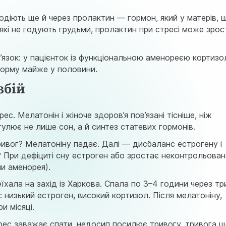
одіють ще й через пролактин — гормон, який у матерів, 
 які не годують грудьми, пролактин при стресі може зрос
’язок: у пацієнток із функціональною аменореєю кортизо
норму майже у половини.
збій
с. Мелатонін і жіноче здоров’я пов’язані тісніше, ніж
улює не лише сон, а й синтез статевих гормонів.
ривог? Мелатоніну падає. Далі — дисбаланс естрогену і
? При дефіциті сну естроген або зростає неконтрольова
чи аменорея).
реїхала на захід із Харкова. Спала по 3–4 години через т
зи: низький естроген, високий кортизол. Після мелатоніну,
и місяці.
рес заважає спати, недосип посилює тривогу, тривога щ