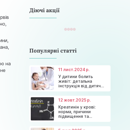
astramedikaa@gmail.com
Діючі акції
рвів
но,
ини,
ана,
Популярні статті
єю на
11 лист.
2024 р.
 не
У дитини болить
Консультація ендокринолога та
Акція: 20% знижки на
живіт: детальна
Знижки та акції на масаж у Київі
діагностика щитовидної залози
Діагностика щитовидної залози
консультації лікарів!
інструкція від дитячих
лікарів
12 жовт.
2025 р.
Креатинін у крові:
норма, причини
підвищення та
ефективні способи
зниження