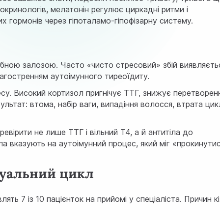
окринологів
, мелатонін регулює циркадні ритми і
 гормонів через гіпоталамо-гіпофізарну систему.
ібною залозою. Часто «чисто стресовий» збій виявляєть
загостренням аутоімунного тиреоїдиту.
су. Високий кортизол пригнічує
ТТГ
, знижує перетворен
ультат: втома, набір ваги, випадіння волосся, втрата ци
вірити не лише ТТГ і вільний Т4, а й антитіла до
ла вказують на аутоімунний процес, який міг «прокинути
руальний цикл
ять 7 із 10 пацієнток на прийомі у спеціаліста. Причин кі