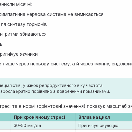
никли місячні:
симпатична нервова система не вимикається
для синтезу гормонів
ні ритми збиваються
ь
ригнічує яєчники
не лише через нервову систему, а й через імунну, ендокри
ціалістів, у жінок репродуктивного віку частота
зросла кратно порівняно з довоєнними показниками.
ресі та в нормі (орієнтовні значення) показує масштаб зм
При хронічному стресі
Вплив на цикл
30–50 мкг/дл
Пригнічує овуляцію