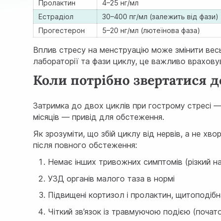
Пролактин
4–25 нг/мл
Естрадіол
30–400 пг/мл (залежить від фази)
Прогестерон
5–20 нг/мл (лютеїнова фаза)
Вплив стресу на менструацію може змінити весь
лабораторії та фази циклу, це важливо враховув
Коли потрібно звертатися д
Затримка до двох циклів при гострому стресі —
місяців — привід для обстеження.
Як зрозуміти, що збій циклу від нервів, а не хв
після повного обстеження:
Немає інших тривожних симптомів (різкий на
УЗД органів малого таза в нормі
Підвищені кортизол і пролактин, щитоподіб
Чіткий зв’язок із травмуючою подією (почато