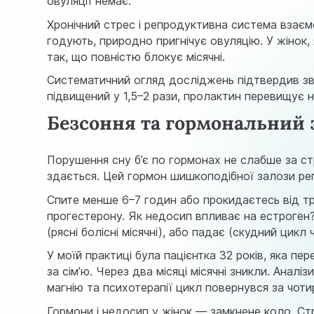
овуляції немає.
Хронічний стрес і репродуктивна система взаєм
годують, природно пригнічує овуляцію. У жінок,
так, що повністю блокує місячні.
Систематичний огляд досліджень
підтвердив зв
підвищений у 1,5–2 рази, пролактин перевищує 
Безсоння та гормональний 
Порушення сну б’є по гормонах не слабше за стре
здається. Цей гормон шишкоподібної залози рег
Спите менше 6–7 годин або прокидаєтесь від т
прогестерону. Як недосип впливає на естроген
(рясні болісні місячні), або падає (скудний цикл 
У моїй практиці була пацієнтка 32 років, яка пе
за сім’ю. Через два місяці місячні зникли. Аналі
магнію та психотерапії цикл повернувся за чотир
Гормони і недосип у жінок — замкнене коло. Ст