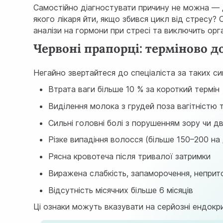
Самостійно діагностувати причину не можна — д
якого лікаря йти, якщо збився цикл від стресу
аналізи на гормони при стресі та виключить орг
Червоні прапорці: терміново д
Негайно звертайтеся до спеціаліста за таких си
Втрата ваги більше 10 % за короткий термін
Виділення молока з грудей поза вагітністю 
Сильні головні болі з порушенням зору чи д
Різке випадіння волосся (більше 150–200 на
Рясна кровотеча після тривалої затримки
Виражена слабкість, запаморочення, неприт
Відсутність місячних більше 6 місяців
Ці ознаки можуть вказувати на серйозні ендокр