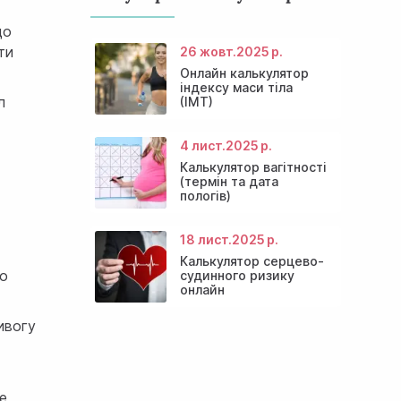
що
ти
26 жовт.
2025 р.
Онлайн калькулятор
індексу маси тіла
л
(ІМТ)
4 лист.
2025 р.
Калькулятор вагітності
(термін та дата
пологів)
18 лист.
2025 р.
Калькулятор серцево-
но
судинного ризику
онлайн
ривогу
е