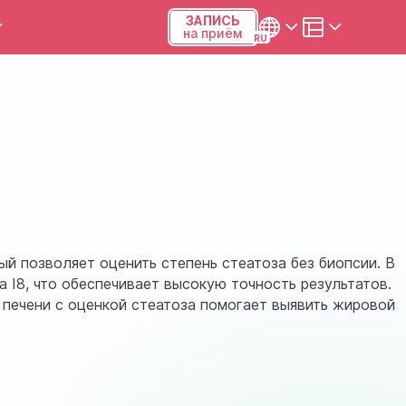
ЗАПИСЬ
на приём
ы и калькуляторы
Українська
Русский
Киев, р-н Подольский,
Виноградарь, ул.Межевая,
23Б, 04123
+38 (068) 371-12-29
й позволяет оценить степень стеатоза без биопсии. В
 I8, что обеспечивает высокую точность результатов.
Viber
 печени с оценкой стеатоза помогает выявить жировой
ПН-ПТ
08:00-19:00
СБ
09:00-15:00