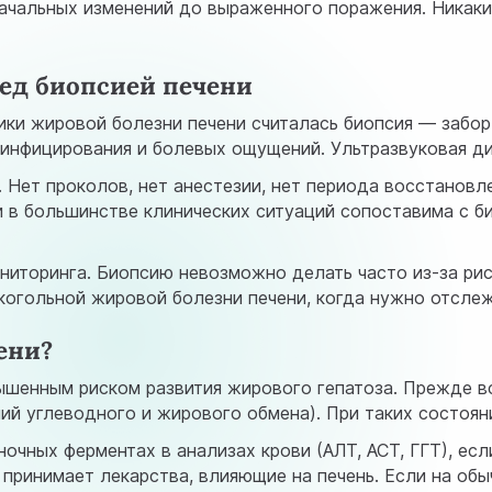
начальных изменений до выраженного поражения. Никак
ед биопсией печени
ки жировой болезни печени считалась биопсия — забор
 инфицирования и болевых ощущений. Ультразвуковая ди
 Нет проколов, нет анестезии, нет периода восстановл
 в большинстве клинических ситуаций сопоставима с би
иторинга. Биопсию невозможно делать часто из-за рис
когольной жировой болезни печени, когда нужно отслеж
ени?
шенным риском развития жирового гепатоза. Прежде в
ий углеводного и жирового обмена). При таких состоян
чных ферментах в анализах крови (АЛТ, АСТ, ГГТ), есл
 принимает лекарства, влияющие на печень. Если на об