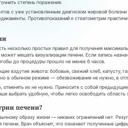
точнить степень поражения.
нтов с уже установленным диагнозом жировой болезни п
едикаменты. Противопоказаний к стеатометрии практиче
ни
сть несколько простых правил для получения максималь
 может мешать визуализации печени. Если запись назнач
 чтобы до процедуры прошло не менее 6 часов.
щие вздутие живота: бобовые, свежий хлеб, капусту, га
но в обычном режиме — обезвоживание не нужно, в отли
, отменять их не нужно. Приносите с собой предыдущие
чше выбрать удобную, чтобы легко освободить область 
трии печени?
ычному образу жизни — никаких ограничений нет. Резул
печени. Врач объяснит, что означают полученные цифры 