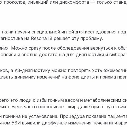
их проколов, инъекций или дискомфорта — только станд
 ткани печени специальной иглой для исследования под
агностика на Resona I8 решает эту проблему.
ения. Можно сразу после обследования вернуться к об
опсией и вполне достаточна для диагностики и выбора
ков, а УЗ-диагностику можно повторять хоть ежемесяч
ивать динамику изменений на фоне диеты и приема преп
сего это люди с избыточным весом и метаболическим с
иях печень часто накапливает жир даже при отсутствии
и причина не установлена. Процедура показана пациент
ычном УЗИ выявили диффузные изменения печени или вра