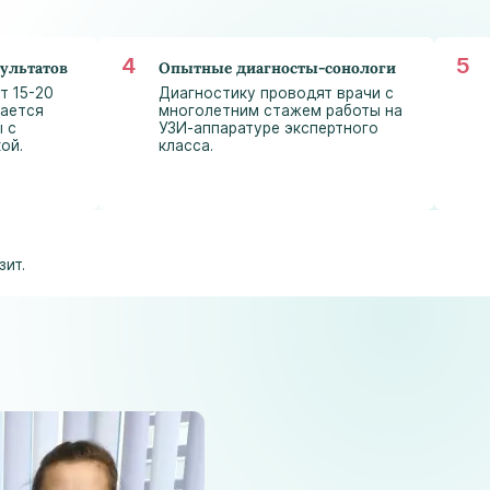
astramedikaa@gmail.com
зультатов
Опытные диагносты-сонологи
т 15-20
Диагностику проводят врачи с
дается
многолетним стажем работы на
ы с
УЗИ-аппаратуре экспертного
ой.
класса.
ит.