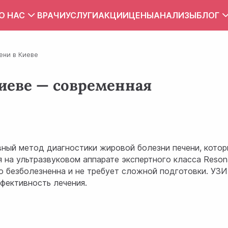
О НАС
ВРАЧИ
УСЛУГИ
АКЦИИ
ЦЕНЫ
АНАЛИЗЫ
БЛОГ
Вакансии
Тест
ени в Киеве
Контакты
Правила внутреннего распорядка
Киеве — современная
Зона обслуживания
ПУБЛИЧНЫЙ ДОГОВОР
ный метод диагностики жировой болезни печени, которы
на ультразвуковом аппарате экспертного класса Resona
о безболезненна и не требует сложной подготовки. УЗИ
ффективность лечения.