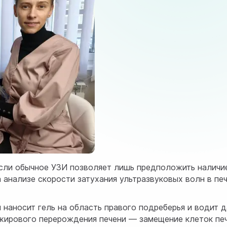
Если обычное УЗИ позволяет лишь предположить наличи
 анализе скорости затухания ультразвуковых волн в пе
ч наносит гель на область правого подреберья и водит 
(жирового перерождения печени — замещение клеток пе