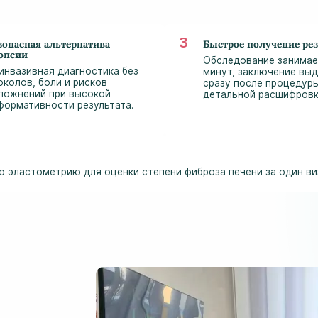
зопасная альтернатива
Быстрое получение ре
опсии
Обследование занимае
инвазивная диагностика без
минут, заключение вы
околов, боли и рисков
сразу после процедур
ложнений при высокой
детальной расшифровк
формативности результата.
эластометрию для оценки степени фиброза печени за один виз