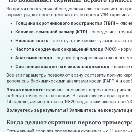
Во время проведения обследования наш специалист по пре
параметры, которые оцениваются во время УЗИ-скрининга:
Толщина воротникового пространства (ТВП)
– ключе
Копчико-теменной размер (КТР)
– определяет точный
Носовая кость
– её отсутствие может указывать на 
Частота сердечных сокращений плода (ЧСС)
– норм
Анатомия плода
– оценка формирования головного мо
Состояние плаценты и околоплодных вод
– важные 
Все эти параметры позволяют врачу составить полную карт
дополнены биохимическими анализами крови (PAPP-A и сво
Важно понимать:
скрининг оценивает вероятность рисков,
ребёнка точно есть патология. В таких случаях врач пред
14 неделе, амниоцентез на 16-20 неделе или экспертное У
Волнуетесь за результаты? Запишитесь на консультац
Когда делают скрининг первого триместр
Оптимальный срок для проведения скрининга – с 11 недель