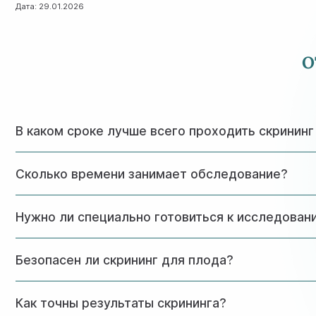
Дата:
29.01.2026
О
В каком сроке лучше всего проходить скринин
Оптимальный период для проведения скрининга – 11-13 н
Сколько времени занимает обследование?
Полное обследование, включая консультацию и УЗИ, заним
Нужно ли специально готовиться к исследован
При трансабдоминальном УЗИ необходимо прийти с полным
Безопасен ли скрининг для плода?
Скрининг первого триместра абсолютно безопасен. УЗИ н
Как точны результаты скрининга?