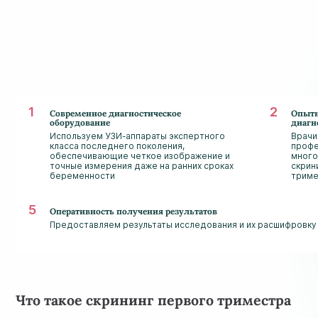
Современное диагностическое
Опытн
оборудование
диагн
Используем УЗИ-аппараты экспертного
Врачи
класса последнего поколения,
профе
обеспечивающие четкое изображение и
много
точные измерения даже на ранних сроках
скрин
беременности
триме
Оперативность получения результатов
Предоставляем результаты исследования и их расшифровку 
Что такое скрининг первого триместра