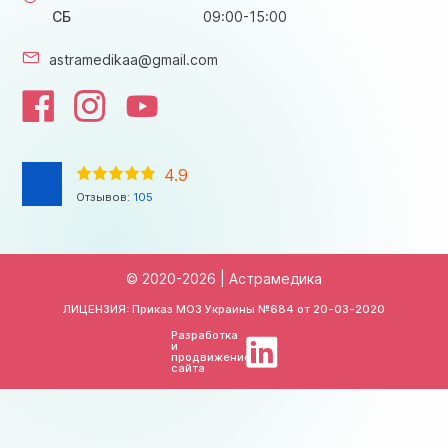
СБ
09:00-15:00
astramedikaa@gmail.com
4.9
Отзывов:
105
© 2020-2026 | Астрамедика
ЛИЦЕНЗИЯ: Приказ МОЗ Украины №684 от
20-03-2020
Разработка
и
продвижение
сайта