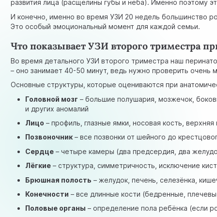
развития лица (расщелины губы и нёба). Именно поэтому э
И конечно, именно во время УЗИ 20 недель большинство р
Это особый эмоциональный момент для каждой семьи.
Что показывает УЗИ второго триместра п
Во время детального УЗИ второго триместра наш перинат
– оно занимает 40-50 минут, ведь нужно проверить очень 
Основные структуры, которые оцениваются при анатомиче
Головной мозг
– большие полушария, мозжечок, боков
и других аномалий
Лицо
– профиль, глазные ямки, носовая кость, верхня
Позвоночник
– все позвонки от шейного до крестцовог
Сердце
– четыре камеры (два предсердия, два желудо
Лёгкие
– структура, симметричность, исключение кист
Брюшная полость
– желудок, печень, селезёнка, киш
Конечности
– все длинные кости (бедренные, плечевые
Половые органы
– определение пола ребёнка (если р