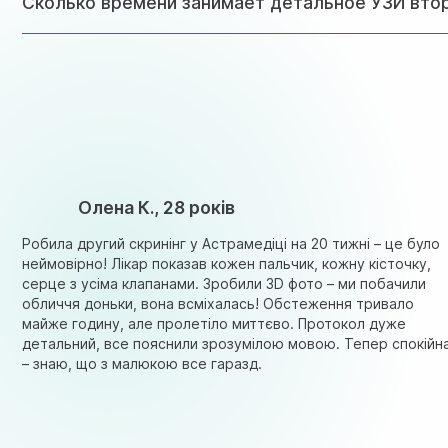
Сколько времени занимает детальное УЗИ втор
абсолютно разные вещи. Многие серьёзные пороки (напр
здорового ребёнка. Эти пороки видны только на детальн
это критически важно для безопасного ведения беремен
Анатомическое УЗИ плода занимает 40-50 минут, иногда 
структуры малыша по международному протоколу: головной
лёгкие, органы брюшной полости (желудок, печень, почки
оценка плаценты, пуповины, вод, шейки матки. Всего бо
от качества осмотра зависит выявление пороков.
Олена К., 28 років
Робила другий скринінг у Астрамедіці на 20 тижні – це було
неймовірно! Лікар показав кожен пальчик, кожну кісточку,
серце з усіма клапанами. Зробили 3D фото – ми побачили
обличчя доньки, вона всміхалась! Обстеження тривало
майже годину, але пролетіло миттєво. Протокол дуже
детальний, все пояснили зрозумілою мовою. Тепер спокійн
– знаю, що з малюкою все гаразд.