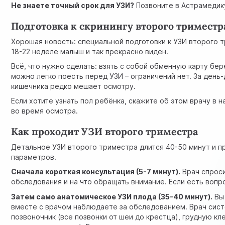
Не знаете точный срок для УЗИ?
Позвоните в Астрамедику
Подготовка к скринингу второго триместр
Хорошая новость: специальной подготовки к УЗИ второго т
18-22 неделе малыш и так прекрасно виден.
Всё, что нужно сделать: взять с собой обменную карту бе
можно легко поесть перед УЗИ – ограничений нет. За день-
кишечника редко мешает осмотру.
Если хотите узнать пол ребёнка, скажите об этом врачу в н
во время осмотра.
Как проходит УЗИ второго триместра
Детальное УЗИ второго триместра длится 40-50 минут и п
параметров.
Сначала короткая консультация (5-7 минут).
Врач спроси
обследования и на что обращать внимание. Если есть вопр
Затем само анатомическое УЗИ плода (35-40 минут).
Вы 
вместе с врачом наблюдаете за обследованием. Врач систем
позвоночник (все позвонки от шеи до крестца), грудную кле