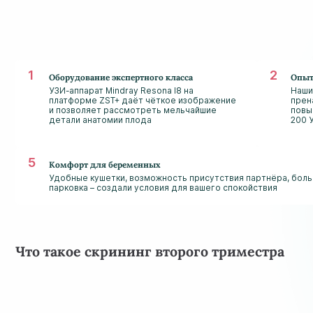
Оборудование экспертного класса
Опыт
УЗИ-аппарат Mindray Resona I8 на
Наши
платформе ZST+ даёт чёткое изображение
прен
и позволяет рассмотреть мельчайшие
повы
детали анатомии плода
200 
Комфорт для беременных
Удобные кушетки, возможность присутствия партнёра, боль
парковка – создали условия для вашего спокойствия
Что такое скрининг второго триместра