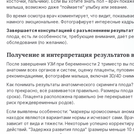
косточки, пальчики). Если вы хотите знать пол – врач пок
малыша, возможно даже "поймаете" улыбку или зевание.
Во время осмотра врач комментирует, что видит, показыва
намного эмоциональнее. Фотографирует интересные кадры 
Завершается консультацией с разъяснением результато
плода, есть ли особенности, требующие внимания, даёт 
обследования (по желанию).
Получение и интерпретация результатов 
После завершения УЗИ при беременности 2 триместр вы по
анатомии всех органов и систем, оценку плаценты, пуповин
рекомендациями, фотографии малыша, включая 3D/4D снимк
Как понимать результаты анатомического скрининга плода? 
это прекрасно, всё развивается правильно. Размеры плода
срока). Плацента расположена правильно (не перекрывает 
риск преждевременных родов).
Если выявлены особенности: "маркеры хромосомных аномал
находок являются вариантами нормы и исчезают сами. Врач
зависит от вида и тяжести. Некоторые успешно корректир
действий. "Задержка развития плода" (размеры меньше 10