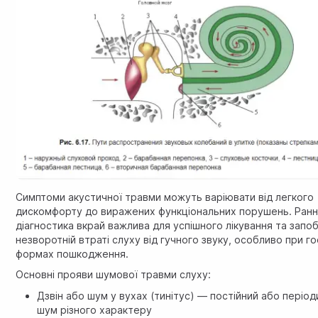
Симптоми акустичної травми можуть варіювати від легкого
дискомфорту до виражених функціональних порушень. Ран
діагностика вкрай важлива для успішного лікування та запоб
незворотній втраті слуху від гучного звуку, особливо при г
формах пошкодження.
Основні прояви шумової травми слуху:
Дзвін або шум у вухах (тинітус) — постійний або періо
шум різного характеру