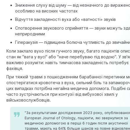
Зниження слуху від шуму — від незначного до виражено
особливо на високих частотах
Відчуття закладеності вуха або «ватності» звуків
Спотворення звукового сприйняття — звуки можуть зд
неприродними
Гіперакузія — підвищена болюча чутливість до звичайни
Коли заклало вухо після гучного звуку, багато пацієнтів оп
стан як "вата у вусі" або "наче перебуваю під водою". У зв'я
важливо розуміти: навіть тимчасова закладеність потребує
фахівця.
При тяжкій травмі з пошкодженням барабанної перетинки 
спостерігатися кровотеча з вуха, сильний біль та запаморо
цих випадках потрібна негайна медична допомога. Подібні 
часто зустрічаються при контузії від вибухової хвилі у
військовослужбовців.
"За результатами дослідження 2023 року, опубліковано
European Journal of Otology, пацієнти, які звернулися за
медичною допомогою в перші 6 годин після акустичної
травми, мають на 64% більше шансів на повне відновле