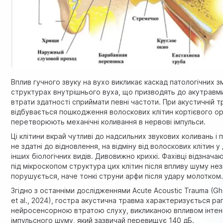
Вплив гучного звуку на вухо викликає каскад патологічних зм
структурах внутрішнього вуха, що призводять до акутравми
втрати здатності сприймати певні частоти. При акустичній т
відбувається пошкодження волоскових клітин кортієвого орг
перетворюють механічні коливання в нервові імпульси.
Ці клітини вкрай чутливі до надсильних звукових коливань і
не здатні до відновлення, на відміну від волоскових клітин у
інших біологічних видів. Дивовижно крихкі. Фахівці відзнача
під мікроскопом структура цих клітин після впливу шуму не
порушується, наче тонкі струни арфи після удару молотком
Згідно з останніми дослідженнями
Acute Acoustic Trauma (G
et al., 2024)
, гостра акустична травма характеризується р
нейросенсорною втратою слуху, викликаною впливом інте
імпульсного шуму, який зазвичай перевищує 140 дБ.