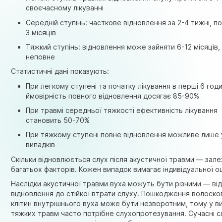
своєчасному лікуванні
Середній ступінь: часткове відновлення за 2-4 тижні, п
3 місяців
Тяжкий ступінь: відновлення може зайняти 6-12 місяців
неповне
Статистичні дані показують:
При легкому ступені та початку лікування в перші 6 год
ймовірність повного відновлення досягає 85-90%
При травмі середньої тяжкості ефективність лікування
становить 50-70%
При тяжкому ступені повне відновлення можливе лише 
випадків
Скільки відновлюється слух після акустичної травми — зале
багатьох факторів. Кожен випадок вимагає індивідуальної оц
Наслідки акустичної травми вуха можуть бути різними — ві
відновлення до стійкої втрати слуху. Пошкодження волоско
клітин внутрішнього вуха може бути незворотним, тому у в
тяжких травм часто потрібне слухопротезування. Сучасні с