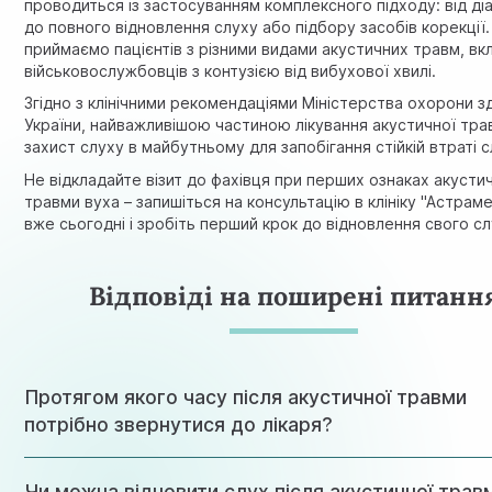
проводиться із застосуванням комплексного підходу: від ді
до повного відновлення слуху або підбору засобів корекції
приймаємо пацієнтів з різними видами акустичних травм, в
військовослужбовців з контузією від вибухової хвилі.
Згідно з
клінічними рекомендаціями Міністерства охорони з
України
, найважливішою частиною лікування акустичної тра
захист слуху в майбутньому для запобігання стійкій втраті с
Не відкладайте візит до фахівця при перших ознаках акусти
травми вуха – запишіться на консультацію в клініку "Астраме
вже сьогодні і зробіть перший крок до відновлення свого сл
Відповіді на поширені питанн
Протягом якого часу після акустичної травми
потрібно звернутися до лікаря?
Оптимальний час звернення — перші 6 годин після травми
Чи можна відновити слух після акустичної трав
статистикою, це підвищує шанси на повне відновлення сл