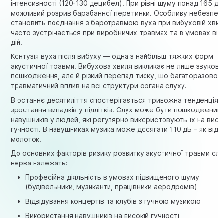
інтенсивності (120-130 децибел). При рівні шуму понад 165 
можливий розрив барабанної перетинки. Особливу небезпе
становить поєднання з баротравмою вуха при вибуховій хви
часто зустрічається при виробничих травмах та в умовах в
дій.
Контузія вуха після вибуху — одна з найбільш тяжких форм
акустичної травми. Вибухова хвиля викликає не лише звуко
пошкодження, але й різкий перепад тиску, що багаторазов
травматичний вплив на всі структури органа слуху.
В останнє десятиліття спостерігається тривожна тенденці
зростання випадків у підлітків. Слух може бути пошкоджени
навушників у людей, які регулярно використовують їх на вис
гучності. В навушниках музика може досягати 110 дБ – як ві
молоток.
До основних факторів ризику розвитку акустичної травми с
нерва належать:
Професійна діяльність в умовах підвищеного шуму
(будівельники, музиканти, працівники аеродромів)
Відвідування концертів та клубів з гучною музикою
Використання навушників на високій гучності