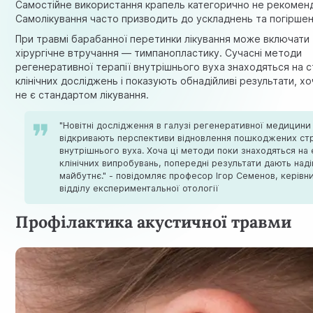
Самостійне використання крапель категорично не рекомен
Самолікування часто призводить до ускладнень та погіршен
При травмі барабанної перетинки лікування може включати
хірургічне втручання — тимпанопластику. Сучасні методи
регенеративної терапії внутрішнього вуха знаходяться на с
клінічних досліджень і показують обнадійливі результати, хо
не є стандартом лікування.
"Новітні дослідження в галузі регенеративної медицини
відкривають перспективи відновлення пошкоджених ст
внутрішнього вуха. Хоча ці методи поки знаходяться на 
клінічних випробувань, попередні результати дають над
майбутнє." - повідомляє професор Ігор Семенов, керівн
відділу експериментальної отології
Профілактика акустичної травми