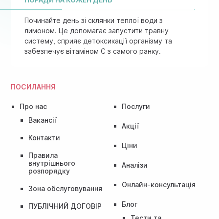
Починайте день зі склянки теплої води з
лимоном. Це допомагає запустити травну
систему, сприяє детоксикації організму та
забезпечує вітаміном C з самого ранку.
ПОСИЛАННЯ
Про нас
Послуги
Вакансії
Акції
Контакти
Ціни
Правила
внутрішнього
Аналізи
розпорядку
Онлайн-консультація
Зона обслуговування
Блог
ПУБЛІЧНИЙ ДОГОВІР
Тести та