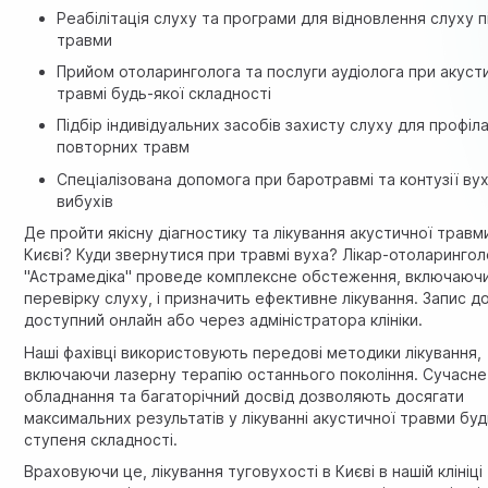
Реабілітація слуху та програми для відновлення слуху п
травми
Прийом отоларинголога та послуги аудіолога при акуст
травмі будь-якої складності
Підбір індивідуальних засобів захисту слуху для профіл
повторних травм
Спеціалізована допомога при баротравмі та контузії вух
вибухів
Де пройти якісну діагностику та лікування акустичної травм
Києві? Куди звернутися при травмі вуха?
Лікар-отоларингол
"Астрамедiка" проведе комплексне обстеження, включаюч
перевірку слуху, і призначить ефективне лікування. Запис д
доступний онлайн або через адміністратора клініки.
Наші фахівці використовують передові методики лікування,
включаючи лазерну терапію останнього покоління. Сучасне
обладнання та багаторічний досвід дозволяють досягати
максимальних результатів у лікуванні акустичної травми бу
ступеня складності.
Враховуючи це, лікування туговухості в Києві в нашій клініці