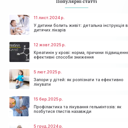
Популярні статті
11 лист.
2024 р.
У дитини болить живіт: детальна інструкція в
дитячих лікарів
12 жовт.
2025 р.
Креатинін у крові: норма, причини підвищенн
ефективні способи зниження
5 лют.
2025 р.
Консультація ендокринолога та діагностика щитов
Знижки та акції на масаж у Київі
залози
Діагностика щитовидної залози
Акція: 20% знижки на консультації лікарів!
Запори у дітей: як розпізнати та ефективно
лікувати
15 бер.
2025 р.
Профілактика та лікування гельмінтозів: як
позбутися глистів назавжди
5 груд.
2024 р.