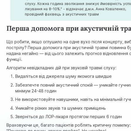
слуху. Кожна година зволікання знижує ймовірність усп
лікування на 8-10%." - відзначає д.м.н. Анна Коваленко,
провідний фахівець з акустичних травм
Перша допомога при акустичній тр
Що робити, якщо оглушило на одне вухо після концерту, ви
пострілу? Перша допомога при акустичній травмі повинна б
надана негайно — від цього залежить прогноз відновлення 
функції.
Алгоритм невідкладних дій при звуковій травмі слуху:
Видаліться від джерела шуму якомога швидше
Забезпечте повний акустичний спокій — уникайте гучних
мінімум 24-48 годин
Не використовуйте навушники, навіть на мінімальній гуч
Уникайте різких звуків та шумних приміщень
Зверніться до ЛОР-лікаря протягом перших 6 годин
Враховуючи це, багато пацієнтів роблять критичну помилку:
"Почекаю до ранку, авжеж пройде". Не чекайте!