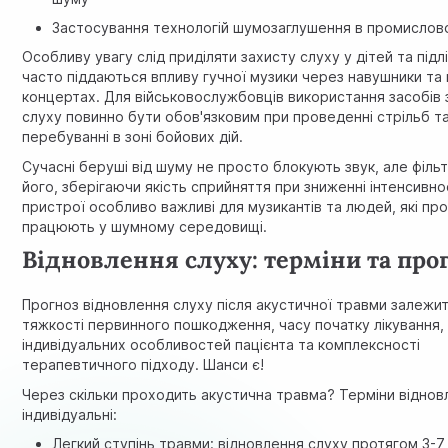
Застосування технологій шумозаглушення в промислов
Особливу увагу слід приділяти захисту слуху у дітей та підліт
часто піддаються впливу гучної музики через навушники та 
концертах. Для військовослужбовців використання засобів 
слуху повинно бути обов'язковим при проведенні стрільб т
перебуванні в зоні бойових дій.
Сучасні беруші від шуму не просто блокують звук, але філь
його, зберігаючи якість сприйняття при зниженні інтенсивнос
пристрої особливо важливі для музикантів та людей, які пр
працюють у шумному середовищі.
Відновлення слуху: терміни та про
Прогноз відновлення слуху після акустичної травми залежит
тяжкості первинного пошкодження, часу початку лікування,
індивідуальних особливостей пацієнта та комплексності
терапевтичного підходу. Шанси є!
Через скільки проходить акустична травма? Терміни віднов
індивідуальні:
Легкий ступінь травми: відновлення слуху протягом 3-7 