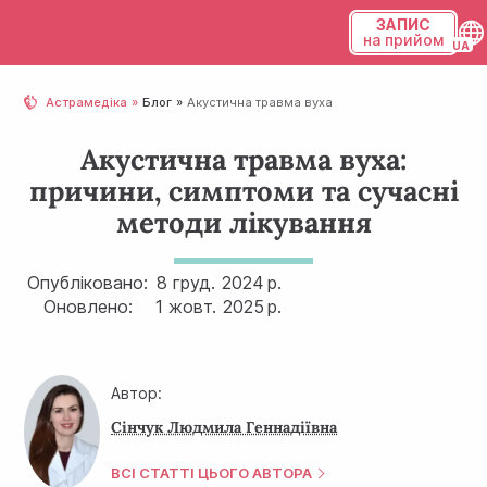
ЗАПИС
на прийом
Українська
Астрамедіка
Блог
Акустична травма вуха
Русский
Акустична травма вуха:
причини, симптоми та сучасні
методи лікування
Опубліковано:
8 груд.
2024 р.
Оновлено:
1 жовт.
2025 р.
Автор:
Сінчук Людмила Геннадіївна
ВСІ СТАТТІ ЦЬОГО АВТОРА