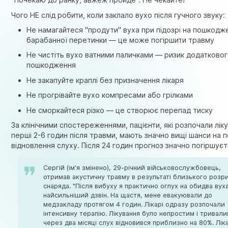
Чого НЕ слід робити, коли заклало вухо після гучного звуку:
Не намагайтеся "продути" вуха при підозрі на пошкодж
барабанної перетинки — це може погіршити травму
Не чистіть вухо ватними паличками — ризик додатково
пошкодження
Не закапуйте краплі без призначення лікаря
Не прогрівайте вухо компресами або грілками
Не сморкайтеся різко — це створює перепад тиску
За клінічними спостереженнями, пацієнти, які розпочали лік
перші 2-6 годин після травми, мають значно вищі шанси на 
відновлення слуху. Після 24 годин прогноз значно погіршуєт
Сергій (ім'я змінено), 29-річний військовослужбовець,
отримав акустичну травму в результаті близького розр
снаряда. "Після вибуху я практично оглух на обидва вуха
найсильніший дзвін. На щастя, мене евакуювали до
медзакладу протягом 4 годин. Лікарі одразу розпочали
інтенсивну терапію. Лікування було непростим і тривали
через два місяці слух відновився приблизно на 80%. Лік