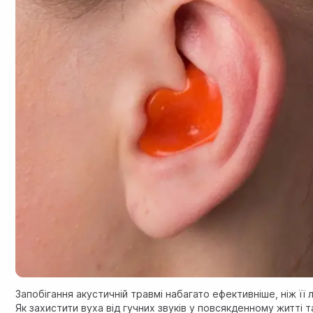
Запобігання акустичній травмі набагато ефективніше, ніж її л
Як захистити вуха від гучних звуків у повсякденному житті т