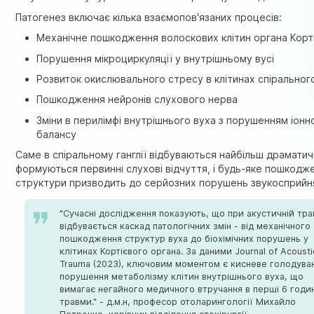
Патогенез включає кілька взаємопов'язаних процесів:
Механічне пошкодження волоскових клітин органа Корт
Порушення мікроциркуляції у внутрішньому вусі
Розвиток окислювального стресу в клітинах спірального
Пошкодження нейронів слухового нерва
Зміни в перилімфі внутрішнього вуха з порушенням іонн
балансу
Саме в спіральному ганглії відбуваються найбільш драматичн
формуються первинні слухові відчуття, і будь-яке пошкодже
структури призводить до серйозних порушень звукосприйн
"Сучасні дослідження показують, що при акустичній тра
відбувається каскад патологічних змін - від механічного
пошкодження структур вуха до біохімічних порушень у
клітинах Кортієвого органа. За даними Journal of Acousti
Trauma (2023), ключовим моментом є кисневе голодува
порушення метаболізму клітин внутрішнього вуха, що
вимагає негайного медичного втручання в перші 6 годин
травми." - д.м.н, професор отоларингології Михайло