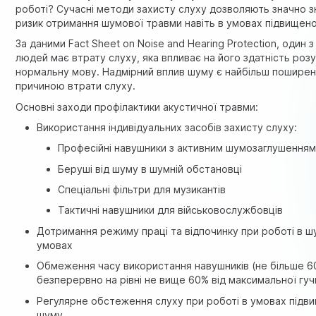
роботі? Сучасні методи захисту слуху дозволяють значно з
ризик отримання шумової травми навіть в умовах підвищен
За даними
Fact Sheet on Noise and Hearing Protection
, один 
людей має втрату слуху, яка впливає на його здатність роз
нормальну мову. Надмірний вплив шуму є найбільш пошире
причиною втрати слуху.
Основні заходи профілактики акустичної травми:
Використання індивідуальних засобів захисту слуху:
Професійні навушники з активним шумозаглушення
Беруші від шуму в шумній обстановці
Спеціальні фільтри для музикантів
Тактичні навушники для військовослужбовців
Дотримання режиму праці та відпочинку при роботі в 
умовах
Обмеження часу використання навушників (не більше 6
безперервно на рівні не вище 60% від максимальної гуч
Регулярне обстеження слуху при роботі в умовах підв
шуму