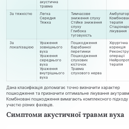
акустична
травма
За тяжкістю
Легка
Тимчасове
Амбулато
Середня
зниження слуху
Комбінова
Тяжка
Стійке зниження
терапія
слуху
Стаціонар
Глибока
лікування
туговухість
За
Ураження
Пошкодження
Хірургічна
локалізацією
зовнішнього
барабанної
корекція
вуха
перетинки
Реконстру
Ураження
Пошкодження
операції
середнього
слухових
Нейропро
вуха
кісточок
терапія
Ураження
Травма
внутрішнього
слухового нерва
вуха
Дана класифікація допомагає точно визначити характер
пошкодження та призначити оптимальне лікування акутравм
Комбіновані пошкодження вимагають комплексного підходу
участю різних фахівців.
Симптоми акустичної травми вуха