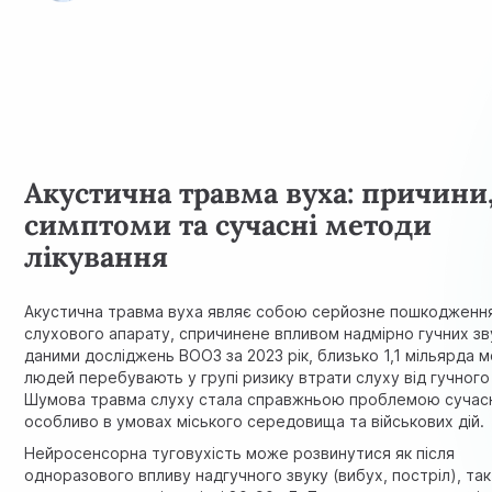
Акустична травма вуха: причини
симптоми та сучасні методи
лікування
Акустична травма вуха являє собою серйозне пошкодженн
слухового апарату, спричинене впливом надмірно гучних зву
даними досліджень ВООЗ за 2023 рік, близько 1,1 мільярда 
людей перебувають у групі ризику втрати слуху від гучного
Шумова травма слуху стала справжньою проблемою сучасн
особливо в умовах міського середовища та військових дій.
Нейросенсорна туговухість може розвинутися як після
одноразового впливу надгучного звуку (вибух, постріл), так 