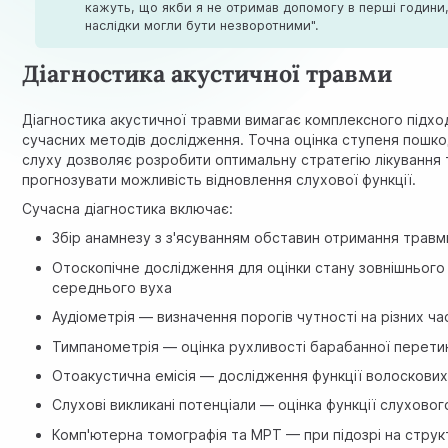
кажуть, що якби я не отримав допомогу в перші години
наслідки могли бути незворотними".
Діагностика акустичної травми
Діагностика акустичної травми вимагає комплексного підхо
сучасних методів дослідження. Точна оцінка ступеня пошк
слуху дозволяє розробити оптимальну стратегію лікування 
прогнозувати можливість відновлення слухової функції.
Сучасна діагностика включає:
Збір анамнезу з з'ясуванням обставин отримання травм
Отоскопічне дослідження для оцінки стану зовнішнього
середнього вуха
Аудіометрія — визначення порогів чутності на різних ч
Тимпанометрія — оцінка рухливості барабанної перети
Отоакустична емісія — дослідження функції волоскових
Слухові викликані потенціали — оцінка функції слухово
Комп'ютерна томографія та МРТ — при підозрі на струк