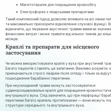
Магнітотерапія для покращення кровообігу
Електрофорез з лікарськими препаратами
Такий комплексний підхід дозволяє впливати на всі ланки па
та максимально прискорити відновлення слухової функції. 
відзначити, що лікування акустичної травми вимагає значни
фінансових витрат і може тривати від кількох тижнів до кіль
місяців.
Краплі та препарати для місцевого
застосування
Чи можна використовувати краплі у вуха при акустичній тра
Багато пацієнтів ставлять це запитання. Важливо розуміти: 
призначаються строго лікарем після огляду і тільки за відсу
пошкодження барабанної перетинки.
При неускладненій травмі можуть застосовуватися
судинорозширювальні краплі для покращення кровопостач
внутрішнього вуха. Слід зазначити, що при перфорації бара
перетинки багато крапель протипоказані — вони можуть п
структури середнього та внутрішнього вуха.