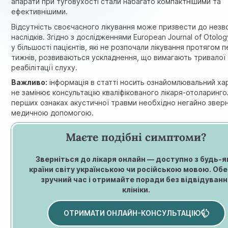
апарати при туговухості стали набагато компактнішими та
ефективнішими.
Відсутність своєчасного лікування може призвести до нез
наслідків. Згідно з дослідженнями European Journal of Otolog
у більшості пацієнтів, які не розпочали лікування протягом 
тижнів, розвиваються ускладнення, що вимагають тривалої
реабілітації слуху.
Важливо:
інформація в статті носить ознайомлювальний хар
не замінює консультацію кваліфікованого лікаря-отоларинго
перших ознаках акустичної травми необхідно негайно звер
медичною допомогою.
Маєте подібні симптоми?
Зверніться до лікаря онлайн — доступно з будь-я
країни світу українською чи російською мовою. Обе
зручний час і отримайте поради без відвідуванн
клініки.
ОТРИМАТИ ОНЛАЙН-КОНСУЛЬТАЦІЮ