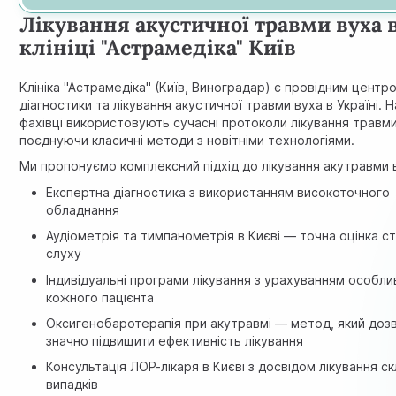
Лікування акустичної травми вуха 
клініці "Астрамедiка" Київ
Клініка "Астрамедiка" (Київ, Виноградар) є провідним центр
діагностики та лікування акустичної травми вуха в Україні. Н
фахівці використовують сучасні протоколи лікування травми
поєднуючи класичні методи з новітніми технологіями.
Ми пропонуємо комплексний підхід до лікування акутравми 
Експертна діагностика з використанням високоточного
обладнання
Аудіометрія та
тимпанометрія в Києві
— точна оцінка с
слуху
Індивідуальні програми лікування з урахуванням особл
кожного пацієнта
Оксигенобаротерапія при акутравмі — метод, який доз
значно підвищити ефективність лікування
Консультація ЛОР-лікаря в Києві з досвідом лікування с
випадків