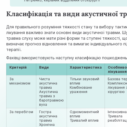
Петренко, керівник відділення отохірургії
Класифікація та види акустичної т
Для правильного розуміння тяжкості стану та вибору такти
лікування важливо знати основні види акустичної травми. 
травма слуху може мати різні форми та ступені тяжкості, щ
визначає прогноз відновлення та вимагає індивідуального п
терапії.
Фахівці використовують наступну класифікацію пошкоджень
Критерій
Види
Характеристика
Особливо
лікування
За
Чиста
Тільки звуковий
Базова те
механізмом
акустична
вплив
Комплекс
травма
Комбіноване
лікування 
Акустична
ураження
хірургією
травма з
баротравмою
вуха
За перебігом
Гостра
Одномоментний
Інтенсивна
акустична
вплив
Тривала
травма
Тривалий вплив
реабілітац
Хронічна