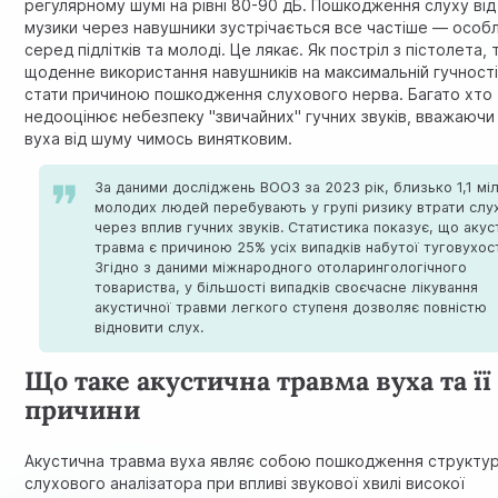
регулярному шумі на рівні 80-90 дБ. Пошкодження слуху від
музики через навушники зустрічається все частіше — особ
серед підлітків та молоді. Це лякає. Як постріл з пістолета, т
щоденне використання навушників на максимальній гучност
стати причиною пошкодження слухового нерва. Багато хто
недооцінює небезпеку "звичайних" гучних звуків, вважаючи
вуха від шуму чимось винятковим.
За даними досліджень ВООЗ за 2023 рік, близько 1,1 мі
молодих людей перебувають у групі ризику втрати слу
через вплив гучних звуків. Статистика показує, що акус
травма є причиною 25% усіх випадків набутої туговухост
Згідно з даними міжнародного отоларингологічного
товариства, у більшості випадків своєчасне лікування
акустичної травми легкого ступеня дозволяє повністю
відновити слух.
Що таке акустична травма вуха та її
причини
Акустична травма вуха являє собою пошкодження структу
слухового аналізатора при впливі звукової хвилі високої