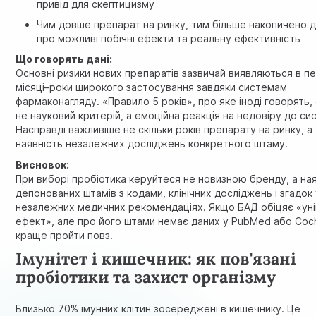
привід для скептицизму
Чим довше препарат на ринку, тим більше накопичено 
про можливі побічні ефекти та реальну ефективність
Що говорять дані:
Основні ризики нових препаратів зазвичай виявляються в п
місяці–роки широкого застосування завдяки системам
фармаконагляду. «Правило 5 років», про яке іноді говорять,
не науковий критерій, а емоційна реакція на недовіру до си
Насправді важливіше не скільки років препарату на ринку, а
наявність незалежних досліджень конкретного штаму.
Висновок:
При виборі пробіотика керуйтеся не новизною бренду, а на
депонованих штамів з кодами, клінічних досліджень і згадок
незалежних медичних рекомендаціях. Якщо БАД обіцяє «ун
ефект», але про його штами немає даних у PubMed або Coc
краще пройти повз.
Імунітет і кишечник: як пов'язані
пробіотики та захист організму
Близько 70% імунних клітин зосереджені в кишечнику. Це