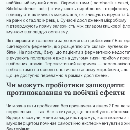
найбільший імунний орган. Окремі штами (Lactobacillus casei,
Bifidobacterium lactis) стимулюють вироблення інтерферону
підвищують активність макрофагів, які знищують віруси та б
на ранніх стадіях інфекції.
Сучасні дослідження мікробіому
підтверджують пряму залежність між складом кишкової фло
імунною відповіддю організму.
Як покращити травлення за допомогою пробіотиків? Бактері
синтезують ферменти, що розщеплюють складні вуглеводи 
білки. На практиці бачу, що пацієнти з ферментною недоста
відчувають полегшення вже на другому тижні прийому пра
підібраних штамів. Перспективний напрямок — персоналізо
підбір штамів на основі генетичного аналізу мікробіома, але
що це доступно переважно в рамках досліджень.
Чи можуть пробіотики зашкодити:
протипоказання та побічні ефекти
Чи можна пити пробіотики без призначення лікаря? При легк
порушеннях — так. Але є ситуації, що потребують обережн
Відверто кажучи, мене завжди насторожує, коли людина з 
імунодефіцитом починає самостійно експериментувати з ж
бактеріями: