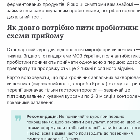
ферментованих продуктів. Якщо ці симптоми вам знайомі —
займайтеся самолікуванням пробіотиками, потрібен воднев
дихальний тест.
Як довго потрібно пити пробіотики:
схеми прийому
Стандартний курс для відновлення мікрофлори кишечника 
тижнів.
Згідно зі стандартами МОЗ України
, після антибіотикі
пробіотики починають приймати одночасно з першою дозо
препарату та продовжують ще 2 тижні після його відміни.
Варто враховувати, що при хронічних запальних захворюва
кишечника (виразковий коліт, хвороба Крона) схему та трив
терапії визначає тільки гастроентеролог — зазвичай це
підтримувальне лікування курсами по 2–3 місяці з контроле
показників запалення.
Рекомендація:
Не припиняйте курс при перших
покращеннях. Щоб закріпити результат, потрібно, щоб н
штами сформували стабільні колонії та витіснили патоге
Передчасна відміна часто призводить до повернення
симптомів через 2–3 тижні.