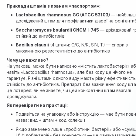
Приклади штамів з повним «паспортом»:
Lactobacillus rhamnosus GG (ATCC 53103)
— найбільш
досліджений штам для профілактики діареї на фоні антиб
Saccharomyces boulardii CNCM I-745
— дріжджовий г
стійкий до антибіотиків
Bacillus clausii
(4 штами: O/C, N/R, SIN, T) — спори з
множинною резистентністю до антибіотиків
Чому це важливо?
На упаковці може бути написано «містить лактобактерії» а
навіть «Lactobacillus rhamnosus», але без коду це нічого не
гарантує. Різні штами одного виду мають різну ефективність 
стійкість до антибіотиків. Препарат без зазначення коду шт
це лотерея: ви не знаєте, чи цей конкретний штам взагалі
досліджували.
Як перевірити на практиці:
Подивіться на упаковку або інструкцію — має бути пов
назва: вид + штам + код колекції
Якщо зазначено лише «пробіотичні бактерії» або «сумі
і біфідобактерій» без конкретики — це ознака маркетинг