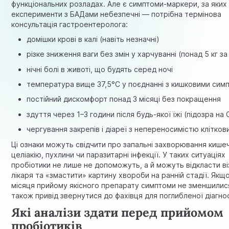
функціональних розладах. Але є симптоми-маркери, за яких
експерименти з БАДами небезпечні — потрібна термінова
консультація гастроентеролога:
домішки крові в калі (навіть незначні)
різке зниження ваги без змін у харчуванні (понад 5 кг за
нічні болі в животі, що будять серед ночі
температура вище 37,5°C у поєднанні з кишковими сим
постійний дискомфорт понад 3 місяці без покращення
здуття через 1–3 години після будь-якої їжі (підозра на
чергування закрепів і діареї з непереносимістю клітков
Ці ознаки можуть свідчити про запальні захворювання кише
целіакію, пухлини чи паразитарні інфекції. У таких ситуаціях
пробіотики не лише не допоможуть, а й можуть відкласти ві
лікаря та «змастити» картину хвороби на ранній стадії. Якщо
місяця прийому якісного препарату симптоми не зменшилис
також привід звернутися до фахівця для поглибленої діагно
Які аналізи здати перед прийомом
пробіотиків