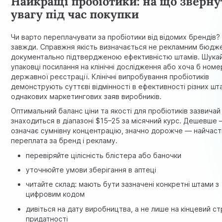
Найкращі пробіотики: на що зверну
увагу під час покупки
Чи варто переплачувати за пробіотики від відомих брендів?
завжди. Справжня якість визначається не рекламним бюдж
документально підтвердженою ефективністю штамів. Шукай
упаковці посилання на клінічні дослідження або хоча б номе
державної реєстрації.
Клінічні випробування пробіотиків
демонструють суттєві відмінності в ефективності різних шта
однакових маркетингових заяв виробників.
Оптимальний баланс ціни та якості для пробіотиків зазвичай
знаходиться в діапазоні $15–25 за місячний курс. Дешевше
означає сумнівну концентрацію, значно дорожче — найчаст
переплата за бренд і рекламу.
перевіряйте цілісність блістера або баночки
уточнюйте умови зберігання в аптеці
читайте склад: мають бути зазначені конкретні штами з
цифровим кодом
дивіться на дату виробництва, а не лише на кінцевий с
придатності