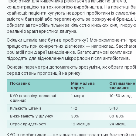
Пробіотики для кишечника різняться за кількістю штамів,
концентрацією та технологією виробництва. На практиці ба
крайнощі: пацієнти купують недорогі пробіотики із символіч
вмістом бактерій або переплачують за розкручені бренди. 
обирати автомобіль тільки за кількістю кінських сил, ігнору
реальні характеристики двигуна.
Скільки штамів має бути в пробіотику? Монокомпонентні пр
працюють при конкретних діагнозах — наприклад, Sacchar
boulardii при
діареї
мандрівників. Багатоштамові комплекси
підходять для відновлення мікрофлори після
антибіотиків
.
Основні параметри допомагають зрозуміти, як обрати проб
серед сотень пропозицій на ринку:
Показник
Мінімальна
Оптимальне
норма
значення
КУО (колонієутворюючі
1 млрд
10–50 млрд
одиниці)
Кількість штамів
1–2
5–10
Виживаність у шлунку
30%
60–80%
Строк придатності
12 місяців
24 місяці
КУО в пробіотиках — це кількість життєздатних бактерій на