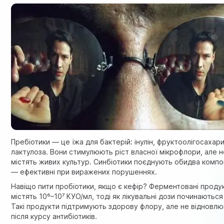
Пребіотики — це їжа для бактерій: інулін, фруктоолігосахар
лактулоза. Вони стимулюють ріст власної мікрофлори, але н
містять живих культур. Синбіотики поєднують обидва комп
— ефективні при виражених порушеннях.
Навіщо пити пробіотики, якщо є кефір? Ферментовані проду
містять 10⁶–10⁷ КУО/мл, тоді як лікувальні дози починаються 
Такі продукти підтримують здорову флору, але не відновлю
після курсу антибіотиків.