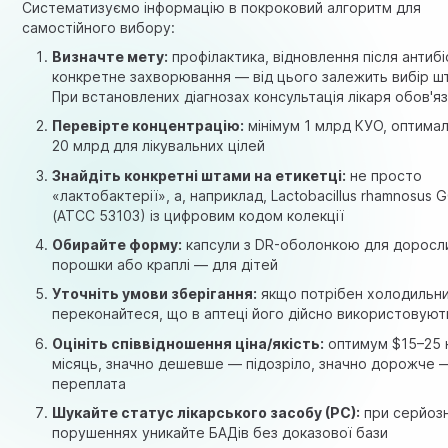
Систематизуємо інформацію в покроковий алгоритм для
самостійного вибору:
Визначте мету:
профілактика, відновлення після антибі
конкретне захворювання — від цього залежить вибір шт
При встановлених діагнозах консультація лікаря обов'я
Перевірте концентрацію:
мінімум 1 млрд КУО, оптима
20 млрд для лікувальних цілей
Знайдіть конкретні штами на етикетці:
не просто
«лактобактерії», а, наприклад, Lactobacillus rhamnosus 
(ATCC 53103) із цифровим кодом колекції
Обирайте форму:
капсули з DR-оболонкою для доросл
порошки або краплі — для дітей
Уточніть умови зберігання:
якщо потрібен холодильн
переконайтеся, що в аптеці його дійсно використовуют
Оцініть співвідношення ціна/якість:
оптимум $15–25 
місяць, значно дешевше — підозріло, значно дорожче 
переплата
Шукайте статус лікарського засобу (РС):
при серйоз
порушеннях уникайте БАДів без доказової бази