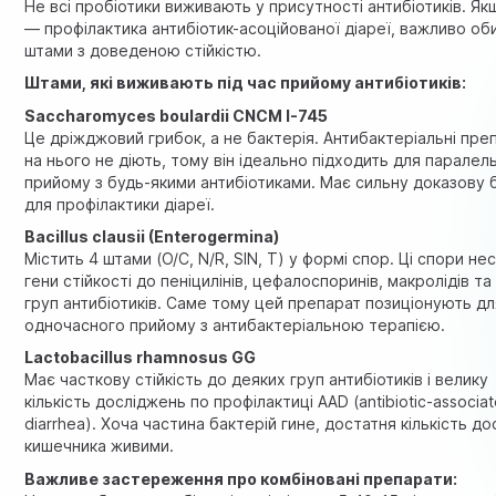
Не всі пробіотики виживають у присутності антибіотиків. Я
— профілактика антибіотик-асоційованої діареї, важливо об
штами з доведеною стійкістю.
Штами, які виживають під час прийому антибіотиків:
Saccharomyces boulardii CNCM I-745
Це дріжджовий грибок, а не бактерія. Антибактеріальні пре
на нього не діють, тому він ідеально підходить для паралел
прийому з будь-якими антибіотиками. Має сильну доказову 
для профілактики діареї.
Bacillus clausii (Enterogermina)
Містить 4 штами (O/C, N/R, SIN, T) у формі спор. Ці спори не
гени стійкості до пеніцилінів, цефалоспоринів, макролідів та
груп антибіотиків. Саме тому цей препарат позиціонують дл
одночасного прийому з антибактеріальною терапією.
Lactobacillus rhamnosus GG
Має часткову стійкість до деяких груп антибіотиків і велику
кількість досліджень по профілактиці AAD (antibiotic-associa
diarrhea). Хоча частина бактерій гине, достатня кількість до
кишечника живими.
Важливе застереження про комбіновані препарати: