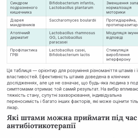
Синдром
Bifidobacterium infantis,
Зменшення запа
подразненого
Lactobacillus plantarum
нормалізація
кишечника
моторики
Діарея
Saccharomyces boulardii
Протидіарейна,
мандрівників
протипаразитар
Атопічний
Lactobacillus rhamnosus
Модуляція імунн
дерматит
GG, Lactobacillus
відповіді
paracasei
Профілактика
Lactobacillus casei,
Стимуляція
ГРВІ
Bifidobacterium lactis
вироблення
інтерферону
Ця таблиця — орієнтир для розуміння різноманіття штамів і ї
властивостей. Ефективність штамів доведена в клінічних
дослідженнях, але це не означає, що будь-яка людина з по
симптомами отримає той самий результат. На вибір вплива
тяжкість стану, супутні захворювання, індивідуальна
переносимість і багато інших факторів, які може оцінити тіл
лікар.
Які штами можна приймати під час
антибіотикотерапії