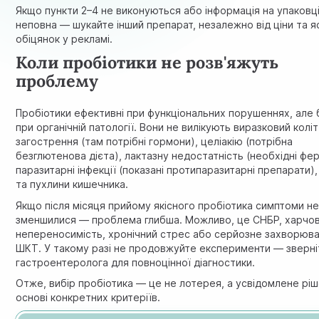
Якщо пункти 2–4 не виконуються або інформація на упаковц
неповна — шукайте інший препарат, незалежно від ціни та 
обіцянок у рекламі.
Коли пробіотики не розв'яжуть
проблему
Пробіотики ефективні при функціональних порушеннях, але 
при органічній патології. Вони не вилікують виразковий коліт
загострення (там потрібні гормони), целіакію (потрібна
безглютенова дієта), лактазну недостатність (необхідні фе
паразитарні інфекції (показані протипаразитарні препарати),
та пухлини кишечника.
Якщо після місяця прийому якісного пробіотика симптоми н
зменшилися — проблема глибша. Можливо, це СНБР, харчо
непереносимість, хронічний стрес або серйозне захворюв
ШКТ. У такому разі не продовжуйте експерименти — зверні
гастроентеролога для повноцінної діагностики.
Отже, вибір пробіотика — це не лотерея, а усвідомлене рі
основі конкретних критеріїв.