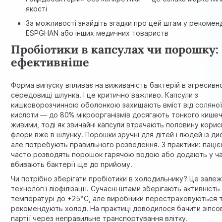
якості
За можливості знайдіть згадки про цей штам у рекомен
ESPGHAN або інших медичних товариств
Пробіотики в капсулах чи порошку:
ефективніше
Форма випуску впливає на виживаність бактерій в агресивн
середовищі шлунка. І це критично важливо. Капсули з
кишковорозчинною оболонкою захищають вміст від соляно
кислоти — до 80% мікроорганізмів досягають тонкого кише
живими, тоді як звичайні капсули втрачають половину корис
флори вже в шлунку. Порошки зручні для дітей і людей із ди
але потребують правильного розведення. З практики: паціє
часто розводять порошок гарячою водою або додають у ча
вбивають бактерії ще до прийому.
Чи потрібно зберігати пробіотики в холодильнику? Це залеж
технології ліофілізації. Сучасні штами зберігають активність
температурі до +25°C, але виробники перестраховуються 
рекомендують холод. На практиці доводилося бачити зіпсо
партії через неправильне транспортування влітку.