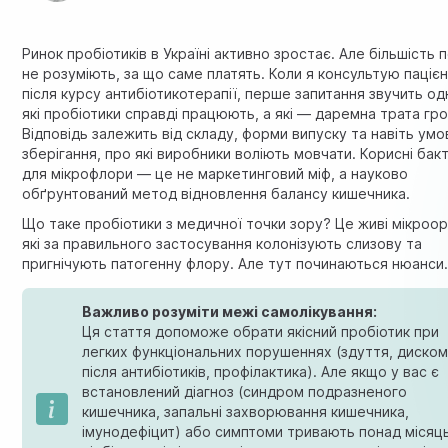
Ринок пробіотиків в Україні активно зростає. Але більшість 
не розуміють, за що саме платять. Коли я консультую пацієн
після курсу антибіотикотерапії, перше запитання звучить од
які пробіотики справді працюють, а які — даремна трата гр
Відповідь залежить від складу, форми випуску та навіть умо
зберігання, про які виробники воліють мовчати. Корисні бакт
для мікрофлори — це не маркетинговий міф, а науково
обґрунтований метод відновлення балансу кишечника.
Що таке пробіотики з медичної точки зору? Це живі мікроор
які за правильного застосування колонізують слизову та
пригнічують патогенну флору. Але тут починаються нюанси
Важливо розуміти межі самолікування:
Ця стаття допоможе обрати якісний пробіотик при
легких функціональних порушеннях (здуття, диско
після антибіотиків, профілактика). Але якщо у вас є
встановлений діагноз (синдром подразненого
кишечника, запальні захворювання кишечника,
імунодефіцит) або симптоми тривають понад місяц