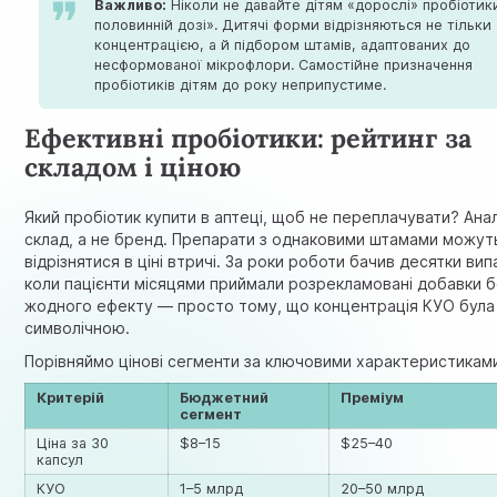
Важливо:
Ніколи не давайте дітям «дорослі» пробіотик
половинній дозі». Дитячі форми відрізняються не тільки
концентрацією, а й підбором штамів, адаптованих до
несформованої мікрофлори. Самостійне призначення
пробіотиків дітям до року неприпустиме.
Ефективні пробіотики: рейтинг за
складом і ціною
Який пробіотик купити в аптеці, щоб не переплачувати? Ана
склад, а не бренд. Препарати з однаковими штамами можут
відрізнятися в ціні втричі. За роки роботи бачив десятки вип
коли пацієнти місяцями приймали розрекламовані добавки 
жодного ефекту — просто тому, що концентрація КУО була
символічною.
Порівняймо цінові сегменти за ключовими характеристикам
Критерій
Бюджетний
Преміум
сегмент
Ціна за 30
$8–15
$25–40
капсул
КУО
1–5 млрд
20–50 млрд