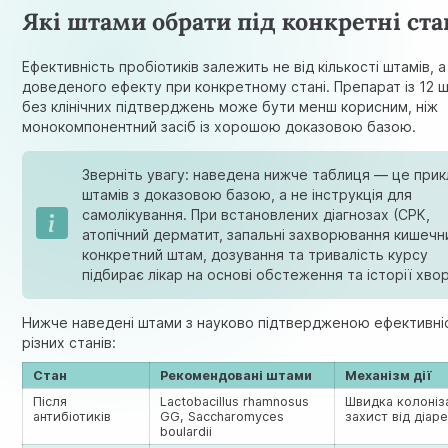
Які штами обрати під конкретні ст
Ефективність пробіотиків залежить не від кількості штамів, а
доведеного ефекту при конкретному стані. Препарат із 12 
без клінічних підтверджень може бути менш корисним, ніж
монокомпонентний засіб із хорошою доказовою базою.
Зверніть увагу: наведена нижче таблиця — це при
штамів з доказовою базою, а не інструкція для
самолікування. При встановлених діагнозах (СРК,
атопічний дерматит, запальні захворювання кишечн
конкретний штам, дозування та тривалість курсу
підбирає лікар на основі обстеження та історії хво
Нижче наведені штами з науково підтвердженою ефективні
різних станів:
Стан
Рекомендовані штами
Механізм дії
Після
Lactobacillus rhamnosus
Швидка колоніза
антибіотиків
GG, Saccharomyces
захист від діаре
boulardii