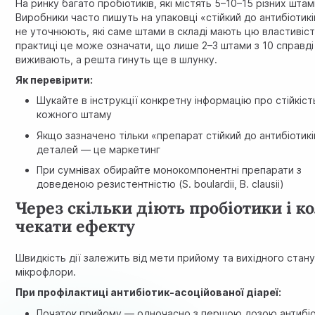
На ринку багато пробіотиків, які містять 5–10–15 різних штам
Виробники часто пишуть на упаковці «стійкий до антибіотикі
не уточнюють, які саме штами в складі мають цю властивіст
практиці це може означати, що лише 2–3 штами з 10 справді
виживають, а решта гинуть ще в шлунку.
Як перевірити:
Шукайте в інструкції конкретну інформацію про стійкіст
кожного штаму
Якщо зазначено тільки «препарат стійкий до антибіотикі
деталей — це маркетинг
При сумнівах обирайте монокомпонентні препарати з
доведеною резистентністю (S. boulardii, B. clausii)
Через скільки діють пробіотики і к
чекати ефекту
Швидкість дії залежить від мети прийому та вихідного стан
мікрофлори.
При профілактиці антибіотик-асоційованої діареї:
Початок прийому — одночасно з першою дозою антибі