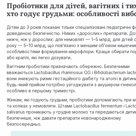
Пробіотики для дітей, вагітних і ти
хто годує грудьми: особливості виб
Дітям до 3 років показані тільки спеціалізовані педіатричні 
доведеною безпечністю. Ніяких «дорослих» препаратів. До
нижчі, ніж у дорослих: для немовлят — 1–5 млрд, для дітей
року — 5–10 млрд, що пов'язано з меншим об'ємом кишечни
особливостями формування мікрофлори. Краще обирати п
або краплі, які легко дозувати.
Вагітним пробіотики призначають обережно. Безпечними
вважаються Lactobacillus rhamnosus GG і Bifidobacterium lact
вони знижують ризик гестаційного діабету та атопії в дитин
будь-який прийом потрібно узгоджувати з акушером-гінеко
особливо в першому триместрі.
Жінкам, які годують грудьми, пробіотики допомагають при м
та коліках у немовляти. Штами Lactobacillus fermentum і Lacto
salivarius проникають у грудне молоко та передаються дитин
безпечніше, ніж давати препарати новонародженому
безпосередньо.