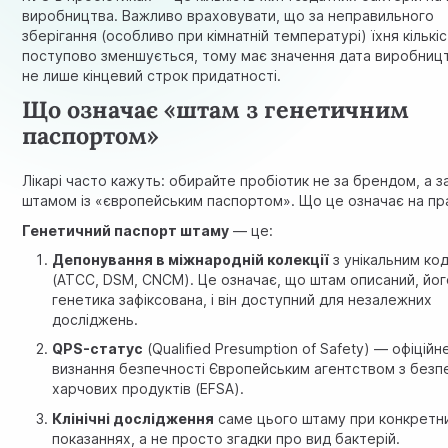
виробництва. Важливо враховувати, що за неправильного
зберігання (особливо при кімнатній температурі) їхня кількі
поступово зменшується, тому має значення дата виробницт
не лише кінцевий строк придатності.
Що означає «штам з генетичним
паспортом»
Лікарі часто кажуть: обирайте пробіотик не за брендом, а з
штамом із «європейським паспортом». Що це означає на пр
Генетичний паспорт штаму
— це:
Депонування в міжнародній колекції
з унікальним ко
(ATCC, DSM, CNCM). Це означає, що штам описаний, йог
генетика зафіксована, і він доступний для незалежних
досліджень.
QPS-статус
(Qualified Presumption of Safety) — офіційн
визнання безпечності Європейським агентством з безп
харчових продуктів (EFSA).
Клінічні дослідження
саме цього штаму при конкретн
показаннях, а не просто згадки про вид бактерій.