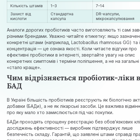
Кількість штамів
1–3
7–14
Захист від
Стандартна
DR-капсули,
кислоти
капсула
мікрокапсулювання
Аналоги дорогих пробіотиків часто виготовляють ті самі зав
різними брендами. Уважно читайте етикетку: якщо зазначен
конкретні штами (наприклад, Lactobacillus rhamnosus GG) та 
концентрація — це ознака якості. Коли читаєте відгуки про
ефективні пробіотики в інтернеті, звертайте увагу на опис
конкретних симптомів і терміни поліпшення, а не на загальн
«стало краще».
Чим відрізняється пробіотик-ліки 
БАД
В Україні більшість пробіотиків реєструють як біологічно акт
добавки (БАДи), а не як лікарські засоби. Це важлива відмінн
про яку мало хто замислюється під час покупки.
БАДи проходять спрощену реєстрацію без обов'язкових клі
досліджень ефективності — виробник підтверджує лише
безпечність складу. Гарантій, що заявлені штами справді п