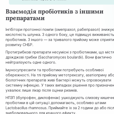
Взаємодія пробіотиків з іншими
препаратами
Інгібітори протонної помпи (омепразол, рабепразол) знижу
кислотність шлунка. З одного боку, це підвищує виживаніст
пробіотиків. З іншого — за тривалого прийому може сприят
розвитку СНБР.
Протигрибкові препарати несумісні з пробіотиками, що міст
дріжджові грибки (Saccharomyces boulardii). Вони фактично
нейтралізують одне одного.
Імуносупресанти та пробіотики потребують особливої
обережності. На тлі прийому метотрексату, азатіоприну аб
біологічних препаратів живі бактерії можуть спровокувати
системну інфекцію. У таких випадках рішення про призначе
ухвалює лише лікар після оцінки ризиків.
НПЗП (ібупрофен, диклофенак) ушкоджують слизову кишечн
пробіотики в цій ситуації допомагають, особливо штами
Lactobacillus rhamnosus. Приймайте їх за 2 години до або піс
знеболювального для кращого ефекту.