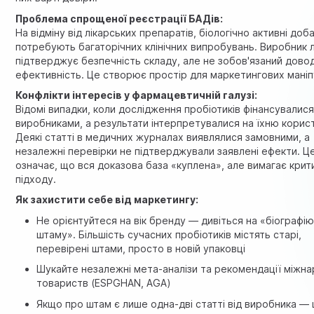
Проблема спрощеної реєстрації БАДів:
На відміну від лікарських препаратів, біологічно активні доб
потребують багаторічних клінічних випробувань. Виробник
підтверджує безпечність складу, але не зобов'язаний дово
ефективність. Це створює простір для маркетингових маніп
Конфлікти інтересів у фармацевтичній галузі:
Відомі випадки, коли дослідження пробіотиків фінансувалис
виробниками, а результати інтерпретувалися на їхню корис
Деякі статті в медичних журналах виявлялися замовними, а
незалежні перевірки не підтверджували заявлені ефекти. Ц
означає, що вся доказова база «куплена», але вимагає крит
підходу.
Як захистити себе від маркетингу:
Не орієнтуйтеся на вік бренду — дивіться на «біографі
штаму». Більшість сучасних пробіотиків містять старі,
перевірені штами, просто в новій упаковці
Шукайте незалежні мета-аналізи та рекомендації міжн
товариств (ESPGHAN, AGA)
Якщо про штам є лише одна-дві статті від виробника —