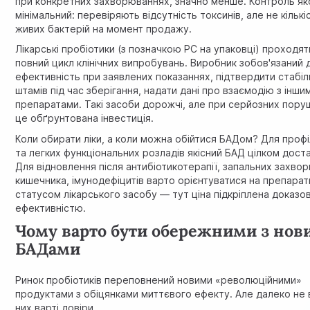
при конкретних захворюваннях, значно менше. Контроль як
мінімальний: перевіряють відсутність токсинів, але не кількі
живих бактерій на момент продажу.
Лікарські пробіотики (з позначкою РС на упаковці) проходят
повний цикл клінічних випробувань. Виробник зобов'язаний
ефективність при заявлених показаннях, підтвердити стабіл
штамів під час зберігання, надати дані про взаємодію з інши
препаратами. Такі засоби дорожчі, але при серйозних пор
це обґрунтована інвестиція.
Коли обирати ліки, а коли можна обійтися БАДом? Для проф
та легких функціональних розладів якісний БАД цілком доста
Для відновлення після антибіотикотерапії, запальних захво
кишечника, імунодефіцитів варто орієнтуватися на препарати
статусом лікарського засобу — тут ціна підкріплена доказ
ефективністю.
Чому варто бути обережними з нов
БАДами
Ринок пробіотиків переповнений новими «революційними»
продуктами з обіцянками миттєвого ефекту. Але далеко не в
них варті довіри.