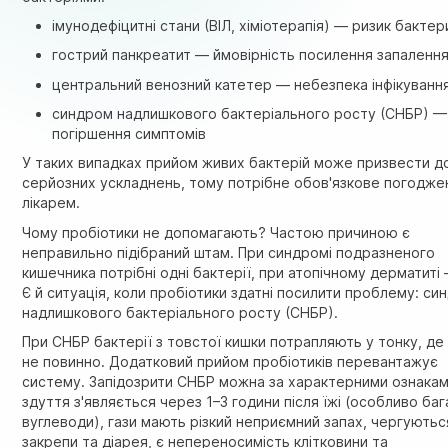
імунодефіцитні стани (ВІЛ, хіміотерапія) — ризик бактер
гострий
панкреатит
— ймовірність посилення запаленн
центральний венозний катетер — небезпека інфікуванн
синдром надлишкового бактеріального росту (СНБР) —
погіршення симптомів
У таких випадках прийом живих бактерій може призвести д
серйозних ускладнень, тому потрібне обов'язкове погодже
лікарем.
Чому пробіотики не допомагають? Частою причиною є
неправильно підібраний штам. При синдромі подразненого
кишечника потрібні одні бактерії, при атопічному дерматиті 
Є й ситуація, коли пробіотики здатні посилити проблему: си
надлишкового бактеріального росту (СНБР).
При СНБР бактерії з товстої кишки потрапляють у тонку, де 
не повинно. Додатковий прийом пробіотиків перевантажує
систему. Запідозрити СНБР можна за характерними ознакам
здуття з'являється через 1–3 години після їжі (особливо баг
вуглеводи), гази мають різкий неприємний запах, чергуютьс
закрепи та діарея, є непереносимість клітковини та