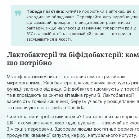
Порада практика:
Купуйте пробіотики в аптеках, де є
холодильне обладнання. Перевіряйте дату виробництв
що свіжіший препарат, то вища концентрація живих
бактерій. Якщо на упаковці зазначено «зберігати при 2–
8°C», а засіб стоїть на звичайній полиці — це привід
засумніватися в якості.
Лактобактерії та біфідобактерії: ко
що потрібно
Мікрофлора кишечника — це екосистема з трильйонів
мікроорганізмів. Живі бактерії для кишечника виконують різн
функції залежно від виду. Біфідобактерії домінують у товсті
та відповідають за синтез вітамінів групи B. Лактобактерії
заселяють тонкий кишечник, беруть участь у розщепленні 
та пригнічують ріст грибків Candida.
Чи можна пити пробіотики щодня? При хронічних
захворюва
ШКТ
схему визначає лікар індивідуально — зазвичай це курс
3 місяці з перервами. Здоровим людям достатньо фермент
продуктів: квашеної капусти, кефіру, натурального йогурту.