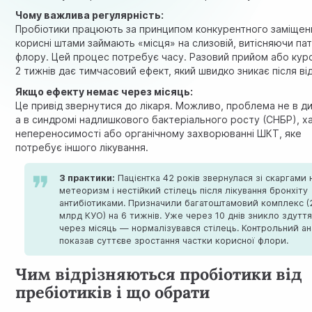
Чому важлива регулярність:
Пробіотики працюють за принципом конкурентного заміще
корисні штами займають «місця» на слизовій, витісняючи па
флору. Цей процес потребує часу. Разовий прийом або ку
2 тижнів дає тимчасовий ефект, який швидко зникає після від
Якщо ефекту немає через місяць:
Це привід звернутися до лікаря. Можливо, проблема не в ди
а в синдромі надлишкового бактеріального росту (СНБР), х
непереносимості або органічному захворюванні ШКТ, яке
потребує іншого лікування.
З практики:
Пацієнтка 42 років звернулася зі скаргами 
метеоризм і нестійкий стілець після лікування бронхіту
антибіотиками. Призначили багатоштамовий комплекс (
млрд КУО) на 6 тижнів. Уже через 10 днів зникло здуття
через місяць — нормалізувався стілець. Контрольний ан
показав суттєве зростання частки корисної флори.
Чим відрізняються пробіотики від
пребіотиків і що обрати