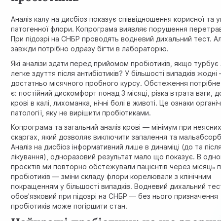
Аналіз калу на дисбіоз показує співвідношення корисної та 
патогенної флори. Копрограма виявляє порушення перетра
При підозрі на СНБР проводять водневий дихальний тест. А
завжди потрібно одразу бігти в лабораторію.
Які аналізи здати перед прийомом пробіотиків, якщо турбує
легке здуття після антибіотиків? У більшості випадків жодні
достатньо місячного пробного курсу. Обстеження потрібне
є: постійний дискомфорт понад 3 місяці, різка втрата ваги, 
крові в калі, лихоманка, нічні болі в животі. Це ознаки органі
патології, яку не вирішити пробіотиками.
Копрограма та загальний аналіз крові — мінімум при неясни
скаргах, який дозволяє виключити запалення та мальабсорб
Аналіз на дисбіоз інформативний лише в динаміці (до та післ
лікування), одноразовий результат мало що показує. В одно
проєктів ми повторно обстежували пацієнтів через місяць 
пробіотиків — зміни складу флори корелювали з клінічним
покращенням у більшості випадків. Водневий дихальний тес
обов'язковий при підозрі на СНБР — без нього призначення
пробіотиків може погіршити стан.