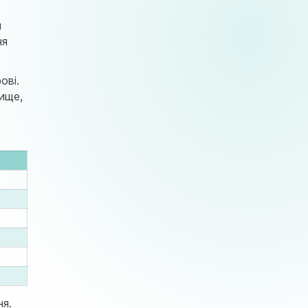
м
ня
ові.
вище,
ня.