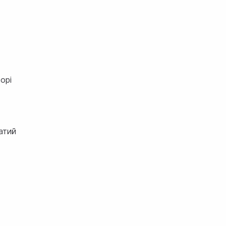
орі
атий