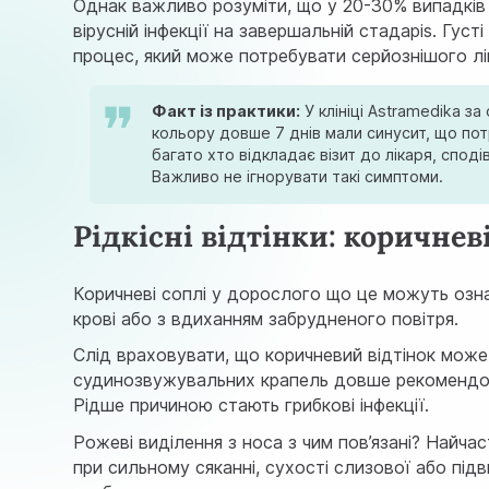
Однак важливо розуміти, що у 20-30% випадків 
вірусній інфекції на завершальній стадapis. Гус
процес, який може потребувати серйознішого лі
Факт із практики:
У клініці Astramedika за
кольору довше 7 днів мали синусит, що пот
багато хто відкладає візит до лікаря, спо
Важливо не ігнорувати такі симптоми.
Рідкісні відтінки: коричневі
Коричневі соплі у дорослого що це можуть озна
крові або з вдиханням забрудненого повітря.
Слід враховувати, що коричневий відтінок може 
судинозвужувальних крапель довше рекомендова
Рідше причиною стають грибкові інфекції.
Рожеві виділення з носа з чим пов’язані? Найч
при сильному сяканні, сухості слизової або пі