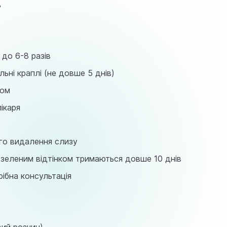
%
до 6-8 разів
ні краплі (не довше 5 днів)
ном
ікаря
го видалення слизу
з зеленим відтінком тримаються довше 10 днів
ібна консультація
х
вий розчин)