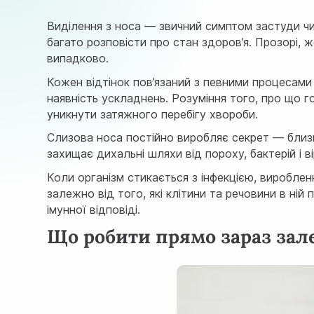
Виділення з носа — звичний симптом застуди чи
багато розповісти про стан здоров’я. Прозорі, жо
випадково.
Кожен відтінок пов’язаний з певними процесами в
наявність ускладнень. Розуміння того, про що 
уникнути затяжного перебігу хвороби.
Слизова носа постійно виробляє секрет — близ
захищає дихальні шляхи від пороху, бактерій і ві
Коли організм стикається з інфекцією, виробленн
залежно від того, які клітини та речовини в ній 
імунної відповіді.
Що робити прямо зараз зал