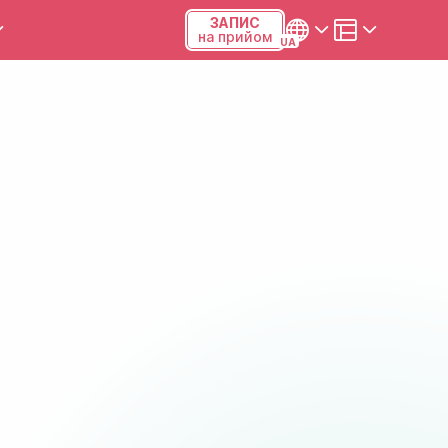
ЗАПИС
на прийом
и та калькулятори
Українська
Русский
Київ, р-н Подільський,
Виноградар, вул.Межова, 23Б,
04123
+38 (068) 371-12-29
Viber
ПН-ПТ
08:00-19:00
СБ
09:00-15:00