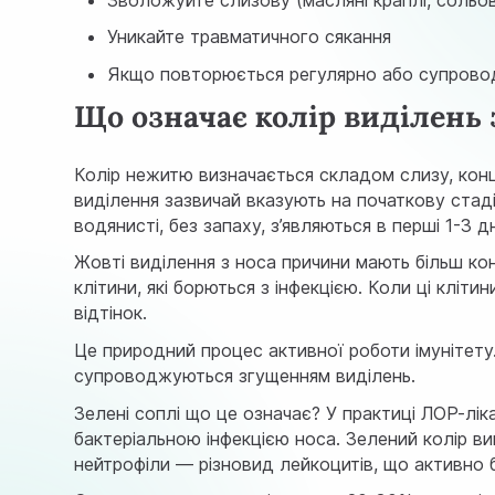
Уникайте травматичного сякання
Якщо повторюється регулярно або супровод
Що означає колір виділень з
Колір нежитю визначається складом слизу, конце
виділення зазвичай вказують на початкову стадію
водянисті, без запаху, з’являються в перші 1-3 д
Жовті виділення з носа причини мають більш кон
клітини, які борються з інфекцією. Коли ці клі
відтінок.
Це природний процес активної роботи імунітету.
супроводжуються згущенням виділень.
Зелені соплі що це означає? У практиці ЛОР-ліка
бактеріальною інфекцією носа. Зелений колір в
нейтрофіли — різновид лейкоцитів, що активно 