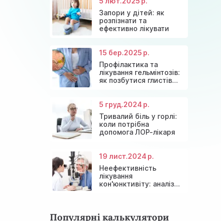
5 лют.
2025 р.
Запори у дітей: як
розпізнати та
ефективно лікувати
15 бер.
2025 р.
Профілактика та
лікування гельмінтозів:
як позбутися глистів
назавжди
5 груд.
2024 р.
Тривалий біль у горлі:
коли потрібна
допомога ЛОР-лікаря
19 лист.
2024 р.
Неефективність
лікування
кон'юнктивіту: аналіз
причин та сучасні
рішення
Популярні калькулятори