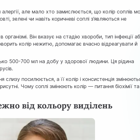
 алергії, але мало хто замислюється, що колір соплів м
вті, зелені чи навіть коричневі соплі з’являються не
 організмі. Він вказує на стадію хвороби, тип інфекції а
говорить колір нежитю, допомагає вчасно відреагувати й
ько 500-700 мл на добу у здорової людини. Ця рідина
русів.
я слизу посилюється, а її колір і консистенція змінюють
присутні. Чому соплі змінюють колір — питання біохімії та
ежно від кольору виділень