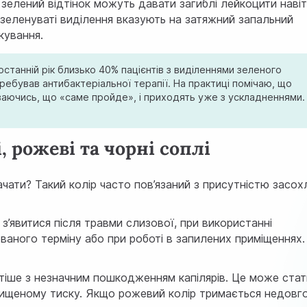
зелений відтінок можуть давати загиблі лейкоцити навіт
ті зеленуваті виділення вказують на затяжний запальний
кування.
 останній рік близько 40% пацієнтів з виділеннями зеленого
ребував антибактеріальної терапії. На практиці помічаю, що
діваючись, що «саме пройде», і приходять уже з ускладненнями.
, рожеві та чорні соплі
чати? Такий колір часто пов’язаний з присутністю засох
з’явитися після травми слизової, при використанні
ного терміну або при роботі в запилених приміщеннях.
астіше з незначним пошкодженням капілярів. Це може ста
двищеному тиску. Якщо рожевий колір тримається недовг