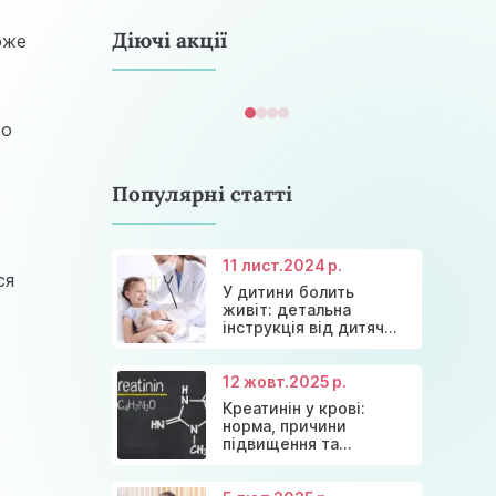
astramedikaa@gmail.com
Діючі акції
оже
бо
Популярні статті
11 лист.
2024 р.
ся
У дитини болить
Консультація ендокринолога та
Акція: 20% знижки на
живіт: детальна
Знижки та акції на масаж у Київі
діагностика щитовидної залози
Діагностика щитовидної залози
консультації лікарів!
інструкція від дитячих
лікарів
12 жовт.
2025 р.
Креатинін у крові:
норма, причини
підвищення та
ефективні способи
зниження