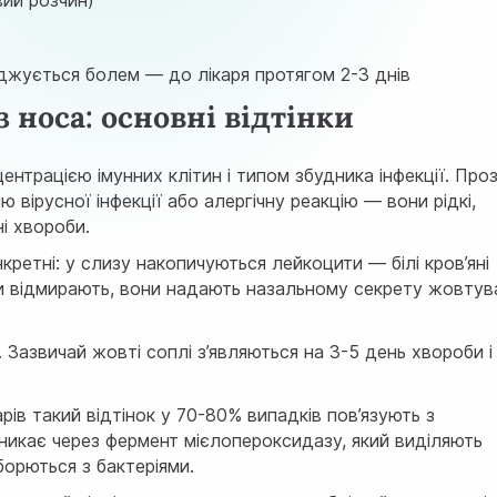
жується болем — до лікаря протягом 2-3 днів
 носа: основні відтінки
нтрацією імунних клітин і типом збудника інфекції. Проз
 вірусної інфекції або алергічну реакцію — вони рідкі,
ні хвороби.
кретні: у слизу накопичуються лейкоцити — білі кров’яні
тини відмирають, вони надають назальному секрету жовтув
 Зазвичай жовті соплі з’являються на 3-5 день хвороби і
рів такий відтінок у 70-80% випадків пов’язують з
иникає через фермент мієлопероксидазу, який виділяють
борються з бактеріями.