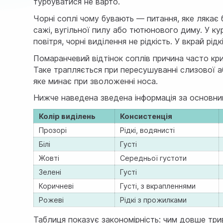
турбуватися не варто.
Чорні соплі чому бувають — питання, яке лякає 
сажі, вугільної пилу або тютюнового диму. У ку
повітря, чорні виділення не рідкість. У вкрай р
Помаранчевий відтінок соплів причина часто криє
Таке трапляється при пересушуванні слизової а
яке минає при зволоженні носа.
Нижче наведена зведена інформація за основни
Колір виділень
Консистенція
Прозорі
Рідкі, водянисті
Білі
Густі
Жовті
Середньої густоти
Зелені
Густі
Коричневі
Густі, з вкрапленнями
Рожеві
Рідкі з прожилками
Таблиця показує закономірність: чим довше три