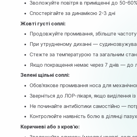
Зволожуйте повітря в приміщенні до 50-60
Спостерігайте за динамікою 2-3 дні
Жовті густі соплі:
Продовжуйте промивання, збільште частоту 
При утрудненому диханні — судинозвужуваль
Стежте за температурою та загальним ста
Якщо покращення немає через 7 днів — до л
Зелені щільні соплі:
Обов’язкове промивання носа для механічно
Зверніться до ЛОР-лікаря, якщо виділення і
Не починайте антибіотики самостійно — потр
Контролюйте наявність болю в ділянці пазу
Коричневі або з кров’ю:
Зволожуйте слизову (масляні краплі, сольо