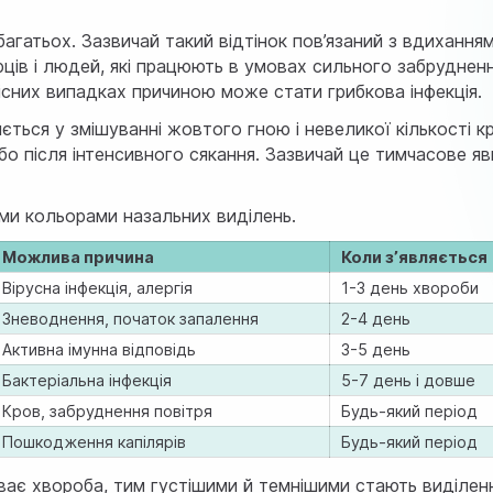
багатьох. Зазвичай такий відтінок пов’язаний з вдихання
рців і людей, які працюють в умовах сильного забруднен
ідкісних випадках причиною може стати грибкова інфекція.
ться у змішуванні жовтого гною і невеликої кількості кр
бо після інтенсивного сякання. Зазвичай це тимчасове я
ми кольорами назальних виділень.
Можлива причина
Коли з’являється
Вірусна інфекція, алергія
1-3 день хвороби
Зневоднення, початок запалення
2-4 день
Активна імунна відповідь
3-5 день
Бактеріальна інфекція
5-7 день і довше
Кров, забруднення повітря
Будь-який період
Пошкодження капілярів
Будь-який період
ває хвороба, тим густішими й темнішими стають виділен