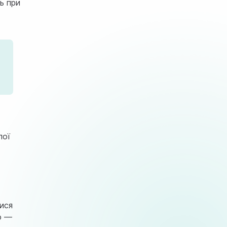
ь при
лої
тися
о —