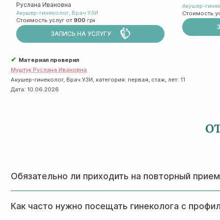
Руслана Ивановна
Акушер-гине
Акушер-гинеколог
,
Врач УЗИ
Стоимость у
Стоимость услуг от
900
ЗАПИСЬ НА УСЛУГУ
✔
Материал проверил
Муштук Руслана Ивановна
Акушер-гинеколог, Врач УЗИ, категория: первая, стаж, лет: 11
Дата:
10.06.2026
О
Обязательно ли приходить на повторный прие
Да, это необходимо для подтверждения полного выздор
Как часто нужно посещать гинеколога с профи
отсутствии скрытых проблем.