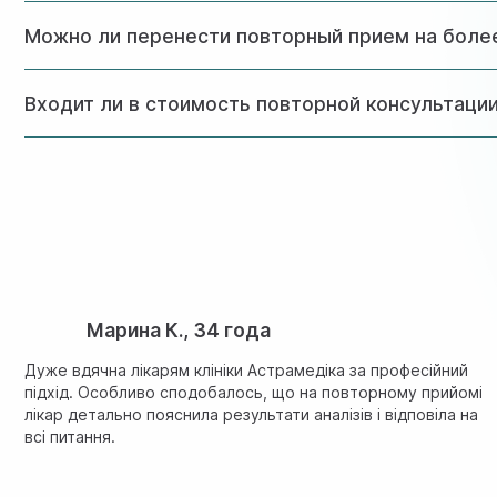
Рекомендуется проходить профилактический осмотр у гин
Можно ли перенести повторный прием на боле
Лучше придерживаться назначенного врачом времени, та
Входит ли в стоимость повторной консультаци
УЗИ-исследование оплачивается отдельно. На повторном
Марина К., 34 года
Дуже вдячна лікарям клініки Астрамедіка за професійний
підхід. Особливо сподобалось, що на повторному прийомі
лікар детально пояснила результати аналізів і відповіла на
всі питання.