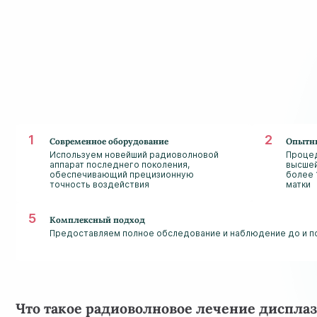
Современное оборудование
Опытны
Используем новейший радиоволновой
Процед
аппарат последнего поколения,
высшей
обеспечивающий прецизионную
более 
точность воздействия
матки
Комплексный подход
Предоставляем полное обследование и наблюдение до и 
Что такое радиоволновое лечение диспла