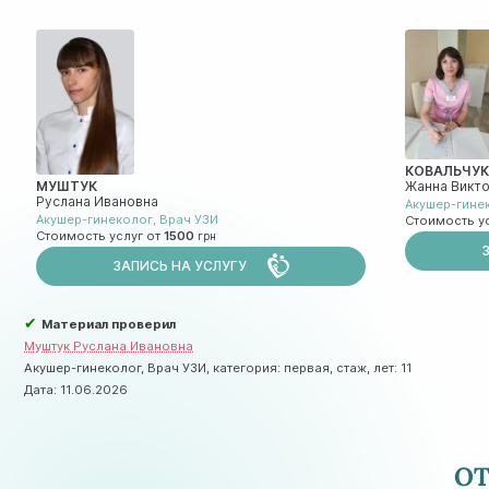
КОВАЛЬЧУ
МУШТУК
Жанна Викт
Руслана Ивановна
Акушер-гине
Акушер-гинеколог
,
Врач УЗИ
Стоимость у
Стоимость услуг от
1500
ЗАПИСЬ НА УСЛУГУ
✔
Материал проверил
Муштук Руслана Ивановна
Акушер-гинеколог, Врач УЗИ, категория: первая, стаж, лет: 11
Дата:
11.06.2026
О