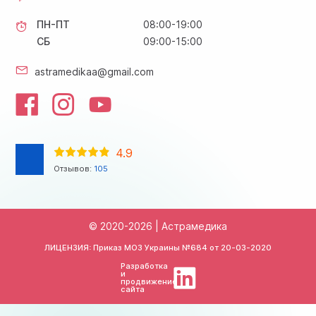
ПН-ПТ
08:00-19:00
СБ
09:00-15:00
astramedikaa@gmail.com
4.9
Отзывов:
105
© 2020-2026 | Астрамедика
ЛИЦЕНЗИЯ: Приказ МОЗ Украины №684 от
20-03-2020
Разработка
и
продвижение
сайта