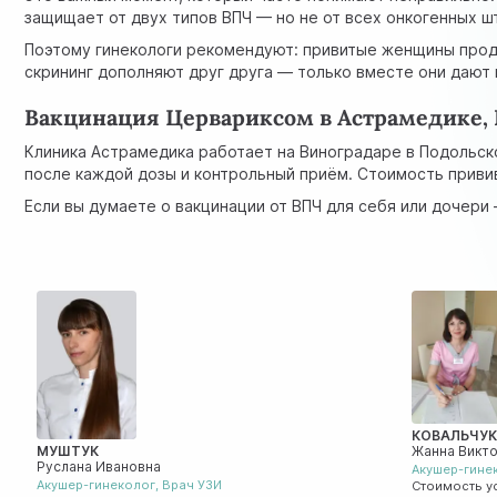
защищает от двух типов ВПЧ — но не от всех онкогенных ш
Поэтому гинекологи рекомендуют: привитые женщины про
скрининг дополняют друг друга — только вместе они дают 
Вакцинация Цервариксом в Астрамедике,
Клиника Астрамедика работает на Виноградаре в Подольск
после каждой дозы и контрольный приём. Стоимость приви
Если вы думаете о вакцинации от ВПЧ для себя или дочери
КОВАЛЬЧУ
МУШТУК
Жанна Викт
Руслана Ивановна
Акушер-гине
Акушер-гинеколог
,
Врач УЗИ
Стоимость у