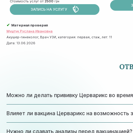
Стоимость услуг от
2500
ЗАПИСЬ НА УСЛУГУ
✔
Материал проверил
Муштук Руслана Ивановна
Акушер-гинеколог, Врач УЗИ, категория: первая, стаж, лет: 11
Дата:
13.06.2026
ОТ
Можно ли делать прививку Церварикс во врем
Да, менструация не является противопоказанием к вакц
Влияет ли вакцина Церварикс на возможность
время.
Нет, вакцина никак не влияет на репродуктивную функци
Нужно ли сдавать анализы перед вакцинацией?
ВПЧ.