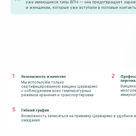
уже имеющиеся типы ВПЧ — она предотвращает заражен
и женщинам, которые уже вступали в половые контакты
Безопасность и качество
Профес
персона
Мы используем только
Вакцина
сертифицированную вакцину Церварикс
многоле
с соблюдением всех температурных
иммуно
режимов хранения и транспортировки
Гибкий график
Возможность записаться на прививку Церварикс в удобное 
ожидания