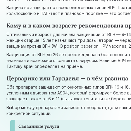
Вакцина не защищает от всех онкогенных типов ВПЧ. Поэто
кольпоскопию
и ПАП-тест в плановом порядке — это оста
Кому и в каком возрасте рекомендована п
Оптимальный возраст для начала вакцинации от ВПЧ — 9–14
женщин старше 15 лет назначают три дозы: вторая — чере
вакцинам против ВПЧ (
WHO position paper on HPV vaccines, 
Вакцинация от ВПЧ до 26 лет рекомендована без дополнит
анамнеза и возможного контакта с вирусом. Наличие ВПЧ 
Тактику врач определяет на приёме.
Церварикс или Гардасил — в чём разница
Оба препарата защищают от онкогенных типов ВПЧ 16 и 18,
усиленным адъювантом AS04, который формирует более выр
защищает также от 6 и 11 (вызывают генитальные бородавк
Выбор между препаратами зависит от возраста, цели вакци
конкретной ситуации.
Связанные услуги