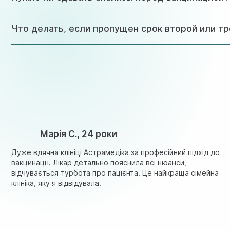
Специальные анализы перед вакцинацией Цервариксом не
Что делать, если пропущен срок второй или т
При нарушении графика вакцинации необходимо как можн
Марія С., 24 роки
Дуже вдячна клініці Астрамедіка за професійний підхід до
вакцинації. Лікар детально пояснила всі нюанси,
відчувається турбота про пацієнта. Це найкраща сімейна
клініка, яку я відвідувала.