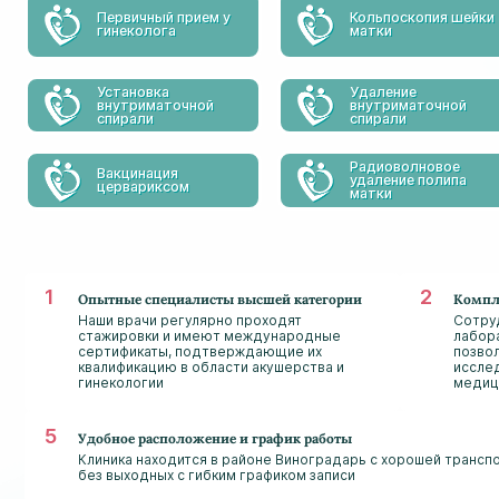
Первичный прием у
Кольпоскопия шейки
гинеколога
матки
Установка
Удаление
внутриматочной
внутриматочной
спирали
спирали
Радиоволновое
Вакцинация
удаление полипа
цервариксом
матки
Опытные специалисты высшей категории
Компле
Наши врачи регулярно проходят
Сотру
стажировки и имеют международные
лабор
сертификаты, подтверждающие их
позво
квалификацию в области акушерства и
иссле
гинекологии
медиц
Удобное расположение и график работы
Клиника находится в районе Виноградарь с хорошей транс
без выходных с гибким графиком записи