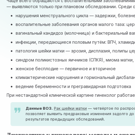
Чаще всего обращаются с воспалительными заболеваниями 
— выявляются только при плановом обследовании. Среди 
нарушения менструального цикла — задержки, болезн
воспалительные заболевания органов малого таза: цер
вагинальный кандидоз (молочница) и бактериальный ва
инфекции, передающиеся половым путём: ВПЧ, хламиди
патология шейки матки — эрозия, дисплазия, полипы ц
синдром поликистозных яичников (СПКЯ), миома матки
женское бесплодие — первичное и вторичное
климактерические нарушения и гормональный дисбала
ведение беременности и прегравидарная подготовка
При нестандартной клинической картине гинеколог работа
Данные ВОЗ.
Рак шейки матки
— четвёртое по распрос
позволяет выявить предраковые изменения задолго до
результатов предыдущих обследований.
Диагностика у гинеколога: методы и ана