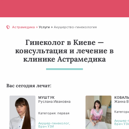
Астрамедика
Услуги
Акушерство-гинекология
Гинеколог в Киеве —
консультация и лечение в
клинике Астрамедика
Вас сегодня лечат:
МУШТУК
КОВАЛ
Руслана Ивановна
Жанна В
Категор
Категория: первая
Акушер-
Акушер-гинеколог
,
Врач УЗ
Врач УЗИ