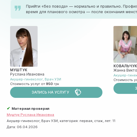
Прийти «без повода» — нормально и правильно. Профил
время для планового осмотра — после окончания менст
КОВАЛЬЧУ
МУШТУК
Жанна Викт
Руслана Ивановна
Акушер-гине
Акушер-гинеколог
,
Врач УЗИ
Стоимость у
Стоимость услуг от
950
ЗАПИСЬ НА УСЛУГУ
✔
Материал проверил
Муштук Руслана Ивановна
Акушер-гинеколог, Врач УЗИ, категория: первая, стаж, лет: 11
Дата:
06.04.2026