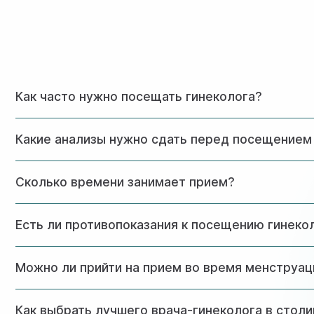
Как часто нужно посещать гинеколога?
При отсутствии жалоб достаточно проходить профилактич
Какие анализы нужно сдать перед посещением
рекомендациям врача.
На первичный прием специальная подготовка не требует
Сколько времени занимает прием?
Первичная консультация длится около 40-60 минут, повт
Есть ли противопоказания к посещению гинеко
Абсолютных противопоказаний нет. При наличии острых 
Можно ли прийти на прием во время менструац
Лучше записаться на прием после окончания менструации
Как выбрать лучшего врача-гинеколога в стол