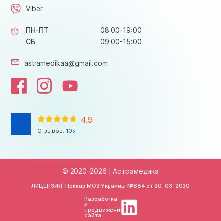
Viber
ПН-ПТ
08:00-19:00
СБ
09:00-15:00
astramedikaa@gmail.com
4.9
Отзывов:
105
© 2020-2026 | Астрамедика
ЛИЦЕНЗИЯ: Приказ МОЗ Украины №684 от
20-03-2020
Разработка
и
продвижение
сайта