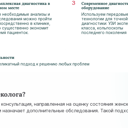
мплексная диагностика в
Современное диагност
ном месте
оборудование
е необходимые анализы и
Используем передовы
следования можно пройти
технологии для точной
посредственно в клинике,
диагностики: УЗИ эксп
о существенно экономит
класса, кольпоскопы
емя пациенток.
последнего поколения
льности
еликатный подход к решению любых проблем
еколога?
 консультация, направленная на оценку состояния женс
и назначает дополнительные обследования. Такой подх