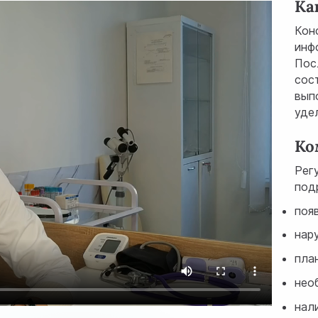
Ка
Кон
инф
Пос
сос
вып
уде
Ко
Рег
под
поя
нар
пла
нео
нал