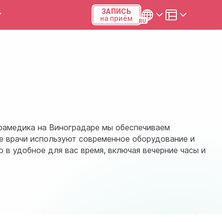
ЗАПИСЬ
на приём
ы и калькуляторы
Українська
Русский
Киев, р-н Подольский,
Виноградарь, ул.Межевая,
23Б, 04123
трамедика на Виноградаре мы обеспечиваем
+38 (068) 371-12-29
е врачи используют современное оборудование и
 в удобное для вас время, включая вечерние часы и
Viber
ПН-ПТ
08:00-19:00
СБ
09:00-15:00