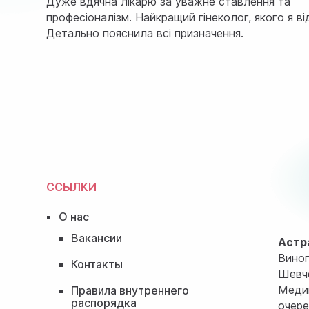
Дуже вдячна лікарю за уважне ставлення та
професіоналізм. Найкращий гінеколог, якого я ві
Детально пояснила всі призначення.
ССЫЛКИ
О нас
Вакансии
Астр
Виног
Контакты
Шевче
Медиц
Правила внутреннего
распорядка
очере