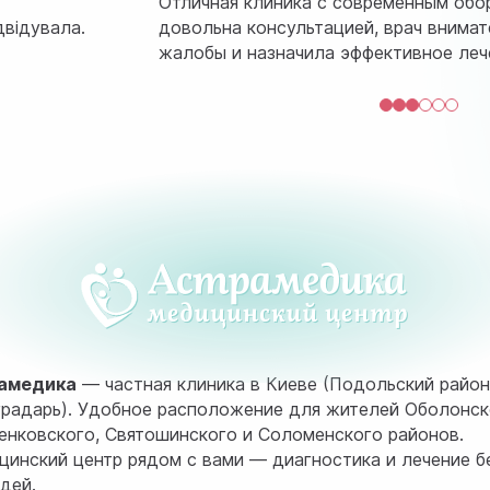
Отличная клиника с современным обо
двідувала.
довольна консультацией, врач внима
жалобы и назначила эффективное леч
амедика
— частная клиника в Киеве (Подольский район
радарь). Удобное расположение для жителей Оболонск
нковского, Святошинского и Соломенского районов.
инский центр рядом с вами — диагностика и лечение б
дей.