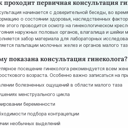
к проходит первичная консультация ги
сультация начинается с доверительной беседы, во время
ормацию о состоянии здоровья, наследственных фактора
ле этого проводится осмотр на гинекологическом крес
тояния наружных половых органов, влагалища и шейки 
олняется забор материала для лабораторных исследова
ляется пальпации молочных желез и органов малого таз
му показана консультация гинеколога?
улярное посещение гинеколога рекомендуется всем жен
росткового возраста. Особенно важно записаться на пр
влении болезненных ощущений в области малого таза
ушениях менструального цикла
нировании беременности
бходимости подбора контрацепции
ичии необычных выделений