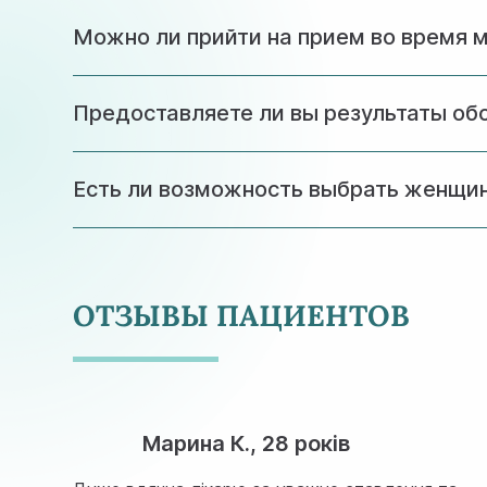
Консультация длится около 40-50 минут, что
Можно ли прийти на прием во время 
Лучше перенести визит на 5-10 день цикла, 
Предоставляете ли вы результаты об
Да, по желанию пациентки результаты анализ
Есть ли возможность выбрать женщин
В нашей клинике работают только женщины -г
ОТЗЫВЫ ПАЦИЕНТОВ
Марина К., 28 років