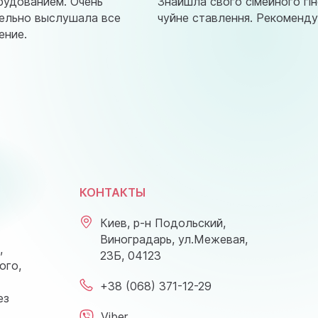
рудованием. Очень
Знайшла свого сімейного гін
тельно выслушала все
чуйне ставлення. Рекоменду
ение.
КОНТАКТЫ
Киев, р-н Подольский,
Виноградарь, ул.Межевая,
,
23Б, 04123
ого,
+38 (068) 371-12-29
ез
Viber