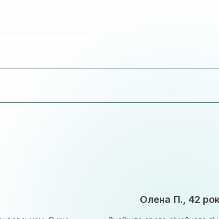
ить достаточно внимания вашим вопросам.
тивными.
ронную почту.
тения, выбрав любого специалиста.
Олена П., 42 ро