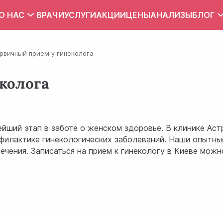
О НАС
ВРАЧИ
УСЛУГИ
АКЦИИ
ЦЕНЫ
АНАЛИЗЫ
БЛОГ
Вакансии
Тест
рвичный прием у гинеколога
Контакты
Правила внутреннего распорядка
колога
Зона обслуживания
ПУБЛИЧНЫЙ ДОГОВОР
ейший этап в заботе о женском здоровье. В клинике Ас
филактике гинекологических заболеваний. Наши опытны
ния. Записаться на прием к гинекологу в Киеве можно