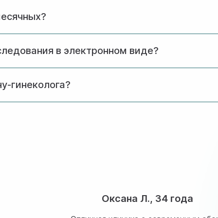
 позволяет врачу провести полноценный осмотр и удел
месячных?
когда результаты обследования будут наиболее информа
следования в электронном виде?
ов и заключение врача могут быть отправлены на элект
у-гинеколога?
инекологи. При записи вы можете указать свои предпоч
Оксана Л., 34 года