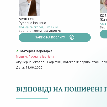
КОВ
МУШТУК
Жан
Руслана Іванівна
Акуш
Акушер-гінеколог
,
Лiкар УЗД
Варт
Вартість послуг від
2500
ЗАПИС НА ПОСЛУГУ
✔
Матеріал перевірив
Муштук Руслана Іванівна
Акушер-гінеколог, Лiкар УЗД, категорія: перша, стаж, рокі
Дата:
13.06.2026
ВІДПОВІДІ НА ПОШИРЕНІ