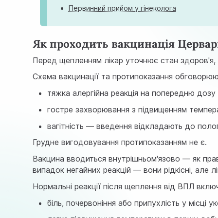
Первинний прийом у гінеколога
Як проходить вакцинація Церва
Перед щепленням лікар уточнює стан здоров'я, 
Схема вакцинації та протипоказання обговорюют
тяжка алергійна реакція на попередню дозу
гостре захворювання з підвищенням темпер
вагітність — введення відкладають до полог
Грудне вигодовування протипоказанням не є.
Вакцина вводиться внутрішньом'язово — як прав
випадок негайних реакцій — вони рідкісні, але л
Нормальні реакції після щеплення від ВПЛ вклю
біль, почервоніння або припухлість у місці у