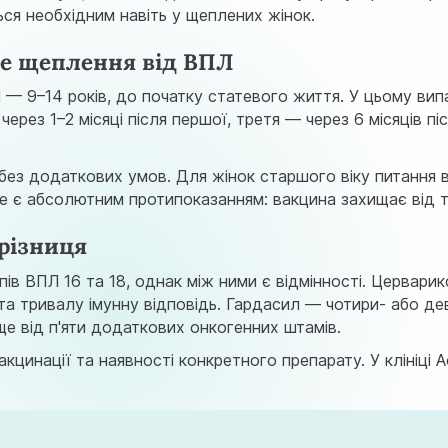
я необхідним навіть у щеплених жінок.
ане щеплення від ВПЛ
 — 9–14 років, до початку статевого життя. У цьому випа
через 1–2 місяці після першої, третя — через 6 місяців
.
без додаткових умов. Для жінок старшого віку питання в
 є абсолютним протипоказанням: вакцина захищає від тих 
 різниця
ів ВПЛ 16 та 18, однак між ними є відмінності. Цервар
 тривалу імунну відповідь. Гардасил — чотири- або дев'я
 ще від п'яти додаткових онкогенних штамів.
акцинації та наявності конкретного препарату. У клініці 