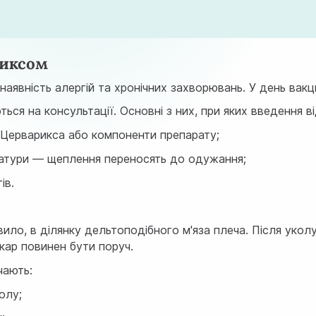
риксом
наявність алергій та хронічних захворювань. У день вак
ься на консультації. Основні з них, при яких введення 
 Церварикса або компоненти препарату;
атури — щеплення переносять до одужання;
ів.
ило, в ділянку дельтоподібного м'яза плеча. Після укол
ікар повинен бути поруч.
чають:
колу;