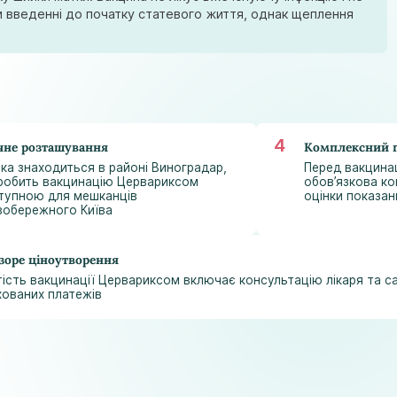
astramedikaa@gmail.com
и введенні до початку статевого життя, однак щеплення
чне розташування
Комплексний п
іка знаходиться в районі Виноградар,
Перед вакцина
робить вакцинацію Цервариксом
обов’язкова ко
тупною для мешканців
оцінки показан
вобережного Київа
зоре ціноутворення
тість вакцинації Цервариксом включає консультацію лікаря та с
хованих платежів