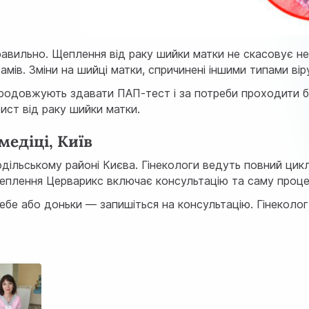
авильно. Щеплення від раку шийки матки не скасовує не
амів. Зміни на шийці матки, спричинені іншими типами вір
продовжують здавати ПАП-тест і за потреби проходити
б
ист від раку шийки матки.
едіці, Київ
одільському районі Києва. Гінекологи ведуть повний цик
еплення Церварикс включає консультацію та саму процед
е або доньки — запишіться на консультацію. Гінеколог пі