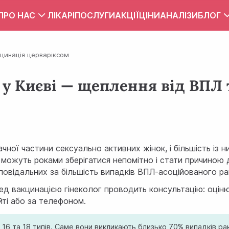
ПРО НАС
ЛІКАРІ
ПОСЛУГИ
АКЦІЇ
ЦІНИ
АНАЛІЗИ
БЛОГ
Вакансії
Тест
цинація церваріксом
Контакти
Правила внутрішнього розпорядку
у Києві — щеплення від ВПЛ 
Зона обслуговування
ПУБЛІЧНИЙ ДОГОВІР
ної частини сексуально активних жінок, і більшість із н
8 можуть роками зберігатися непомітно і стати причиною
повідальних за більшість випадків ВПЛ-асоційованого ра
еред вакцинацією гінеколог проводить консультацію: оці
ті або за телефоном.
6 та 18 типів. Саме вони викликають близько 70% випадків раку