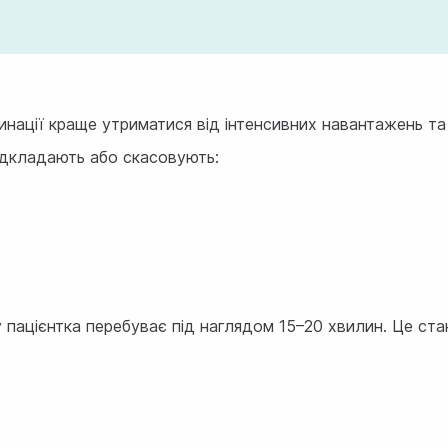
цинації краще утриматися від інтенсивних навантажень т
відкладають або скасовують:
у пацієнтка перебуває під наглядом 15–20 хвилин. Це ст