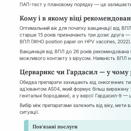
ПАП-тест у плановому порядку — це залишаєтьс
Кому і в якому віці рекомендов
Оптимальний вік для початку вакцинації від ВПЛ
старше 15 років призначають три дози: друга — 
ВПЛ (
WHO position paper on HPV vaccines, 2022
)
Вакцинація від ВПЛ до 26 років рекомендована 
можливого контакту з вірусом. Наявність ВПЛ не
Церварикс чи Гардасил — у чому
Обидва препарати захищають від онкогенних тип
ад'ювантом AS04, який формує більш виражену та
генітальні бородавки), а у версії Гардасил-9 —
Вибір між препаратами залежить від віку, мети в
ситуації.
Пов'язані послуги