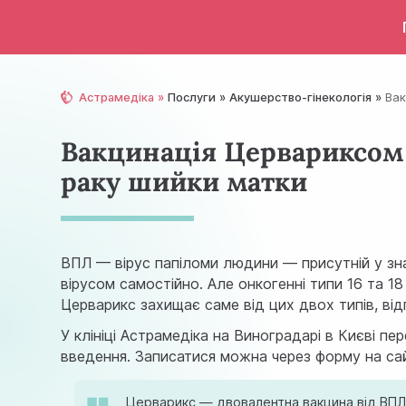
Астрамедіка
Послуги
Акушерство-гінекологія
Вак
Вакцинація Цервариксом 
раку шийки матки
ВПЛ — вірус папіломи людини — присутній у знач
вірусом самостійно. Але онкогенні типи 16 та 1
Церварикс захищає саме від цих двох типів, від
У клініці Астрамедіка на Виноградарі в Києві п
введення. Записатися можна через форму на сай
Церварикс — двовалентна вакцина від ВПЛ 1