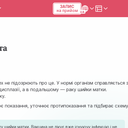
ЗАПИС
на прийом
и та калькулятори
Українська
Русский
та
Київ, р-н Подільський,
Виноградар, вул.Межова, 23Б,
04123
+38 (068) 371-12-29
их не підозрюють про це. У нормі організм справляється 
 дисплазії, а в подальшому — раку шийки матки.
Viber
ку.
нює показання, уточнює протипоказання та підбирає схем
ПН-ПТ
08:00-19:00
СБ
09:00-15:00
 шийки матки. Вакцина не лікує вже існуючу інфекцію і не