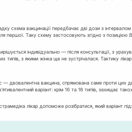
дку схема вакцинації передбачає дві дози з інтервалом 
 після першої. Таку схему застосовують згідно з позиціє
ирішується індивідуально — після консультації, з ураху
типів, з якими жінка ще не зустрічалася. Тактику лікар
икс — двовалентна вакцина, спрямована саме проти цих д
тивалентний варіант: крім 16 та 18 типів, захищає також
Астрамедіка лікар допоможе розібратися, який варіант пі