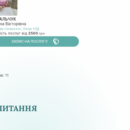
АЛЬЧУК
на Вікторівна
ер-гінеколог
,
Лiкар УЗД
ість послуг від
2500
ЗАПИС НА ПОСЛУГУ
в: 11
 ПИТАННЯ