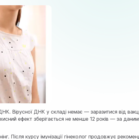
ї ДНК. Вірусної ДНК у складі немає — заразитися від вак
хисний ефект зберігається не менше 12 років — за даним
інг. Після курсу імунізації гінеколог продовжує рекоме