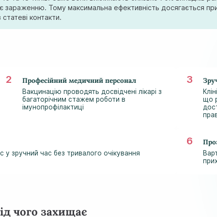
гає зараженню. Тому максимальна ефективність досягається пр
 статеві контакти.
Професійний медичний персонал
Зру
Вакцинацію проводять досвідчені лікарі з
Клін
багаторічним стажем роботи в
що 
імунопрофілактиці
дос
пра
Про
 у зручний час без тривалого очікування
Вар
при
від чого захищає