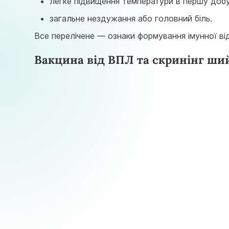
легке підвищення температури в першу добу
загальне нездужання або головний біль.
Все перелічене — ознаки формування імунної відп
Вакцина від ВПЛ та скринінг ши