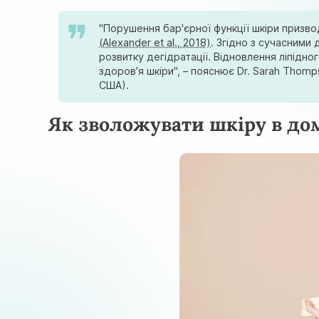
"Порушення бар'єрної функції шкіри призв
(Alexander et al., 2018)
. Згідно з сучасними
розвитку дегiдратацiї. Відновлення лiпiдно
здоров'я шкіри", – пояснює Dr. Sarah Thomps
США).
Як зволожувати шкіру в до