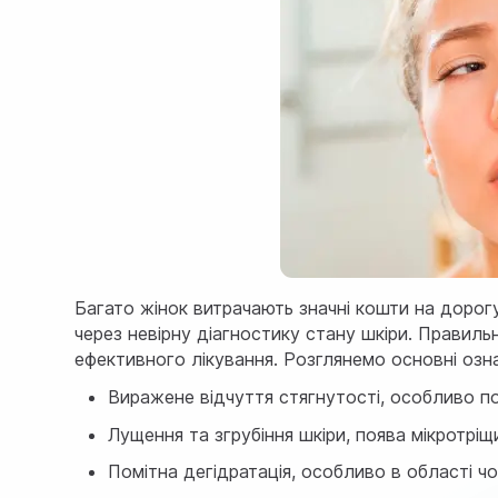
Багато жінок витрачають значні кошти на дорог
через невірну діагностику стану шкіри. Правил
ефективного лікування. Розглянемо основні озн
Виражене відчуття стягнутості, особливо п
Лущення та згрубіння шкіри, поява мікротріщ
Помітна дегiдратацiя, особливо в області чо