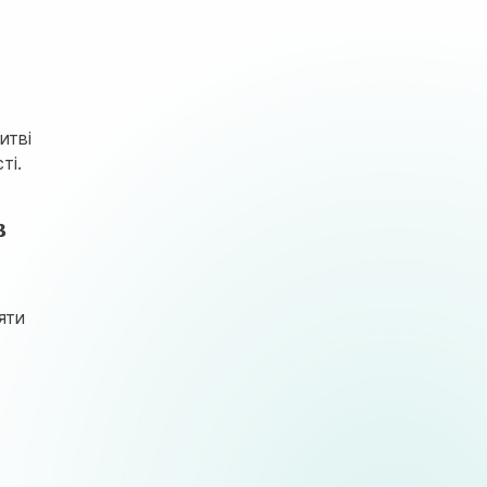
итві
ті.
в
яти