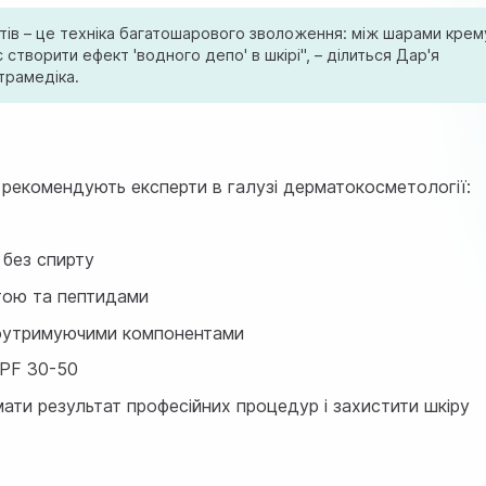
тів – це техніка багатошарового зволоження: між шарами крем
творити ефект 'водного депо' в шкірі", – ділиться Дар'я
трамедiка.
 рекомендують експерти в галузі дерматокосметології:
 без спирту
тою та пептидами
гоутримуючими компонентами
SPF 30-50
ати результат професійних процедур і захистити шкіру