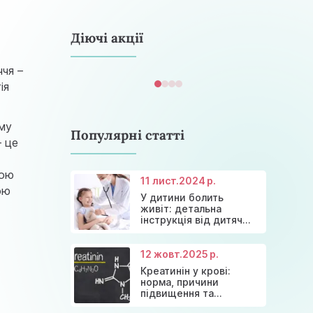
astramedikaa@gmail.com
Діючі акції
ччя –
ія
ому
Популярні статті
– це
вою
11 лист.
2024 р.
ою
У дитини болить
Консультація ендокринолога та
Акція: 20% знижки на
живіт: детальна
Знижки та акції на масаж у Київі
діагностика щитовидної залози
Діагностика щитовидної залози
консультації лікарів!
інструкція від дитячих
лікарів
12 жовт.
2025 р.
Креатинін у крові:
норма, причини
підвищення та
ефективні способи