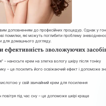
вим доповненням до професійних процедур. Однак у гон
ві помилки, які можуть поглибити проблему зневодненос
ми для домашнього догляду.
и ефективність зволожуючих засобі
" – наносьте крем на злегка вологу шкіру після тоніку
ику – це посилить його освіжаючий ефект і допоможе зн
кислотою у свій звичайний крем для посилення
повітря під час сну – це допоможе шкірі краще