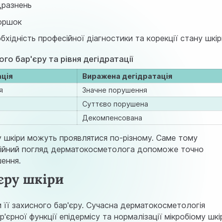
дразнень
моршок
обхідність професійної діагностики та корекції стану шкір
го бар'єру та рівня дегiдратацiї
ацiя
Виражена дегiдратацiя
я
Значне порушення
Суттєво порушена
Декомпенсована
у шкіри можуть проявлятися по-різному. Саме тому
сійний погляд дерматокосметолога допоможе точно
шення.
єру шкіри
и її захисного бар'єру. Сучасна дерматокосметологія
єрної функції епідермісу та нормалізації мікробіому шкі