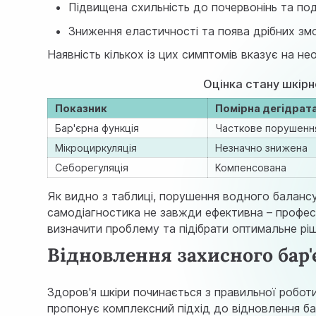
Підвищена схильність до почервонінь та по
Зниження еластичності та поява дрібних з
Наявність кількох із цих симптомів вказує на не
Оцінка стану шкірно
Показник
Помiрна дегiдрат
Бар'єрна функція
Часткове порушенн
Мікроциркуляція
Незначно знижена
Себорегуляція
Компенсована
Як видно з таблиці, порушення водного баланс
самодіагностика не завжди ефективна – профе
визначити проблему та підібрати оптимальне рі
Відновлення захисного бар'
Здоров'я шкіри починається з правильної робот
пропонує комплексний підхід до відновлення бар'