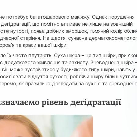
а не потребує багатошарового макіяжу. Однак порушення
 дегiдратацiї, що помітно впливає не лише на зовнішній
я стягнутості, поява дрібних зморшок, тьмяний колір обли
дчасної старіння. На щастя, сучасна дерматокосметолог
ров'я та краси вашої шкіри.
але їх часто плутають.
Суха шкіра
– це тип шкіри, при як
ує додаткового живлення та захисту. Зневоднена шкіра 
він може зустрічатися у будь-якого типу шкіри, навіть у
осилювати відчуття сухості, роблячи шкіру більш чутли
зберемо, як правильно доглядати за сухою та зневоднен
изначаємо рівень дегiдратацiї