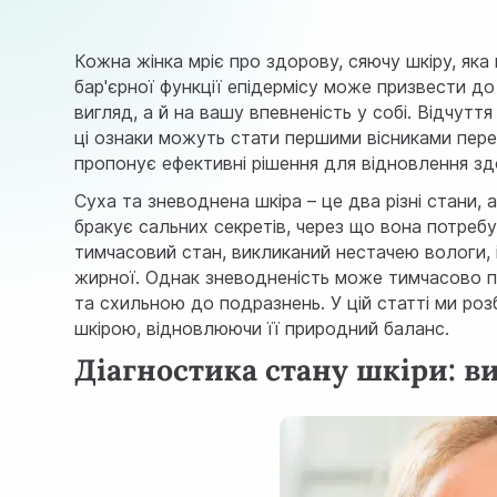
Кожна жінка мріє про здорову, сяючу шкіру, як
бар'єрної функції епідермісу може призвести до
вигляд, а й на вашу впевненість у собі. Відчутт
ці ознаки можуть стати першими вісниками пере
пропонує ефективні рішення для відновлення здо
Суха та зневоднена шкіра – це два різні стани, 
бракує сальних секретів, через що вона потреб
тимчасовий стан, викликаний нестачею вологи, і 
жирної. Однак зневодненість може тимчасово п
та схильною до подразнень. У цій статті ми ро
шкірою, відновлюючи її природний баланс.
Діагностика стану шкіри: в