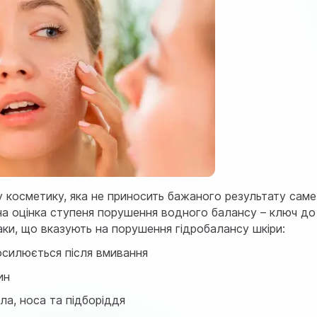
у косметику, яка не приносить бажаного результату саме
ьна оцінка ступеня порушення водного балансу – ключ до
аки, що вказують на порушення гідробалансу шкіри:
осилюється після вмивання
ин
ла, носа та підборіддя