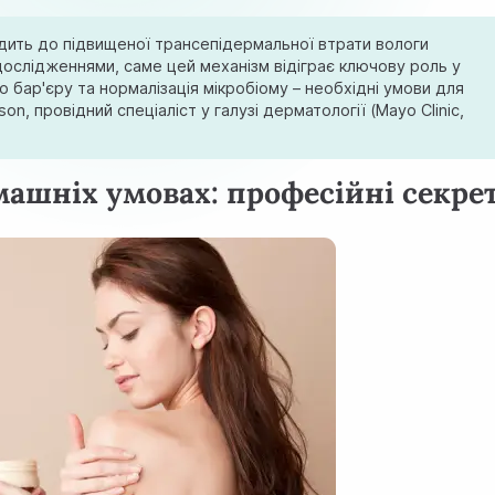
одить до підвищеної трансепідермальної втрати вологи
 дослідженнями, саме цей механізм відіграє ключову роль у
го бар'єру та нормалізація мікробіому – необхідні умови для
on, провідний спеціаліст у галузі дерматології (Mayo Clinic,
машніх умовах: професійні секре