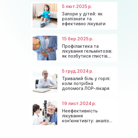
зниження
5 лют.
2025 р.
Запори у дітей: як
розпізнати та
ефективно лікувати
15 бер.
2025 р.
Профілактика та
лікування гельмінтозів:
як позбутися глистів
назавжди
5 груд.
2024 р.
Тривалий біль у горлі:
коли потрібна
допомога ЛОР-лікаря
19 лист.
2024 р.
Неефективність
лікування
кон'юнктивіту: аналіз
причин та сучасні
рішення