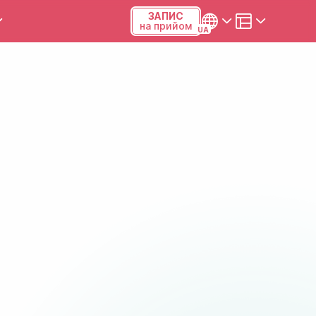
ЗАПИС
на прийом
и та калькулятори
Українська
Русский
Київ, р-н Подільський,
Виноградар, вул.Межова, 23Б,
04123
+38 (068) 371-12-29
Viber
ПН-ПТ
08:00-19:00
СБ
09:00-15:00