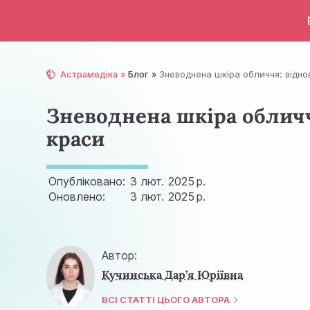
Астрамедіка
Блог
Зневоднена шкіра обличчя: відно
Зневоднена шкіра обличч
краси
Опубліковано:
3 лют.
2025 р.
Оновлено:
3 лют.
2025 р.
Автор:
Кучинська Дар’я Юріївна
ВСІ СТАТТІ ЦЬОГО АВТОРА