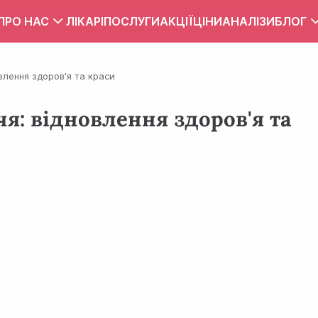
ПРО НАС
ЛІКАРІ
ПОСЛУГИ
АКЦІЇ
ЦІНИ
АНАЛІЗИ
БЛОГ
Вакансії
Тест
влення здоров'я та краси
Контакти
Правила внутрішнього розпорядку
я: відновлення здоров'я та
Зона обслуговування
ПУБЛІЧНИЙ ДОГОВІР