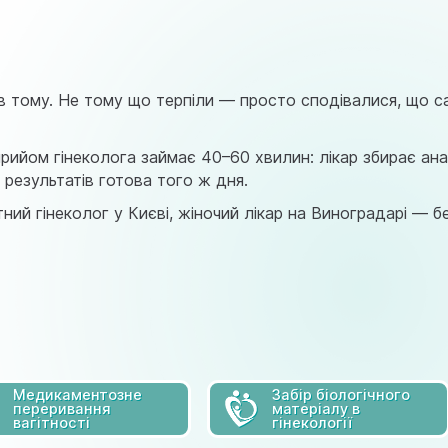
astramedikaa@gmail.com
яців тому. Не тому що терпіли — просто сподівалися, що 
прийом гінеколога займає 40–60 хвилин: лікар збирає ана
 результатів готова того ж дня.
тний гінеколог у Києві, жіночий лікар на Виноградарі — б
Медикаментозне
Забір біологічного
переривання
матеріалу в
вагітності
гінекології