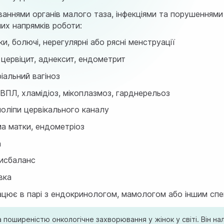
аннями органів малого таза, інфекціями та порушеннями
их напрямків роботи:
 болючі, нерегулярні або рясні менструації
 цервіцит, аднексит, ендометрит
іальний вагіноз
ВПЛ, хламідіоз, мікоплазмоз, гарднерельоз
поліпи цервікального каналу
ма матки, ендометріоз
а
дисбаланс
вка
працює в парі з ендокринологом, мамологом або іншим сп
поширеністю онкологічне захворювання у жінок у світі. Він на