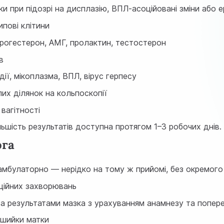
и при підозрі на дисплазію, ВПЛ-асоційовані зміни або 
пові клітини
прогестерон, АМГ, пролактин, тестостерон
в
, мікоплазма, ВПЛ, вірус герпесу
лих ділянок на кольпоскопії
вагітності
ільшість результатів доступна протягом 1–3 робочих днів.
ога
амбулаторно — нерідко на тому ж прийомі, без окремого 
кційних захворювань
а результатами мазка з урахуванням анамнезу та поперед
ї шийки матки