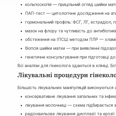
кольпоскопія — прицільний огляд шийки матк
ПАП-тест — цитологічне дослідження на ати
гормональний профіль: ФСГ, ЛГ, естрадіол, 
мазок на флору та чутливість до антибіотикі
обстеження на ІПСШ методом ПЛР — хламідії
біопсія шийки матки — при виявленні підозрі
генетичне консультування при підготовці до 
Всі аналізи для гінеколога здаються в клініці. Б
Лікувальні процедури гінекол
Більшість лікувальних маніпуляцій виконуються 
консервативне лікування запальних та інфе
лікування молочниці — схема підбирається з
радіохвильове лікування дисплазії та ерозі