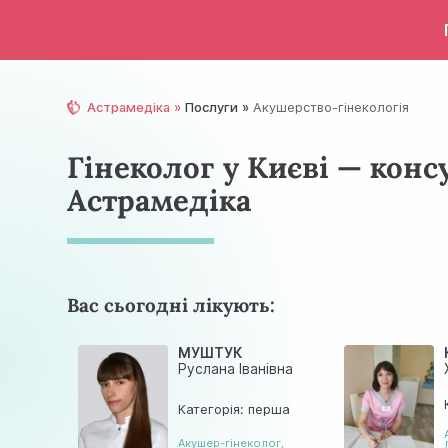
Астрамедіка
Послуги
Акушерство-гінекологія
Гінеколог у Києві — конс
Астрамедіка
Вас сьогодні лікують:
МУШТУК
Руслана Іванівна
Категорія: перша
Акушер-гінеколог
,