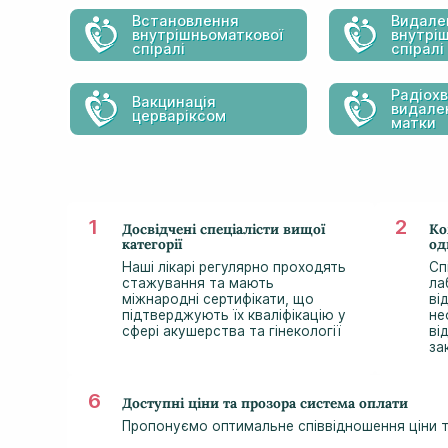
Встановлення
Видале
внутрішньоматкової
внутрі
спіралі
спіралі
Радіох
Вакцинація
видале
церваріксом
матки
Досвідчені спеціалісти вищої
Ко
категорії
од
Наші лікарі регулярно проходять
Сп
стажування та мають
ла
міжнародні сертифікати, що
ві
підтверджують їх кваліфікацію у
не
сфері акушерства та гінекології
ві
за
Доступні ціни та прозора система оплати
Пропонуємо оптимальне співвідношення ціни та