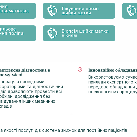
ння
Лікування ерозії
шньоматкової
шийки матки
вильове
Біопсія шийки матки
ння поліпа
в Києві
мплексна діагностика в
Інноваційне обладнан
ному місці
Використовуємо сучас
івпраця з провідними
прилади експертного к
бораторіями та діагностичний
передове обладнання д
дділ дозволяють провести всі
гінекологічних процед
обхідні дослідження без
двідування інших медичних
кладів
 якості послуг, діє система знижок для постійних пацієнтів