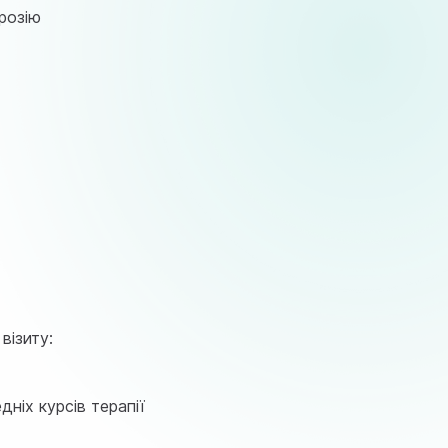
ерозію
візиту:
ніх курсів терапії