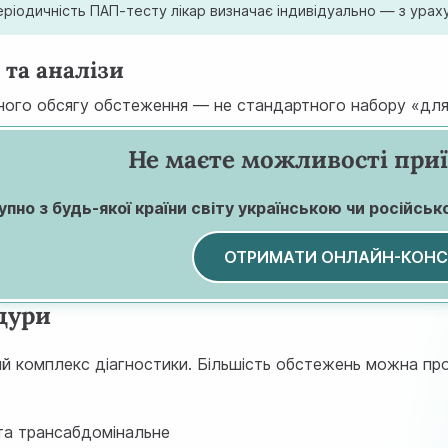
ріодичність ПАП-тесту лікар визначає індивідуально — з урах
 та аналізи
ного обсягу обстеження — не стандартного набору «для в
Не маєте можливості приї
пно з будь-якої країни світу українською чи російськ
ОТРИМАТИ ОНЛАЙН-КОНС
дури
кий комплекс діагностики. Більшість обстежень можна про
 та трансабдомінальне