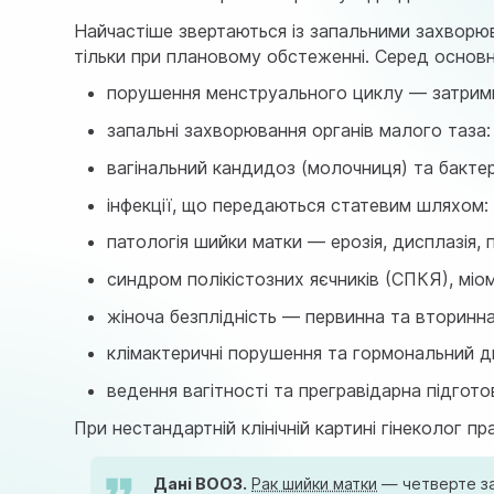
Найчастіше звертаються із запальними захворюв
тільки при плановому обстеженні. Серед основн
порушення менструального циклу — затримки,
запальні захворювання органів малого таза:
вагінальний кандидоз (молочниця) та бактер
інфекції, що передаються статевим шляхом: 
патологія шийки матки — ерозія, дисплазія, 
синдром полікістозних яєчників (СПКЯ), міо
жіноча безплідність — первинна та вторинн
клімактеричні порушення та гормональний 
ведення вагітності та прегравідарна підгото
При нестандартній клінічній картині гінеколог 
Дані ВООЗ.
Рак шийки матки
— четверте за 