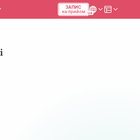
ЗАПИС
на прийом
и та калькулятори
Українська
Русский
і
Київ, р-н Подільський,
Виноградар, вул.Межова, 23Б,
04123
+38 (068) 371-12-29
Viber
ПН-ПТ
08:00-19:00
СБ
09:00-15:00