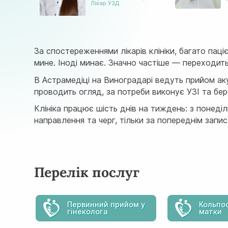
Лiкар УЗД
За спостереженнями лікарів клініки, багато паці
мине. Іноді минає. Значно частіше — переходить
В Астрамедіці на Виноградарі ведуть прийом ак
проводить огляд, за потреби виконує УЗІ та бер
Клініка працює шість днів на тиждень: з понеділ
направлення та черг, тільки за попереднім запис
Перелік послуг
Первинний прийом у
Кольпо
гінеколога
матки