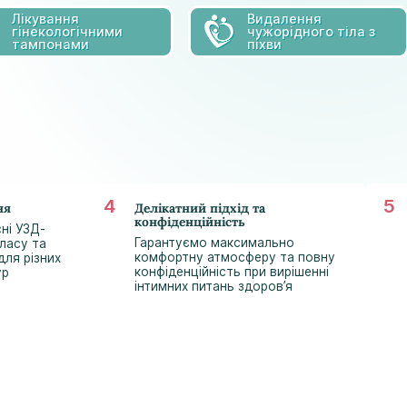
Лікування
Видалення
гінекологічними
чужорідного тіла з
тампонами
піхви
ня
Делікатний підхід та
конфіденційність
ні УЗД-
Гарантуємо максимально
ласу та
комфортну атмосферу та повну
ля різних
конфіденційність при вирішенні
ур
інтимних питань здоров’я