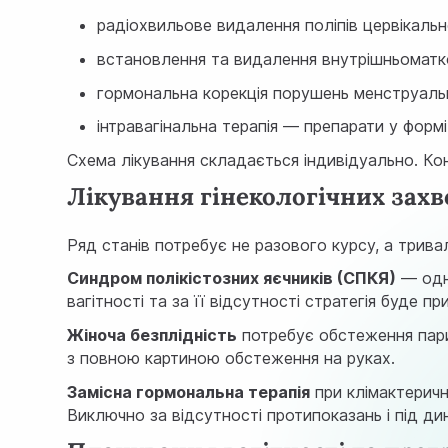
радіохвильове видалення поліпів цервікаль
встановлення та видалення внутрішньоматк
гормональна корекція порушень менструаль
інтравагінальна терапія — препарати у форм
Схема лікування складається індивідуально. Ко
Лікування гінекологічних зах
Ряд станів потребує не разового курсу, а трив
Синдром полікістозних яєчників (СПКЯ)
— одна
вагітності та за її відсутності стратегія буде
Жіноча безплідність
потребує обстеження пари
з повною картиною обстеження на руках.
Замісна гормональна терапія
при клімактеричн
Виключно за відсутності протипоказань і під ди