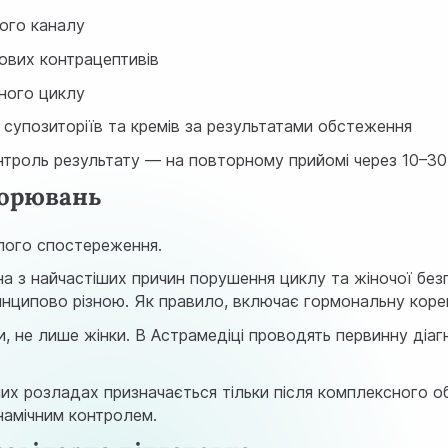
ного каналу
ових контрацептивів
ного циклу
і супозиторіїв та кремів за результатами обстеження
нтроль результату — на повторному прийомі через 10–30 
ворювань
алого спостереження.
 з найчастіших причин порушення циклу та жіночої безпл
 принципово різною. Як правило, включає гормональну коре
, не лише жінки. В Астрамедіці проводять первинну діа
их розладах призначається тільки після комплексного об
намічним контролем.