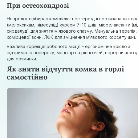
При остеохондрозі
Невролог
підбирає комплекс: нестероїдні протизапальні пр
(мелоксикам, німесулід) курсом 7–10 днів, міорелаксанти (м
сирдалуд) для зняття м’язового спазму. Мануальна терапія
комірцевої зони, ЛФК для зміцнення м’язового корсету шиї.
Важлива корекція робочого місця – ергономічне крісло з
підтримкою попереку, монітор на рівні очей, перерви щого
для розминки.
Як зняти відчуття комка в горлі
самостійно