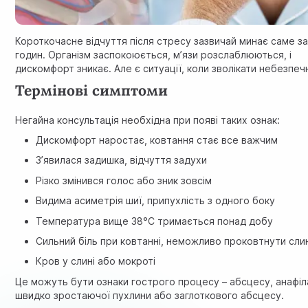
Короткочасне відчуття після стресу зазвичай минає саме за
годин. Організм заспокоюється, м’язи розслаблюються, і
дискомфорт зникає. Але є ситуації, коли зволікати небезпеч
Термінові симптоми
Негайна консультація необхідна при появі таких ознак:
Дискомфорт наростає, ковтання стає все важчим
З’явилася задишка, відчуття задухи
Різко змінився голос або зник зовсім
Видима асиметрія шиї, припухлість з одного боку
Температура вище 38°C тримається понад добу
Сильний біль при ковтанні, неможливо проковтнути сли
Кров у слині або мокроті
Це можуть бути ознаки гострого процесу – абсцесу, анафіла
швидко зростаючої пухлини або заглоткового абсцесу.