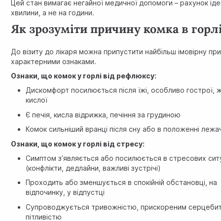
Цей стан вимагає негайної медичної допомоги – рахунок іде
хвилини, а не на години.
Як зрозуміти причину комка в горл
До візиту до лікаря можна припустити найбільш імовірну пр
характерними ознаками.
Ознаки, що комок у горлі від рефлюксу:
Дискомфорт посилюється після їжі, особливо гострої, ж
кислої
Є печія, кисла відрижка, печіння за грудиною
Комок сильніший вранці після сну або в положенні лежа
Ознаки, що комок у горлі від стресу:
Симптом з’являється або посилюється в стресових сит
(конфлікти, дедлайни, важливі зустрічі)
Проходить або зменшується в спокійній обстановці, на
відпочинку, у відпустці
Супроводжується тривожністю, прискореним серцеби
пітливістю