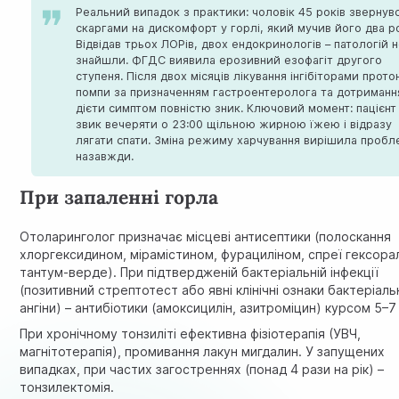
Реальний випадок з практики: чоловік 45 років звернувс
скаргами на дискомфорт у горлі, який мучив його два р
Відвідав трьох ЛОРів, двох ендокринологів – патологій 
знайшли. ФГДС виявила ерозивний езофагіт другого
ступеня. Після двох місяців лікування інгібіторами прото
помпи за призначенням гастроентеролога та дотриманн
дієти симптом повністю зник. Ключовий момент: пацієнт
звик вечеряти о 23:00 щільною жирною їжею і відразу
лягати спати. Зміна режиму харчування вирішила пробл
назавжди.
При запаленні горла
Отоларинголог призначає місцеві антисептики (полоскання
хлоргексидином, мірамістином, фурациліном, спреї гексора
тантум-верде). При підтвердженій бактеріальній інфекції
(позитивний стрептотест або явні клінічні ознаки бактеріаль
ангіни) – антибіотики (амоксицилін, азитроміцин) курсом 5–7 
При хронічному тонзиліті ефективна фізіотерапія (УВЧ,
магнітотерапія), промивання лакун мигдалин. У запущених
випадках, при частих загостреннях (понад 4 рази на рік) –
тонзилектомія.