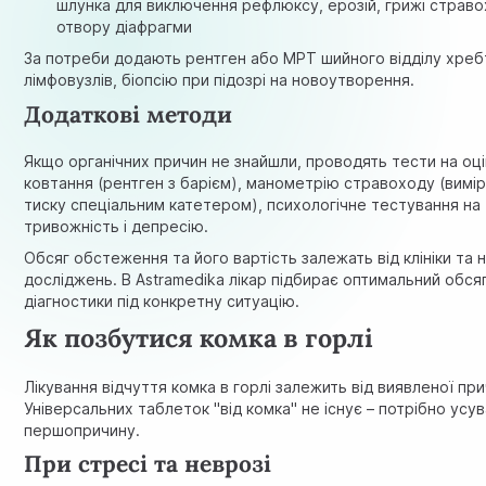
шлунка для виключення рефлюксу, ерозій, грижі страво
отвору діафрагми
За потреби додають рентген або МРТ шийного відділу хреб
лімфовузлів, біопсію при підозрі на новоутворення.
Додаткові методи
Якщо органічних причин не знайшли, проводять тести на оц
ковтання (рентген з барієм), манометрію стравоходу (вимі
тиску спеціальним катетером), психологічне тестування на
тривожність і депресію.
Обсяг обстеження та його вартість залежать від клініки та 
досліджень. В Astramedika лікар підбирає оптимальний обся
діагностики під конкретну ситуацію.
Як позбутися комка в горлі
Лікування відчуття комка в горлі залежить від виявленої при
Універсальних таблеток "від комка" не існує – потрібно усу
першопричину.
При стресі та неврозі