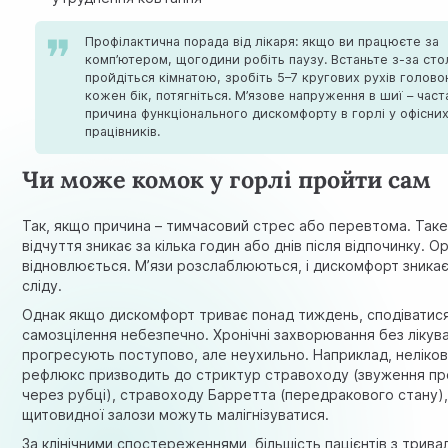
Профілактична порада від лікаря: якщо ви працюєте за
комп’ютером, щогодини робіть паузу. Встаньте з-за сто
пройдіться кімнатою, зробіть 5–7 кругових рухів голово
кожен бік, потягніться. М’язове напруження в шиї – част
причина функціонального дискомфорту в горлі у офісни
працівників.
Чи може комок у горлі пройти сам
Так, якщо причина – тимчасовий стрес або перевтома. Так
відчуття зникає за кілька годин або днів після відпочинку. О
відновлюється. М’язи розслаблюються, і дискомфорт зника
сліду.
Однак якщо дискомфорт триває понад тиждень, сподіватис
самозцілення небезпечно. Хронічні захворювання без лікув
прогресують поступово, але неухильно. Наприклад, неліко
рефлюкс призводить до стриктур стравоходу (звуження пр
через рубці), стравоходу Барретта (передракового стану),
щитовидної залози можуть малігнізуватися.
За клінічними спостереженнями, більшість пацієнтів з трива