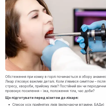
Обстеження при комку в горлі починається зі збору анамне
Лікар з’ясовує важливі деталі. Коли з’явився симптом – після
стресу, хвороби, прийому ліків? Постійний він чи періодичн
провокує посилення – їжа, положення тіла, час доби?
Що підготувати перед візитом до лікаря:
Список усіх прийнятих ліків (включаючи вітаміни, БАДи)