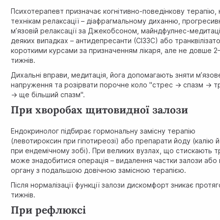
Психотерапевт призначає когнітивно-поведінкову терапію, 
технікам релаксації – діафрагмальному диханню, прогресив
м’язовій релаксації за Джекобсоном, майндфулнес-медитаці
деяких випадках – антидепресанти (СІЗЗС) або транквілізат
короткими курсами за призначенням лікаря, але не довше 2
тижнів.
Дихальні вправи, медитація, йога допомагають зняти м’язов
напруження та розірвати порочне коло "стрес → спазм → т
→ ще більший спазм".
При хворобах щитовидної залози
Ендокринолог
підбирає гормональну замісну терапію
(левотироксин при гіпотиреозі) або препарати йоду (калію 
при ендемічному зобі). При великих вузлах, що стискають 
може знадобитися операція – видалення частки залози або
органу з подальшою довічною замісною терапією.
Після нормалізації функції залози дискомфорт зникає протя
тижнів.
При рефлюксі