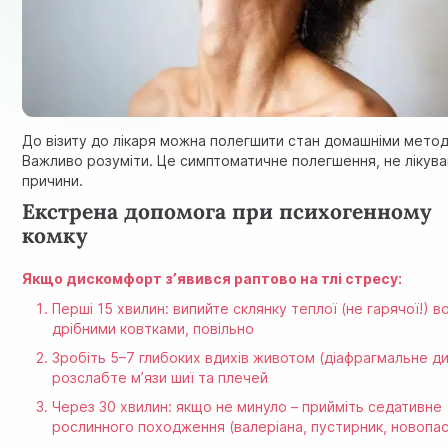
До візиту до лікаря можна полегшити стан домашніми мето
Важливо розуміти. Це симптоматичне полегшення, не лікув
причини.
Екстрена допомога при психогенному
комку
Якщо дискомфорт з’явився раптово на тлі стресу:
Перші 15 хвилин: випийте склянку теплої (не гарячої!) в
дрібними ковтками, повільно
Зробіть 5–7 глибоких вдихів животом (діафрагмальне ди
розслабте м’язи шиї та плечей
Через 30 хвилин: якщо не минуло – прийміть седативне
рослинного походження (валеріана, пустирник, новопас