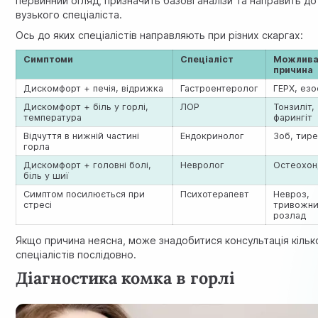
первинний огляд, призначить базові аналізи та направить до
вузького спеціаліста.
Ось до яких спеціалістів направляють при різних скаргах:
Симптоми
Спеціаліст
Можлив
причина
Дискомфорт + печія, відрижка
Гастроентеролог
ГЕРХ, езо
Дискомфорт + біль у горлі,
ЛОР
Тонзиліт,
температура
фарингіт
Відчуття в нижній частині
Ендокринолог
Зоб, тире
горла
Дискомфорт + головні болі,
Невролог
Остеохон
біль у шиї
Симптом посилюється при
Психотерапевт
Невроз,
стресі
тривожн
розлад
Якщо причина неясна, може знадобитися консультація кільк
спеціалістів послідовно.
Діагностика комка в горлі