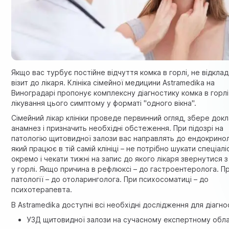
Якщо вас турбує постійне відчуття комка в горлі, не відкла
візит до лікаря. Клініка сімейної медицини Astramedika на
Виноградарі пропонує комплексну діагностику комка в горлі
лікування цього симптому у форматі "одного вікна".
Сімейний лікар клініки проведе первинний огляд, збере док
анамнез і призначить необхідні обстеження. При підозрі на
патологію щитовидної залози вас направлять до ендокрино
який працює в тій самій клініці – не потрібно шукати спеціалі
окремо і чекати тижні на запис до якого лікаря звернутися 
у горлі. Якщо причина в рефлюксі – до гастроентеролога. П
патології – до отоларинголога. При психосоматиці – до
психотерапевта.
В Astramedika доступні всі необхідні дослідження для діагно
УЗД щитовидної залози на сучасному експертному обла