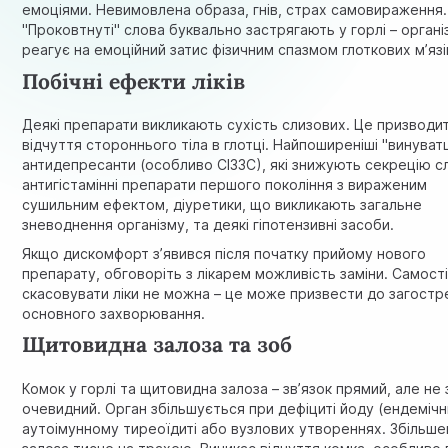
емоціями. Невимовлена образа, гнів, страх самовираження.
"Проковтнуті" слова буквально застрягають у горлі – органі
реагує на емоційний затис фізичним спазмом глоткових м’язі
Побічні ефекти ліків
Деякі препарати викликають сухість слизових. Це призводи
відчуття стороннього тіла в глотці. Найпоширеніші "винуватц
антидепресанти (особливо СІЗЗС), які знижують секрецію с
антигістамінні препарати першого покоління з вираженим
сушильним ефектом, діуретики, що викликають загальне
зневоднення організму, та деякі гіпотензивні засоби.
Якщо дискомфорт з’явився після початку прийому нового
препарату, обговоріть з лікарем можливість заміни. Самост
скасовувати ліки не можна – це може призвести до загостр
основного захворювання.
Щитовидна залоза та зоб
Комок у горлі та щитовидна залоза – зв’язок прямий, але не
очевидний. Орган збільшується при дефіциті йоду (ендемічн
аутоімунному тиреоїдиті або вузлових утвореннях. Збільше