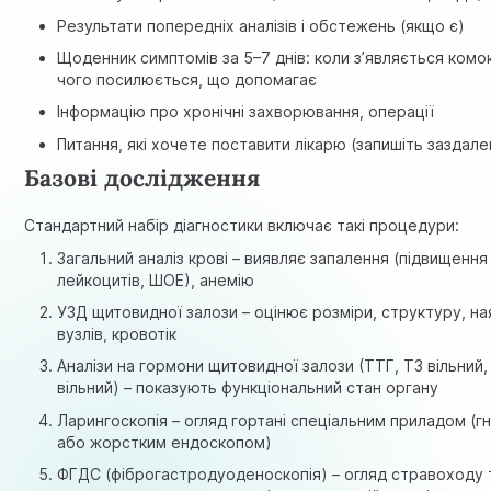
Результати попередніх аналізів і обстежень (якщо є)
Щоденник симптомів за 5–7 днів: коли з’являється комок
чого посилюється, що допомагає
Інформацію про хронічні захворювання, операції
Питання, які хочете поставити лікарю (запишіть заздале
Базові дослідження
Стандартний набір діагностики включає такі процедури:
Загальний аналіз крові
– виявляє запалення (підвищення
лейкоцитів, ШОЕ), анемію
УЗД щитовидної залози
– оцінює розміри, структуру, на
вузлів, кровотік
Аналізи на гормони щитовидної залози
(ТТГ, Т3 вільний,
вільний) – показують функціональний стан органу
Ларингоскопія – огляд гортані спеціальним приладом (г
або жорстким ендоскопом)
ФГДС (фіброгастродуоденоскопія) – огляд стравоходу 