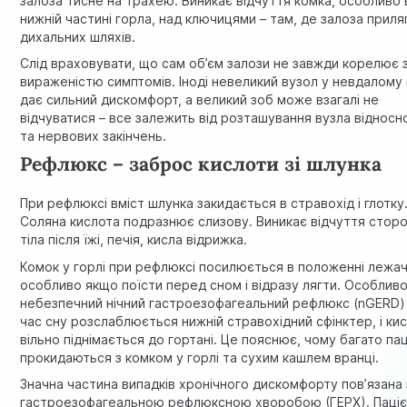
залоза тисне на трахею. Виникає відчуття комка, особливо 
нижній частині горла, над ключицями – там, де залоза приля
дихальних шляхів.
Слід враховувати, що сам об’єм залози не завжди корелює 
вираженістю симптомів. Іноді невеликий вузол у невдалому 
дає сильний дискомфорт, а великий зоб може взагалі не
відчуватися – все залежить від розташування вузла відносн
та нервових закінчень.
Рефлюкс – заброс кислоти зі шлунка
При рефлюксі вміст шлунка закидається в стравохід і глотку
Соляна кислота подразнює слизову. Виникає відчуття стор
тіла після їжі, печія, кисла відрижка.
Комок у горлі при рефлюксі посилюється в положенні лежач
особливо якщо поїсти перед сном і відразу лягти. Особлив
небезпечний нічний гастроезофагеальний рефлюкс (nGERD) 
час сну розслаблюється нижній стравохідний сфінктер, і ки
вільно піднімається до гортані. Це пояснює, чому багато пац
прокидаються з комком у горлі та сухим кашлем вранці.
Значна частина випадків хронічного дискомфорту пов’язана 
гастроезофагеальною рефлюксною хворобою (ГЕРХ)
. Паці