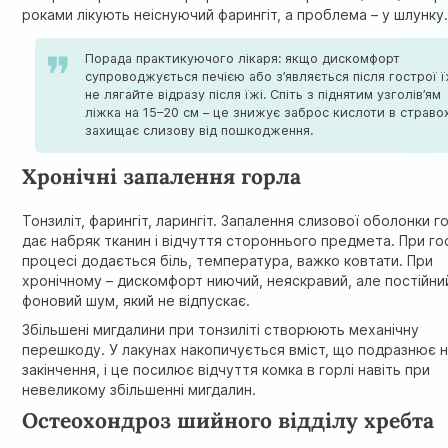
роками лікують неіснуючий фарингіт, а проблема – у шлунку
Порада практикуючого лікаря: якщо дискомфорт
супроводжується печією або з’являється після гострої ї
не лягайте відразу після їжі. Спіть з піднятим узголів’ям
ліжка на 15–20 см – це знижує заброс кислоти в стравох
захищає слизову від пошкодження.
Хронічні запалення горла
Тонзиліт, фарингіт, ларингіт. Запалення слизової оболонки г
дає набряк тканин і відчуття стороннього предмета. При г
процесі додається біль, температура, важко ковтати. При
хронічному – дискомфорт ниючий, неяскравий, але постійний
фоновий шум, який не відпускає.
Збільшені мигдалини при тонзиліті створюють механічну
перешкоду. У лакунах накопичується вміст, що подразнює 
закінчення, і це посилює відчуття комка в горлі навіть при
невеликому збільшенні мигдалин.
Остеохондроз шийного відділу хребта