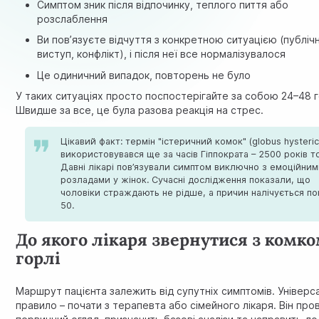
Симптом зник після відпочинку, теплого пиття або
розслаблення
Ви пов’язуєте відчуття з конкретною ситуацією (публіч
виступ, конфлікт), і після неї все нормалізувалося
Це одиничний випадок, повторень не було
У таких ситуаціях просто поспостерігайте за собою 24–48 
Швидше за все, це була разова реакція на стрес.
Цікавий факт: термін "істеричний комок" (globus hysteric
використовувався ще за часів Гіппократа – 2500 років т
Давні лікарі пов’язували симптом виключно з емоційни
розладами у жінок. Сучасні дослідження показали, що
чоловіки страждають не рідше, а причин налічується по
50.
До якого лікаря звернутися з комко
горлі
Маршрут пацієнта залежить від супутніх симптомів. Універс
правило – почати з терапевта або
сімейного лікаря
. Він пр