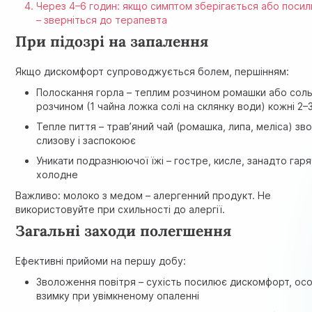
Через 4–6 годин: якщо симптом зберігається або поси
– зверніться до терапевта
При підозрі на запалення
Якщо дискомфорт супроводжується болем, першінням:
Полоскання горла – теплим розчином ромашки або сол
розчином (1 чайна ложка солі на склянку води) кожні 2–
Тепле пиття – трав’яний чай (ромашка, липа, меліса) з
слизову і заспокоює
Уникати подразнюючої їжі – гостре, кисле, занадто гар
холодне
Важливо: молоко з медом – алергенний продукт. Не
використовуйте при схильності до алергії.
Загальні заходи полегшення
Ефективні прийоми на першу добу:
Зволоження повітря – сухість посилює дискомфорт, ос
взимку при увімкненому опаленні