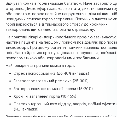
Відчуття комка в горлі знайоме багатьом. Наче застрягло щ
стороннє. Дискомфорт заважає ковтати, дихати повними гр
або просто створює постійне напруження в ділянці шиї – ні
невидимий стискає горло зсередини. Причини відчуття комк
горлі варіюються від тимчасового стресу до хронічних
захворювань щитовидної залози чи стравоходу.
На практиці лікарі ендокринологічного профілю зазначають:
частина пацієнтів на першому прийомі повідомляє про пості
дискомфорт. При цьому органічні причини виявляються дале
всіх. Часто йдеться про функціональні порушення, пов’язані
психосоматикою або неврологічними проблемами.
Найпоширеніші причини комка в горлі:
Стрес і психосоматика (до 40% випадків)
Гастроезофагеальний рефлюкс (25-30%)
Захворювання щитовидної залози (15-20%)
Хронічні запалення горла (10-15%)
Остеохондроз шийного відділу, алергія, побічні ефекти л
(інші випадки)
Важливо розуміти: це не хвороба. Симптом вказує на збій у