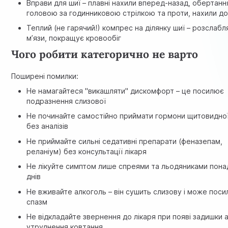
Вправи для шиї – плавні нахили вперед-назад, обертанн
головою за годинниковою стрілкою та проти, нахили д
Теплий (не гарячий!) компрес на ділянку шиї – розслабл
м’язи, покращує кровообіг
Чого робити категорично не варто
Поширені помилки:
Не намагайтеся "викашляти" дискомфорт – це посилює
подразнення слизової
Не починайте самостійно приймати гормони щитовидної
без аналізів
Не приймайте сильні седативні препарати (феназепам,
реланіум) без консультації лікаря
Не лікуйте симптом лише спреями та льодяниками пона
днів
Не вживайте алкоголь – він сушить слизову і може поси
спазм
Не відкладайте звернення до лікаря при появі задишки 
утруднення ковтання