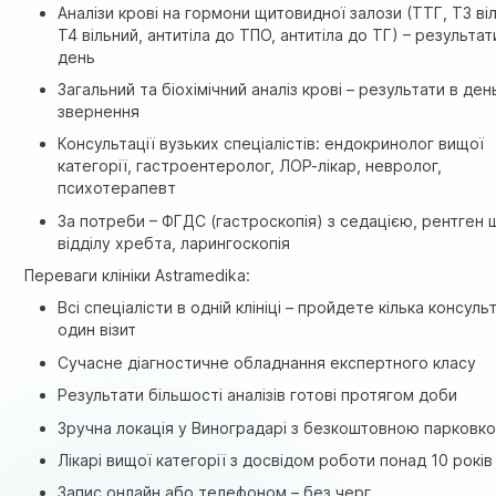
Аналізи крові на гормони щитовидної залози (ТТГ, Т3 ві
Т4 вільний, антитіла до ТПО, антитіла до ТГ) – результат
день
Загальний та біохімічний аналіз крові – результати в ден
звернення
Консультації вузьких спеціалістів: ендокринолог вищої
категорії, гастроентеролог, ЛОР-лікар, невролог,
психотерапевт
За потреби – ФГДС (гастроскопія) з седацією, рентген
відділу хребта, ларингоскопія
Переваги клініки Astramedika:
Всі спеціалісти в одній клініці – пройдете кілька консуль
один візит
Сучасне діагностичне обладнання експертного класу
Результати більшості аналізів готові протягом доби
Зручна локація у Виноградарі з безкоштовною парковк
Лікарі вищої категорії з досвідом роботи понад 10 років
Запис онлайн або телефоном – без черг