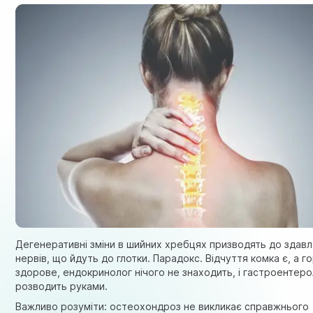
Дегенеративні зміни в шийних хребцях призводять до здав
нервів, що йдуть до глотки. Парадокс. Відчуття комка є, а г
здорове, ендокринолог нічого не знаходить, і гастроентер
розводить руками.
Важливо розуміти: остеохондроз не викликає справжнього