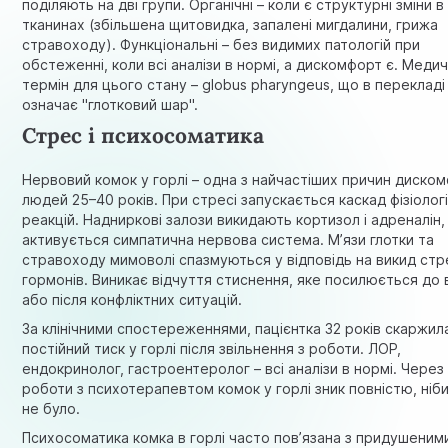
поділяють на дві групи. Органічні – коли є структурні зміни в
тканинах (збільшена щитовидка, запалені мигдалини, грижа
стравоходу). Функціональні – без видимих патологій при
обстеженні, коли всі аналізи в нормі, а дискомфорт є. Меди
термін для цього стану –
globus pharyngeus
, що в перекладі
означає "глотковий шар".
Стрес і психосоматика
Нервовий комок у горлі – одна з найчастіших причин диско
людей 25–40 років. При стресі запускається каскад фізіолог
реакцій. Надниркові залози викидають кортизол і адреналін,
активується симпатична нервова система. М’язи глотки та
стравоходу мимоволі спазмуються у відповідь на викид ст
гормонів. Виникає відчуття стиснення, яке посилюється до
або після конфліктних ситуацій.
За клінічними спостереженнями, пацієнтка 32 років скаржил
постійний тиск у горлі після звільнення з роботи. ЛОР,
ендокринолог, гастроентеролог – всі аналізи в нормі. Через
роботи з психотерапевтом комок у горлі зник повністю, ніби
не було.
Психосоматика комка в горлі часто пов’язана з придушеним