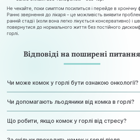
Не чекайте, поки симптом посилиться і перейде в хронічну 
Раннє звернення до лікаря – це можливість виявити пробле
ранній стадії (коли вона легко лікується консервативно) і ш
повернутися до нормального життя без постійного диском
горлі.
Відповіді на поширені питанн
Чи може комок у горлі бути ознакою онкології?
Так, але це рідкісна причина (менше 2% випадків). Пухлин
Чи допомагають льодяники від комка в горлі?
гортані, глотки, щитовидної залози, стравоходу на ранніх 
можуть проявлятися лише відчуттям стороннього тіла.
Насторожує постійний, повільно наростаючий дискомфор
Зм’якшувальні льодяники дають тимчасове полегшення за
хрипотою голосу, необґрунтованим зниженням ваги,
Що робити, якщо комок у горлі від стресу?
рахунок зволоження слизової. Але причину не усувають ні
збільшенням щільних безболісних лімфовузлів.
Якщо дискомфорт пов’язаний з рефлюксом, остеохондро
вузлом щитовидної залози, льодяники марні.
Перше – усвідомити зв’язок. Поспостерігайте: комок з’явл
За скільки проходить комок у горлі після
після конфліктів, дедлайнів, важливих зустрічей? Це підт