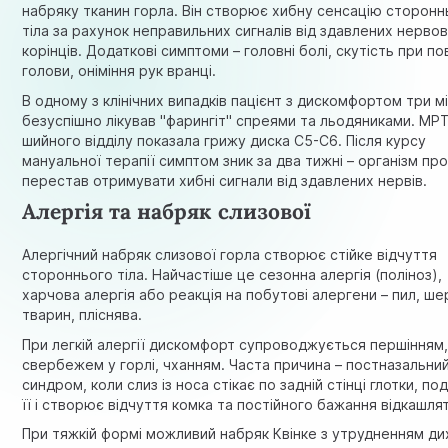
набряку тканин горла. Він створює хибну сенсацію сторонн
тіла за рахунок неправильних сигналів від здавлених нерво
корінців. Додаткові симптоми – головні болі, скутість при п
голови, оніміння рук вранці.
В одному з клінічних випадків пацієнт з дискомфортом три мі
безуспішно лікував "фарингіт" спреями та льодяниками. МР
шийного відділу показала грижу диска C5-C6. Після курсу
мануальної терапії симптом зник за два тижні – організм пр
перестав отримувати хибні сигнали від здавлених нервів.
Алергія та набряк слизової
Алергічний набряк слизової горла створює стійке відчуття
стороннього тіла. Найчастіше це сезонна алергія (поліноз),
харчова алергія або реакція на побутові алергени – пил, ш
тварин, пліснява.
При легкій алергії дискомфорт супроводжується першінням
свербежем у горлі, чханням. Часта причина – постназальни
синдром, коли слиз із носа стікає по задній стінці глотки, п
її і створює відчуття комка та постійного бажання відкашля
При тяжкій формі можливий набряк Квінке з утрудненням ди