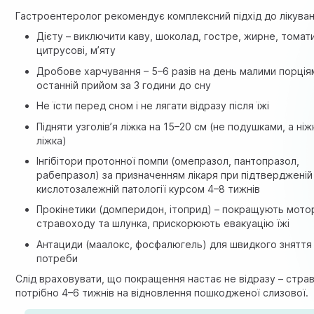
Гастроентеролог рекомендує комплексний підхід до лікуван
Дієту – виключити каву, шоколад, гостре, жирне, томат
цитрусові, м’яту
Дробове харчування – 5–6 разів на день малими порція
останній прийом за 3 години до сну
Не їсти перед сном і не лягати відразу після їжі
Підняти узголів’я ліжка на 15–20 см (не подушками, а ні
ліжка)
Інгібітори протонної помпи (омепразол, пантопразол,
рабепразол) за призначенням лікаря при підтвердженій
кислотозалежній патології курсом 4–8 тижнів
Прокінетики (домперидон, ітоприд) – покращують мото
стравоходу та шлунка, прискорюють евакуацію їжі
Антациди (маалокс, фосфалюгель) для швидкого зняття 
потреби
Слід враховувати, що покращення настає не відразу – стра
потрібно 4–6 тижнів на відновлення пошкодженої слизової.