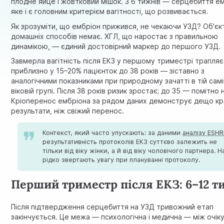
плодне яйце і жовтковий мішок. З 6 тижнів — серцебиття е
яке і є головним критерієм вагітності, що розвивається.
Як зрозуміти, що ембріон прижився, не чекаючи УЗД? Об'єк
домашніх способів немає. ХГЛ, що наростає з правильною
динамікою, — єдиний достовірний маркер до першого УЗД.
Завмерла вагітність після ЕКЗ у першому триместрі трапля
приблизно у 15–20% пацієнток до 38 років — зіставно з
аналогічними показниками при природному зачатті в тій сам
віковій групі. Після 38 років ризик зростає; до 35 — помітно
Кріоперенос ембріона за рядом даних демонструє дещо кр
результати, ніж свіжий перенос.
Контекст, який часто упускають: за даними
аналізу ESHR
результативність протоколів ЕКЗ суттєво залежить не
тільки від віку жінки, а й від віку чоловічого партнера. Н
рідко звертають увагу при плануванні протоколу.
Перший триместр після ЕКЗ: 6–12 т
Після підтвердження серцебиття на УЗД тривожний етап
закінчується. Це межа — психологічна і медична — між очік