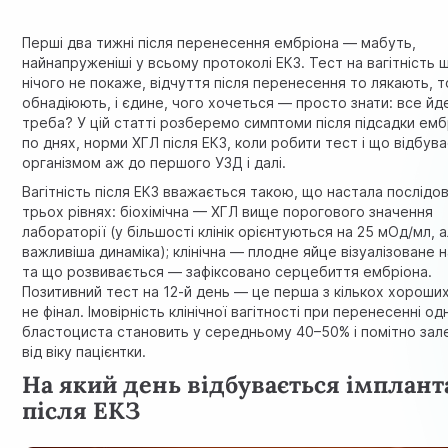
Перші два тижні після перенесення ембріона — мабуть,
найнапруженіші у всьому протоколі ЕКЗ. Тест на вагітність 
нічого не покаже, відчуття після перенесення то лякають, т
обнадіюють, і єдине, чого хочеться — просто знати: все йд
треба? У цій статті розберемо симптоми після підсадки емб
по днях, норми ХГЛ після ЕКЗ, коли робити тест і що відбува
організмом аж до першого УЗД і далі.
Вагітність після ЕКЗ вважається такою, що настала послідо
трьох рівнях: біохімічна — ХГЛ вище порогового значення
лабораторії (у більшості клінік орієнтуються на 25 мОд/мл, 
важливіша динаміка); клінічна — плодне яйце візуалізоване н
та що розвивається — зафіксовано серцебиття ембріона.
Позитивний тест на 12-й день — це перша з кількох хороших
не фінал. Імовірність клінічної вагітності при перенесенні од
бластоциста становить у середньому 40–50% і помітно зал
від віку пацієнтки.
На який день відбувається імплант
після ЕКЗ