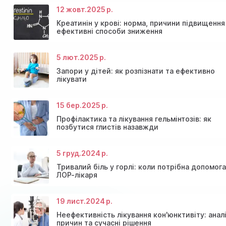
12 жовт.
2025 р.
Креатинін у крові: норма, причини підвищення
ефективні способи зниження
5 лют.
2025 р.
Консультація ендокринолога та діагностика щитов
Знижки та акції на масаж у Київі
залози
Діагностика щитовидної залози
Акція: 20% знижки на консультації лікарів!
Запори у дітей: як розпізнати та ефективно
лікувати
15 бер.
2025 р.
Профілактика та лікування гельмінтозів: як
позбутися глистів назавжди
5 груд.
2024 р.
Тривалий біль у горлі: коли потрібна допомог
ЛОР-лікаря
19 лист.
2024 р.
Неефективність лікування кон'юнктивіту: анал
причин та сучасні рішення