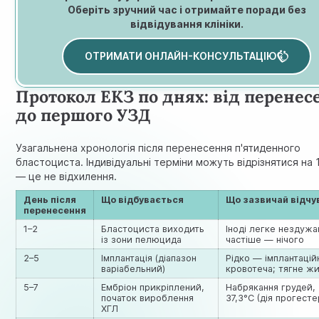
Оберіть зручний час і отримайте поради без
відвідування клініки.
ОТРИМАТИ ОНЛАЙН-КОНСУЛЬТАЦІЮ
Протокол ЕКЗ по днях: від перенес
до першого УЗД
Узагальнена хронологія після перенесення п'ятиденного
бластоциста. Індивідуальні терміни можуть відрізнятися на 1
— це не відхилення.
День після
Що відбувається
Що зазвичай відч
перенесення
1–2
Бластоциста виходить
Іноді легке нездужа
із зони пелюцида
частіше — нічого
2–5
Імплантація (діапазон
Рідко — імплантацій
варіабельний)
кровотеча; тягне жи
5–7
Ембріон прикріплений,
Набрякання грудей, 
початок вироблення
37,3°C (дія прогесте
ХГЛ