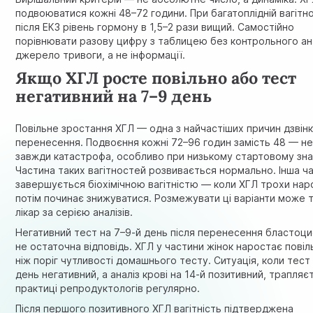
подвоюватися кожні 48–72 години. При багатоплідній вагітно
після ЕКЗ рівень гормону в 1,5–2 рази вищий. Самостійно
порівнювати разову цифру з таблицею без контрольного ан
джерело тривоги, а не інформації.
Якщо ХГЛ росте повільно або тест
негативний на 7–9 день
Повільне зростання ХГЛ — одна з найчастіших причин дзвінкі
перенесення. Подвоєння кожні 72–96 годин замість 48 — н
завжди катастрофа, особливо при низькому стартовому зна
Частина таких вагітностей розвивається нормально. Інша ч
завершується біохімічною вагітністю — коли ХГЛ трохи нар
потім починає знижуватися. Розмежувати ці варіанти може т
лікар за серією аналізів.
Негативний тест на 7–9-й день після перенесення бластоц
не остаточна відповідь. ХГЛ у частини жінок наростає повіл
ніж поріг чутливості домашнього тесту. Ситуація, коли тест
день негативний, а аналіз крові на 14-й позитивний, трапляє
практиці репродуктологів регулярно.
Після першого позитивного ХГЛ вагітність підтверджена