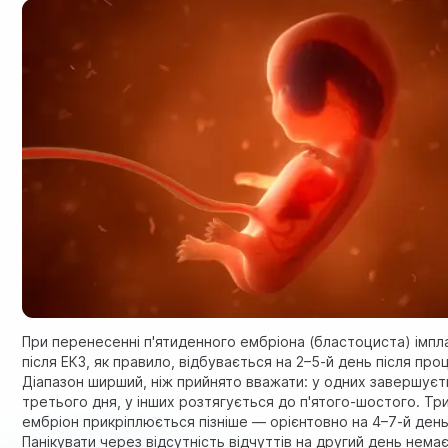
При перенесенні п'ятиденного ембріона (бластоциста) імпл
після ЕКЗ, як правило, відбувається на 2–5-й день після про
Діапазон ширший, ніж прийнято вважати: у одних завершуєт
третього дня, у інших розтягується до п'ятого-шостого. Т
ембріон прикріплюється пізніше — орієнтовно на 4–7-й день
Панікувати через відсутність відчуттів на другий день нема