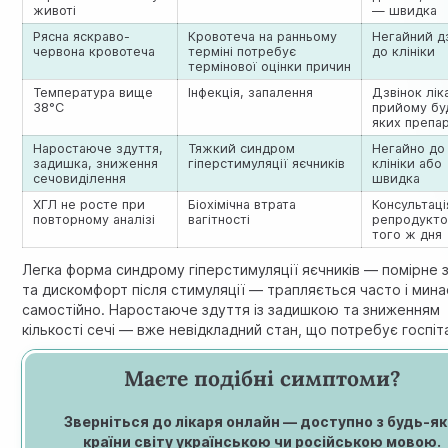
животі
— швидка
Рясна яскраво-
Кровотеча на ранньому
Негайний д
червона кровотеча
терміні потребує
до клініки
термінової оцінки причин
Температура вище
Інфекція, запалення
Дзвінок лі
38°C
прийому бу
яких препар
Наростаюче здуття,
Тяжкий синдром
Негайно до
задишка, зниження
гіперстимуляції яєчників
клініки або
сечовиділення
швидка
ХГЛ не росте при
Біохімічна втрата
Консультаці
повторному аналізі
вагітності
репродукто
того ж дня
Легка форма синдрому гіперстимуляції яєчників — помірне 
та дискомфорт після стимуляції — трапляється часто і мина
самостійно. Наростаюче здуття із задишкою та зниженням
кількості сечі — вже невідкладний стан, що потребує госпіта
Маєте подібні симптоми?
Зверніться до лікаря онлайн — доступно з будь-як
країни світу українською чи російською мовою.