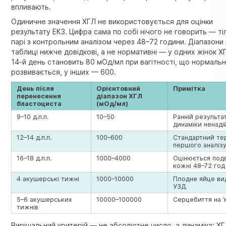
впливають.
Одиничне значення ХГЛ не використовується для оцінки
результату ЕКЗ. Цифра сама по собі нічого не говорить — ті
парі з контрольним аналізом через 48–72 години. Діапазони
таблиці нижче довідкові, а не нормативні — у одних жінок Х
14-й день становить 80 мОд/мл при вагітності, що нормаль
розвивається, у інших — 600.
День після
Орієнтовний
Примітка
перенесення
діапазон ХГЛ
бластоциста
(мОд/мл)
9–10 д.п.п.
10–50
Ранній результа
динаміки ненаді
12–14 д.п.п.
100–600
Стандартний те
першого аналіз
16–18 д.п.п.
1000–4000
Оцінюється под
кожні 48–72 год
4 акушерські тижні
1000–10000
Плодне яйце ви
УЗД
5–6 акушерських
10000–100000
Серцебиття на 
тижнів
Вирішальний критерій — не абсолютне число, а динаміка: Х