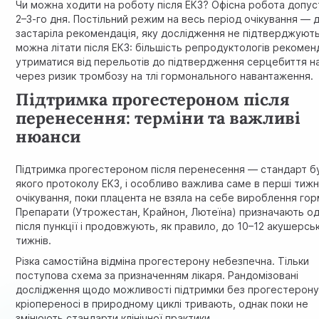
Чи можна ходити на роботу після ЕКЗ? Офісна робота допус
2–3-го дня. Постільний режим на весь період очікування — 
застаріла рекомендація, яку дослідження не підтверджують
можна літати після ЕКЗ: більшість репродуктологів рекоме
утриматися від перельотів до підтвердження серцебиття н
через ризик тромбозу на тлі гормонального навантаження.
Підтримка прогестероном після
перенесення: терміни та важливі
нюанси
Підтримка прогестероном після перенесення — стандарт б
якого протоколу ЕКЗ, і особливо важлива саме в перші тижн
очікування, поки плацента не взяла на себе вироблення гор
Препарати (Утрожестан, Крайнон, Лютеїна) призначають о
після пункції і продовжують, як правило, до 10–12 акушерсь
тижнів.
Різка самостійна відміна прогестерону небезпечна. Тільки
поступова схема за призначенням лікаря.
Рандомізовані
дослідження щодо можливості підтримки без прогестерону
кріопереносі в природному циклі
тривають, однак поки не
змінюють стандарти клінічної практики.