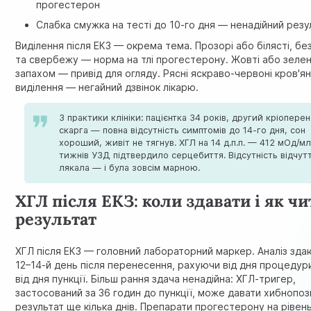
прогестерон
Слабка смужка на тесті до 10-го дня — ненадійний резу
Виділення після ЕКЗ — окрема тема. Прозорі або білясті, бе
та свербежу — норма на тлі прогестерону. Жовті або зелен
запахом — привід для огляду. Рясні яскраво-червоні кров'ян
виділення — негайний дзвінок лікарю.
З практики клініки: пацієнтка 34 років, другий кріоперен
скарга — повна відсутність симптомів до 14-го дня, сон
хороший, живіт не тягнув. ХГЛ на 14 д.п.п. — 412 мОд/мл
тижнів УЗД підтвердило серцебиття. Відсутність відчутті
лякала — і була зовсім марною.
ХГЛ після ЕКЗ: коли здавати і як чи
результат
ХГЛ після ЕКЗ — головний лабораторний маркер. Аналіз зда
12–14-й день після перенесення, рахуючи від дня процедури
від дня пункції. Більш рання здача ненадійна: ХГЛ-тригер,
застосований за 36 годин до пункції, може давати хибнопо
результат ще кілька днів. Препарати прогестерону на рівен