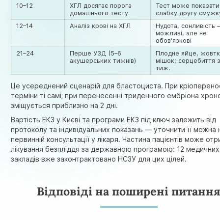
10–12
ХГЛ досягає порога
Тест може показати
домашнього тесту
слабку другу смужк
12–14
Аналіз крові на ХГЛ
Нудота, сонливість
можливі, але не
обов'язкові
21–24
Перше УЗД (5–6
Плодне яйце, жовт
акушерських тижнів)
мішок; серцебиття з
тиж.
Це усереднений сценарій для бластоциста. При кріоперено
терміни ті самі; при перенесенні триденного ембріона хрон
зміщується приблизно на 2 дні.
Вартість ЕКЗ у Києві та програми ЕКЗ під ключ залежить від
протоколу та індивідуальних показань — уточнити її можна 
первинній консультації у лікаря. Частина пацієнтів може от
лікування безпліддя за державною програмою: 12 медичних
закладів
вже законтрактовано НСЗУ
для цих цілей.
Відповіді на поширені питанн