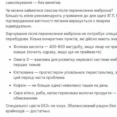
самолікування — без винятків.
Чи можна займатися сексом після перенесення ембріона?
Більшість клінік рекомендують утримання до дня здачі ХГЛ. 
підтвердження вагітності питання вирішується з лікарем
індивідуально.
Харчування після перенесення ембріона не потребує спеці
перебудови. Кілька конкретних пунктів, які дійсно мають зн
Фолієва кислота — 400–800 мкг/добу, якщо лікар не пр
інакше (почніть одразу, якщо ще не приймаєте)
Омега-3 — важлива для розвитку нервової системи емб
перших тижнів
Клітковина — прогестерон уповільнює перистальтику, 
цей період часта проблема
Кофеїн — не більше однієї невеликої чашки на день
Сире м'ясо, риба, непастеризовані молочні продукти — 
обмеженням
Спеціальної «дієти ЕКЗ» не існує. Збалансований раціон без
крайнощів — достатньо.