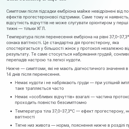
Симптоми після підсадки ембріона майже невідрізнені від по
ефектів прогестеронової підтримки. Саме тому ні наявність,
відсутність відчуттів не може слугувати орієнтиром у перші
тижні — тільки ХГЛ.
Температура після перенесення ембріона на рівні 37,0–37,3
ознака вагітності. Це стандартна дія прогестерону, яка
спостерігається у більшості жінок у протоколі незалежно ві
результату. Те саме стосується набрякання грудей, сонливо
перепадів настрою та легкої нудоти.
Нижче — симптоми, які не мають діагностичного значення в
14 днів після перенесення.
Немає нудоти і не набрякають груди — при успішній імпл
таке трапляється часто
Немає «особливих відчуттів» взагалі — частина проток
проходить повністю безсимптомно
Температура тіла 37,0–37,3°C — ефект прогестерону, н
вагітності
Тягне низ живота — норма, пояснення нижче в розділі 