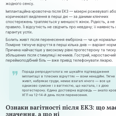
жодного сенсу.
Імплантаційна кровотеча після ЕКЗ — мізерні рожевуваті аб
коричнюваті виділення в перші дні — за даними клінічних
спостережень трапляється у меншості жінок. Рідкість, а не
правило. Її відсутність не свідчить про невдачу; її наявність
гарантує успіх.
Болить живіт після перенесення ембріона — чи це нормаль
Помірне тягнуче відчуття в перші кілька днів — варіант норм
Причина найчастіше у високому рівні прогестерону та тиск
збільшених після стимуляції яєчників. Гострий, наростаючи
переймоподібний біль — вже привід телефонувати лікарю.
Порада репродуктолога: не шукайте підтвердження
імплантації в тілесних відчуттях — вони ненадійні. Тягне
живіт, набрякає груди, немає взагалі нічого — все це
однаково сумісне і з вагітністю, що настала, і з дією
прогестерону. Єдина достовірна відповідь — аналіз кров
ХГЛ на 12–14-й день після перенесення.
Ознаки вагітності після ЕКЗ: що ма
значення, а що ні