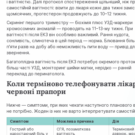
і вагітністю. Далі протокол спостереження щільніший, ніж п
самостійній вагітності: візити до лікаря кожні два тижні замі
щомісячних, прогестерон продовжують до 10–12 тижня.
Скринінг першого триместру
— біохімія плюс УЗД-маркери
хромосомних аномалій — проводять на 11–13-му тижні. При
вагітності після ЕКЗ він особливо важливий. Рання нудота,
сонливість, слинотеча в цей період — норма. Блювання біл
п'яти разів на добу або неможливість пити воду — привід д
звернення.
Багатоплідна вагітність після ЕКЗ потребує окремого прото
більш часті УЗД, моніторинг шийки матки, нерідко — ранній
переклад до перинатолога.
Коли терміново телефонувати ліка
червоні прапори
Нижче — симптоми, при яких чекати наступного планового в
не потрібно. Жоден із них не варто інтерпретувати самостій
Симптом
Можлива причина
Дія
Гострий або
СГЯ, позаматкова
Терміновий
наростаючий біль у
вагітність
дзвінок, м