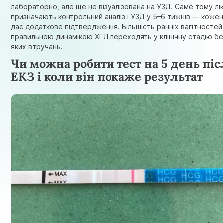
лабораторно, але ще не візуалізована на УЗД. Саме тому лік
призначають контрольний аналіз і УЗД у 5–6 тижнів — коже
дає додаткове підтвердження. Більшість ранніх вагітностей 
правильною динамікою ХГЛ переходять у клінічну стадію бе
яких втручань.
Чи можна робити тест на 5 день піс
ЕКЗ і коли він покаже результат