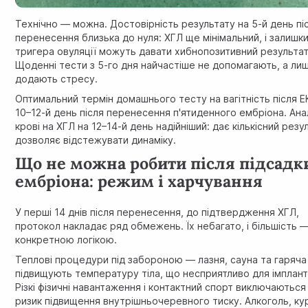
Технічно — можна. Достовірність результату на 5-й день пі
перенесення близька до нуля: ХГЛ ще мінімальний, і залишк
тригера овуляції можуть давати хибнопозитивний результат
Щоденні тести з 5-го дня найчастіше не допомагають, а ли
додають стресу.
Оптимальний термін домашнього тесту на вагітність після 
10–12-й день після перенесення п'ятиденного ембріона. Ана
крові на ХГЛ на 12–14-й день надійніший: дає кількісний резул
дозволяє відстежувати динаміку.
Що не можна робити після підсадк
ембріона: режим і харчування
У перші 14 днів після перенесення, до підтвердження ХГЛ,
протокол накладає ряд обмежень. Їх небагато, і більшість —
конкретною логікою.
Теплові процедури під забороною — лазня, сауна та гаряча
підвищують температуру тіла, що несприятливо для імпланта
Різкі фізичні навантаження і контактний спорт виключаються
ризик підвищення внутрішньочеревного тиску. Алкоголь, кур