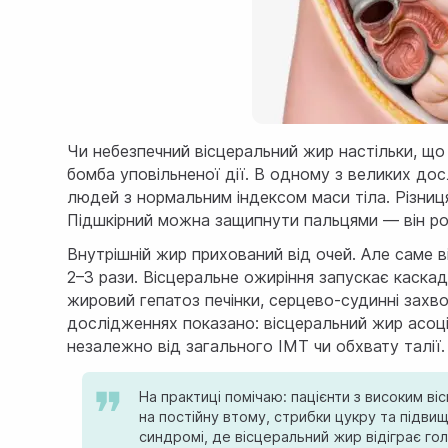
Чи небезпечний вісцеральний жир настільки, що
бомба уповільненої дії. В одному з великих до
людей з нормальним індексом маси тіла. Різниц
Підшкірний можна защипнути пальцями — він роз
Внутрішній жир прихований від очей. Але саме в
2–3 рази. Вісцеральне ожиріння запускає каскад
жировий гепатоз печінки, серцево-судинні захв
дослідженнях показано: вісцеральний жир асоці
незалежно від загального ІМТ чи обхвату талії.
На практиці помічаю: пацієнти з високим 
на постійну втому, стрибки цукру та підв
синдромі, де вісцеральний жир відіграє го