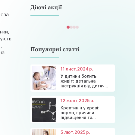
astramedikaa@gmail.com
Діючі акції
роза
нки,
шують
)
,
Популярні статті
на
11 лист.
2024 р.
У дитини болить
Консультація ендокринолога та
Акція: 20% знижки на
живіт: детальна
Знижки та акції на масаж у Київі
діагностика щитовидної залози
Діагностика щитовидної залози
консультації лікарів!
інструкція від дитячих
лікарів
12 жовт.
2025 р.
Креатинін у крові:
норма, причини
підвищення та
ефективні способи
зниження
5 лют.
2025 р.