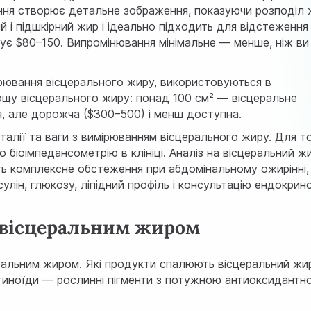
ння створює детальне зображення, показуючи розподіл 
ий і підшкірний жир і ідеально підходить для відстеження
ує $80–150. Випромінювання мінімальне — менше, ніж ви
ювання вісцерального жиру, використовуються в
ощу вісцерального жиру: понад 100 см² — вісцеральне
, але дорожча ($300–500) і менш доступна.
алії та ваги з вимірюванням вісцерального жиру. Для т
 біоімпедансометрію в клініці. Аналіз на вісцеральний ж
ь комплексне обстеження при абдомінальному ожирінні,
сулін, глюкозу, ліпідний профіль і консультацію ендокрин
 вісцеральним жиром
еральним жиром. Які продукти спалюють вісцеральний жи
отиноїди — рослинні пігменти з потужною антиоксидантн