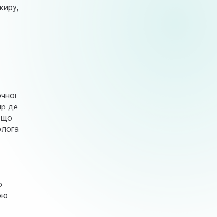
жиру,
очної
ир де
 що
олога
р
ою