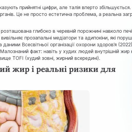
казують прийнятні цифри, але талія вперто збільшується.
ганів. Це не просто естетична проблема, а реальна заг
розташована глибоко в черевній порожнині навколо печі
 вивільняє прозапальні медіатори та адипокіни, які пору
За даними
Всесвітньої організації охорони здоров’я (2022
 Малознаний факт: навіть у худих людей внутрішній жир 
ище TOFI (худий зовні, жирний всередині).
ий жир і реальні ризики для