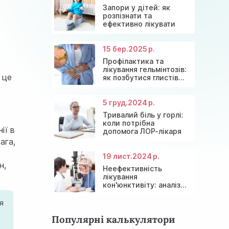
Запори у дітей: як
розпізнати та
ефективно лікувати
15 бер.
2025 р.
Профілактика та
лікування гельмінтозів:
 це
як позбутися глистів
назавжди
5 груд.
2024 р.
Тривалий біль у горлі:
коли потрібна
ії в
допомога ЛОР-лікаря
ага,
19 лист.
2024 р.
н,
Неефективність
лікування
кон'юнктивіту: аналіз
причин та сучасні
рішення
я
Популярні калькулятори