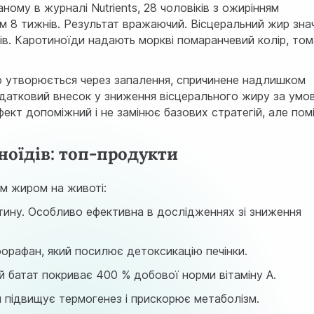
аному в журналі Nutrients, 28 чоловіків з ожирінням
ом 8 тижнів. Результат вражаючий. Вісцеральний жир зна
чів. Каротиноїди надають моркві помаранчевий колір, то
ир утворюється через запалення, спричинене надлишком
одатковий внесок у зниження вісцерального жиру за умо
ефект допоміжний і не замінює базових стратегій, але пом
ноїдів: топ-продукти
ім жиром на животі:
тину. Особливо ефективна в дослідженнях зі зниження
форафан, який посилює детоксикацію печінки.
 батат покриває 400 % добової норми вітаміну А.
й підвищує термогенез і прискорює метаболізм.