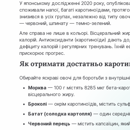
У
японському дослідженні 2020 року
, опубліков
споживали напої, багаті каротиноїдами, протяг
знизився в усіх групах, незалежно від типу ово
— червоний, шпинату — темно-зелений.
Але справа не лише в кольорі. Вісцеральний ж
калорій. Антиоксиданти (каротиноїди) дають д
дефіциту калорій і регулярних тренувань. Їхній 
прискорює прогрес.
Як отримати достатньо кароти
Обирайте яскраві овочі для боротьби з внутрішн
Морква
— 100 г містять 8285 мкг бета-каро
вісцерального жиру.
Броколі
— окрім каротиноїдів, містить суль
Батат (солодка картопля)
— один середній
Червоний перець
— містить капсаїцин, яки