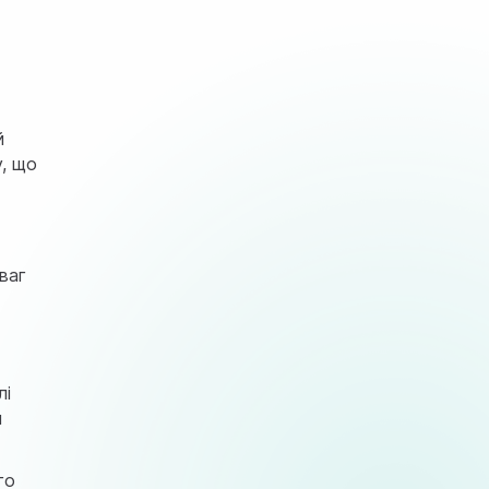
й
у, що
в
ваг
лі
и
го