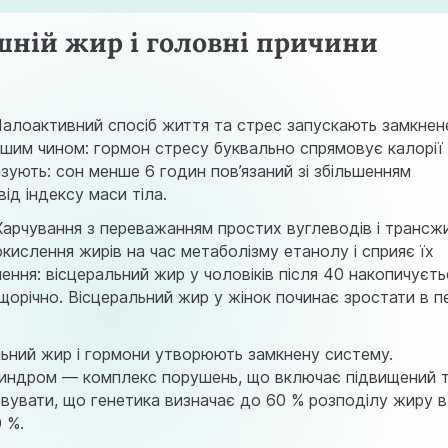
ішній жир і головні причини
Малоактивний спосіб життя та стрес запускають замкнен
снішим чином: гормон стресу буквально спрямовує калорії
азують
: сон менше 6 годин пов’язаний зі збільшенням
ід індексу маси тіла.
 Харчування з переважанням простих вуглеводів і трансжи
кислення жирів на час метаболізму етанолу і сприяє їх
ення: вісцеральний жир у чоловіків після 40 накопичуєть
щорічно. Вісцеральний жир у жінок починає зростати в п
льний жир і гормони утворюють замкнену систему.
 синдром — комплекс порушень, що включає підвищений т
ховувати, що генетика визначає до 60 % розподілу жиру в
 %.