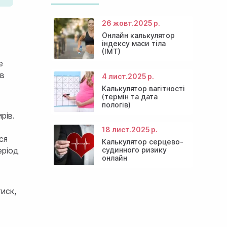
26 жовт.
2025 р.
Онлайн калькулятор
індексу маси тіла
(ІМТ)
е
 в
4 лист.
2025 р.
Калькулятор вагітності
(термін та дата
пологів)
рів.
18 лист.
2025 р.
ся
Калькулятор серцево-
еріод
судинного ризику
онлайн
иск,