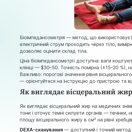
Біоімпедансометрія — метод, що використовуєт
електричний струм проходить через тіло, вимірю
дозволяє оцінити склад тіла.
Ціна біоімпедансометрії доступна: ваги коштую
клініці — $30–50. Точність помірна (±15–20 %), н
Важливо: порогові значення рівня вісцеральног
— орієнтуйтеся на інструкцію до пристрою та ві
Як виглядає вісцеральний жир:
Як виглядає вісцеральний жир на медичних знімк
тони і оточує темні силуети органів — печінки, 
площу вісцерального жиру в см² на рівні хребці
DEXA-сканування
— доступний і точний метод 