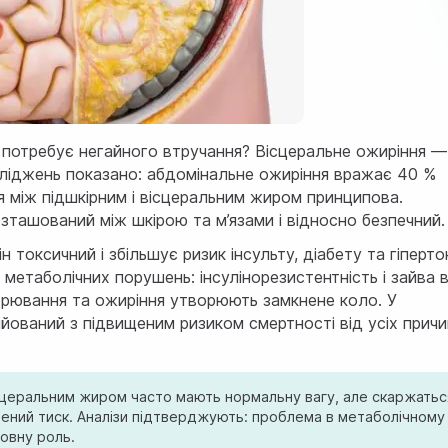
 потребує негайного втручання? Вісцеральне ожиріння —
сліджень показано: абдомінальне ожиріння вражає 40 %
я між підшкірним і вісцеральним жиром принципова.
ташований між шкірою та м’язами і відносно безпечний.
ін токсичний і збільшує
ризик інсульту
, діабету та гіпертон
 метаболічних порушень: інсулінорезистентність і зайва в
орювання та ожиріння утворюють замкнене коло. У
йований з підвищеним ризиком смертності від усіх причи
вісцеральним жиром часто мають нормальну вагу, але скаржатьс
ищений тиск. Аналізи підтверджують: проблема в метаболічному
ловну роль.