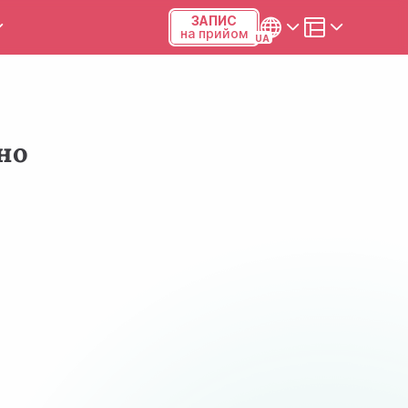
ЗАПИС
на прийом
и та калькулятори
Українська
Русский
но
Київ, р-н Подільський,
Виноградар, вул.Межова, 23Б,
04123
+38 (068) 371-12-29
Viber
ПН-ПТ
08:00-19:00
СБ
09:00-15:00