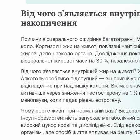
Від чого з’являється внутр
накопичення
Причини вісцерального ожиріння багатогранні. 
коло. Кортизол і жир на животі пов’язані найті
жирові депо навколо органів.
Дослідження пок
вісцеральної жирової маси на 30 %, незалежно в
Від чого з’являється внутрішній жир на животі?
Алкоголь особливо підступний — він пригнічує о
відкладенню при надлишку калорій. Вік має знач
активніше через зниження тестостерону на 1 % 
менопаузи, коли падає рівень естрогену.
Чому росте живіт при нормальній вазі? Вісцера
Інсулінорезистентність запускає метаболічний
високий цукор крові та дисліпідемію. Слід вра
організмі, але спосіб життя впливає на решту 40