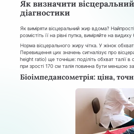
Як визначити вісцеральний
діагностики
Як виміряти вісцеральний жир вдома? Найпростіш
розмістіть її на рівні пупка, виміряйте на видих
Норма вісцерального жиру чітка. У жінок обхват
Перевищення цих значень сигналізує про вісцера
height ratio) ще точніше: поділіть обхват талії 
при зрості 170 см талія повинна бути меншою за
Біоімпедансометрія: ціна, точ