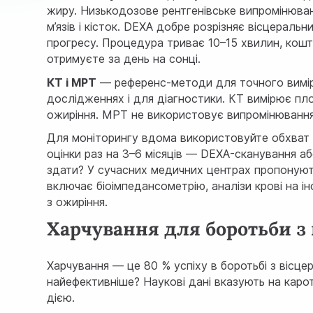
жиру. Низькодозове рентгенівське випромінюва
м’язів і кісток. DEXA добре розрізняє вісцеральн
прогресу. Процедура триває 10–15 хвилин, кошт
отримуєте за день на сонці.
КТ і МРТ
— референс-методи для точного вимір
дослідженнях і для діагностики. КТ вимірює пл
ожиріння. МРТ не використовує випромінювання
Для моніторингу вдома використовуйте обхват т
оцінки раз на 3–6 місяців — DEXA-сканування або
здати? У сучасних медичних центрах пропонуют
включає біоімпедансометрію, аналізи крові на ін
з ожиріння.
Харчування для боротьби з
Харчування — це 80 % успіху в боротьбі з вісц
найефективніше? Наукові дані вказують на кар
дією.