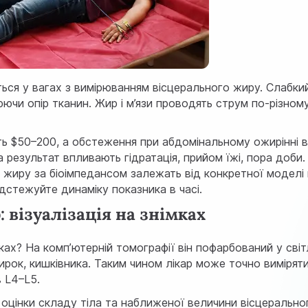
ься у вагах з вимірюванням вісцерального жиру. Слабки
ючи опір тканин. Жир і м’язи проводять струм по-різном
ть $50–200, а обстеження при абдомінальному ожирінні 
а результат впливають гідратація, прийом їжі, пора доби.
о жиру за біоімпедансом залежать від конкретної моделі 
дстежуйте динаміку показника в часі.
 візуалізація на знімках
ах? На комп’ютерній томографії він пофарбований у світ
нирок, кишківника. Таким чином лікар може точно вимірят
в L4–L5.
оцінки складу тіла та наближеної величини вісцерально