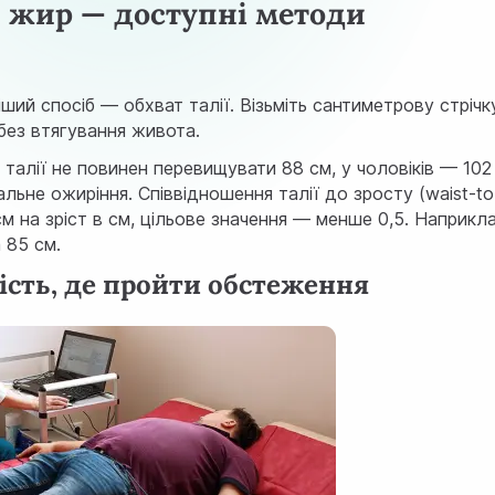
 жир — доступні методи
ий спосіб — обхват талії. Візьміть сантиметрову стрічку
у без втягування живота.
 талії не повинен перевищувати 88 см, у чоловіків — 102
льне ожиріння. Співвідношення талії до зросту (waist-to
в см на зріст в см, цільове значення — менше 0,5. Наприкл
 85 см.
ність, де пройти обстеження