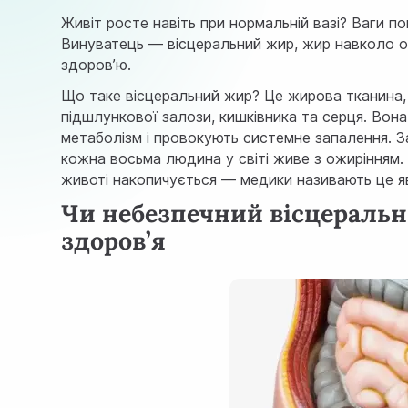
Живіт росте навіть при нормальній вазі? Ваги по
Винуватець — вісцеральний жир, жир навколо ор
здоров’ю.
Що таке вісцеральний жир? Це жирова тканина, 
підшлункової залози, кишківника та серця. Вона
метаболізм і провокують системне запалення. 
кожна восьма людина у світі живе з ожирінням.
животі накопичується — медики називають це яв
Чи небезпечний вісцеральн
здоров’я