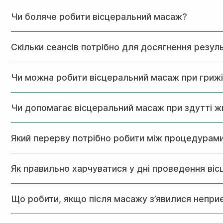
Чи боляче робити вісцеральний масаж?
Процедура не повинна викликати сильного болю. Можливі не
Скільки сеансів потрібно для досягнення резул
Оптимальний курс складається з 8-10 процедур, але перші
Чи можна робити вісцеральний масаж при грижі
При невеликій грижі масаж можливий, але необхідна консу
Чи допомагає вісцеральний масаж при здутті 
Так, це одне з основних показань. Массаж ефективно усу
Який перерву потрібно робити між процедурам
Оптимальний інтервал між процедурами становить 2-3 дні
Як правильно харчуватися у дні проведення ві
Рекомендується уникати важкої їжі за 2-3 години до сеан
Що робити, якщо після масажу з’явилися неприє
Легкий дискомфорт у перші 12-24 години є нормальною реа