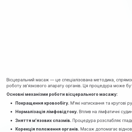
Вісцеральний масаж — це спеціалізована методика, спрямова
роботу зв’язкового апарату органів. Ця процедура може бут
Основні механізми роботи вісцерального масажу:
Покращення кровообігу.
М'які натискання та кругові 
Нормалізація лімфовідтоку.
Вплив на лімфатичні суди
Зняття м’язових спазмів.
Процедура розслабляє гладк
Корекція положення органів.
Масаж допомагає віднови