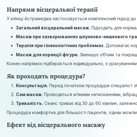
Напрями вісцеральної терапії
У клініці Астрамедіка застосовується комплексний підхід до
Загальний вісцеральний масаж.
Підходить для нормал
Масаж при захворюваннях шлунково-кишкового тра
Терапія при гінекологічних проблемах.
Допомагає нор
Масаж для корекції фігури.
Зменшує об’єми та покращ
Кожен напрямок підбирається індивідуально, з урахуванням 
Як проходить процедура?
Консультація.
Перед початком процедури спеціаліст зб
Сам масаж.
Проводиться м'якими натисканнями, вібраці
Тривалість.
Сеанс триває від 30 до 60 хвилин, залежно 
Процедура комфортна для більшості пацієнтів, однак можлив
Ефект від вісцерального масажу