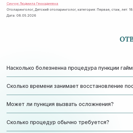
Синчук Людмила Геннадиевна
Отоларинголог, Детский отоларинголог, категория: Первая, стаж, лет: 18
Дата:
08.05.2026
ОТ
Насколько болезненна процедура пункции гайм
? Процедура проводится под местной анестезией, поэто
Сколько времени занимает восстановление по
пункция проходит безболезненно.
Полное восстановление обычно происходит в течение 3-
Может ли пункция вызвать осложнения?
При проведении процедуры квалифицированным специали
Сколько процедур обычно требуется?
проходят самостоятельно.