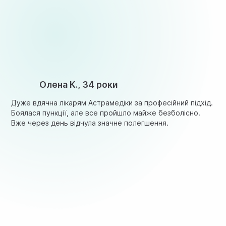
В большинстве случаев достаточно 1-2 процедур. Точно
Олена К., 34 роки
Дуже вдячна лікарям Астрамедіки за професійний підхід.
Боялася пункції, але все пройшло майже безболісно.
Вже через день відчула значне полегшення.