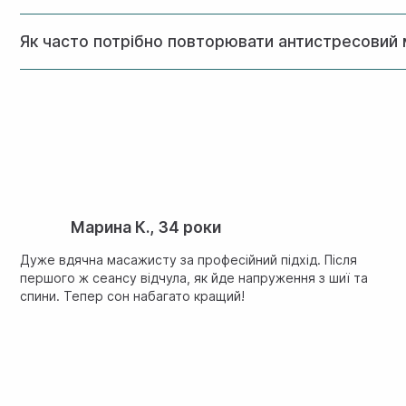
Ефект від антистресового масажу індивідуальний і залежи
Як часто потрібно повторювати антистресовий
днів або тижнів. Регулярні сеанси допомагають продовжити
Оптимальна частота процедур залежить від вашого стану.
рекомендується курс із 8-10 процедур з інтервалом 1-2 ра
Марина К., 34 роки
Дуже вдячна масажисту за професійний підхід. Після
першого ж сеансу відчула, як йде напруження з шиї та
спини. Тепер сон набагато кращий!