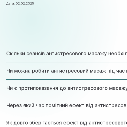
Дата:
02.02.2025
Скільки сеансів антистресового масажу необхід
Оптимальний курс складає 8-10 процедур із періодичністю
Чи можна робити антистресовий масаж під час в
Під час вагітності масаж можливий лише після консультації
Чи є протипоказання до антистресового масаж
Основні протипоказання включають гострі інфекційні захв
Через який час помітний ефект від антистресо
Перші позитивні зміни в самопочутті помітні вже після п
Як довго зберігається ефект від антистресово