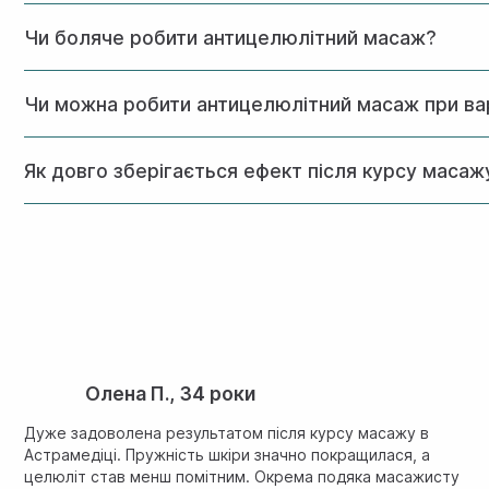
Перші видимі зміни з’являються вже після 3-5 процедур. 
Чи боляче робити антицелюлітний масаж?
Під час процедури можуть виникати незначні больові відч
Чи можна робити антицелюлітний масаж при ва
При варикозному розширенні вен антицелюлітний масаж прот
Як довго зберігається ефект після курсу масаж
При дотриманні рекомендацій щодо харчування та способу 
Олена П., 34 роки
Дуже задоволена результатом після курсу масажу в
Астрамедіці. Пружність шкіри значно покращилася, а
целюліт став менш помітним. Окрема подяка масажисту