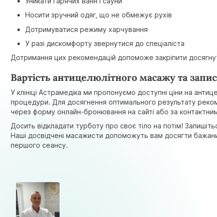
Уникати гарячих ванн і сауни
Носити зручний одяг, що не обмежує рухів
Дотримуватися режиму харчування
У разі дискомфорту звернутися до спеціаліста
Дотримання цих рекомендацій допоможе закріпити досягнут
Вартість антицелюлітного масажу та запи
У клініці Астрамедіка ми пропонуємо доступні ціни на антиц
процедури. Для досягнення оптимального результату рекоме
через форму онлайн-бронювання на сайті або за контактним
Досить відкладати турботу про своє тіло на потім! Запишіт
Наші досвідчені масажисти допоможуть вам досягти бажаних 
першого сеансу.