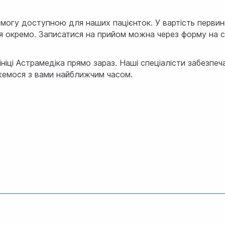
могу доступною для наших пацієнток. У вартість первин
ся окремо. Записатися на прийом можна через форму на с
іці Астрамедіка прямо зараз. Наші спеціалісти забезпеча
яжемося з вами найближчим часом.
ілити достатньо уваги вашим питанням