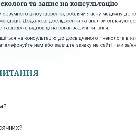
еколога та запис на консультацію
у розумного ціноутворення, роблячи якісну медичну допо
комендації. Додаткові дослідження та аналізи оплачують
та дадуть відповіді на організаційні питання.
шіться на консультацію до досвідченого гінеколога в клін
Зателефонуйте нам або залиште заявку на сайті – ми зв'
 ПИТАННЯ
ом?
що дозволяє лікарю провести повноцінний огляд та прид
ісячних?