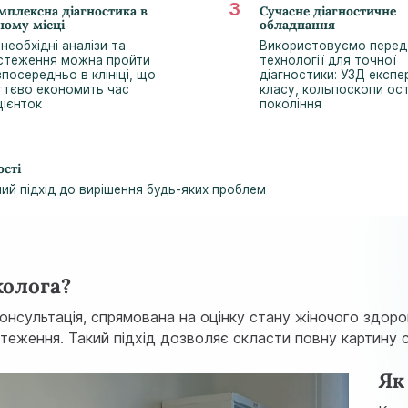
мплексна діагностика в
Сучасне діагностичне
ному місці
обладнання
 необхідні аналізи та
Використовуємо перед
стеження можна пройти
технології для точної
зпосередньо в клініці, що
діагностики: УЗД експе
ттєво економить час
класу, кольпоскопи ос
цієнток
покоління
ості
ний підхід до вирішення будь-яких проблем
колога?
нсультація, спрямована на оцінку стану жіночого здоров
бстеження. Такий підхід дозволяє скласти повну картину
Як