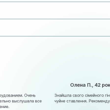
ими
ну пошту.
и будь-якого спеціаліста.
Олена П., 42 ро
рудованием. Очень
Знайшла свого сімейного гін
тельно выслушала все
чуйне ставлення. Рекоменду
ение.