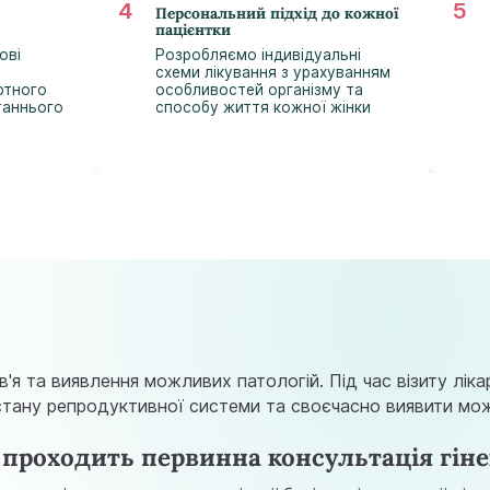
astramedikaa@gmail.com
Персональний підхід до кожної
пацієнтки
ові
Розробляємо індивідуальні
схеми лікування з урахуванням
ртного
особливостей організму та
таннього
способу життя кожної жінки
'я та виявлення можливих патологій. Під час візиту лік
 стану репродуктивної системи та своєчасно виявити мо
 проходить первинна консультація гіне