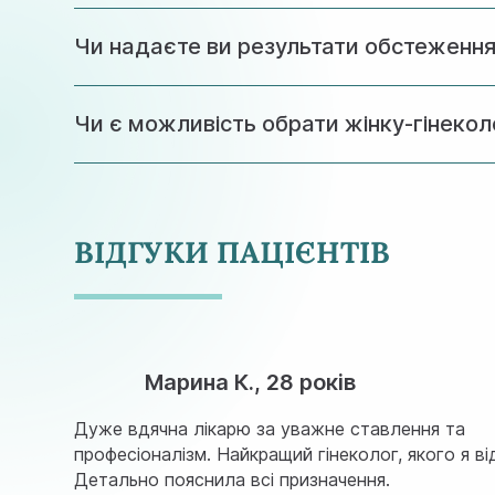
Краще перенести візит на 5-10 день циклу, к
Чи надаєте ви результати обстеження
Так, за бажанням пацієнтки результати аналіз
Чи є можливість обрати жінку-гінекол
У нашій клініці працюють лише жінки-гінеколо
ВІДГУКИ ПАЦІЄНТІВ
Марина К., 28 років
Дуже вдячна лікарю за уважне ставлення та
професіоналізм. Найкращий гінеколог, якого я ві
Детально пояснила всі призначення.