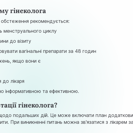
му гінеколога
в обстеження рекомендується:
нь менструального циклу
ини до візиту
вувати вагінальні препарати за 48 годин
жень, якщо вони є
 до лікаря
но інформативною та ефективною.
тації гінеколога?
ї щодо подальших дій. Це може включати план додаткови
зити. При виникненні питань можна зв'язатися з лікарем з