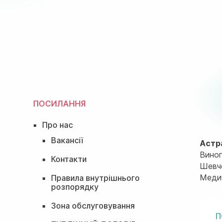
ПОСИЛАННЯ
Про нас
Вакансії
Астр
Виног
Контакти
Шевче
Медич
Правила внутрішнього
розпорядку
Зона обслуговування
П