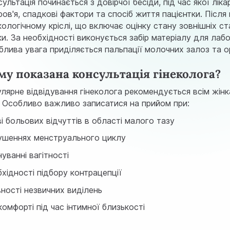
ультація починається з довірчої бесіди, під час якої лік
ов'я, спадкові фактори та спосіб життя пацієнтки. Післ
кологічному кріслі, що включає оцінку стану зовнішніх ст
ки. За необхідності виконується забір матеріалу для ла
блива увага приділяється пальпації молочних залоз та ор
му показана консультація гінеколога?
улярне відвідування гінеколога рекомендується всім жінк
у. Особливо важливо записатися на прийом при:
і больових відчуттів в області малого тазу
ушеннях менструального циклу
уванні вагітності
хідності підбору контрацепції
вності незвичних виділень
омфорті під час інтимної близькості