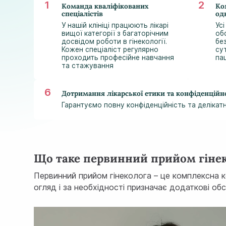
Команда кваліфікованих
Ко
спеціалістів
од
У нашій клініці працюють лікарі
Усі
вищої категорії з багаторічним
об
досвідом роботи в гінекології.
бе
Кожен спеціаліст регулярно
су
проходить професійне навчання
па
та стажування
Дотримання лікарської етики та конфіденційн
Гарантуємо повну конфіденційність та делікат
Що таке первинний прийом гіне
Первинний прийом гінеколога – це комплексна ко
огляд і за необхідності призначає додаткові о