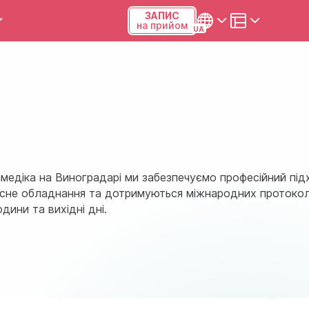
ЗАПИС
на прийом
и та калькулятори
Українська
Русский
Київ, р-н Подільський,
Виноградар, вул.Межова, 23Б,
04123
рамедіка на Виноградарі ми забезпечуємо професійний під
+38 (068) 371-12-29
учасне обладнання та дотримуються міжнародних протокол
дини та вихідні дні.
Viber
ПН-ПТ
08:00-19:00
СБ
09:00-15:00