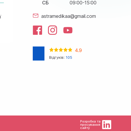
СБ
09:00-15:00
astramedikaa@gmail.com
ї
4.9
Відгуків:
105
Розробка та
просування
сайту