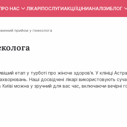
ПРО НАС
ЛІКАРІ
ПОСЛУГИ
АКЦІЇ
ЦІНИ
АНАЛІЗИ
БЛОГ
Вакансії
Тест
винний прийом у гінеколога
Контакти
Правила внутрішнього розпорядку
еколога
Зона обслуговування
ПУБЛІЧНИЙ ДОГОВІР
віший етап у турботі про жіноче здоров'я. У клініці Аст
 захворювань. Наші досвідчені лікарі використовують с
 Київі можна у зручний для вас час, включаючи вечірні го