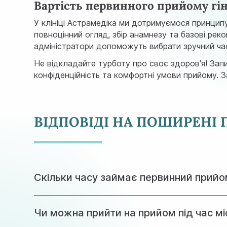
Вартість первинного прийому гін
У клініці Астрамедіка ми дотримуємося принцип
повноцінний огляд, збір анамнезу та базові ре
адміністратори допоможуть вибрати зручний час 
Не відкладайте турботу про своє здоров'я! Запи
конфіденційність та комфортні умови прийому. 
ВІДПОВІДІ НА ПОШИРЕНІ
Скільки часу займає первинний прий
Консультація триває близько 40-50 хвилин, 
Чи можна прийти на прийом під час м