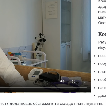
Конс
здор
гіне
мат
Осо
Ко
Рег
вік
появ
пор
план
необ
ная
диск
дність додаткових обстежень та складе план лікування.