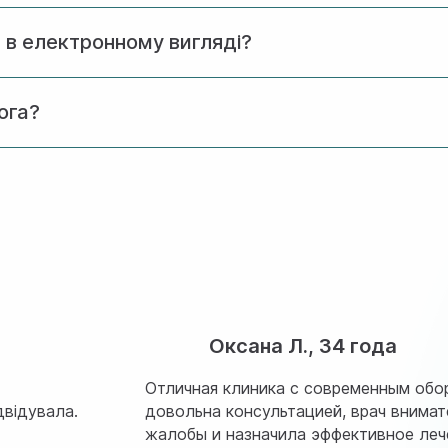
оли результати обстеження будуть найбільш інформативн
 в електронному вигляді?
ів та висновок лікаря можуть бути надіслані на електрон
ога?
ги. При записі ви можете вказати свої побажання, обравш
Оксана Л., 34 года
Отличная клиника с современным обо
двідувала.
довольна консультацией, врач внима
жалобы и назначила эффективное леч