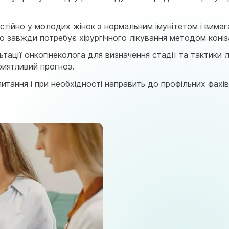
остійно у молодих жінок з нормальним імунітетом і вима
но завжди потребує хірургічного лікування методом коніза
тації онкогінеколога для визначення стадії та тактики 
риятливий прогноз.
питання і при необхідності направить до профільних фах