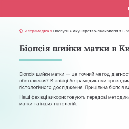
Астрамедіка
Послуги
Акушерство-гінекологія
Біо
Біопсія шийки матки в Ки
Біопсія шийки матки — це точний метод діагност
обстеження? В клініці Астрамедика ми проводи
гістологічного дослідження. Прицільна біопсія в
Наші фахівці використовують передові методики
матки та інших патологій.