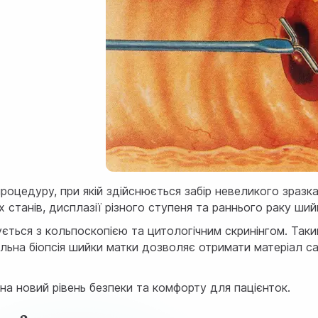
роцедуру, при якій здійснюється забір невеликого зразка
станів, дисплазії різного ступеня та раннього раку ший
егрується з кольпоскопією та цитологічним скринінгом. 
ьна біопсія шийки матки дозволяє отримати матеріал сам
на новий рівень безпеки та комфорту для пацієнток.