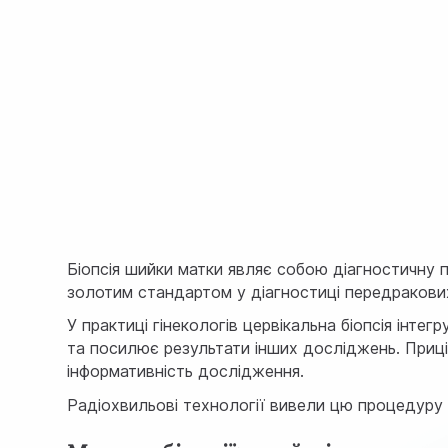
Біопсія шийки матки являє собою діагностичну п
золотим стандартом у діагностиці передракових 
У практиці гінекологів цервікальна біопсія інт
та посилює результати інших досліджень. Приціл
інформативність дослідження.
Радіохвильові технології вивели цю процедуру 