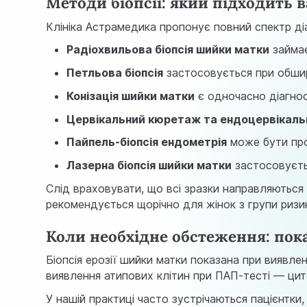
Методи біопсії: який підходить 
Клініка Астрамедика пропонує повний спектр діа
Радіохвильова біопсія шийки матки
займає
Петльова біопсія
застосовується при обшир
Конізація шийки матки
є одночасно діагнос
Цервікальний кюретаж та ендоцервікал
Пайпель-біопсія ендометрія
може бути про
Лазерна біопсія шийки матки
застосовуєть
Слід враховувати, що всі зразки направляються н
рекомендується щорічно для жінок з групи ризи
Коли необхідне обстеження: пок
Біопсія ерозії шийки матки показана при виявл
виявлення атипових клітин при ПАП-тесті — цит
У нашій практиці часто зустрічаються пацієнтки