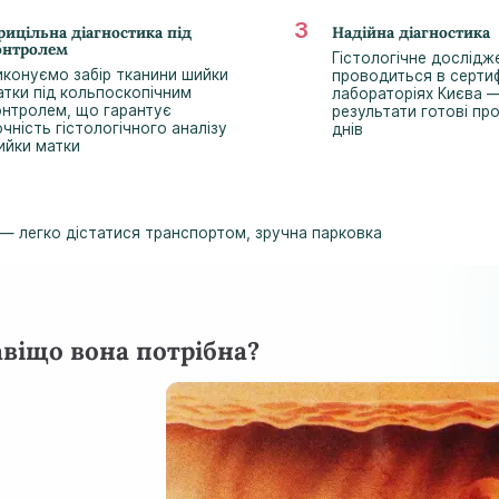
рицільна діагностика під
Надійна діагностика
онтролем
Гістологічне дослідж
иконуємо забір тканини шийки
проводиться в серти
атки під кольпоскопічним
лабораторіях Києва 
онтролем, що гарантує
результати готові пр
чність гістологічного аналізу
днів
ийки матки
р — легко дістатися транспортом, зручна парковка
авіщо вона потрібна?