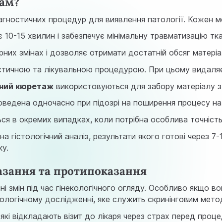
вам?
гностичних процедур для виявлення патології. Кожен мет
 10-15 хвилин і забезпечує мінімальну травматизацію тк
них змінах і дозволяє отримати достатній обсяг матері
тичною та лікувальною процедурою. При цьому видаляєт
ьний кюретаж
використовуються для забору матеріалу з ц
ведена одночасно при підозрі на поширення процесу на
ся в окремих випадках, коли потрібна особлива точніст
а гістологічний аналіз, результати якого готові через 7
ку.
азання та протипоказання
енні змін під час гінекологічного огляду. Особливо як
ологічному дослідженні, яке служить скринінговим мето
, які відкладають візит до лікаря через страх перед пр