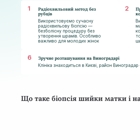
Радіохвильовий метод без
П
рубців
к
Використовуємо сучасну
В
радіохвильову біопсію —
м
безболісну процедуру без
к
утворення шрамів. Особливо
то
важливо для молодих жінок
ш
Зручне розташування на Виноградарі
Клініка знаходиться в Києві, район Винограда
Що таке біопсія шийки матки і н