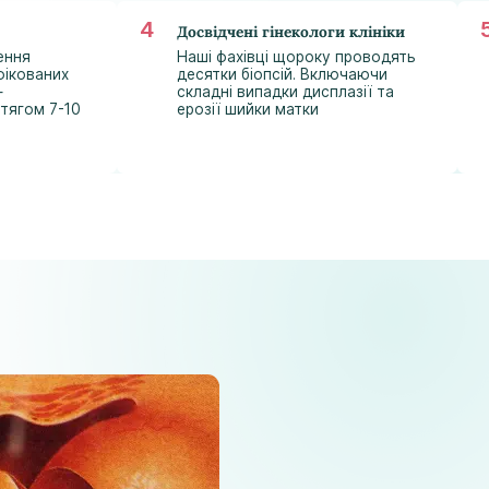
astramedikaa@gmail.com
Досвідчені гінекологи клініки
ення
Наші фахівці щороку проводять
фікованих
десятки біопсій. Включаючи
—
складні випадки дисплазії та
отягом 7-10
ерозії шийки матки