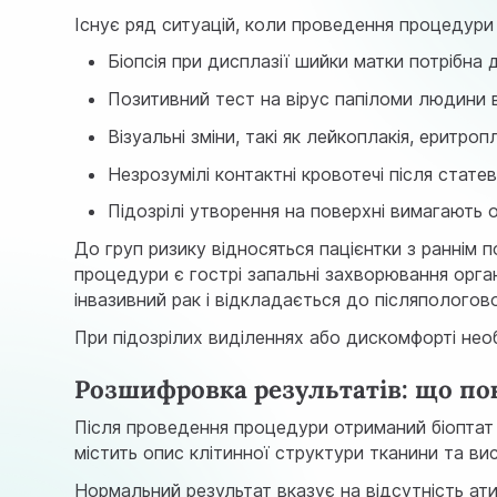
Існує ряд ситуацій, коли проведення процедури
Біопсія при дисплазії шийки матки потрібна 
Позитивний тест на вірус папіломи людини в
Візуальні зміни, такі як лейкоплакія, еритроп
Незрозумілі контактні кровотечі після стат
Підозрілі утворення на поверхні вимагають 
До груп ризику відносяться пацієнтки з раннім 
процедури є гострі запальні захворювання органі
інвазивний рак і відкладається до післяпологово
При підозрілих виділеннях або дискомфорті нео
Розшифровка результатів: що по
Після проведення процедури отриманий біоптат 
містить опис клітинної структури тканини та ви
Нормальний результат вказує на відсутність ати