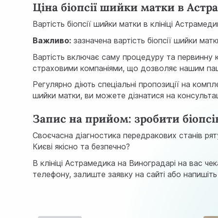
Ціна біопсії шийки матки в Астр
Вартість біопсії шийки матки в клініці Астраме
Важливо:
зазначена вартість біопсії шийки мат
Вартість включає саму процедуру та первинну к
страховими компаніями, що дозволяє нашим пац
Регулярно діють спеціальні пропозиції на компл
шийки матки, ви можете дізнатися на консультац
Запис на прийом: зробити біопс
Своєчасна діагностика передракових станів ряту
Києві якісно та безпечно?
В клініці Астрамедика на Виноградарі на вас че
телефону, залиште заявку на сайті або напишіть