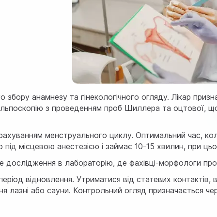
 збору анамнезу та гінекологічного огляду. Лікар признач
льпоскопію з проведенням проб Шиллера та оцтової, що 
ахуванням менструального циклу. Оптимальний час, коли
 під місцевою анестезією і займає 10-15 хвилин, при ць
не дослідження в лабораторію, де фахівці-морфологи про
еріод відновлення. Утриматися від статевих контактів, 
я лазні або сауни. Контрольний огляд призначається чере