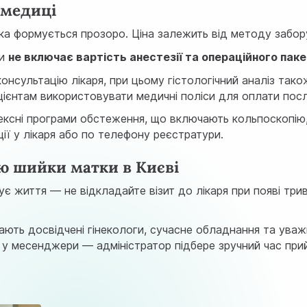
амедиці
дика формується прозоро. Ціна залежить від методу забо
ки
не включає вартість анестезії та операційного пак
онсультацію лікаря, при цьому гістологічний аналіз так
ієнтам використовувати медичні поліси для оплати посл
ексні програми обстеження, що включають кольпоскопію, 
ії у лікаря або по телефону реєстратури.
ію шийки матки в Києві
є життя — не відкладайте візит до лікаря при появі три
кають досвідчені гінекологи, сучасне обладнання та ува
 у месенджери — адміністратор підбере зручний час прийо