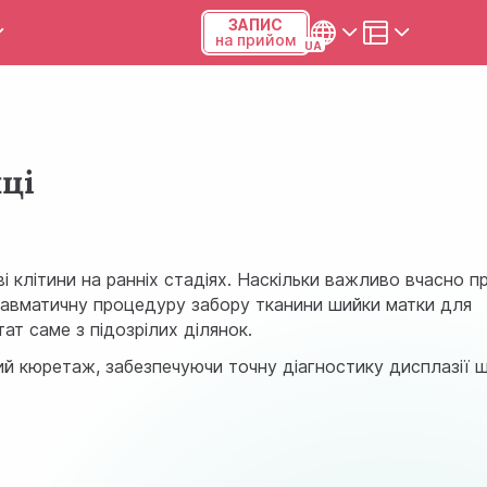
ЗАПИС
на прийом
и та калькулятори
Українська
Русский
иці
Київ, р-н Подільський,
Виноградар, вул.Межова, 23Б,
04123
і клітини на ранніх стадіях. Наскільки важливо вчасно п
+38 (068) 371-12-29
равматичну процедуру забору тканини шийки матки для
ат саме з підозрілих ділянок.
Viber
ний кюретаж, забезпечуючи точну діагностику дисплазії 
ПН-ПТ
08:00-19:00
СБ
09:00-15:00