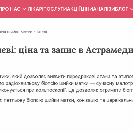
ПРО НАС
ЛІКАРІ
ПОСЛУГИ
АКЦІЇ
ЦІНИ
АНАЛІЗИ
БЛОГ
Вакансії
Тест
псія шийки матки в Києві
Контакти
Правила внутрішнього розпорядку
єві: ціна та запис в Астрамед
Зона обслуговування
ПУБЛІЧНИЙ ДОГОВІР
ики, який дозволяє виявити передракові стани та атипов
мо радіохвильову біопсію шийки матки — сучасну малот
иконується при кольпоскопії. Це дозволяє отримати біопт
: петльову біопсію шийки матки, конізацію та цервікаль