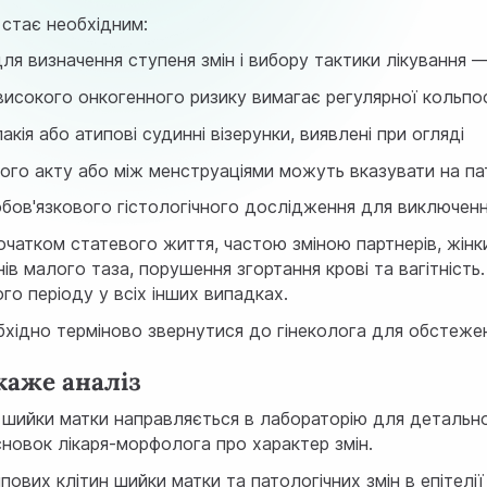
 стає необхідним:
для визначення ступеня змін і вибору тактики лікування 
исокого онкогенного ризику вимагає регулярної кольпоск
лакія або атипові судинні візерунки, виявлені при огляді
евого акту або між менструаціями можуть вказувати на п
обов'язкового гістологічного дослідження для виключен
початком статевого життя, частою зміною партнерів, жін
в малого таза, порушення згортання крові та вагітність.
го періоду у всіх інших випадках.
бхідно терміново звернутися до гінеколога для обстежен
каже аналіз
шийки матки направляється в лабораторію для детального
сновок лікаря-морфолога про характер змін.
пових клітин шийки матки та патологічних змін в епітел