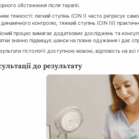
орного обстеження після терапії.
нем тяжкості: легкий ступінь (CIN I) часто регресує сам
 динамічного контролю, тяжкий ступінь (CIN III) практич
кісний процес вимагає додаткових досліджень та консуль
атки значно підвищує шанси на повне одужання і дає сп
зультати гістології доступною мовою, відповість на всі 
сультації до результату