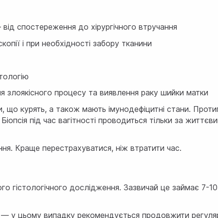
— від спостереження до хірургічного втручання
опії і при необхідності забору тканини
атологію
ня злоякісного процесу та виявлення раку шийки матки
ки, що курять, а також мають імунодефіцитні стани. Про
 Біопсія під час вагітності проводиться тільки за життєв
ня. Краще перестрахуватися, ніж втратити час.
 гістологічного дослідження. Зазвичай це займає 7-10 
ії — у цьому випадку рекомендується продовжити регуляр