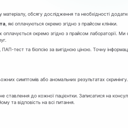
ру матеріалу, обсягу дослідження та необхідності додат
ета
, які оплачуються окремо згідно з прайсом клініки.
ож оплачується окремо згідно з прайсом лабораторії. Ми
уг.
ПАП-тест та біопсію за вигідною ціною. Точну інформацію
вожних симптомів або аномальних результатах скринінгу.
жне ставлення до кожної пацієнтки. Записатися на консу
му та відповість на всі питання.