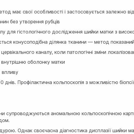
од має свої особливості і застосовується залежно від к
анин без утворення рубців
алу для гістологічного дослідження шийки матки з висок
ься конусоподібна ділянка тканини — метод показаний 
ервікального каналу, коли патологічні зміни локалізова
 внутрішню оболонку матки
ь впливу
-10 днів. Профілактична кольпоскопія з можливістю біопсі
що вони супроводжуються аномальною кольпоскопічною ка
дом.
оцедурою. Однак своєчасна діагностика дисплазії шийки м