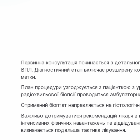
Первинна консультація починається з детального
ВПЛ. Діагностичний етап включає розширену ко
матки.
План процедури узгоджується з пацієнткою з ур
радіохвильової біопсії проводиться амбулаторно
Отриманий біоптат направляється на гістологіч
Важливо дотримуватися рекомендацій лікаря в п
інтенсивних фізичних навантажень та відвідуванн
визначається подальша тактика лікування.