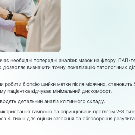
ає необхідні попередні аналізи: мазок на флору, ПАП-тес
дозволяє визначити точну локалізацію патологічних ді
 робити біопсію шийки матки після місячних, становить
ому пацієнтка відчуває мінімальний дискомфорт.
водять детальний аналіз клітинного складу.
використання тампонів та спринцювань протягом 2-3 тижн
з 4 тижні для оцінки загоєння та обговорення результаті