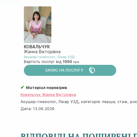
КОВАЛЬЧУК
Жанна Вікторівна
Акушер-гінеколог
,
Лiкар УЗД
Вартість послуг від
1550
ЗАПИС НА ПОСЛУГУ
✔
Матеріал перевірив
Ковальчук Жанна Вікторівна
Акушер-гінеколог, Лiкар УЗД, категорія: перша, стаж, рок
Дата:
13.06.2026
ВІДПОВІДІ НА ПОШИРЕНІ