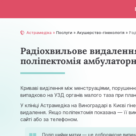
Астрамедіка
Послуги
Акушерство-гінекологія
Рад
Радіохвильове видалення
поліпектомія амбулатор
Криваві виділення між менструаціями, порушен
випадково на
УЗД органів малого таза
при план
У клініці Астрамедіка на Виноградарі в Києві г
видалення. Якщо поліпектомія показана — її ви
сайті або за телефоном.
Поліп шийки матки — це доброякісне випинан