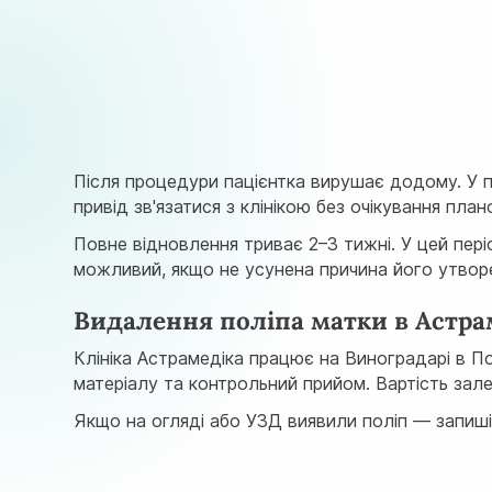
Після процедури пацієнтка вирушає додому. У п
привід зв'язатися з клінікою без очікування пла
Повне відновлення триває 2–3 тижні. У цей пері
можливий, якщо не усунена причина його утвор
Видалення поліпа матки в Астрам
Клініка Астрамедіка працює на Виноградарі в По
матеріалу та контрольний прийом. Вартість зал
Якщо на огляді або УЗД виявили поліп — запишіт