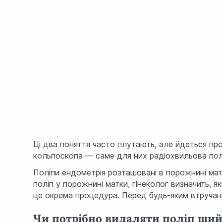
Ці два поняття часто плутають, але йдеться про
кольпоскопа — саме для них радіохвильова полі
Поліпи ендометрія розташовані в порожнині мат
поліп у порожнині матки, гінеколог визначить,
це окрема процедура. Перед будь-яким втручан
Чи потрібно видаляти поліп ши