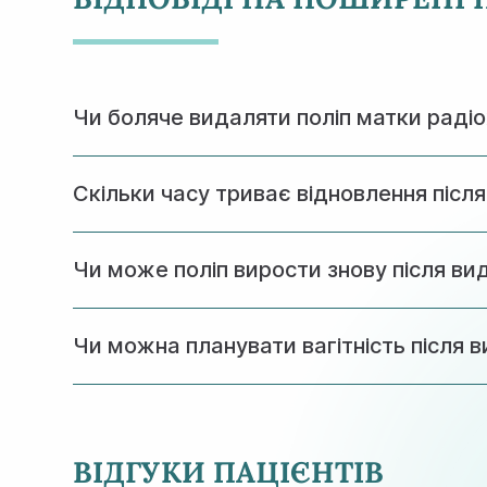
Чи боляче видаляти поліп матки рад
Процедура проводиться під місцевою анестезі
Скільки часу триває відновлення післ
Повне відновлення займає 2-3 тижні. До звич
Чи може поліп вирости знову після ви
Ризик рецидиву існує, але правильне післяопе
Чи можна планувати вагітність після 
Так, через 2-3 місяці після процедури можна 
ВІДГУКИ ПАЦІЄНТІВ