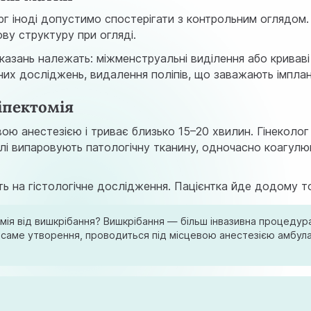
рг іноді допустимо спостерігати з контрольним оглядом.
ову структуру при огляді.
казань належать: міжменструальні виділення або криваві 
чних досліджень, видалення поліпів, що заважають імплан
іпектомія
ою анестезією і триває близько 15–20 хвилин. Гінеколо
лі випаровують патологічну тканину, одночасно коагулююч
ь на гістологічне дослідження. Пацієнтка йде додому т
мія від вишкрібання? Вишкрібання — більш інвазивна процедур
на саме утворення, проводиться під місцевою анестезією амбул