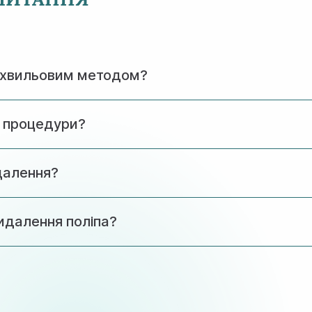
іохвильовим методом?
єю і практично безболісна. Після операції можливий лег
я процедури?
ного життя можна повернутися через 2-3 дні після проце
далення?
раційне спостереження і лікування причин утворення полі
видалення поліпа?
планувати вагітність. Ба більше, видалення поліпа часто