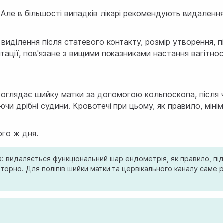
 Але в більшості випадків лікарі рекомендують видален
виділення після статевого контакту, розмір утворення, пі
тації, пов'язане з вищими показниками настання вагітност
г оглядає шийку матки за допомогою кольпоскопа, після
и дрібні судини. Кровотечі при цьому, як правило, міні
ого ж дня.
а: видаляється функціональний шар ендометрія, як правило, пі
аторно. Для поліпів шийки матки та цервікального каналу сам