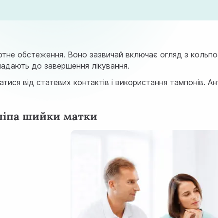
ртне обстеження. Воно зазвичай включає огляд з
кольпо
кладають до завершення лікування.
тися від статевих контактів і використання тампонів. А
оліпа шийки матки