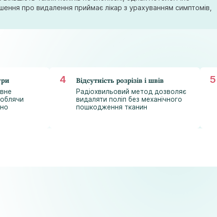
astramedikaa@gmail.com
шення про видалення приймає лікар з урахуванням симптомів,
ури
Відсутність розрізів і швів
ивне
Радіохвильовий метод дозволяє
роблячи
видаляти поліп без механічного
ьно
пошкодження тканин