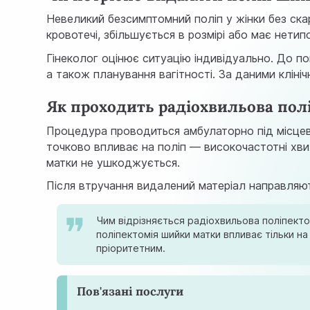
Невеликий безсимптомний поліп у жінки без ска
кровотечі, збільшується в розмірі або має нетип
Гінеколог оцінює ситуацію індивідуально. До по
а також планування вагітності. За даними кліні
Як проходить радіохвильова пол
Процедура проводиться амбулаторно під місцев
точково впливає на поліп — високочастотні хви
матки не ушкоджується.
Після втручання видалений матеріал направляют
Чим відрізняється радіохвильова поліпекто
поліпектомія шийки матки впливає тільки 
пріоритетним.
Пов'язані послуги