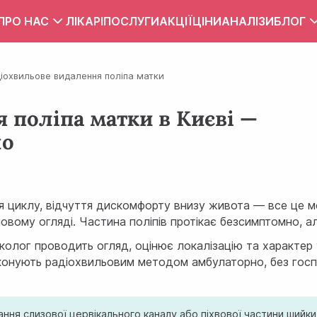
ПРО НАС
ЛІКАРІ
ПОСЛУГИ
АКЦІЇ
ЦІНИ
АНАЛІЗИ
БЛОГ
Вакансії
Тест
іохвильове видалення поліпа матки
Контакти
Правила внутрішнього розпорядку
 поліпа матки в Києві —
но
Зона обслуговування
ПУБЛІЧНИЙ ДОГОВІР
ня циклу, відчуття дискомфорту внизу живота — все це 
овому огляді. Частина поліпів протікає безсимптомно, 
інеколог проводить огляд, оцінює локалізацію та характе
конують радіохвильовим методом амбулаторно, без госпі
ня слизової цервікального каналу або піхвової частини шийки. Б