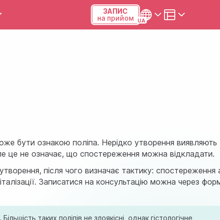
ЗАПИС
на прийом
и та калькулятори
Українська
Русский
Київ, р-н Подільський,
Виноградар, вул.Межова, 23Б,
04123
+38 (068) 371-12-29
може бути ознакою поліпа. Нерідко утворення виявляють
але це не означає, що спостереження можна відкладати.
Viber
р утворення, після чого визначає тактику: спостереження 
талізації. Записатися на консультацію можна через фор
ПН-ПТ
08:00-19:00
СБ
09:00-15:00
ільшість таких поліпів не злоякісні, однак гістологічне