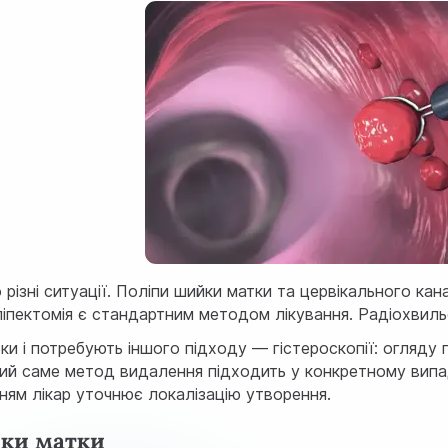
 різні ситуації. Поліпи шийки матки та цервікального ка
пектомія є стандартним методом лікування. Радіохвильо
ки і потребують іншого підходу — гістероскопії: огляд
 який саме метод видалення підходить у конкретному вип
ням лікар уточнює локалізацію утворення.
йки матки