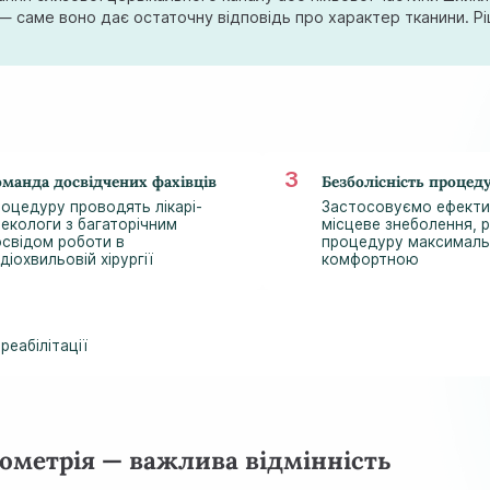
— саме воно дає остаточну відповідь про характер тканини. Рі
манда досвідчених фахівців
Безболісність процед
оцедуру проводять лікарі-
Застосовуємо ефект
некологи з багаторічним
місцеве знеболення, 
свідом роботи в
процедуру максимал
діохвильовій хірургії
комфортною
реабілітації
ометрія — важлива відмінність