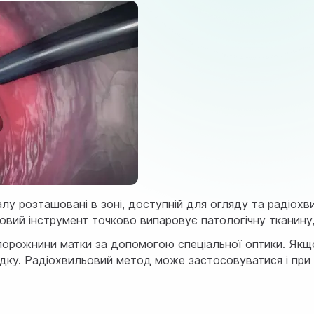
налу розташовані в зоні, доступній для огляду та радіох
вий інструмент точково випаровує патологічну тканину,
у порожнини матки за допомогою спеціальної оптики. Якщ
адку. Радіохвильовий метод може застосовуватися і при 