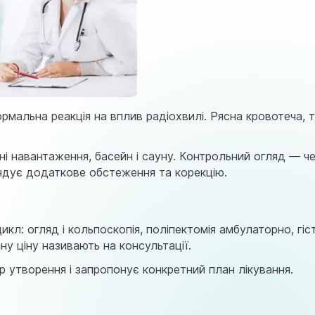
рмальна реакція на вплив радіохвилі. Рясна кровотеча, 
ні навантаження, басейн і сауну. Контрольний огляд — че
ендує додаткове обстеження та корекцію.
икл: огляд і кольпоскопія, поліпектомія амбулаторно, г
у ціну називають на консультації.
р утворення і запропонує конкретний план лікування.