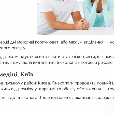
ерші дні можливі коричнюваті або мажучі виділення — но
нового огляду.
од рекомендується виключити статеві контакти, інтенсив
ення. Тому після видалення гінеколог за потреби реком
едіці, Київ
дільському районі Києва. Гінекологи проводять повний ц
ежить від розміру утворення та обсягу обстеження — точн
ься до гінеколога. Лікар визначить локалізацію, характе