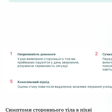
Оперативність допомоги
Сучас
У разі виявлення стороннього тіла ми
Перед
приймаємо пацієнток у день звернення,
включ
розуміючи терміновість ситуації
покол
навіт
Комплексний підхід
Оцінка стану піхви після видалення, можливе лікування ускл
Симптоми стороннього тіла в піхві