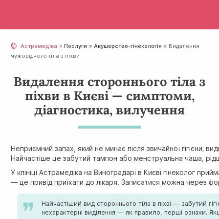
Астрамедіка
Послуги
Акушерство-гінекологія
Видалення
чужорідного тіла з піхви
Видалення стороннього тіла з
піхви в Києві — симптоми,
діагностика, вилучення
Неприємний запах, який не минає після звичайної гігієни; в
Найчастіше це забутий тампон або менструальна чаша, рід
У клініці Астрамедіка на Виноградарі в Києві гінеколог при
— це привід приїхати до лікаря. Записатися можна через фо
Найчастіший вид стороннього тіла в піхві — забутий гіг
нехарактерні виділення — як правило, перші ознаки. Якщ