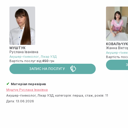
КОВАЛЬЧУ
МУШТУК
Жанна Вікто
Руслана Іванівна
Акушер-гіне
Акушер-гінеколог
,
Лiкар УЗД
Вартість пос
Вартість послуг від
450
ЗАПИС НА ПОСЛУГУ
✔
Матеріал перевірив
Муштук Руслана Іванівна
Акушер-гінеколог, Лiкар УЗД, категорія: перша, стаж, років: 11
Дата:
13.06.2026