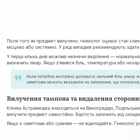
Після того як предмет вилучено, гінеколог оцінює стан слиз
місцево або системно. У ряді випадків рекомендують здат
У перші кілька днів можливі незначні виділення — нормальна
визначить лікар. Якщо з'явився біль, температура або нехар
Коли потрібна екстрена допомога: сильний біль унизу ж
симптоми можуть вказувати на запалення, що почалося, 
Вилучення тампона та видалення сторонньо
Клініка Астрамедіка знаходиться на Виноградарі, Подільськ
вилучити предмет самостійно. Вартість залежить від складн
Якщо є симптоми або сумніви — не відкладайте. Гінеколог ро