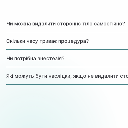
Чи можна видалити стороннє тіло самостійно?
Ні, не варто намагатися, це може призвести до травм або
Скільки часу триває процедура?
Від 15 до 30 хвилин, залежно від складності, враховуючи 
Чи потрібна анестезія?
Зазвичай ні, але при складних випадках можлива місцева а
Які можуть бути наслідки, якщо не видалити ст
Можливі інфекції, запальні процеси, ушкодження слизово