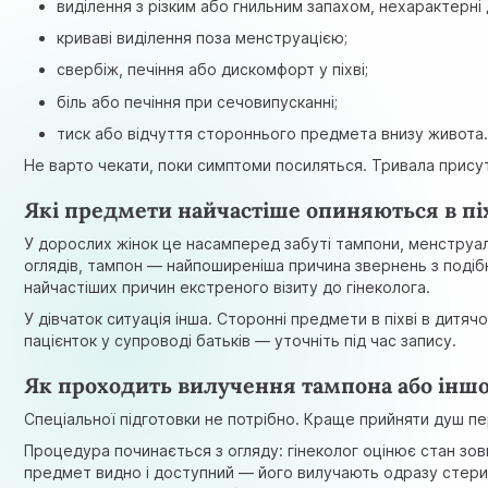
виділення з різким або гнильним запахом, нехарактерні 
криваві виділення поза менструацією;
свербіж, печіння або дискомфорт у піхві;
біль або печіння при сечовипусканні;
тиск або відчуття стороннього предмета внизу живота
Не варто чекати, поки симптоми посиляться. Тривала прису
Які предмети найчастіше опиняються в пі
У дорослих жінок це насамперед забуті тампони, менструаль
оглядів, тампон — найпоширеніша причина звернень з подіб
найчастіших причин екстреного візиту до гінеколога.
У дівчаток ситуація інша. Сторонні предмети в піхві в дитяч
пацієнток у супроводі батьків — уточніть під час запису.
Як проходить вилучення тампона або інш
Спеціальної підготовки не потрібно. Краще прийняти душ пе
Процедура починається з огляду: гінеколог оцінює стан зов
предмет видно і доступний — його вилучають одразу стерил